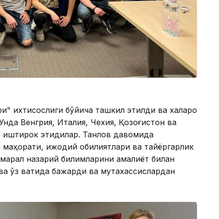
и" ихтисослиги бўйича ташкил этилди ва халқаро
нда Венгрия, Италия, Чехия, Қозоғистон ва
 иштирок этидилар. Танлов давомида
маҳорати, ижодий қобилиятлари ва тайёргарлик
қмарал назарий билимларини амалиёт билан
ва ўз вақтида бажарди ва мутахассислардан