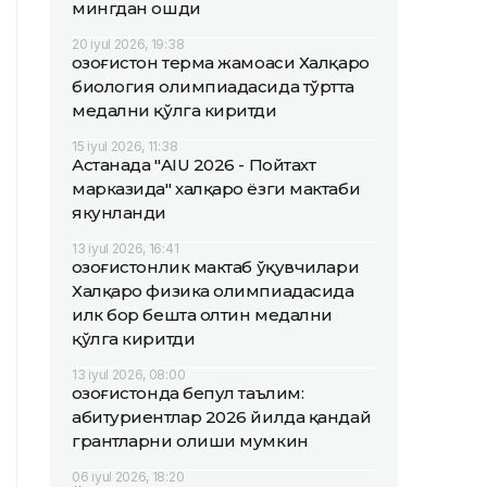
мингдан ошди
20 iyul 2026, 19:38
Қозоғистон терма жамоаси Халқаро
биология олимпиадасида тўртта
медални қўлга киритди
15 iyul 2026, 11:38
Астанада "AIU 2026 - Пойтахт
марказида" халқаро ёзги мактаби
якунланди
13 iyul 2026, 16:41
Қозоғистонлик мактаб ўқувчилари
Халқаро физика олимпиадасида
илк бор бешта олтин медални
қўлга киритди
13 iyul 2026, 08:00
Қозоғистонда бепул таълим:
абитуриентлар 2026 йилда қандай
грантларни олиши мумкин
06 iyul 2026, 18:20