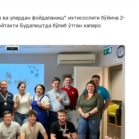
 ва улардан фойдаланиш" ихтисослиги бўйича 2-
ойтахти Будапештда бўлиб ўтган халқаро