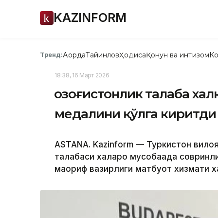
KAZINFORM
Ақорда
Тайинлов
Ҳодиса
Қонун ва интизом
Ко
Тренд:
18:38, 16 Март 2026
Қозоғистонлик талаба ха
медалини қўлга киритди
ASTANA. Kazinform — Туркистон вилоя
талабаси халқаро мусобақада совринли
маориф вазирлиги матбуот хизмати х