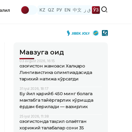
KZ
QZ
РУ
EN
中文
ق ز
ЎЗ
аҳлил
Мавзуга оид
03 avgust 2026, 16:15
Қозоғистон жамоаси Халқаро
Лингивистика олимпиадасида
тарихий натижа кўрсатди
31 iyul 2026, 18:17
Бу йил қарийб 450 минг болага
мактабга тайёргарлик кўришда
ёрдам берилади — вазирлик
25 iyul 2026, 11:38
Қозоғистонда таҳсил олаётган
хорижий талабалар сони 35