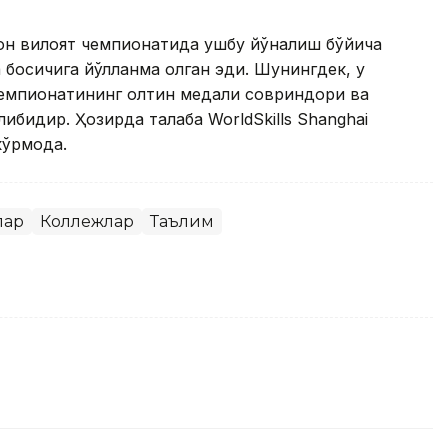
тон вилоят чемпионатида ушбу йўналиш бўйича
 босқичига йўлланма олган эди. Шунингдек, у
 чемпионатининг олтин медали совриндори ва
либидир. Ҳозирда талаба WorldSkills Shanghai
ўрмоқда.
лар
Коллежлар
Таълим