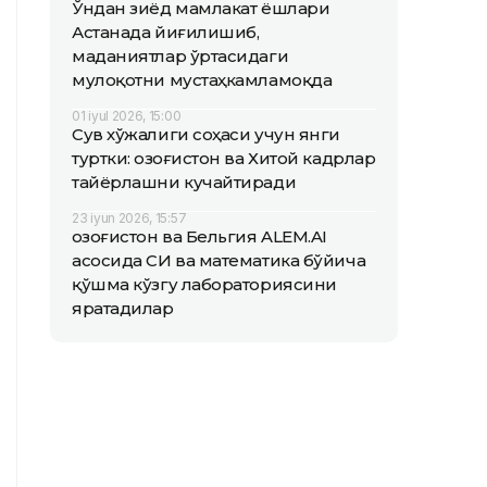
Ўндан зиёд мамлакат ёшлари
Астанада йиғилишиб,
маданиятлар ўртасидаги
мулоқотни мустаҳкамламоқда
01 iyul 2026, 15:00
Сув хўжалиги соҳаси учун янги
туртки: Қозоғистон ва Хитой кадрлар
тайёрлашни кучайтиради
23 iyun 2026, 15:57
Қозоғистон ва Бельгия ALEM.AI
асосида СИ ва математика бўйича
қўшма кўзгу лабораториясини
яратадилар