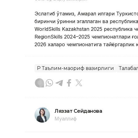
Эслатиб ўтамиз, Ақмарал илгари Туркис
биринчи ўринни эгаллаган ва республика
WorldSkills Kazakhstan 2025 республика
RegionSkills 2024–2025 чемпионатлари ғо
2026 халқаро чемпионатига тайёргарлик к
ҚР Таълим-маориф вазирлиги
Талаба
Ляззат Сейданова
Муаллиф