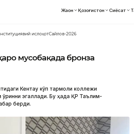
Жаҳон
Қозоғистон
Сиёсат
Т
нституциявий ислоҳот
Сайлов-2026
лқаро мусобақада бронза
тидаги Кентау кўп тармоқли коллежи
 ўринни эгаллади. Бу ҳақда ҚР Таълим-
абар берди.