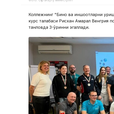
Фото: Оқу-ағарту министрлігі
Коллежнинг "Бино ва иншоотларни қуриш
курс талабаси Рисхан Ақмарал Венгрия п
танловда 3-ўринни эгаллади.