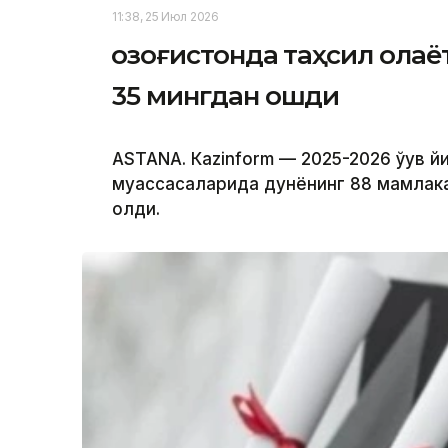
11:38, 25 Июл 2026
Қозоғистонда таҳсил ола
35 мингдан ошди
ASTANА. Кazinform — 2025-2026 ўқув 
муассасаларида дунёнинг 88 мамлака
олди.