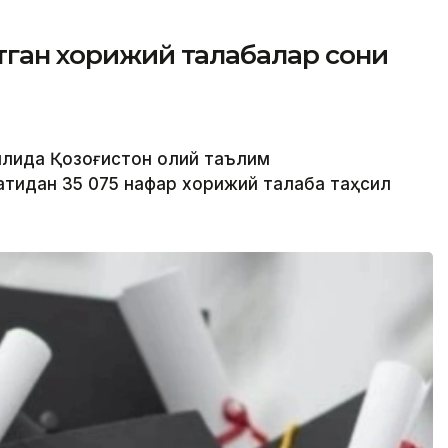
ётган хорижий талабалар сони
йилида Қозоғистон олий таълим
тидан 35 075 нафар хорижий талаба таҳсил