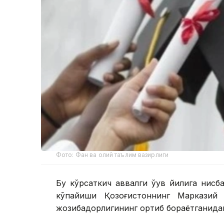
Фото: Фан ва олий таълим вазирлиги
Бу кўрсаткич аввалги ўқув йилига нисб
кўпайиши Қозоғистоннинг Марказий 
жозибадорлигининг ортиб бораётганидан