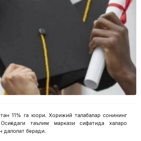
атан 11% га юқори. Хорижий талабалар сонининг
Осиёдаги таълим маркази сифатида халқаро
 далолат беради.