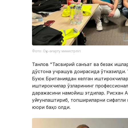
Фото: Оқу-ағарту министрлігі
Танлов "Тасвирий санъат ва безак ишлар
дўстона учрашув доирасида ўтказилди. У
Буюк Британиядан келган иштирокчилар
иштирокчилар ўзларининг профессионал 
даражасини намойиш этдилар. Рисхан А
уйғунлаштириб, топшириқларни сифатли 
юқори баҳо олди.