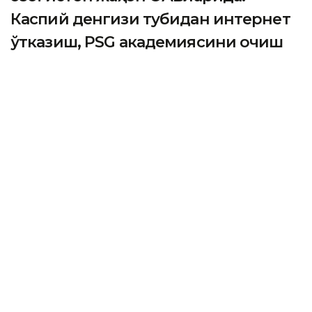
Каспий денгизи тубидан интернет
ўтказиш, PSG академиясини очиш
ва Wildberries омборлари
ASTANА. Кazinform - Одатдагидек, жаҳон ахборот
воситалари мамлакатдаги кўплаб масалаларни кенг
ёритдилар. Улар орасида Қозоғистонда
қурилаётган янги Wildberries омборлари, Каспий
денгизи тубидан интернет ўтказиш масаласи ва
Астанада очилиши режалаштирилган «Пари Сен-
Жермен» футбол клубининг расмий академияси
ҳақида сўз юритилди. 2040 йилгача ер ости
сувларидан фойдаланиш режаси ва хорижий
фуқаролар учун мамлакатга кириш тартиби ҳам
қизиқарли кўринди. Батафсил маълумотни