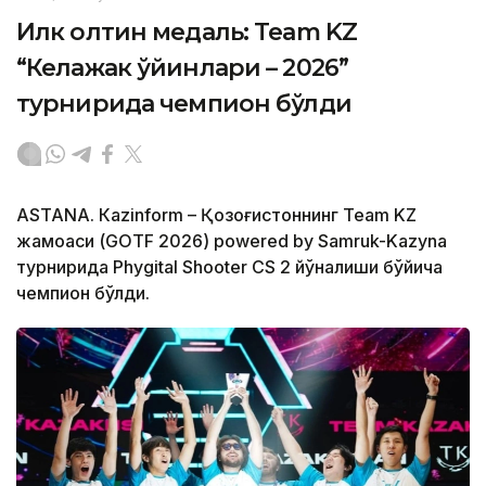
Илк олтин медаль: Team KZ
“Келажак ўйинлари – 2026”
турнирида чемпион бўлди
ASTANА. Кazinform – Қозоғистоннинг Team KZ
жамоаси (GOTF 2026) powered by Samruk-Kazyna
турнирида Phygital Shooter CS 2 йўналиши бўйича
чемпион бўлди.