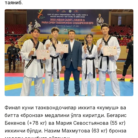
таяниб.
Финал куни таэквондочилар иккита «кумуш» ва
битта «бронза» медалини қўлга киритди. Беғарис
Бекенов (+78 кг) ва Мария Севостьянова (55 кг)
иккинчи бўлди. Назим Махмутова (63 кг) бронза