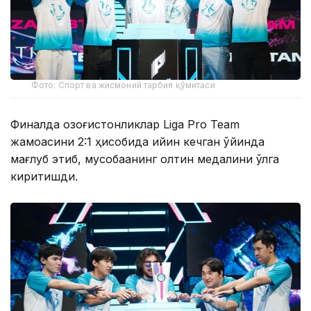
Фото: Спорт ва жисмоний тарбия қўмитаси
Финалда қозоғистонликлар Liga Pro Team
жамоасини 2:1 ҳисобида қийин кечган ўйинда
мағлуб этиб, мусобақанинг олтин медалини қўлга
киритишди.