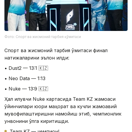
Фото: Спорт ва жисмоний тарбия қўмитаси
Спорт ва жисмоний тарбия қўмитаси финал
натижаларини эълон қилди:
• Dust2 — 13:1 🇰🇿
• Neo Data — 1:13
• Nuke — 13:9 🇰🇿
Ҳал қилувчи Nuke картасида Team KZ жамоаси
ўйинчилари юқори маҳорат ва кучли жамоавий
мувофиқлаштиришни намойиш этиб, чемпионлик
унвонини қўлга киритишди.
Team KZ — чемпион!