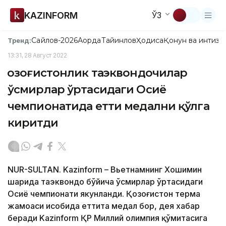
KAZINFORM
ЎЗ
Сайлов-2026
Ақорда
Тайинлов
Ҳодиса
Қонун ва интизо
Тренд:
13:31, 28 Август 2022
Қозоғистонлик таэквондочилар
ўсмирлар ўртасидаги Осиё
чемпионатида етти медални қўлга
киритди
NUR-SULTAN. Kazinform – Вьетнамнинг Хошимин
шаҳрида таэквондо бўйича ўсмирлар ўртасидаги
Осиё чемпионати якунланди. Қозоғистон терма
жамоаси ҳисобида еттита медал бор, дея хабар
беради Kazinform ҚР Миллий олимпия қўмитасига