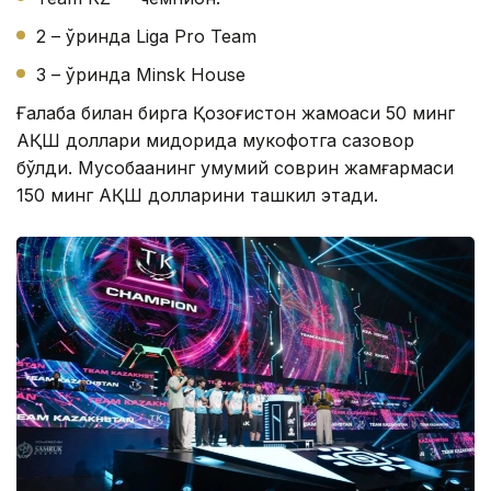
2 – ўринда Liga Pro Team
3 – ўринда Minsk House
Ғалаба билан бирга Қозоғистон жамоаси 50 минг
АҚШ доллари миқдорида мукофотга сазовор
бўлди. Мусобақанинг умумий соврин жамғармаси
150 минг АҚШ долларини ташкил этади.