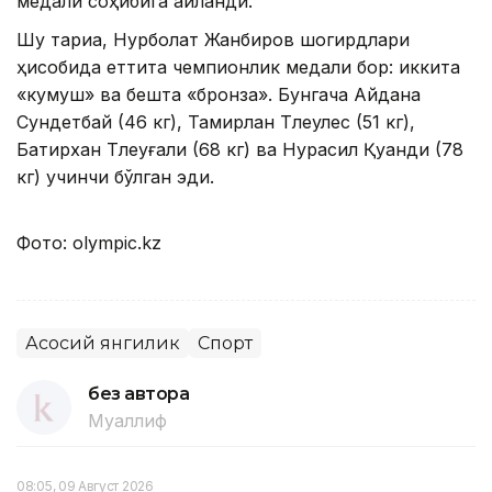
медали соҳибига айланди.
Шу тариқа, Нурболат Жанбиров шогирдлари
ҳисобида еттита чемпионлик медали бор: иккита
«кумуш» ва бешта «бронза». Бунгача Айдана
Сундетбай (46 кг), Тамирлан Тлеулес (51 кг),
Батирхан Тлеуғали (68 кг) ва Нурасил Қуандиқ (78
кг) учинчи бўлган эди.
Фото: olympic.kz
Асосий янгилик
Спорт
без автора
Муаллиф
08:05, 09 Август 2026