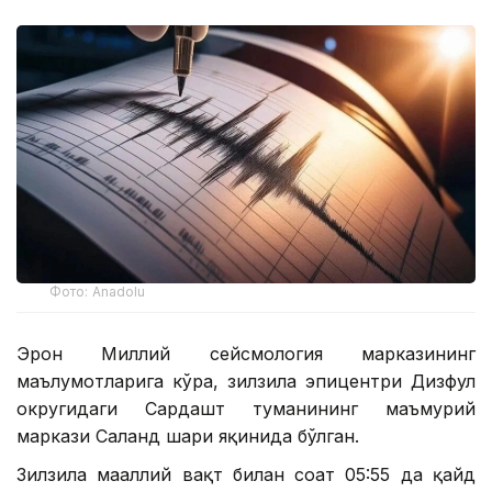
Фото: Аnadolu
Эрон Миллий сейсмология марказининг
маълумотларига кўра, зилзила эпицентри Дизфул
округидаги Сардашт туманининг маъмурий
маркази Саланд шаҳри яқинида бўлган.
Зилзила маҳаллий вақт билан соат 05:55 да қайд