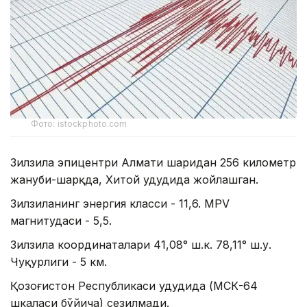
Фото: istockphoto.com
Зилзила эпицентри Алмати шаҳридан 256 километр
жануби-шарқда, Хитой ҳудудида жойлашган.
Зилзиланинг энергия класси - 11,6. MPV
магнитудаси - 5,5.
Зилзила координаталари 41,08° ш.к. 78,11° ш.у.
Чуқурлиги - 5 км.
Қозоғистон Республикаси ҳудудида (МСК-64
шкаласи бўйича) сезилмади.