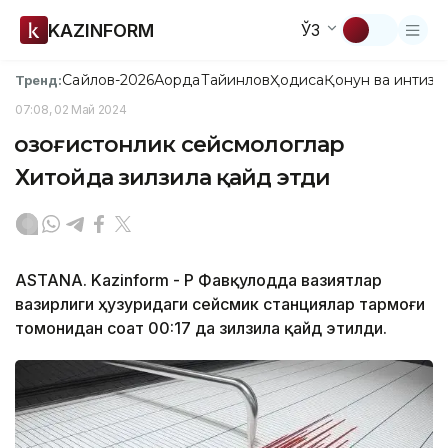
KAZINFORM
ЎЗ
Сайлов-2026
Ақорда
Тайинлов
Ҳодиса
Қонун ва интизо
Тренд:
07:08, 02 Май 2024
Қозоғистонлик сейсмологлар
Хитойда зилзила қайд этди
ASTANA. Kazinform - ҚР Фавқулодда вазиятлар
вазирлиги ҳузуридаги сейсмик станциялар тармоғи
томонидан соат 00:17 да зилзила қайд этилди.