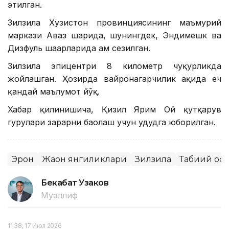
этилган.
Зилзила Хузистон провинциясининг маъмурий
маркази Аҳваз шаҳрида, шунингдек, Эндимешк ва
Дизфуль шаҳарларида ҳам сезилган.
Зилзила эпицентри 8 километр чуқурликда
жойлашган. Ҳозирда вайронагарчилик ҳақида ҳеч
қандай маълумот йўқ.
Хабар қилинишича, Қизил Ярим Ой қутқарув
гуруҳлари зарарни баҳолаш учун ҳудудга юборилган.
Эрон
Жаҳон янгиликлари
Зилзила
Табиий оф
Бекабат Узаков
Муаллиф
11:38, 17 Июл 2026