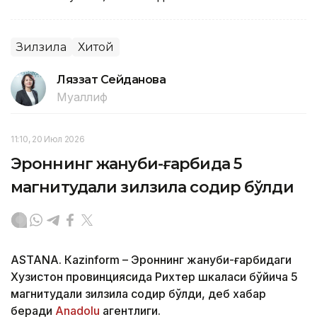
Зилзила
Хитой
Ляззат Сейданова
Муаллиф
11:10, 20 Июл 2026
Эроннинг жануби-ғарбида 5
магнитудали зилзила содир бўлди
ASTANА. Кazinform – Эроннинг жануби-ғарбидаги
Хузистон провинциясида Рихтер шкаласи бўйича 5
магнитудали зилзила содир бўлди, деб хабар
беради
Аnadolu
агентлиги.