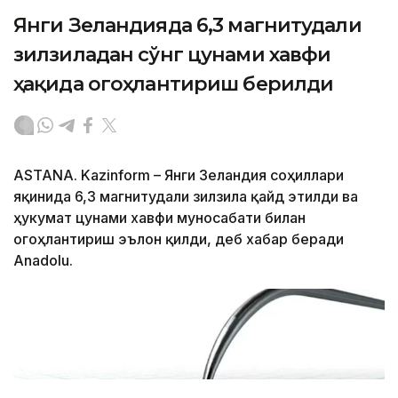
Янги Зеландияда 6,3 магнитудали
зилзиладан сўнг цунами хавфи
ҳақида огоҳлантириш берилди
ASTANA. Kazinform – Янги Зеландия соҳиллари
яқинида 6,3 магнитудали зилзила қайд этилди ва
ҳукумат цунами хавфи муносабати билан
огоҳлантириш эълон қилди, деб хабар беради
Anadolu.