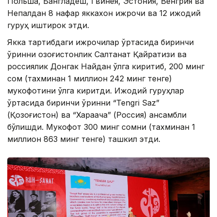
Польша, Бангладеш, Гвинея, Эстония, Венгрия ва
Непалдан 8 нафар яккахон ижрочи ва 12 ижодий
гуруҳ иштирок этди.
Якка тартибдаги ижрочилар ўртасида биринчи
ўринни қозоғистонлик Салтанат Қайратқизи ва
россиялик Донгак Найдан қўлга киритиб, 200 минг
сом (тахминан 1 миллион 242 минг тенге)
мукофотини қўлга киритди. Ижодий гуруҳлар
ўртасида биринчи ўринни “Tengri Saz”
(Қозоғистон) ва “Хараача” (Россия) ансамбли
бўлишди. Мукофот 300 минг сомни (тахминан 1
миллион 863 минг тенге) ташкил этди.