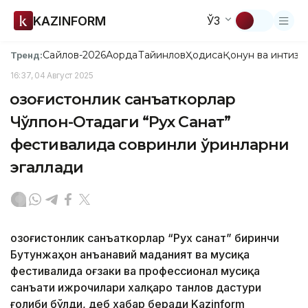
KAZINFORM
ЎЗ
Сайлов-2026
Ақорда
Тайинлов
Ҳодиса
Қонун ва интизо
Тренд:
16:37, 04 Август 2025
Қозоғистонлик санъаткорлар
Чўлпон-Отадаги “Рух Санат”
фестивалида совринли ўринларни
эгаллади
Қозоғистонлик санъаткорлар “Рух санат” биринчи
Бутунжаҳон анъанавий маданият ва мусиқа
фестивалида оғзаки ва профессионал мусиқа
санъати ижрочилари халқаро танлов дастури
ғолиби бўлди, деб хабар беради Kazinform