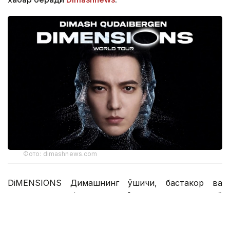
Фото: dimashnews.com
DiMENSIONS Димашнинг қўшиқчи, бастакор ва
продюсер сифатидаги кўп қиррали ижодий
қиёфасини, шунингдек, унинг саҳнадан ташқаридаги
табиий ўзлигини ва инсоннинг энг ҳақиқий