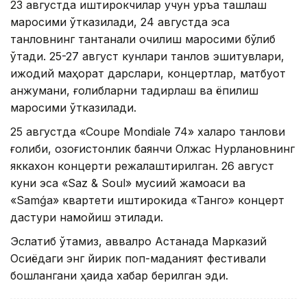
23 августда иштирокчилар учун қуръа ташлаш
маросими ўтказилади, 24 августда эса
танловнинг тантанали очилиш маросими бўлиб
ўтади. 25-27 август кунлари танлов эшитувлари,
ижодий маҳорат дарслари, концертлар, матбуот
анжумани, ғолибларни тақдирлаш ва ёпилиш
маросими ўтказилади.
25 августда «Coupe Mondiale 74» халқаро танлови
ғолиби, қозоғистонлик баянчи Олжас Нурлановнинг
яккахон концерти режалаштирилган. 26 август
куни эса «Saz & Soul» мусиқий жамоаси ва
«Samǵa» квартети иштирокида «Танго» концерт
дастури намойиш этилади.
Эслатиб ўтамиз, аввалроқ Астанада Марказий
Осиёдаги энг йирик поп-маданият фестивали
бошлангани ҳақида хабар берилган эди.