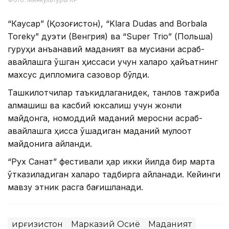
“Каусар” (Қозоғистон), “Klara Dudas and Borbala
Toreky” дуэти (Венгрия) ва “Super Trio” (Польша)
гуруҳи анъанавий маданият ва мусиқани асраб-
авайлашга қўшган ҳиссаси учун халқаро ҳайъатнинг
махсус дипломига сазовор бўлди.
Ташкилотчилар таъкидлаганидек, танлов тажриба
алмашиш ва касбий юксалиш учун жонли
майдонга, номоддий маданий меросни асраб-
авайлашга ҳисса қўшадиган маданий мулоқот
майдонига айланди.
“Рух Санат” фестивали ҳар икки йилда бир марта
ўтказиладиган халқаро тадбирга айланади. Кейинги
мавзу этник рақсга бағишланади.
Қирғизистон
Марказий Осиё
Маданият