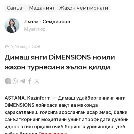
Санъат
Маданият
Жаҳон чемпионати
Ляззат Сейданова
Муаллиф
17:10, 06 Август 2026
Димаш янги DiMENSIONS номли
жаҳон турнесини эълон қилди
ASTANА. Кazinform — Димаш Қудайбергеннинг янги
DiMENSIONS лойиҳаси вақт ва маконда
ҳаракатланиш ғоясига асосланган асар эмас, балки
санъаткорнинг моҳиятини унинг атрофидаги дунёни
идрок этиш орқали очиб беришга уринишдир, деб
хабар беради
Dimashnews
.