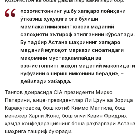
«Қозоғистоннинг ушбу халқаро лойиҳани
ўтказиш ҳуқуқига эга бўлиши
мамлакатимизнинг юксак маданий
салоҳияти эътироф этилганини кўрсатади.
Бу тадбир Астана шаҳрининг халқаро
маданий мулоқот маркази сифатидаги
мақомини мустаҳкамлайди ва
Қозоғистоннинг жаҳон маданий маконидаги
нуфузини ошириш имконини беради», –
дейилади хабарда.
Танлов доирасида CIA президенти Мирко
Патарини, вице-президентлар Ли Цзун ва Зорица
Каракутовска, бош котиб Киммо Маттила, бош
менежер Харли Жонс, бош элчи Кевин Фридрих
ҳамда конфедерациянинг бошқа раҳбарлари Астана
шаҳрига ташриф буюради.