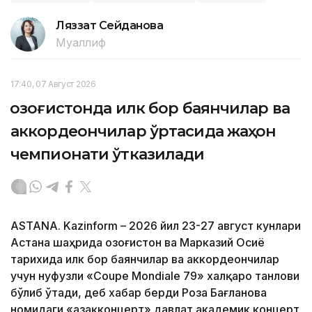
Ляззат Сейданова
Муаллиф
17:40, 07 Август 2026
Қозоғистонда илк бор баянчилар ва
аккордеончилар ўртасида жаҳон
чемпионати ўтказилади
ASTANA. Kazinform – 2026 йил 23-27 август кунлари
Астана шаҳрида Қозоғистон ва Марказий Осиё
тарихида илк бор баянчилар ва аккордеончилар
учун нуфузли «Coupe Mondiale 79» халқаро танлови
бўлиб ўтади, деб хабар берди Роза Бағланова
номидаги «Қазақконцерт» давлат академик концерт