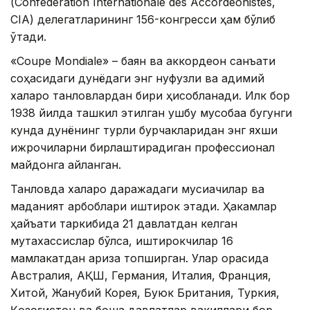
(Confédération Internationale des Accordéonistes,
CIA) делегатларининг 156-конгресси ҳам бўлиб
ўтади.
«Coupe Mondiale» – баян ва аккордеон санъати
соҳасидаги дунёдаги энг нуфузли ва қадимий
халқаро танловлардан бири ҳисобланади. Илк бор
1938 йилда ташкил этилган ушбу мусобақа бугунги
кунда дунёнинг турли бурчакларидан энг яхши
ижрочиларни бирлаштирадиган профессионал
майдонга айланган.
Танловда халқаро даражадаги мусиқачилар ва
маданият арбоблари иштирок этади. Ҳакамлар
ҳайъати таркибида 21 давлатдан келган
мутахассислар бўлса, иштирокчилар 16
мамлакатдан ариза топширган. Улар орасида
Австралия, АҚШ, Германия, Италия, Франция,
Хитой, Жанубий Корея, Буюк Британия, Туркия,
Қозоғистон ва бошқа давлатлар вакиллари бор.