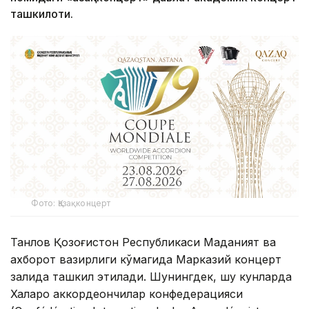
ташкилоти.
Фото: Қазақконцерт
Танлов Қозоғистон Республикаси Маданият ва
ахборот вазирлиги кўмагида Марказий концерт
залида ташкил этилади. Шунингдек, шу кунларда
Халқаро аккордеончилар конфедерацияси