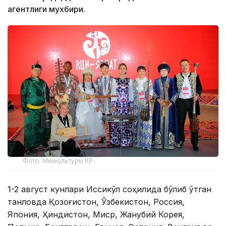
агентлиги мухбири.
Фото: Минкультуры КР
1-2 август кунлари Иссиқкўл соҳилида бўлиб ўтган
танловда Қозоғистон, Ўзбекистон, Россия,
Япония, Ҳиндистон, Миср, Жанубий Корея,