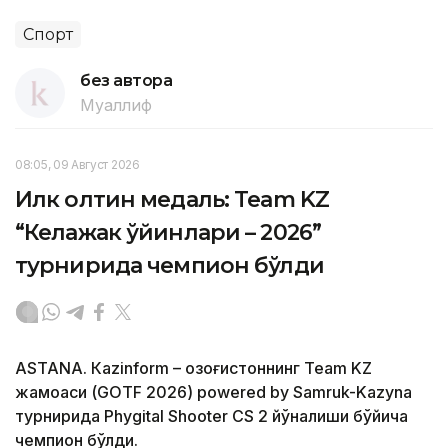
Спорт
без автора
Муаллиф
08:05, 09 Август 2026
Илк олтин медаль: Team KZ
“Келажак ўйинлари – 2026”
турнирида чемпион бўлди
ASTANА. Кazinform – Қозоғистоннинг Team KZ
жамоаси (GOTF 2026) powered by Samruk-Kazyna
турнирида Phygital Shooter CS 2 йўналиши бўйича
чемпион бўлди.