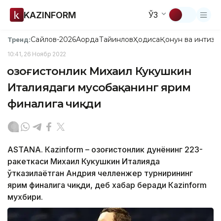
KAZINFORM
ЎЗ
Сайлов-2026
Ақорда
Тайинлов
Ҳодиса
Қонун ва интизо
Тренд:
10:41, 26 Ноябр 2022
Қозоғистонлик Михаил Кукушкин
Италиядаги мусобақанинг ярим
финалига чиқди
ASTANA. Кazinform – Қозоғистонлик дунёнинг 223-
ракеткаси Михаил Кукушкин Италияда
ўтказилаётган Андрия челленжер турнирининг
ярим финалига чиқди, деб хабар беради Кazinform
мухбири.