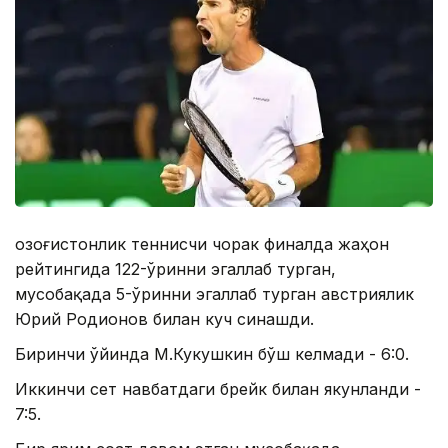
Қозоғистонлик теннисчи чорак финалда жаҳон
рейтингида 122-ўринни эгаллаб турган,
мусобақада 5-ўринни эгаллаб турган австриялик
Юрий Родионов билан куч синашди.
Биринчи ўйинда М.Кукушкин бўш келмади - 6:0.
Иккинчи сет навбатдаги брейк билан якунланди -
7:5.