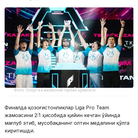
Фото: Спорт ва жисмоний тарбия қўмитаси
Финалда қозоғистонликлар Liga Pro Team
жамоасини 2:1 ҳисобида қийин кечган ўйинда
мағлуб этиб, мусобақанинг олтин медалини қўлга
киритишди.