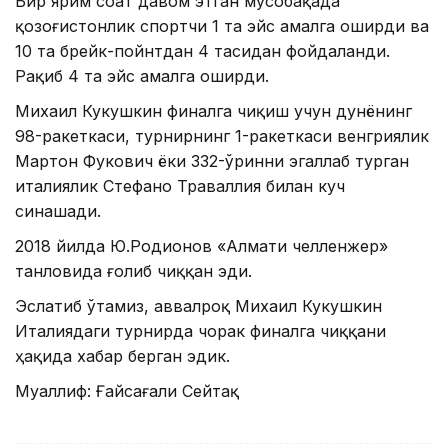
Бир ярим соат давом этган мусобақада
қозоғистонлик спортчи 1 та эйс амалга оширди ва
10 та брейк-пойнтдан 4 тасидан фойдаланди.
Рақиб 4 та эйс амалга оширди.
Михаил Кукушкин финалга чиқиш учун дунёнинг
98-ракеткаси, турнирнинг 1-ракеткаси венгриялик
Мартон Фукович ёки 332-ўринни эгаллаб турган
италиялик Стефано Траваллия билан куч
синашади.
2018 йилда Ю.Родионов «Алмати челленжер»
танловида ғолиб чиққан эди.
Эслатиб ўтамиз, аввалроқ Михаил Кукушкин
Италиядаги турнирда чорак финалга чиққани
ҳақида хабар берган эдик.
Муаллиф: Ғайсағали Сейтақ