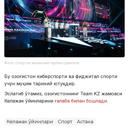
Фото: Спорт ва жисмоний тарбия қўмитаси
Бу Қозоғистон киберспорти ва фиджитал спорти
учун муҳим тарихий ютуқдир.
Эслатиб ўтамиз, Қозоғистоннинг Team KZ жамоаси
Келажак ўйинларини
ғалаба билан бошлади
.
Келажак ўйинлари
Спорт
Астана