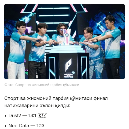
Фото: Спорт ва жисмоний тарбия қўмитаси
Спорт ва жисмоний тарбия қўмитаси финал
натижаларини эълон қилди:
• Dust2 — 13:1 🇰🇿
• Neo Data — 1:13