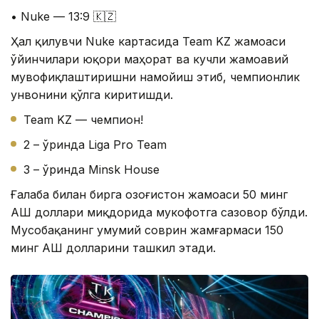
• Nuke — 13:9 🇰🇿
Ҳал қилувчи Nuke картасида Team KZ жамоаси
ўйинчилари юқори маҳорат ва кучли жамоавий
мувофиқлаштиришни намойиш этиб, чемпионлик
унвонини қўлга киритишди.
Team KZ — чемпион!
2 – ўринда Liga Pro Team
3 – ўринда Minsk House
Ғалаба билан бирга Қозоғистон жамоаси 50 минг
АҚШ доллари миқдорида мукофотга сазовор бўлди.
Мусобақанинг умумий соврин жамғармаси 150
минг АҚШ долларини ташкил этади.