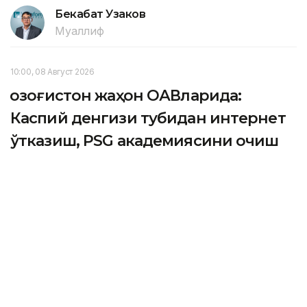
Бекабат Узаков
Муаллиф
10:00, 08 Август 2026
Қозоғистон жаҳон ОАВларида:
Каспий денгизи тубидан интернет
ўтказиш, PSG академиясини очиш
ва Wildberries омборлари
ASTANА. Кazinform - Одатдагидек, жаҳон ахборот
воситалари мамлакатдаги кўплаб масалаларни кенг
ёритдилар. Улар орасида Қозоғистонда қурилаётган
янги Wildberries омборлари, Каспий денгизи
тубидан интернет ўтказиш масаласи ва Астанада