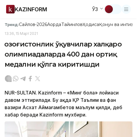
KAZINFORM
ЎЗ
Сайлов-2026
Ақорда
Тайинлов
Ҳодиса
Қонун ва интизо
Тренд:
13:36, 15 Март 2021
Қозоғистонлик ўқувчилар халқаро
олимпиадаларда 400 дан ортиқ
медални қўлга киритишди
NUR-SULTAN. Kazinform – «Минг бола» лойиҳаси
давом эттирилади. Бу ҳақда ҚР Таълим ва фан
вазири Асхат Аймағамбетов маълум қилди, деб
хабар беради Kazinform мухбири.