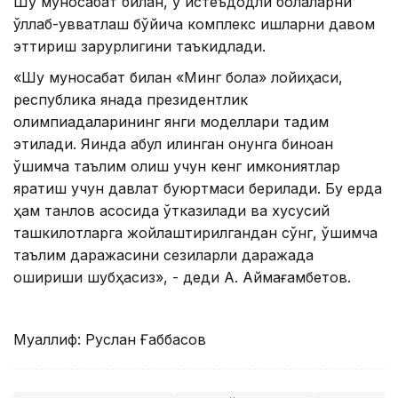
Шу муносабат билан, у истеъдодли болаларни
қўллаб-қувватлаш бўйича комплекс ишларни давом
эттириш зарурлигини таъкидлади.
«Шу муносабат билан «Минг бола» лойиҳаси,
республика янада президентлик
олимпиадаларининг янги моделлари тақдим
этилади. Яқинда қабул қилинган қонунга биноан
қўшимча таълим олиш учун кенг имкониятлар
яратиш учун давлат буюртмаси берилади. Бу ерда
ҳам танлов асосида ўтказилади ва хусусий
ташкилотларга жойлаштирилгандан сўнг, қўшимча
таълим даражасини сезиларли даражада
ошириши шубҳасиз», - деди А. Аймағамбетов.
Муаллиф: Руслан Ғаббасов