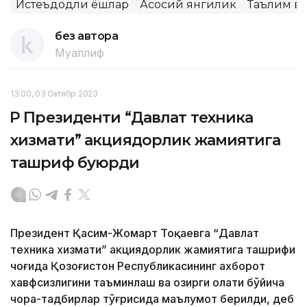
Истеъдодли ёшлар
Асосий янгилик
Таълим ва
без автора
Муаллиф
13:00, 03 Октябр 2023
ҚР Президенти “Давлат техника
хизмати” акциядорлик жамиятига
ташриф буюрди
Президент Қасим-Жомарт Тоқаевга “Давлат
техника хизмати” акциядорлик жамиятига ташрифи
чоғида Қозоғистон Республикасининг ахборот
хавфсизлигини таъминлаш ва ҳозирги ҳолати бўйича
чора-тадбирлар тўғрисида маълумот берилди, деб