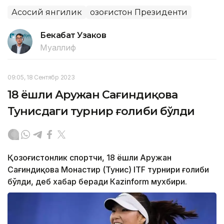
Асосий янгилик
Қозоғистон Президенти
Бекабат Узаков
Муаллиф
09:05, 18 Сентябр 2023
18 ёшли Аружан Сағиндиқова
Тунисдаги турнир ғолиби бўлди
Қозоғистонлик спортчи, 18 ёшли Аружан
Сағиндиқова Монастир (Тунис) ITF турнири ғолиби
бўлди, деб хабар беради Каzinform мухбири.