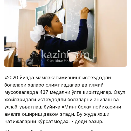
«2020 йилда мамлакатимизнинг истеъдодли
болалари халқаро олимпиадалар ва илмий
мусобақаларда 437 медални қўлга киритдилар. Овул
жойларидаги истеъдодли болаларни аниқлаш ва
қўллаб-қувватлаш бўйича «Минг бола» лойиҳасини
амалга ошириш давом этади. Бу жуда яхши
натижаларни кўрсатмоқда», - деди вазир.