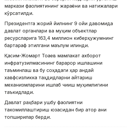
маркази фаолиятининг жараёни ва натижалари
кўрсатилди.
Президентга жорий йилнинг 9 ойи давомида
давлат органлари ва муҳим объектлар
ресурсларига 163,4 миллион киберҳужумнинг
бартараф этилгани маълум қилинди.
Қасим-Жомарт Тоқаев мамлакат ахборот
инфратузилмасининг барқарор ишлашини
таъминлаш ва бу соҳадаги ҳар қандай
хавфсизликка таҳдидларни қайтариш
механизмларини ишлаб чиқиш муҳимлигини
таъкидлади.
Давлат раҳбари ушбу фаолиятни
такомиллаштириш юзасидан бир қатор аниқ
топшириқлар берди.