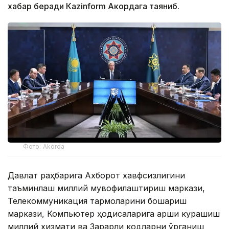
хабар беради Каzinform Акордага таяниб.
Фото: Akorda
Давлат раҳбарига Ахборот хавфсизлигини
таъминлаш миллий мувофиқлаштириш маркази,
Телекоммуникация тармоқларини бошқариш
маркази, Компьютер ҳодисаларига қарши курашиш
миллий хизмати ва Зарарли кодларни ўрганиш