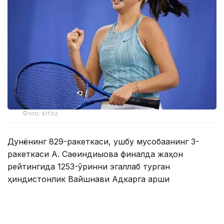
Фото: ktf.kz
Дунёнинг 829-ракеткаси, ушбу мусобақанинг 3-
ракеткаси А. Саөиндиыова финалда жаҳон
рейтингида 1253-ўринни эгаллаб турган
ҳиндистонлик Вайшнави Адкарга қарши
чемпионлик учун кураш олиб борди.
Биринчи партия кескин курашлар остида ўтди,
Аружан тай-брейкда муваффақиятли ўйнади - 7:6