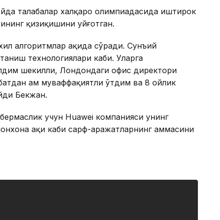
ойда талабалар халқаро олимпиадасида иштирок
ясининг қизиқишини уйғотган.
 хил алгоритмлар ҳақида сўради. Сунъий
таниш технологиялари каби. Уларга
олдим шекилли, Лондондаги офис директори
ҳбатдан ҳам муваффақиятли ўтдим ва 8 ойлик
йди Бекжан.
бермаслик учун Huawei компанияси унинг
онхона ҳақи каби сарф-ҳаражатларнинг ҳаммасини