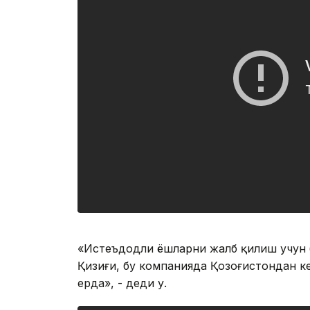
«Истеъдодли ёшларни жалб қилиш учун 
Қизиғи, бу компанияда Қозоғистондан ке
ерда», - деди у.