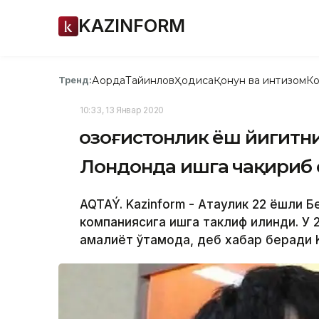
KAZINFORM
Ақорда
Тайинлов
Ҳодиса
Қонун ва интизом
Ко
Тренд:
10:33, 13 Январ 2020
Қозоғистонлик ёш йигитн
Лондонда ишга чақириб
AQTAÝ. Kazinform - Ақтаулик 22 ёшли
компаниясига ишга таклиф қилинди. У
амалиёт ўтамоқда, деб хабар беради 