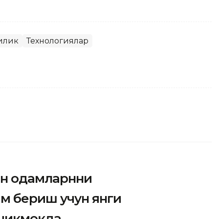
илик
Технологиялар
ан одамларнни
м бериш учун янги
 чиқмоқда