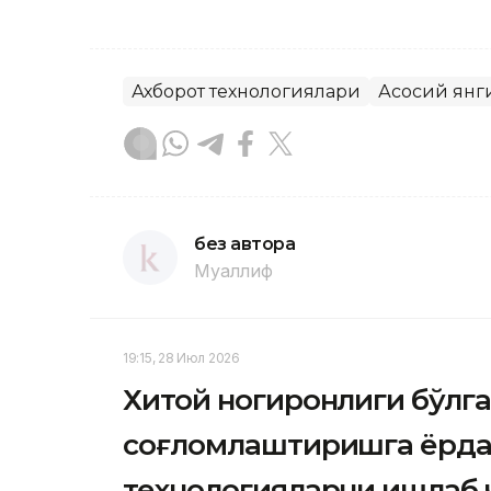
Ахборот технологиялари
Асосий янг
без автора
Муаллиф
19:15, 28 Июл 2026
Хитой ногиронлиги бўлг
соғломлаштиришга ёрда
технологияларни ишлаб