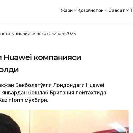
Жаҳон
Қозоғистон
Сиёсат
Т
нституциявий ислоҳот
Сайлов-2026
и Huawei компанияси
 олди
 Бекжан Бекболатўғли Лондондаги Huawei
 2 январдан бошлаб Британия пойтахтида
Kazinform мухбири.