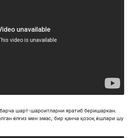
барча шарт-шароитларни яратиб беришаркан.
лган ёлғиз мен эмас, бир қанча қозоқ ёшлари шу