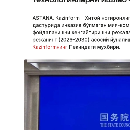
ASTANА. Кazinform – Хитой ногиронли
дастурида инвазив бўлмаган мия-ко
фойдаланишни кенгайтиришни режала
режанинг (2026–2030) асосий йўнали
Кazinformнинг
Пекиндаги мухбири.