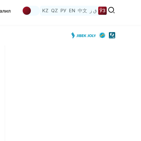
KZ
QZ
РУ
EN
中文
ق ز
ЎЗ
аҳлил