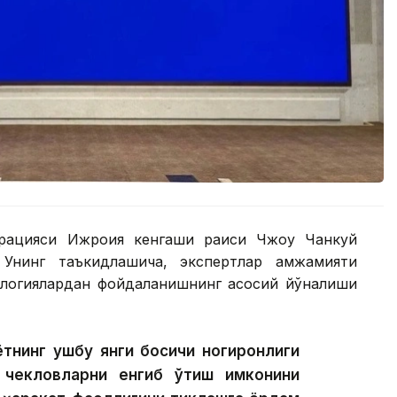
ерацияси Ижроия кенгаши раиси Чжоу Чанкуй
Унинг таъкидлашича, экспертлар ҳамжамияти
ологиялардан фойдаланишнинг асосий йўналиши
ётнинг ушбу янги босқичи ногиронлиги
 чекловларни енгиб ўтиш имконини