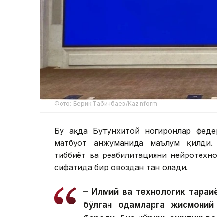
Фото: Берик Табинбаев/Kazinform
Бу ҳақда Бутунхитой ногиронлар фед
матбуот анжуманида маълум қилди. 
тиббиёт ва реабилитацияни нейротехн
сифатида бир овоздан тан олади.
– Илмий ва технологик тараққи
бўлган одамларга жисмоний