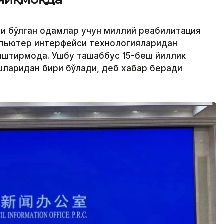
ги бўлган одамлар учун миллий реабилитация
мпьютер интерфейси технологияларидан
штирмоқда. Ушбу ташаббус 15-беш йиллик
шларидан бири бўлади, деб хабар беради