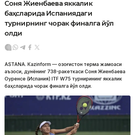
Соня Жиенбаева яккалик
баҳсларида Испаниядаги
турнирнинг чорак финалга йўл
олди
ASTANА. Кazinform — Қозоғистон терма жамоаси
аъзоси, дунёнинг 738-ракеткаси Соня Жиенбаева
Оуренсе (Испания) ITF W75 турнирининг яккалик
баҳсларида чорак финалга йўл олди.