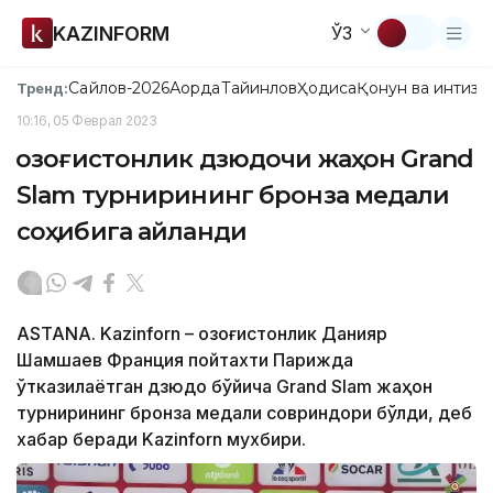
KAZINFORM
ЎЗ
Сайлов-2026
Ақорда
Тайинлов
Ҳодиса
Қонун ва интизо
Тренд:
10:16, 05 Феврал 2023
Қозоғистонлик дзюдочи жаҳон Grand
Slam турнирининг бронза медали
соҳибига айланди
ASTANA. Kazinforn – Қозоғистонлик Данияр
Шамшаев Франция пойтахти Парижда
ўтказилаётган дзюдо бўйича Grand Slam жаҳон
турнирининг бронза медали совриндори бўлди, деб
хабар беради Kazinforn мухбири.