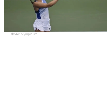
Фото: olympic.kz
Иккинчи босқичда қозоғистонлик теннисчи
дунёда 272-ўринни эгаллаган ва ушбу турнирнинг
6-ракеткаси, марокашлик Ясмин Каббажга қарши
кортга чиқди.
Биринчи сетда С. Жиенбаева 6:3 ҳисобида ғалаба
қозонди.
Иккинчи сетда марокашлик спортчи қаршилик
кўрсатиб, 6:4 ҳисобида ғалаба қозонди.
Учинчи, ҳал қилувчи сетда Соня ғалабани қўлга