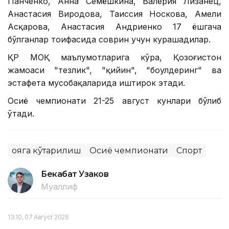
Панченко, Анна Семёшкина, Валерия Лизанец,
Анастасия Виродова, Таиссия Носкова, Амели
Асқарова, Анастасия Андриенко 17 ёшгача
бўлганлар тоифасида соврин учун курашадилар.
ҚР МОҚ маълумотларига кўра, Қозоғистон
жамоаси "тезлик", "қийин", "боулдеринг" ва
эстафета мусобақаларида иштирок этади.
Осиё чемпионати 21-25 август кунлари бўлиб
ўтади.
Қояга кўтарилиш
Осиё чемпионати
Спорт
Бекабат Узаков
Муаллиф
13:10, 07 Август 2026