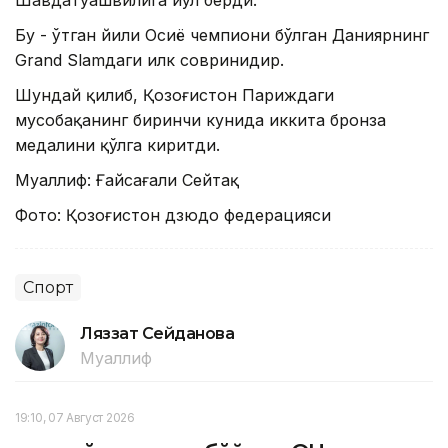
Шавдатуашвилига йўл берди.
Бу - ўтган йили Осиё чемпиони бўлган Даниярнинг
Grand Slamдаги илк совринидир.
Шундай қилиб, Қозоғистон Париждаги
мусобақанинг биринчи кунида иккита бронза
медалини қўлга киритди.
Муаллиф: Ғайсағали Сейтақ
Фото: Қозоғистон дзюдо федерацияси
Спорт
Ляззат Сейданова
Муаллиф
19:10, 07 Август 2026