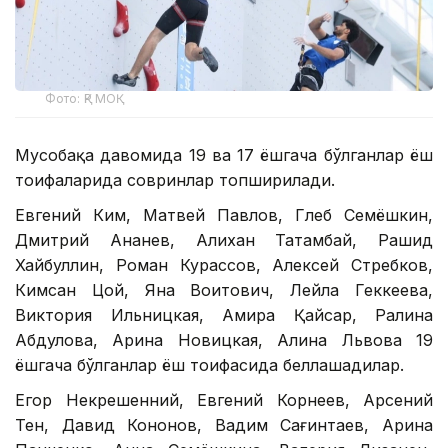
Фото: ҚР МОҚ
Мусобақа давомида 19 ва 17 ёшгача бўлганлар ёш
тоифаларида совринлар топширилади.
Евгений Ким, Матвей Павлов, Глеб Семёшкин,
Дмитрий Ананев, Алихан Татамбай, Рашид
Хайбуллин, Роман Курассов, Алексей Стребков,
Кимсан Цой, Яна Воитович, Лейла Геккеева,
Виктория Ильницкая, Амира Қайсар, Ралина
Абдулова, Арина Новицкая, Алина Львова 19
ёшгача бўлганлар ёш тоифасида беллашадилар.
Егор Некрешенний, Евгений Корнеев, Арсений
Тен, Давид Кононов, Вадим Сағинтаев, Арина