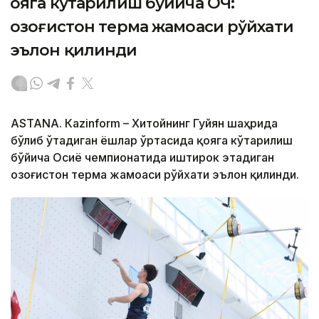
Қояга кўтарилиш бўйича ОЧ:
Қозоғистон терма жамоаси рўйхати
эълон қилинди
ASTANА. Кazinform – Хитойнинг Гуйян шаҳрида
бўлиб ўтадиган ёшлар ўртасида қояга кўтарилиш
бўйича Осиё чемпионатида иштирок этадиган
Қозоғистон терма жамоаси рўйхати эълон қилинди.