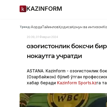
KAZINFORM
Ақорда
Тайинлов
Ҳодиса
Қонун ва интизом
Ко
Тренд:
20:39, 01 Феврал 2024
Қозоғистонлик боксчи би
нокаутга учратди
ASTANA. Kazinform - Қозоғистонлик бо
(Озарбайжон) бўлиб ўтган профессио
хабар беради
Kazinform
Sports.kz
га та