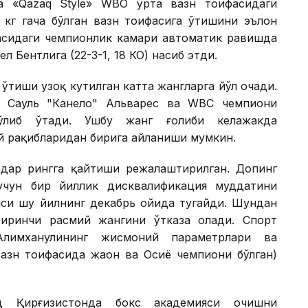
а «Qazaq Style» WВО ўрта вазн тоифасидаги
 кг гача бўлган вазн тоифасига ўтишини эълон
фасидаги чемпионлик камари автоматик равишда
 Бентлига (22-3-1, 18 КО) насиб этди.
ўтиши узоқ кутилган катта жангларга йўл очади.
к Сауль "Канело" Альварес ва WВC чемпиони
ўлиб ўтади. Ушбу жанг ғолиби келажакда
й рақибларидан бирига айланиши мумкин.
қадар рингга қайтиши режалаштирилган. Допинг
учун бир йиллик дисквалификация муддатини
яси шу йилнинг декабрь ойида тугайди. Шундан
биринчи расмий жангини ўтказа олади. Спорт
 Алимханулининг жисмоний параметрлари ва
вазн тоифасида жаҳон ва Осиё чемпиони бўлган)
д Қирғизистонда бокс академияси очишни