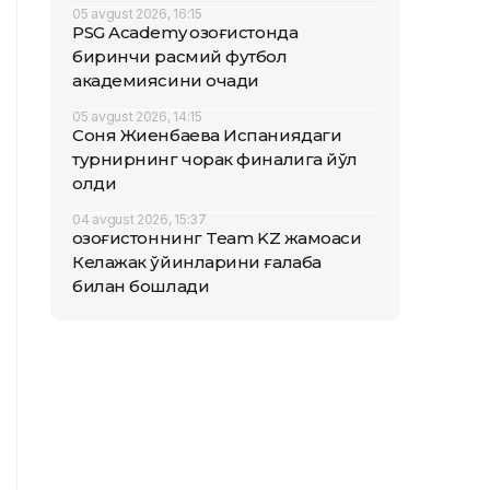
05 avgust 2026, 16:15
PSG Academy Қозоғистонда
биринчи расмий футбол
академиясини очади
05 avgust 2026, 14:15
Соня Жиенбаева Испаниядаги
турнирнинг чорак финалига йўл
олди
04 avgust 2026, 15:37
Қозоғистоннинг Team KZ жамоаси
Келажак ўйинларини ғалаба
билан бошлади