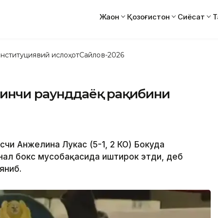
Жаҳон
Қозоғистон
Сиёсат
Т
нституциявий ислоҳот
Сайлов-2026
ринчи раунддаёқ рақибини
ксчи Анжелина Лукас (5-1, 2 КО) Бокуда
нал бокс мусобақасида иштирок этди, деб
яниб.