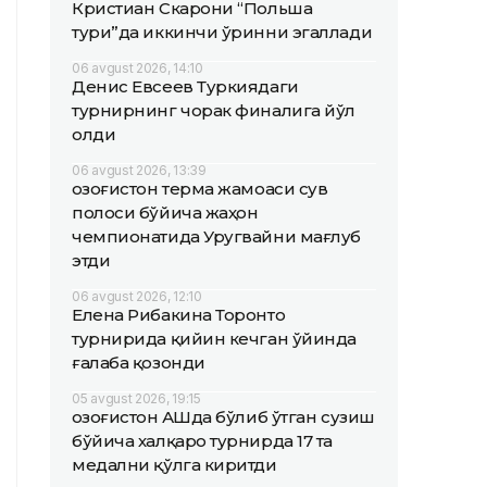
Кристиан Скарони “Польша
тури”да иккинчи ўринни эгаллади
06 avgust 2026, 14:10
Денис Евсеев Туркиядаги
турнирнинг чорак финалига йўл
олди
06 avgust 2026, 13:39
Қозоғистон терма жамоаси сув
полоси бўйича жаҳон
чемпионатида Уругвайни мағлуб
этди
06 avgust 2026, 12:10
Елена Рибакина Торонто
турнирида қийин кечган ўйинда
ғалаба қозонди
05 avgust 2026, 19:15
Қозоғистон АҚШда бўлиб ўтган сузиш
бўйича халқаро турнирда 17 та
медални қўлга киритди