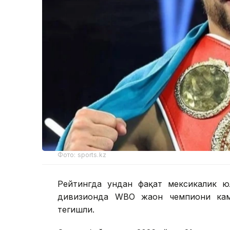
Фото: sports.kz
Рейтингда ундан фақат мексикалик ю
дивизионда WBО жаҳон чемпиони кам
тегишли.