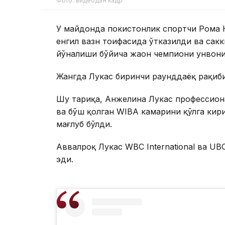
Фото: видеодан кадр
У майдонда покистонлик спортчи Рома Юс
енгил вазн тоифасида ўтказилди ва сак
йўналиши бўйича жаҳон чемпиони унвони
Жангда Лукас биринчи раунддаёқ рақиби
Шу тариқа, Анжелина Лукас профессиона
ва бўш қолган WIBA камарини қўлга кир
мағлуб бўлди.
Аввалроқ Лукас WBC International ва UB
эди.