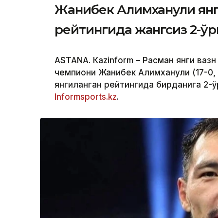
Жанибек Алимханули ян
рейтингида жангсиз 2-ў
ASTANА. Кazinform – Расман янги вазн
чемпиони Жанибек Алимханули (17-0,
янгиланган рейтингида бирданига 2-ў
Informsports.kz
.