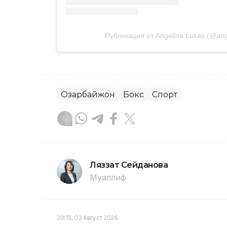
Публикация от Angelina Lukas (@ang
Озарбайжон
Бокс
Спорт
Ляззат Сейданова
Муаллиф
20:15, 03 Август 2026