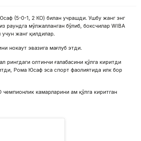
аф (5-0-1, 2 КО) билан учрашди. Ушбу жанг энг
киз раундга мўлжалланган бўлиб, боксчилар WIBA
 учун жанг қилдилар.
ни нокаут эвазига мағлуб этди.
л рингдаги олтинчи ғалабасини қўлга киритди
итди, Рома Юсаф эса спорт фаолиятида илк бор
O чемпионлик камарларини ҳам қўлга киритган