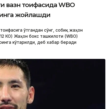
ги вазн тоифасида WBO
ринга жойлашди
 тоифасига ўтгандан сўнг, собиқ жаҳон
 12 КО) Жаҳон бокс ташкилоти (WBО)
ринга кўтарилди, деб хабар беради