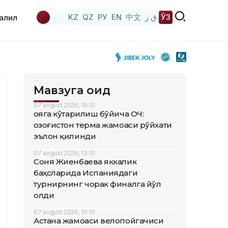
KZ
QZ
РУ
EN
中文
ق ز
ЎЗ
аҳлил
Мавзуга оид
07 avgust 2026, 19:10
Қояга кўтарилиш бўйича ОЧ:
Қозоғистон терма жамоаси рўйхати
эълон қилинди
07 avgust 2026, 13:10
Соня Жиенбаева яккалик
баҳсларида Испаниядаги
турнирнинг чорак финалга йўл
олди
07 avgust 2026, 10:10
Астана жамоаси велопойгачиси