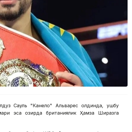
лдуз Сауль "Канело" Альварес олдинда, ушбу
ари эса ҳозирда британиялик Ҳамза Ширазга