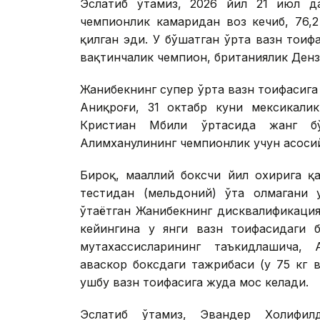
Эслатиб ўтамиз, 2026 йил 21 июл д
чемпионлик камаридан воз кечиб, 76,2
қилган эди. У бўшатган ўрта вазн тои
вақтинчалик чемпион, британиялик Дензел
Жанибекнинг супер ўрта вазн тоифасига 
Аниқроғи, 31 октабр куни мексикали
Кристиан Мбили ўртасида жанг б
Алимханулининг чемпионлик учун асоси
Бироқ, маҳаллий боксчи йил охирига 
тестидан (мельдоний) ўта олмагани 
ўтаётган Жанибекнинг дисквалификаци
кейингина у янги вазн тоифасидаги 
мутахассисларининг таъкидлашича,
ҳаваскор боксдаги тажрибаси (у 75 кг 
ушбу вазн тоифасига жуда мос келади.
Эслатиб ўтамиз, Эвандер Холифил