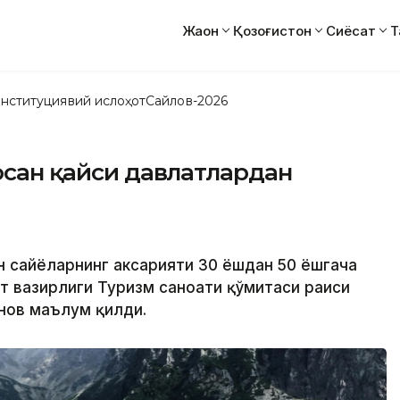
Жаҳон
Қозоғистон
Сиёсат
Т
нституциявий ислоҳот
Сайлов-2026
сосан қайси давлатлардан
 сайёҳларнинг аксарияти 30 ёшдан 50 ёшгача
рт вазирлиги Туризм саноати қўмитаси раиси
нов маълум қилди.