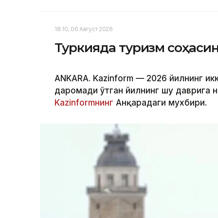
18:10, 06 Август 2026
Туркияда туризм соҳаси
ANKARA. Kazinform — 2026 йилнинг ик
даромади ўтган йилнинг шу даврига н
Kazinformнинг
Анқарадаги мухбири.