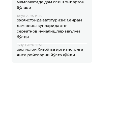
мамлакатида дам олиш энг арзон
бўлади
10 iyul 2026, 16:39
Қозоғистонда автотуризм: байрам
дам олиш кунларида энг
серқатнов йўналишлар маълум
бўлди
07 iyul 2026, 10:51
Қозоғистон Хитой ва Қирғизистонга
янги рейсларни йўлга қўйди