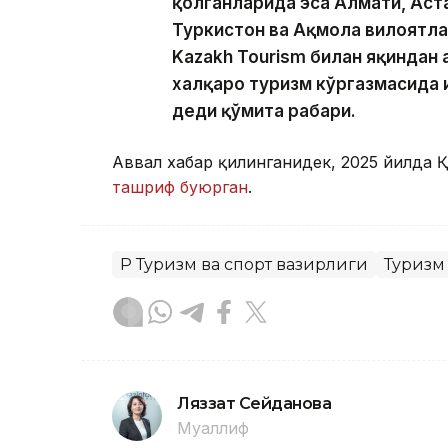
қолганларида эса Алмати, Аста
Туркистон ва Ақмола вилоятла
Kazakh Tourism билан яқиндан ҳ
халқаро туризм кўргазмасида
деди қўмита раҳбари.
Аввал хабар қилинганидек, 2025 йилда 
ташриф буюрган
.
ҚР Туризм ва спорт вазирлиги
Туризм
Ляззат Сейданова
Муаллиф