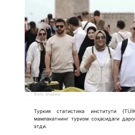
Фото: Anadolu
Туркия статистика институти (ТÜİ
мамлакатнинг туризм соҳасидаги дар
этди.