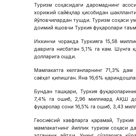
Туризм соҳасидаги даромаднинг асо
хорижий сайёҳлар ҳисобидан шаклланти
йўловчилардан тушди. Туризм соҳаси у
доимий яшовчи Туркия фуқаролари таъм
Иккинчи чоракда Туркияга 15,58 милл
даврига нисбатан 5,1% га кам. Шунга 
долларига ошди.
Мамлакатга келганларнинг 71,3% дам 
саёҳат қилишган. Яна 16,6% қариндошла
Бундан ташқари, Туркия фуқароларинин
7,4% га ошиб, 2,96 миллиард АҚШ до
фуқаролар сони 16,5% га ошиб, 3,43 ми
Геосиёсий хавфларга қарамай, Турки
мамлакатнинг йиллик туризм соҳаси д
этганини айтди. Унинг сўзларига кўр