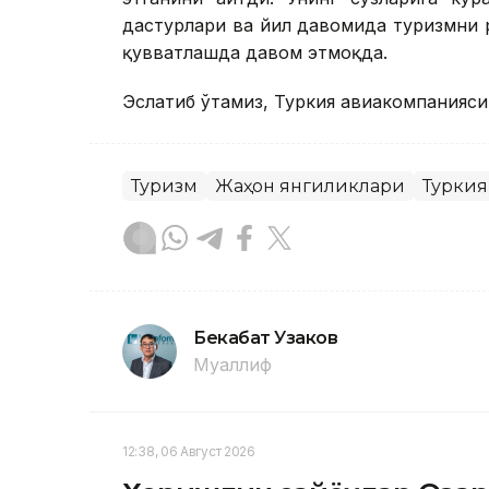
дастурлари ва йил давомида туризмни 
қувватлашда давом этмоқда.
Эслатиб ўтамиз, Туркия авиакомпанияси
Туризм
Жаҳон янгиликлари
Туркия
Бекабат Узаков
Муаллиф
12:38, 06 Август 2026