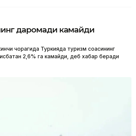
нинг даромади камайди
кинчи чорагида Туркияда туризм соҳасининг
исбатан 2,6% га камайди, деб хабар беради