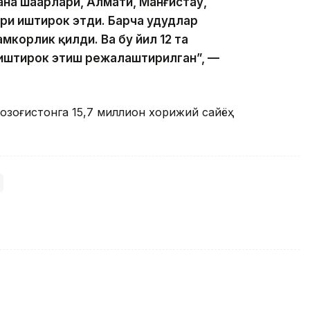
на шаҳарлари, Алмати, Манғистау,
ри иштирок этди. Барча ҳудудлар
амкорлик қилди. Ва бу йил 12 та
 иштирок этиш режалаштирилган”, —
Қозоғистонга 15,7 миллион хорижий сайёҳ