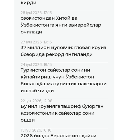
кирди
28 iyul 2026, 17:15
Қозоғистондан Хитой ва
Ўзбекистонга янги авиарейслар
очилади
27 iyul 2026, 19:15
37 миллион йўловчи: глобал круиз
бозорида рекорд янгиланди
24 iyul 2026, 18:15
Туркистон сайёҳлар сонини
кўпайтириш учун Ўзбекистон
билан қўшма туристик пакетларни
ишлаб чиқди
22 iyul 2026, 12:08
Бу йил Грузияга ташриф буюрган
қозоғистонлик сайёҳлар сони
ошди
13 iyul 2026, 16:10
2026 йилда Европанинг қайси