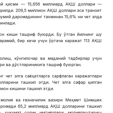
сий қисми — 15,656 миллиард АҚШ доллари —
рилди. 209,5 миллион АҚШ доллари эса транзит
мумий даромадининг тахминан 15,6% ни чет элда
инлади.
ион киши ташриф буюрди. Бу ўтган йилнинг шу
қарамай, бир кеча учун ўртача харажат 113 АҚШ
олиш, кўнгилочар ва маданий тадбирлар учун
ри ва дўстлариникига ташриф буюрган.
г чет элга саёҳатларга сарфлаган харажатлари
лларини ташкил этди. Чет элга сафар қилган
ллион кишини ташкил этди.
я молия ва ғазначилик вазири Меҳмет Шимшек
аромади 65,2 миллиард АҚШ долларини ташкил
а, ҳукумат солиқ имтиёзлари, молиялаштириш