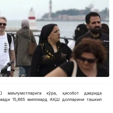
К) маълумотларига кўра, ҳисобот даврида
омади 15,865 миллиард АҚШ долларини ташкил