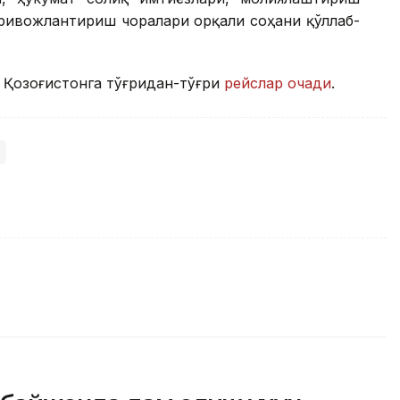
ривожлантириш чоралари орқали соҳани қўллаб-
 Қозоғистонга тўғридан-тўғри
рейслар очади
.