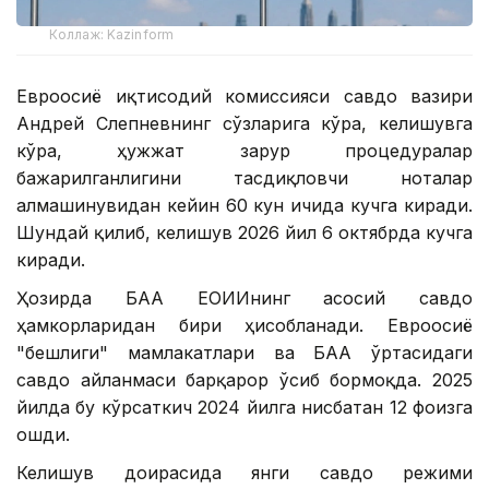
Коллаж: Kazinform
Евроосиё иқтисодий комиссияси савдо вазири
Андрей Слепневнинг сўзларига кўра, келишувга
кўра, ҳужжат зарур процедуралар
бажарилганлигини тасдиқловчи ноталар
алмашинувидан кейин 60 кун ичида кучга киради.
Шундай қилиб, келишув 2026 йил 6 октябрда кучга
киради.
Ҳозирда БАА ЕОИИнинг асосий савдо
ҳамкорларидан бири ҳисобланади. Евроосиё
"бешлиги" мамлакатлари ва БАА ўртасидаги
савдо айланмаси барқарор ўсиб бормоқда. 2025
йилда бу кўрсаткич 2024 йилга нисбатан 12 фоизга
ошди.
Келишув доирасида янги савдо режими