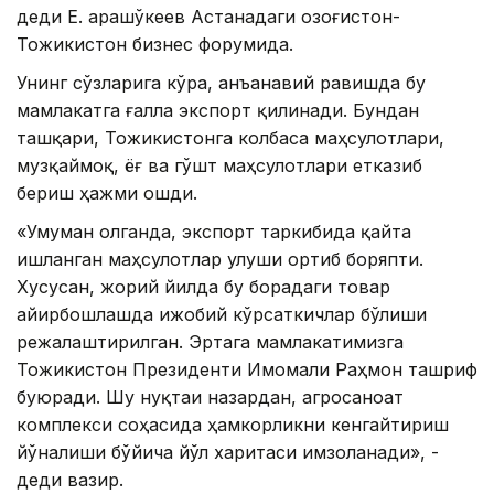
деди Е. Қарашўкеев Астанадаги Қозоғистон-
Тожикистон бизнес форумида.
Унинг сўзларига кўра, анъанавий равишда бу
мамлакатга ғалла экспорт қилинади. Бундан
ташқари, Тожикистонга колбаса маҳсулотлари,
музқаймоқ, ёғ ва гўшт маҳсулотлари етказиб
бериш ҳажми ошди.
«Умуман олганда, экспорт таркибида қайта
ишланган маҳсулотлар улуши ортиб боряпти.
Хусусан, жорий йилда бу борадаги товар
айирбошлашда ижобий кўрсаткичлар бўлиши
режалаштирилган. Эртага мамлакатимизга
Тожикистон Президенти Имомали Раҳмон ташриф
буюради. Шу нуқтаи назардан, агросаноат
комплекси соҳасида ҳамкорликни кенгайтириш
йўналиши бўйича йўл харитаси имзоланади», -
деди вазир.