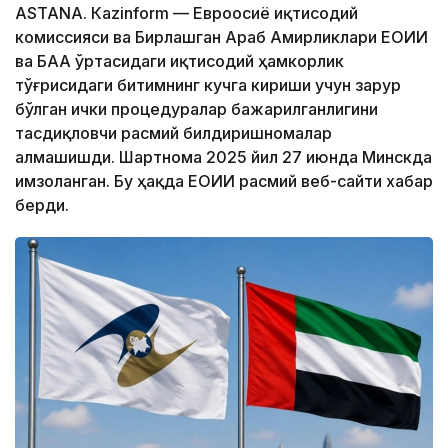
ASTANА. Кazinform — Евроосиё иқтисодий
комиссияси ва Бирлашган Араб Амирликлари ЕОИИ
ва БАА ўртасидаги иқтисодий ҳамкорлик
тўғрисидаги битимнинг кучга кириши учун зарур
бўлган ички процедуралар бажарилганлигини
тасдиқловчи расмий билдиришномалар
алмашишди. Шартнома 2025 йил 27 июнда Минскда
имзоланган. Бу ҳақда ЕОИИ расмий веб-сайти хабар
берди.