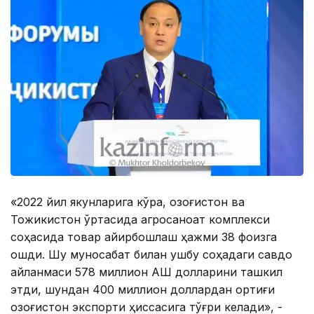
«2022 йил якунларига кўра, Қозоғистон ва
Тожикистон ўртасида агросаноат комплекси
соҳасида товар айирбошлаш ҳажми 38 фоизга
ошди. Шу муносабат билан ушбу соҳадаги савдо
айланмаси 578 миллион АҚШ долларини ташкил
этди, шундан 400 миллион доллардан ортиғи
Қозоғистон экспорти ҳиссасига тўғри келади», -