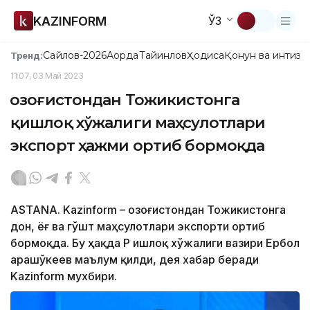
KAZINFORM
ЎЗ
Сайлов-2026
Ақорда
Тайинлов
Ҳодиса
Қонун ва интизо
Тренд:
11:07, 03 Май 2023
Қозоғистондан Тожикистонга
қишлоқ хўжалиги маҳсулотлари
экспорт ҳажми ортиб бормоқда
ASTANA. Kazinform – Қозоғистондан Тожикистонга
дон, ёғ ва гўшт маҳсулотлари экспорти ортиб
бормоқда. Бу ҳақда ҚР Қишлоқ хўжалиги вазири Ербол
Қарашўкеев маълум қилди, дея хабар беради
Kazinform мухбири.