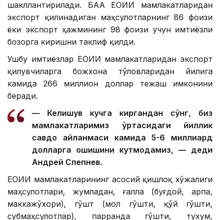
шакллантирилади. БАА ЕОИИ мамлакатларидан
экспорт қилинадиган маҳсулотларнинг 86 фоизи
ёки экспорт ҳажмининг 98 фоизи учун имтиёзли
бозорга киришни таклиф қилди.
Ушбу имтиёзлар ЕОИИ мамлакатларидан экспорт
қилувчиларга божхона тўловларидан йилига
камида 266 миллион доллар тежаш имконини
беради.
— Келишув кучга киргандан сўнг, биз
мамлакатларимиз ўртасидаги йиллик
савдо айланмаси камида 5-6 миллиард
долларга ошишини кутмоқдамиз, — деди
Андрей Слепнев.
ЕОИИ мамлакатларининг асосий қишлоқ хўжалиги
маҳсулотлари, жумладан, ғалла (буғдой, арпа,
маккажўхори), гўшт (мол гўшти, қўй гўшти,
субмаҳсулотлар), парранда гўшти, тухум,