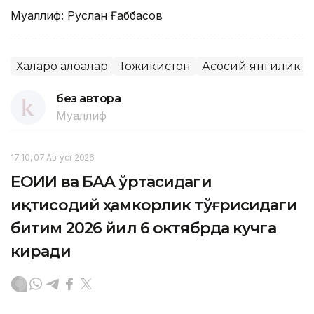
Муаллиф: Руслан Ғаббасов
Халқаро алоқалар
Тожикистон
Асосий янгилик
без автора
Муаллиф
17:10, 07 Август 2026
ЕОИИ ва БАА ўртасидаги
иқтисодий ҳамкорлик тўғрисидаги
битим 2026 йил 6 октябрда кучга
киради