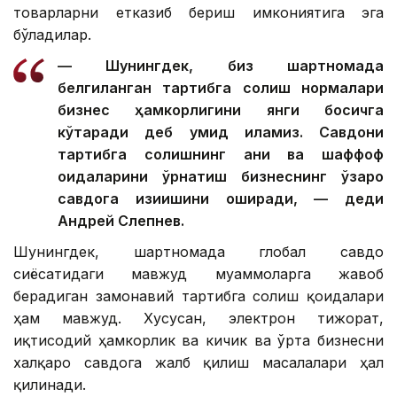
товарларни етказиб бериш имкониятига эга
бўладилар.
— Шунингдек, биз шартномада
белгиланган тартибга солиш нормалари
бизнес ҳамкорлигини янги босқичга
кўтаради деб умид қиламиз. Савдони
тартибга солишнинг аниқ ва шаффоф
қоидаларини ўрнатиш бизнеснинг ўзаро
савдога қизиқишини оширади, — деди
Андрей Слепнев.
Шунингдек, шартномада глобал савдо
сиёсатидаги мавжуд муаммоларга жавоб
берадиган замонавий тартибга солиш қоидалари
ҳам мавжуд. Хусусан, электрон тижорат,
иқтисодий ҳамкорлик ва кичик ва ўрта бизнесни
халқаро савдога жалб қилиш масалалари ҳал
қилинади.