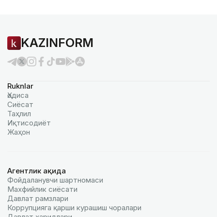
KAZINFORM
Ruknlar
Ҳодиса
Сиёсат
Таҳлил
Иқтисодиёт
Жаҳон
Агентлик ҳақида
Фойдаланувчи шартномаси
Махфийлик сиёсати
Давлат рамзлари
Коррупцияга қарши курашиш чоралари
Давлат харидлари