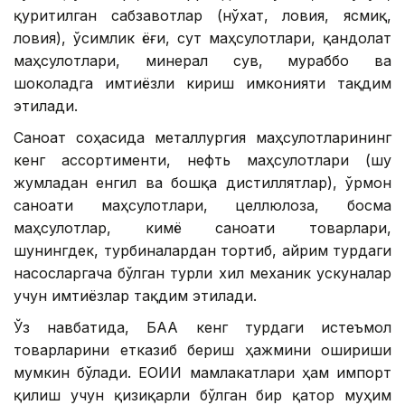
қуритилган сабзавотлар (нўхат, ловия, ясмиқ,
ловия), ўсимлик ёғи, сут маҳсулотлари, қандолат
маҳсулотлари, минерал сув, мураббо ва
шоколадга имтиёзли кириш имконияти тақдим
этилади.
Саноат соҳасида металлургия маҳсулотларининг
кенг ассортименти, нефть маҳсулотлари (шу
жумладан енгил ва бошқа дистиллятлар), ўрмон
саноати маҳсулотлари, целлюлоза, босма
маҳсулотлар, кимё саноати товарлари,
шунингдек, турбиналардан тортиб, айрим турдаги
насосларгача бўлган турли хил механик ускуналар
учун имтиёзлар тақдим этилади.
Ўз навбатида, БАА кенг турдаги истеъмол
товарларини етказиб бериш ҳажмини ошириши
мумкин бўлади. ЕОИИ мамлакатлари ҳам импорт
қилиш учун қизиқарли бўлган бир қатор муҳим