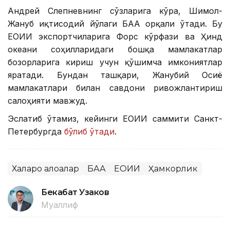
Андрей Слепневнинг сўзларига кўра, Шимол-
Жануб иқтисодий йўлаги БАА орқали ўтади. Бу
ЕОИИ экспортчиларига Форс кўрфази ва Ҳинд
океани соҳилларидаги бошқа мамлакатлар
бозорларига кириш учун қўшимча имкониятлар
яратади. Бундан ташқари, Жанубий Осиё
мамлакатлари билан савдони ривожлантириш
салоҳияти мавжуд.
Эслатиб ўтамиз, кейинги ЕОИИ саммити Санкт-
Петербургда
бўлиб ўтади
.
Халқаро алоқалар
БАА
ЕОИИ
Ҳамкорлик
Бекабат Узаков
Муаллиф