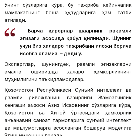
Унинг сўзларига кўра, бу тажриба кейинчалик
мамлакатнинг бошқа ҳудудларига ҳам татбиқ
этилади.
– Барча қарорлар шаҳарнинг рақамли
эгизаги асосида қабул қилинади. Шунинг
учун биз халқаро тажрибани иложи борича
ҳисобга оламиз, – деди у.
Экспертлар, шунингдек, рақамли эгизакларни
амалга оширишда халқаро ҳамкорликнинг
муҳимлигини таъкидламоқдалар.
Қозоғистон Республикаси Сунъий интеллект ва
рақамли ривожланиш вазирлиги Жамоатчилик
кенгаши аъзоси Азиз Исқақовнинг сўзларига кўра,
Қозоғистон ва Хитой ўртасидаги ҳамкорлик
анъанавий саноат тармоқларига сунъий интеллект
ва маълумотларга асосланган бошқарув моделига
ўтиш имконини беради.