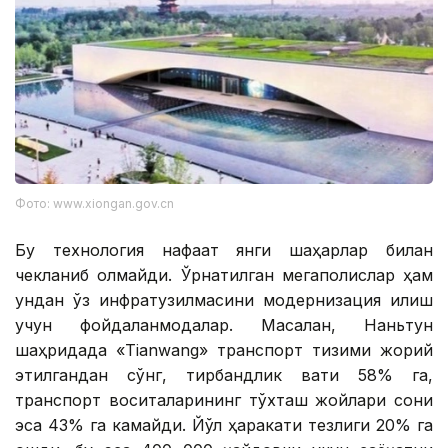
Фото: www.xiongan.gov.cn
Бу технология нафақат янги шаҳарлар билан
чекланиб қолмайди. Ўрнатилган мегаполислар ҳам
ундан ўз инфратузилмасини модернизация қилиш
учун фойдаланмоқдалар. Масалан, Наньтун
шаҳридада «Tianwang» транспорт тизими жорий
этилгандан сўнг, тирбандлик вақти 58% га,
транспорт воситаларининг тўхташ жойлари сони
эса 43% га камайди. Йўл ҳаракати тезлиги 20% га