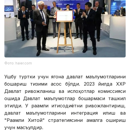
Фото: haier.com
Ушбу туртки учун ягона давлат маълумотларини
бошқариш тизими асос бўлди. 2023 йилда ХХР
Давлат ривожланиш ва ислоҳотлар комиссияси
қошида Давлат маълумотлар бошқармаси ташкил
этилди. У рақамли иқтисодиётни ривожлантириш,
давлат маълумотларини интеграция қилиш ва
"Рақамли Хитой" стратегиясини амалга ошириш
учун масъулдир.