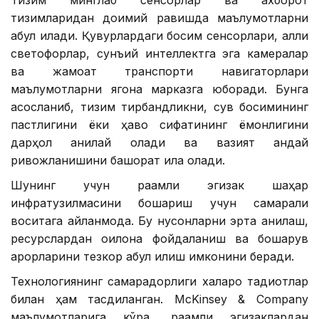
тизимларидан доимий равишда маълумотларни
қабул қилади. Қувурлардаги босим сенсорлари, ақлли
светофорлар, сунъий интеллектга эга камералар
ва жамоат транспорти навигаторлари
маълумотларни ягона марказга юборади. Бунга
асосланиб, тизим тирбандликни, сув босимининг
пастлигини ёки ҳаво сифатининг ёмонлигини
дарҳол аниқлай олади ва вазият қандай
ривожланишини башорат қила олади.
Шунинг учун рақамли эгизак шаҳар
инфратузилмасини бошқариш учун самарали
воситага айланмоқда. Бу нуқсонларни эрта аниқлаш,
ресурслардан оқилона фойдаланиш ва бошқарув
қарорларини тезкор қабул қилиш имконини беради.
Технологиянинг самарадорлиги халқаро тадқиқотлар
билан ҳам тасдиқланган. McKinsey & Company
маълумотларига кўра, рақамли эгизаклардан