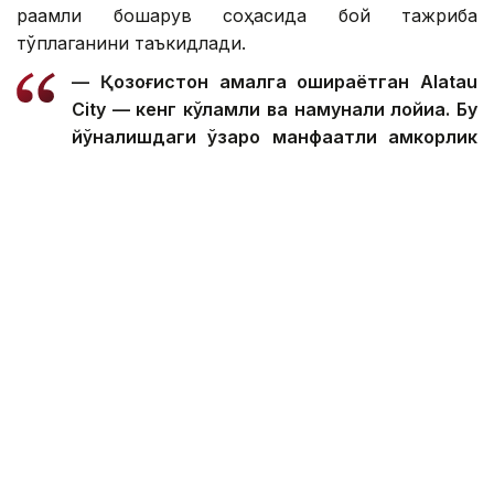
рақамли бошқарув соҳасида бой тажриба
тўплаганини таъкидлади.
— Қозоғистон амалга ошираётган Alatau
City — кенг кўламли ва намунали лойиҳа. Бу
йўналишдаги ўзаро манфаатли ҳамкорлик
бизга Қозоғистоннинг рақамли
трансформациясини тезлаштириш
имконини беради, — деди Ли Вэй.
Шу билан бирга, у Хитой тажрибасини ҳозиргидек
нусхалаш нотўғри эканлигини айтди. Экспертнинг
фикрича, технологиялар Қозоғистон қонунчилиги,
инфратузилмаси ва миллий ривожланиш
устуворликларига мослаштирилиши керак.
Хитой тажрибаси шуни кўрсатдики, рақамли
эгизаклар экспериментал технологиядан
замонавий шаҳарларни бошқаришнинг ҳақиқий
воситасига айланди. Қозоғистон учун Alatau City