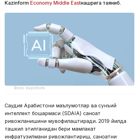
Kazinform
Economy Middle East
нашрига таяниб.
Фото: Kazinform
Саудия Арабистони маълумотлар ва сунъий
интеллект бошқармаси (SDAIA) саноат
ривожланишини мувофиқлаштиради. 2019 йилда
ташкил этилганидан бери мамлакат
инфратузилмани ривожлантириш, саноатни