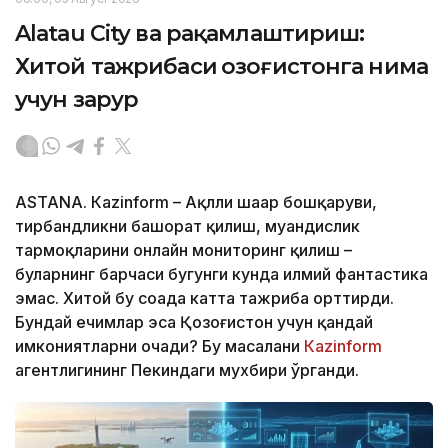
Alatau City ва рақамлаштириш:
Хитой тажрибаси Қозоғистонга нима
учун зарур
ASTANА. Кazinform – Ақлли шаҳар бошқаруви,
тирбандликни башорат қилиш, муҳандислик
тармоқларини онлайн мониторинг қилиш –
буларнинг барчаси бугунги кунда илмий фантастика
эмас. Хитой бу соҳада катта тажриба орттирди.
Бундай ечимлар эса Қозоғистон учун қандай
имкониятларни очади? Бу масалани
Кazinform
агентлигининг Пекиндаги мухбири ўрганди.