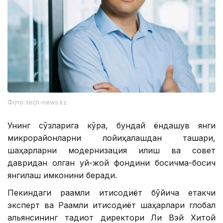
Фото: tech-news.kz
Унинг сўзларига кўра, бундай ёндашув янги
микрорайонларни лойиҳалашдан ташқари,
шаҳарларни модернизация қилиш ва совет
давридан қолган уй-жой фондини босқичма-босқич
янгилаш имконини беради.
Пекиндаги рақамли иқтисодиёт бўйича етакчи
эксперт ва Рақамли иқтисодиёт шаҳарлари глобал
альянсининг тадқиқот директори Ли Вэй Хитой