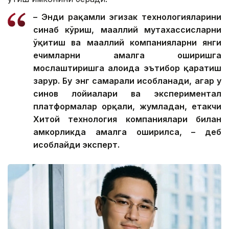
– Энди рақамли эгизак технологияларини
синаб кўриш, маҳаллий мутахассисларни
ўқитиш ва маҳаллий компанияларни янги
ечимларни амалга оширишга
мослаштиришга алоҳида эътибор қаратиш
зарур. Бу энг самарали ҳисобланади, агар у
синов лойиҳалари ва экспериментал
платформалар орқали, жумладан, етакчи
Хитой технология компаниялари билан
ҳамкорликда амалга оширилса, – деб
ҳисоблайди эксперт.