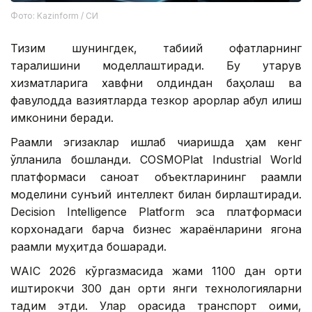
Фото: Kazinform / СИ
Тизим шунингдек, табиий офатларнинг
тарқалишини моделлаштиради. Бу қутқарув
хизматларига хавфни олдиндан баҳолаш ва
фавқулодда вазиятларда тезкор қарорлар қабул қилиш
имконини беради.
Рақамли эгизаклар ишлаб чиқаришда ҳам кенг
қўлланила бошланди. COSMOPlat Industrial World
платформаси саноат объектларининг рақамли
моделини сунъий интеллект билан бирлаштиради.
Decision Intelligence Platform эса платформаси
корхонадаги барча бизнес жараёнларини ягона
рақамли муҳитда бошқаради.
WAIC 2026 кўргазмасида жами 1100 дан ортиқ
иштирокчи 300 дан ортиқ янги технологияларни
тақдим этди. Улар орасида транспорт оқими,