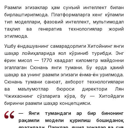
Рақамли эгизаклар ҳам сунъий интеллект билан
бирлаштирилмоқда. Платформаларга кенг кўламли
тил моделлари, фазовий интеллект, мультимодал
таҳлил ва генератив технологиялар жорий
этилмоқда.
Ушбу ёндашувнинг самарадорлиги Хитойнинг янги
шаҳар лойиҳаларида яққол кўриниб турибди. Энг
ёрқин мисол — 1770 квадрат километр майдонни
эгаллаган Сюнань янги тумани. Бу ерда ҳақиқий
шаҳар ва унинг рақамли эгизаги ёнма-ён қурилмоқда.
Сюнань тумани саноат, ахборот технологиялари
ва маълумотлар бюроси директори Лян
Чжихаонинг сўзларига кўра, бу — Хитойдаги
биринчи рақамли шаҳар концепцияси.
— Янги тумандаги ҳар бир бинонинг
рақамли модели қурилиш бошиданоқ
яратилади. Парклар, яшил зоналар ва сув