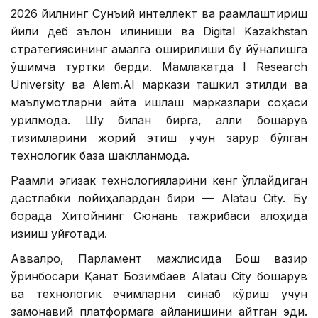
2026 йилнинг Сунъий интеллект ва рақамлаштириш
йили деб эълон қилиниши ва Digital Kazakhstan
стратегиясининг амалга оширилиши бу йўналишга
қўшимча туртки берди. Мамлакатда I Research
University ва Alem.AI маркази ташкил этилди ва
маълумотларни қайта ишлаш марказлари соҳаси
қурилмоқда. Шу билан бирга, ақлли бошқарув
тизимларини жорий этиш учун зарур бўлган
технологик база шаклланмоқда.
Рақамли эгизак технологияларини кенг қўллайдиган
дастлабки лойиҳалардан бири — Alatau City. Бу
борада Хитойнинг Сюнань тажрибаси алоҳида
қизиқиш уйғотади.
Аввалроқ, Парламент мажлисида Бош вазир
ўринбосари Қанат Бозимбаев Alatau City бошқарув
ва технологик ечимларни синаб кўриш учун
замонавий платформага айланишини айтган эди.