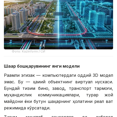
Фото: Kazinform / СИ
Шаҳар бошқарувининг янги модели
Рақамли эгизак — компьютердаги оддий 3D модел
эмас. Бу — ҳақиқий объектнинг виртуал нусхаси.
Бундай тизим бино, завод, транспорт тармоғи,
муҳандислик коммуникациялари, турар жой
майдони ёки бутун шаҳарнинг ҳолатини реал вақт
режимида кўрсатади.
Тизим минглаб сенсорлар ва ахборот