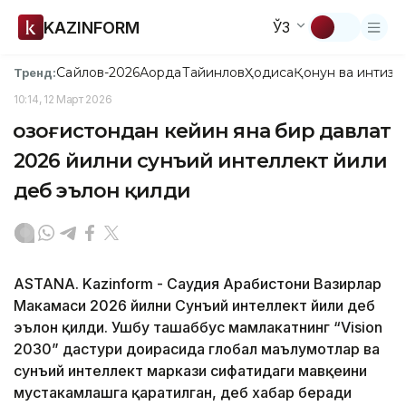
KAZINFORM
ЎЗ
Сайлов-2026
Ақорда
Тайинлов
Ҳодиса
Қонун ва интизо
Тренд:
10:14, 12 Март 2026
Қозоғистондан кейин яна бир давлат
2026 йилни сунъий интеллект йили
деб эълон қилди
ASTANA. Kazinform - Саудия Арабистони Вазирлар
Маҳкамаси 2026 йилни Сунъий интеллект йили деб
эълон қилди. Ушбу ташаббус мамлакатнинг “Vision
2030” дастури доирасида глобал маълумотлар ва
сунъий интеллект маркази сифатидаги мавқеини
мустаҳкамлашга қаратилган, деб хабар беради