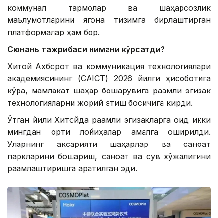
коммунал тармоқлар ва шаҳарсозлик
маълумотларини ягона тизимга бирлаштирган
платформалар ҳам бор.
Сюнань тажрибаси нимани кўрсатди?
Хитой Ахборот ва коммуникация технологиялари
академиясининг (CAICT) 2026 йилги ҳисоботига
кўра, мамлакат шаҳар бошқарувига рақамли эгизак
технологияларни жорий этиш босқичига кирди.
Ўтган йили Хитойда рақамли эгизакларга оид икки
мингдан ортиқ лойиҳалар амалга оширилди.
Уларнинг аксарияти шаҳарлар ва саноат
паркларини бошқариш, саноат ва сув хўжалигини
рақамлаштиришга қаратилган эди.