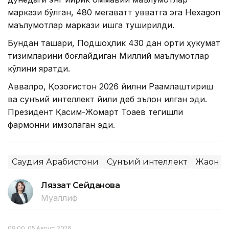
маркази бўлган, 480 мегаватт қувватга эга Hexagon
маълумотлар маркази ишга туширилди.
Бундан ташқари, Подшоҳлик 430 дан ортиқ ҳукумат
тизимларини боғлайдиган Миллий маълумотлар
кўлини яратди.
Аввалроқ, Қозоғистон 2026 йилни Рақамлаштириш
ва сунъий интеллект йили деб эълон қилган эди.
Президент Қасим-Жомарт Тоқаев тегишли
фармонни имзолаган эди.
Саудия Арабистони
Сунъий интеллект
Жаҳон 
Ляззат Сейданова
Муаллиф
08:00, 05 Август 2026