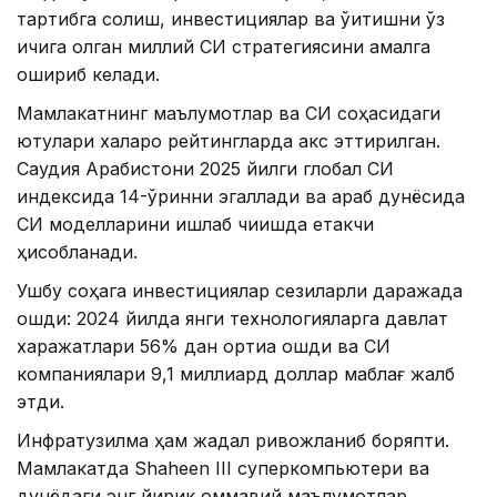
тартибга солиш, инвестициялар ва ўқитишни ўз
ичига олган миллий СИ стратегиясини амалга
ошириб келади.
Мамлакатнинг маълумотлар ва СИ соҳасидаги
ютуқлари халқаро рейтингларда акс эттирилган.
Саудия Арабистони 2025 йилги глобал СИ
индексида 14-ўринни эгаллади ва араб дунёсида
СИ моделларини ишлаб чиқишда етакчи
ҳисобланади.
Ушбу соҳага инвестициялар сезиларли даражада
ошди: 2024 йилда янги технологияларга давлат
харажатлари 56% дан ортиққа ошди ва СИ
компаниялари 9,1 миллиард доллар маблағ жалб
этди.
Инфратузилма ҳам жадал ривожланиб боряпти.
Мамлакатда Shaheen III суперкомпьютери ва
дунёдаги энг йирик оммавий маълумотлар