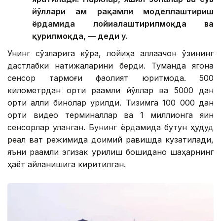
йўллари ҳам рақамли моделлаштириш
ёрдамида лойиҳалаштирилмоқда ва
қурилмоқда, — деди у.
Унинг сўзларига кўра, лойиҳа аллақачон ўзининг
дастлабки натижаларини берди. Туманда ягона
сенсор тармоғи фаолият юритмоқда. 500
километрдан ортиқ рақамли йўллар ва 5000 дан
ортиқ ақлли бинолар қурилди. Тизимга 100 000 дан
ортиқ видео терминаллар ва 1 миллионга яқин
сенсорлар уланган. Бунинг ёрдамида бутун ҳудуд
реал вақт режимида доимий равишда кузатилади,
яъни рақамли эгизак қурилиш бошиданоқ шаҳарнинг
ҳаёт айланишига киритилган.