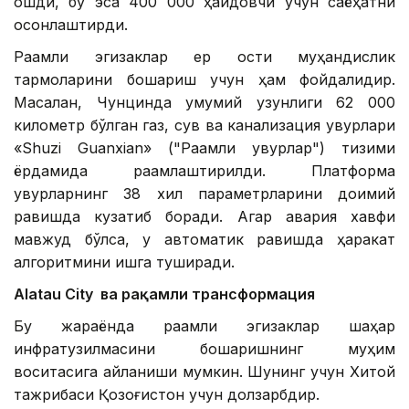
ошди, бу эса 400 000 ҳайдовчи учун саёҳатни
осонлаштирди.
Рақамли эгизаклар ер ости муҳандислик
тармоқларини бошқариш учун ҳам фойдалидир.
Масалан, Чунцинда умумий узунлиги 62 000
километр бўлган газ, сув ва канализация қувурлари
«Shuzi Guanxian» ("Рақамли қувурлар") тизими
ёрдамида рақамлаштирилди. Платформа
қувурларнинг 38 хил параметрларини доимий
равишда кузатиб боради. Агар авария хавфи
мавжуд бўлса, у автоматик равишда ҳаракат
алгоритмини ишга туширади.
Alatau City ва рақамли трансформация
Бу жараёнда рақамли эгизаклар шаҳар
инфратузилмасини бошқаришнинг муҳим
воситасига айланиши мумкин. Шунинг учун Хитой
тажрибаси Қозоғистон учун долзарбдир.