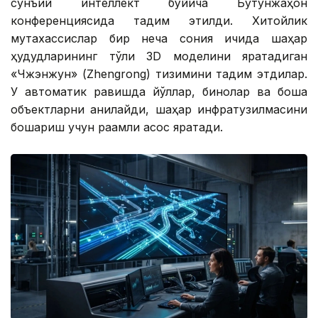
сунъий интеллект бўйича Бутунжаҳон
конференциясида тақдим этилди. Хитойлик
мутахассислар бир неча сония ичида шаҳар
ҳудудларининг тўлиқ 3D моделини яратадиган
«Чжэнжун» (Zhengrong) тизимини тақдим этдилар.
У автоматик равишда йўллар, бинолар ва бошқа
объектларни аниқлайди, шаҳар инфратузилмасини
бошқариш учун рақамли асос яратади.