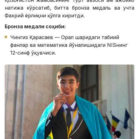
натижа кўрсатиб, битта бронза медаль ва учта
Фахрий ёрлиқни қўлга киритди.
Бронза медали соҳиби:
Чингиз Қарасаев — Орал шаҳридаги табиий
фанлар ва математика йўналишидаги NISнинг
12-синф ўқувчиси.