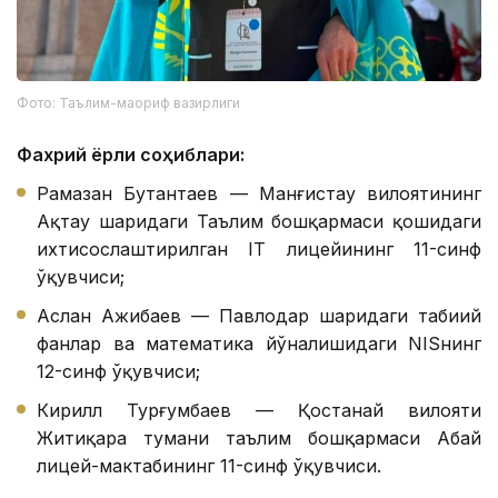
Фото: Таълим-маориф вазирлиги
Фахрий ёрлиқ соҳиблари:
Рамазан Бутантаев — Манғистау вилоятининг
Ақтау шаҳридаги Таълим бошқармаси қошидаги
ихтисослаштирилган IТ лицейининг 11-синф
ўқувчиси;
Аслан Ажибаев — Павлодар шаҳридаги табиий
фанлар ва математика йўналишидаги NISнинг
12-синф ўқувчиси;
Кирилл Турғумбаев — Қостанай вилояти
Житиқара тумани таълим бошқармаси Абай
лицей-мактабининг 11-синф ўқувчиси.