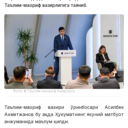
Таълим-маориф вазирлигига таяниб.
Фото: ҚР Таълим-маориф вазирлиги
Таълим-маориф вазири ўринбосари Асилбек
Ахметжанов бу ҳақда Ҳукуматнинг якуний матбуот
анжуманида маълум қилди.