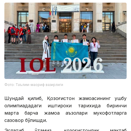
Фото: Таълим-маориф вазирлиги
Шундай қилиб, Қозоғистон жамоасининг ушбу
олимпиададаги иштироки тарихида биринчи
марта барча жамоа аъзолари мукофотларга
сазовор бўлишди.
Эслатиб ўтамиз, қозоғистонлик мактаб