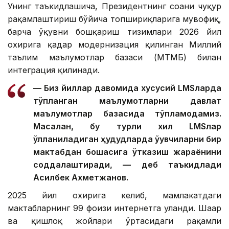
Унинг таъкидлашича, Президентнинг соҳани чуқур
рақамлаштириш бўйича топшириқларига мувофиқ,
барча ўқувни бошқариш тизимлари 2026 йил
охирига қадар модернизация қилинган Миллий
таълим маълумотлар базаси (МТМБ) билан
интеграция қилинади.
— Биз йиллар давомида хусусий LMSларда
тўпланган маълумотларни давлат
маълумотлар базасида тўпламоқдамиз.
Масалан, бу турли хил LMSлар
қўлланиладиган ҳудудларда ўқувчиларни бир
мактабдан бошқасига ўтказиш жараёнини
соддалаштиради, — деб таъкидлади
Асилбек Ахметжанов.
2025 йил охирига келиб, мамлакатдаги
мактабларнинг 99 фоизи интернетга уланди. Шаҳар
ва қишлоқ жойлари ўртасидаги рақамли