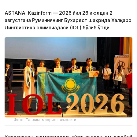
ASTANА. Кazinform — 2026 йил 26 июлдан 2
августгача Руминиянинг Бухарест шаҳрида Халқаро
Лингвистика олимпиадаси (IOL) бўлиб ўтди.
Фото: Таълим-маориф вазирлиги
Қозоғистон жамоасининг тўрт аъзоси ҳам ажойиб