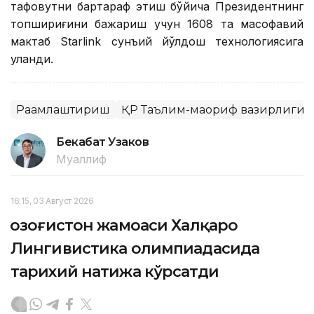
тафовутни бартараф этиш бўйича Президентнинг
топшириғини бажариш учун 1608 та масофавий
мактаб Starlink сунъий йўлдош технологиясига
уланди.
Рақамлаштириш
ҚР Таълим-маориф вазирлиги
Бекабат Узаков
Муаллиф
16:15, 03 Август 2026
Қозоғистон жамоаси Халқаро
Лингивистика олимпиадасида
тарихий натижа кўрсатди