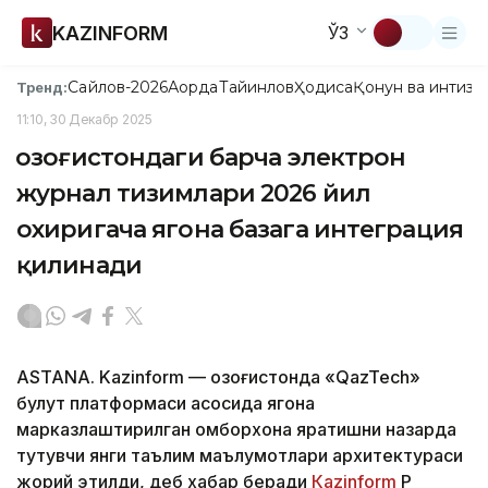
KAZINFORM
ЎЗ
Сайлов-2026
Ақорда
Тайинлов
Ҳодиса
Қонун ва интизо
Тренд:
11:10, 30 Декабр 2025
Қозоғистондаги барча электрон
журнал тизимлари 2026 йил
охиригача ягона базага интеграция
қилинади
ASTANA. Kazinform — Қозоғистонда «QazTech»
булут платформаси асосида ягона
марказлаштирилган омборхона яратишни назарда
тутувчи янги таълим маълумотлари архитектураси
жорий этилди, деб хабар беради
Каzinform
ҚР