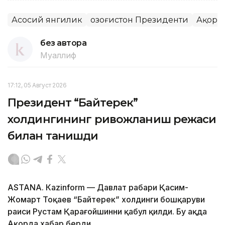
Асосий янгилик
Қозоғистон Президенти
Ақорд
без автора
Муаллиф
17:12, 05 Август 2026
Президент “Байтерек”
холдингининг ривожланиш режаси
билан танишди
ASTANА. Каzinform — Давлат раҳбари Қасим-
Жомарт Тоқаев “Байтерек” холдинги бошқаруви
раиси Рустам Қарағойшинни қабул қилди. Бу ҳақда
Ақорда хабар берди.