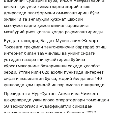
Вазирнинг сўзларига кўра, инсон манфаатларига
хизмат қилувчи хизматларни жорий этиш
доирасида платформани оммалаштириш йўли
билан 18 та энг муҳим ҳужжат шахсий
маълумотларни ҳимоя қилиш чораларига
мажбурий риоя қилган ҳолда рақамлаштирилди.
Бундан ташқари, Бағдат Мусин Қасим-Жомарт
Тоқаевга «рақамли тенгсизлик»ни бартараф этиш,
интернет билан таъминлаш ва унинг сифати
устидан назоратни кучайтириш бўйича
кўрсатмаларнинг бажарилиши ҳақида ҳисобот
берди. Ўтган йили 628 аҳоли пунктида интернет
сифати яхшиланган бўлса, жорий йилда яна 140
қишлоқда ҳам шундай ишлар амалга оширилади.
Президентга Нур-Султан, Алмати ва Чимкент
шаҳарларида уяли алоқа операторлари томонидан
5G технологияси муваффақиятли синовдан
ўтказилгани ҳақида маълумот берилди. 2022