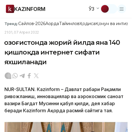
KAZINFORM
ЎЗ
Сайлов-2026
Ақорда
Тайинлов
Ҳодиса
Қонун ва интизо
Тренд:
21:01, 07 Апрел 2022
Қозоғистонда жорий йилда яна 140
қишлоқда интернет сифати
яхшиланади
NUR-SULTAN. Кazinform – Давлат раҳбари Рақамли
ривожланиш, инновациялар ва аэрокосмик саноат
вазири Бағдат Мусинни қабул қилди, дея хабар
беради Кazinform Ақорда расмий сайтига тая.