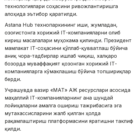
технологиялари соҳасини ривожлантиришга
алоҳида эътибор қаратилди.
Аstana Hub технопаркининг иши, жумладан,
Қозоғистонга хорижий IТ-компанияларни олиб
кириш масалалари муҳокама қилинди. Президент
мамлакат IТ-соҳасини қўллаб-қувватлаш бўйича
аниқ чора-тадбирлар ишлаб чиқиш, халқаро
бозорда муваффақият қозонган хорижий IТ-
компанияларга кўмаклашиш бўйича топшириқлар
берди.
Учрашувда вазир «МАТ» АЖ ресурслари асосида
маҳаллий IТ-компанияларнинг ана шундай
лойиҳаларни амалга ошириш тажрибасига эга
мутахассисларини жалб қилган ҳолда
рақамлаштириш платформасини яратишни таклиф
қилди.