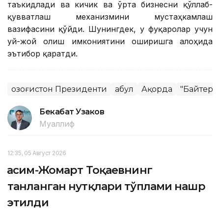
таъкидлади ва кичик ва ўрта бизнесни қўллаб-
қувватлаш механизмини мустаҳкамлаш
вазифасини қўйди. Шунингдек, у фуқаролар учун
уй-жой олиш имкониятини оширишга алоҳида
эътибор қаратди.
Қозоғистон Президенти
Қабул
Ақорда
"Байтере
Бекабат Узаков
Муаллиф
12:35, 05 Август 2026
Қасим-Жомарт Тоқаевнинг
танланган нутқлари тўплами нашр
этилди