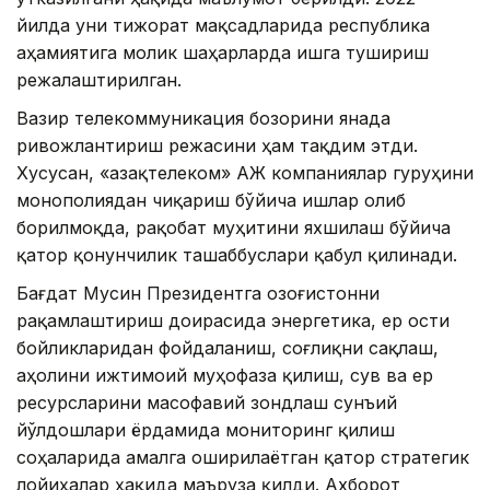
йилда уни тижорат мақсадларида республика
аҳамиятига молик шаҳарларда ишга тушириш
режалаштирилган.
Вазир телекоммуникация бозорини янада
ривожлантириш режасини ҳам тақдим этди.
Хусусан, «Қазақтелеком» АЖ компаниялар гуруҳини
монополиядан чиқариш бўйича ишлар олиб
борилмоқда, рақобат муҳитини яхшилаш бўйича
қатор қонунчилик ташаббуслари қабул қилинади.
Бағдат Мусин Президентга Қозоғистонни
рақамлаштириш доирасида энергетика, ер ости
бойликларидан фойдаланиш, соғлиқни сақлаш,
аҳолини ижтимоий муҳофаза қилиш, сув ва ер
ресурсларини масофавий зондлаш сунъий
йўлдошлари ёрдамида мониторинг қилиш
соҳаларида амалга оширилаётган қатор стратегик
лойиҳалар ҳақида маъруза қилди. Ахборот