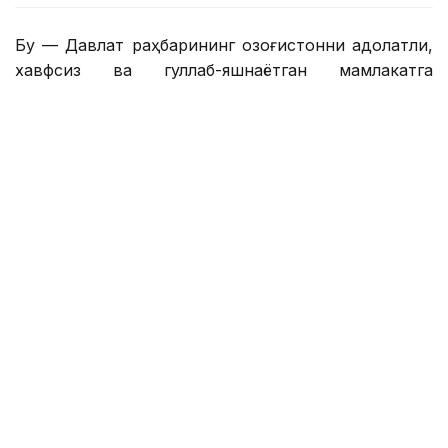
Бу — Давлат раҳбарининг Қозоғистонни адолатли,
хавфсиз ва гуллаб-яшнаётган мамлакатга
айлантириш бўйича буюк идеалининг сўз билан
йўғрилган хулосаси.
– Азиз дўстлар! Сўзларнинг қадрини
тушунадиган ақлли, очиқ фикрли
жамоатчилик учун бизда янгиликлар бор.
Қозоғистон Республикаси Президенти
Қасим-Жомарт Кемелули Тоқаевнинг
«Әділетті қоғамға – шыншыл сөз» деб
номланган танланган нутқлари тўплами
нашр этилди. Биргаликда, бу Давлат
раҳбарининг Қозоғистонни адолатли,
хавфсиз ва гуллаб-яшнаётган мамлакатга
айлантириш бўйича буюк идеалининг
оғзаки хулосаси. Яъни, сўнгги ўттиз йил