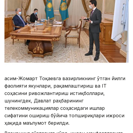
Қасим-Жомарт Тоқаевга вазирликнинг ўтган йилги
фаолияти якунлари, рақамлаштириш ва IТ
соҳасини ривожлантириш истиқболлари,
шунингдек, Давлат раҳбарининг
телекоммуникациялар соҳасидаги ишлар
сифатини ошириш бўйича топшириқлари ижроси
ҳақида маълумот берилди.