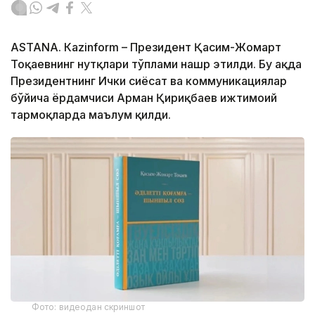
ASTANА. Кazinform – Президент Қасим-Жомарт
Тоқаевнинг нутқлари тўплами нашр этилди. Бу ҳақда
Президентнинг Ички сиёсат ва коммуникациялар
бўйича ёрдамчиси Арман Қириқбаев ижтимоий
тармоқларда маълум қилди.
Фото: видеодан скриншот