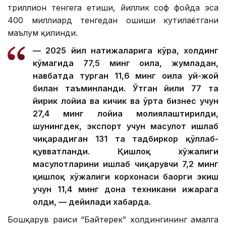
триллион тенгега етиши, йиллик соф фойда эса
400 миллиард тенгедан ошиши кутилаётгани
маълум қилинди.
— 2025 йил натижаларига кўра, холдинг
кўмагида 77,5 минг оила, жумладан,
навбатда турган 11,6 минг оила уй-жой
билан таъминланди. Ўтган йили 77 та
йирик лойиҳа ва кичик ва ўрта бизнес учун
27,4 минг лойиҳа молиялаштирилди,
шунингдек, экспорт учун маҳсулот ишлаб
чиқарадиган 131 та тадбиркор қўллаб-
қувватланди. Қишлоқ хўжалиги
маҳсулотларини ишлаб чиқарувчи 7,2 минг
қишлоқ хўжалиги корхонаси баҳорги экиш
учун 11,4 минг дона техникани ижарага
олди, — дейилади хабарда.
Бошқарув раиси “Байтерек” холдингининг амалга