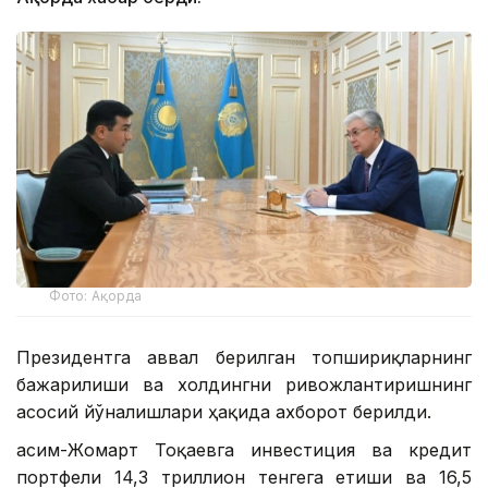
Фото: Ақорда
Президентга аввал берилган топшириқларнинг
бажарилиши ва холдингни ривожлантиришнинг
асосий йўналишлари ҳақида ахборот берилди.
Қасим-Жомарт Тоқаевга инвестиция ва кредит
портфели 14,3 триллион тенгега етиши ва 16,5