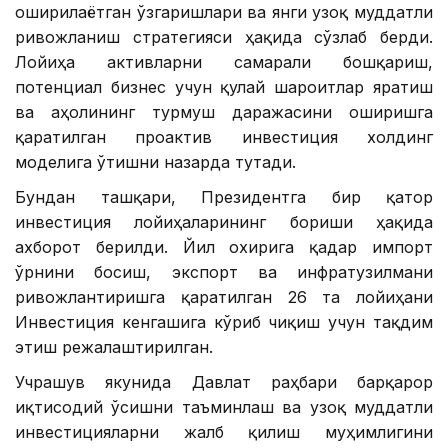
оширилаётган ўзгаришлари ва янги узоқ муддатли
ривожланиш стратегияси ҳақида сўзлаб берди.
Лойиҳа активларни самарали бошқариш,
потенциал бизнес учун қулай шароитлар яратиш
ва аҳолининг турмуш даражасини оширишга
қаратилган проактив инвестиция холдинг
моделига ўтишни назарда тутади.
Бундан ташқари, Президентга бир қатор
инвестиция лойиҳаларининг бориши ҳақида
ахборот берилди. Йил охирига қадар импорт
ўрнини босиш, экспорт ва инфратузилмани
ривожлантиришга қаратилган 26 та лойиҳани
Инвестиция кенгашига кўриб чиқиш учун тақдим
этиш режалаштирилган.
Учрашув якунида Давлат раҳбари барқарор
иқтисодий ўсишни таъминлаш ва узоқ муддатли
инвестицияларни жалб қилиш муҳимлигини