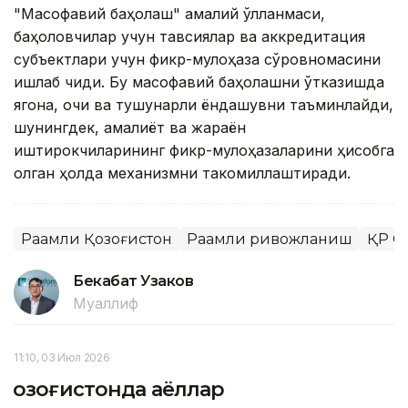
"Масофавий баҳолаш" амалий қўлланмаси,
баҳоловчилар учун тавсиялар ва аккредитация
субъектлари учун фикр-мулоҳаза сўровномасини
ишлаб чиқди. Бу масофавий баҳолашни ўтказишда
ягона, очиқ ва тушунарли ёндашувни таъминлайди,
шунингдек, амалиёт ва жараён
иштирокчиларининг фикр-мулоҳазаларини ҳисобга
олган ҳолда механизмни такомиллаштиради.
Рақамли Қозоғистон
Рақамли ривожланиш
ҚР С
Бекабат Узаков
Муаллиф
11:10, 03 Июл 2026
Қозоғистонда аёллар