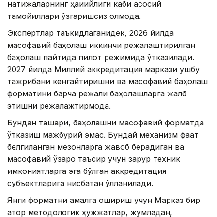
натижаларнинг ҳақиқийлиги каби асосий
тамойиллари ўзгаришсиз қолмоқда.
Экспертлар таъкидлаганидек, 2026 йилда
масофавий баҳолаш иккинчи режалаштирилган
баҳолаш пайтида пилот режимида ўтказилади.
2027 йилда Миллий аккредитация маркази ушбу
тажрибани кенгайтиришни ва масофавий баҳолаш
форматини барча режали баҳолашларга жалб
этишни режалажтирмоқда.
Бундан ташқари, баҳолашни масофавий форматда
ўтказиш мажбурий эмас. Бундай механизм фақат
белгиланган мезонларга жавоб берадиган ва
масофавий ўзаро таъсир учун зарур техник
имкониятларга эга бўлган аккредитация
субъектларига нисбатан қўлланилади.
Янги форматни амалга ошириш учун Марказ бир
қатор методологик ҳужжатлар, жумладан,