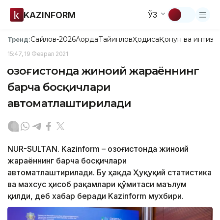
KAZINFORM
ЎЗ
Сайлов-2026
Ақорда
Тайинлов
Ҳодиса
Қонун ва интизо
Тренд:
15:47, 19 Феврал 2021
Қозоғистонда жиноий жараённинг
барча босқичлари
автоматлаштирилади
NUR-SULTAN. Kazinform – Қозоғистонда жиноий
жараённинг барча босқичлари
автоматлаштирилади. Бу ҳақда Ҳуқуқий статистика
ва махсус ҳисоб рақамлари қўмитаси маълум
қилди, деб хабар беради Kazinform мухбири.