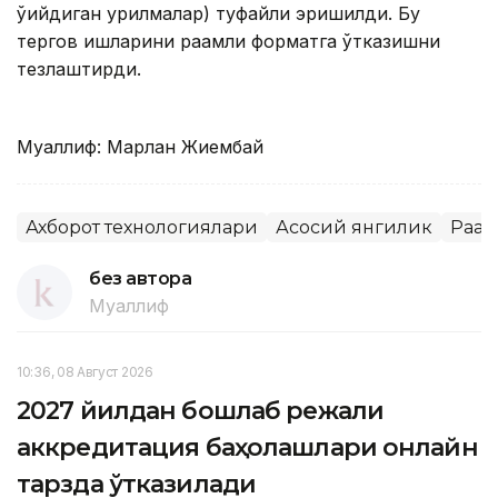
ўқийдиган қурилмалар) туфайли эришилди. Бу
тергов ишларини рақамли форматга ўтказишни
тезлаштирди.
Муаллиф: Марлан Жиембай
Ахборот технологиялари
Асосий янгилик
Рақа
без автора
Муаллиф
10:36, 08 Август 2026
2027 йилдан бошлаб режали
аккредитация баҳолашлари онлайн
тарзда ўтказилади