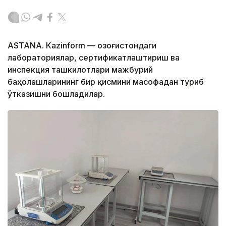
ASTANА. Кazinform — Қозоғистондаги
лабораториялар, сертификатлаштириш ва
инспекция ташкилотлари мажбурий
баҳолашларининг бир қисмини масофадан туриб
ўтказишни бошладилар.