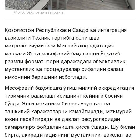
Фото: Экология вазирлиги
Қозоғистон Республикаси Савдо ва интеграция
вазирлиги Техник тартибга соли шва
метрологияқўмитаси Миллий аккредитация
маркази 32 та масофавий баҳолашни ўтказиб,
рақамли формат юқори даражадаги объективлик,
мустақиллик ва процедуралар сифатини сақлаш
имконини беришини исботлади.
Масофавий баҳолашга ўтиш миллий аккредитация
тизимини рақамлаштиришнинг кейинги босқичи
бўлди. Янги механизм бизнес учун вақт ва
ташкилий харажатларни камайтиради, маъмурий
юкни пасайтиради ва давлат ресурсларидан
самаралироқ фойдаланишга ҳисса қўшади. Шу билан
бирга, аккредитациянинг мустақиллик, ваколат ва