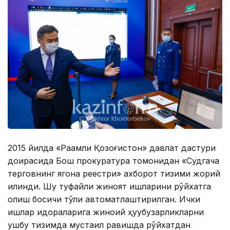
2015 йилда «Рақамли Қозоғистон» давлат дастури
доирасида Бош прокуратура томонидан «Судгача
терговнинг ягона реестри» ахборот тизими жорий
қилинди. Шу туфайли жиноят ишларини рўйхатга
олиш босқичи тўлиқ автоматлаштирилган. Ички
ишлар идораларига жиноий ҳуқуқбузарликларни
ушбу тизимда мустақил равишда рўйхатдан