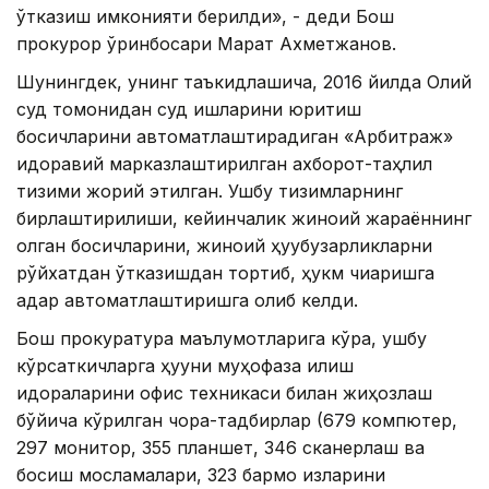
ўтказиш имконияти берилди», - деди Бош
прокурор ўринбосари Марат Ахметжанов.
Шунингдек, унинг таъкидлашича, 2016 йилда Олий
суд томонидан суд ишларини юритиш
босқичларини автоматлаштирадиган «Арбитраж»
идоравий марказлаштирилган ахборот-таҳлил
тизими жорий этилган. Ушбу тизимларнинг
бирлаштирилиши, кейинчалик жиноий жараённинг
қолган босқичларини, жиноий ҳуқуқбузарликларни
рўйхатдан ўтказишдан тортиб, ҳукм чиқаришга
қадар автоматлаштиришга олиб келди.
Бош прокуратура маълумотларига кўра, ушбу
кўрсаткичларга ҳуқуқни муҳофаза қилиш
идораларини офис техникаси билан жиҳозлаш
бўйича кўрилган чора-тадбирлар (679 компютер,
297 монитор, 355 планшет, 346 сканерлаш ва
босиш мосламалари, 323 бармоқ изларини