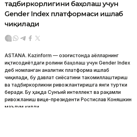
тадбиркорлигини баҳолаш учун
Gender Index платформаси ишлаб
чиқилади
ASTANА. Кazinform — Қозоғистонда аёлларнинг
иқтисодиётдаги ролини баҳолаш учун Gender Index
деб номланган аналитик платформа ишлаб
чиқилади, бу давлат сиёсатини такомиллаштириш
ва тадбиркорликни ривожлантиришга янги туртки
беради. Бу ҳақда Сунъий интеллект ва рақамли
ривожланиш вице-президенти Ростислав Коняшкин
маълум қилди.