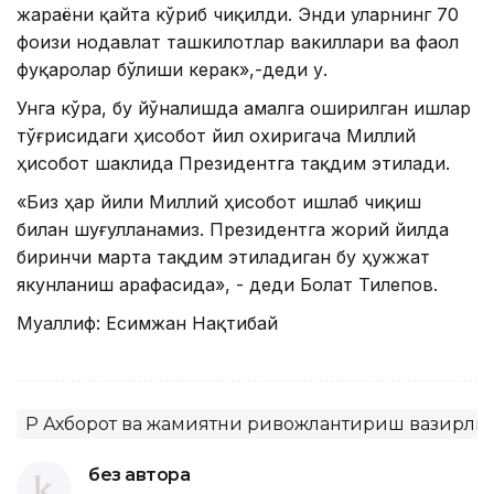
жараёни қайта кўриб чиқилди. Энди уларнинг 70
фоизи нодавлат ташкилотлар вакиллари ва фаол
фуқаролар бўлиши керак»,-деди у.
Унга кўра, бу йўналишда амалга оширилган ишлар
тўғрисидаги ҳисобот йил охиригача Миллий
ҳисобот шаклида Президентга тақдим этилади.
«Биз ҳар йили Миллий ҳисобот ишлаб чиқиш
билан шуғулланамиз. Президентга жорий йилда
биринчи марта тақдим этиладиган бу ҳужжат
якунланиш арафасида», - деди Болат Тилепов.
Муаллиф: Есимжан Нақтибай
ҚР Ахборот ва жамиятни ривожлантириш вазирли
без автора