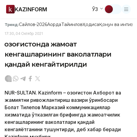
KAZINFORM
ЎЗ
Сайлов-2026
Ақорда
Тайинлов
Ҳодиса
Қонун ва интизо
Тренд:
17:30, 04 Октябр 2021
Қозоғистонда жамоат
кенгашларининг ваколатлари
қандай кенгайтирилди
NUR-SULTAN. Kazinform – Қозоғистон Aхборот ва
жамиятни ривожлантириш вазири ўринбосари
Болат Тилепов Марказий коммуникациялар
хизматида ўтказилган брифингда жамоатчилик
кенгашларининг ваколатлари қандай
кенгаяётганини тушунтирди, деб хабар беради
Kazinform мухбири.