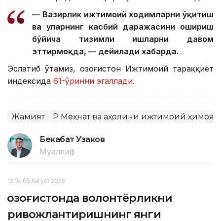
— Вазирлик ижтимоий ходимларни ўқитиш
ва уларнинг касбий даражасини ошириш
бўйича тизимли ишларни давом
эттирмоқда, — дейилади хабарда.
Эслатиб ўтамиз, Қозоғистон Ижтимоий тараққиёт
индексида
61-ўринни эгаллади
.
Жамият
ҚР Меҳнат ва аҳолини ижтимоий ҳимоя
Бекабат Узаков
Муаллиф
12:15, 05 Август 2026
Қозоғистонда волонтёрликни
ривожлантиришнинг янги