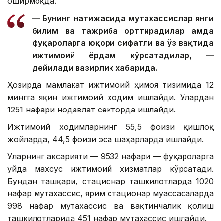
оширмоқда.
— Бунинг натижасида мутахассислар янги
билим ва тажриба орттирадилар ҳамда
фуқароларга юқори сифатли ва ўз вақтида
ижтимоий ёрдам кўрсатадилар, —
дейилади вазирлик хабарида.
Ҳозирда мамлакат ижтимоий ҳимоя тизимида 12
мингга яқин ижтимоий ходим ишлайди. Улардан
1251 нафари нодавлат секторда ишлайди.
Ижтимоий ходимларнинг 55,5 фоизи қишлоқ
жойларда, 44,5 фоизи эса шаҳарларда ишлайди.
Уларнинг аксарияти — 9532 нафари — фуқароларга
уйда махсус ижтимоий хизматлар кўрсатади.
Бундан ташқари, стационар ташкилотларда 1020
нафар мутахассис, ярим стационар муассасаларда
998 нафар мутахассис ва вақтинчалик қолиш
ташкилотларида 451 нафар мутахассис ишлайди.