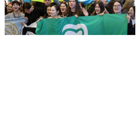
Фото: Алмати ҳокимлиги
Унинг сўзларига кўра, концепцияга киритилган
муҳим йўналишлардан бири — секторал
волонтёрликни ривожлантириш.
– Волонтёрлик 14 та йўналишда амалга
оширилади. Ҳозирда улардан 12 таси учун
методологик воситалар ишлаб чиқилган.
Ўтган йили 8 та, бу йил эса яна 4 та
йўналиш бўйича методологиялар ишлаб