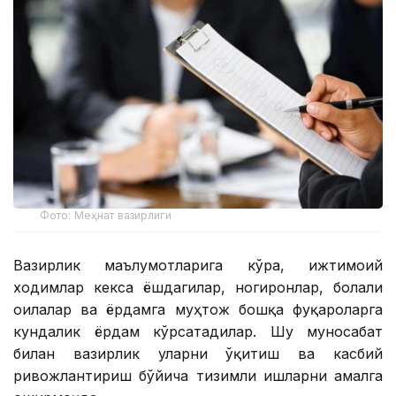
Фото: Меҳнат вазирлиги
Вазирлик маълумотларига кўра, ижтимоий
ходимлар кекса ёшдагилар, ногиронлар, болали
оилалар ва ёрдамга муҳтож бошқа фуқароларга
кундалик ёрдам кўрсатадилар. Шу муносабат
билан вазирлик уларни ўқитиш ва касбий
ривожлантириш бўйича тизимли ишларни амалга