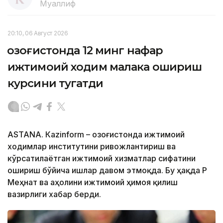
Муаллиф
20:10, 06 Август 2026
Қозоғистонда 12 минг нафар
ижтимоий ходим малака ошириш
курсини тугатди
ASTANА. Кazinform – Қозоғистонда ижтимоий
ходимлар институтини ривожлантириш ва
кўрсатилаётган ижтимоий хизматлар сифатини
ошириш бўйича ишлар давом этмоқда. Бу ҳақда ҚР
Меҳнат ва аҳолини ижтимоий ҳимоя қилиш
вазирлиги хабар берди.