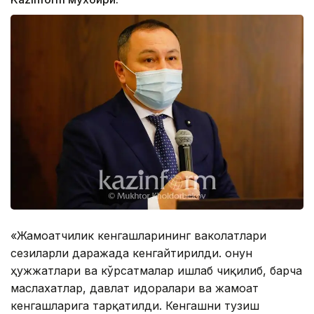
«Жамоатчилик кенгашларининг ваколатлари
сезиларли даражада кенгайтирилди. Қонун
ҳужжатлари ва кўрсатмалар ишлаб чиқилиб, барча
маслахатлар, давлат идоралари ва жамоат
кенгашларига тарқатилди. Кенгашни тузиш