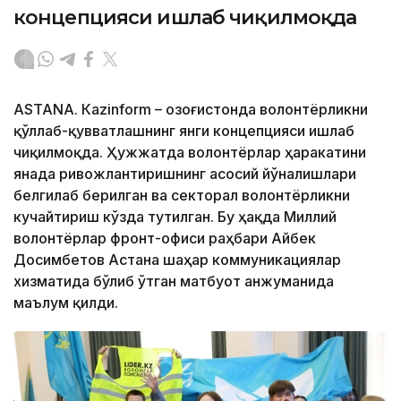
концепцияси ишлаб чиқилмоқда
ASTANА. Кazinform – Қозоғистонда волонтёрликни
қўллаб-қувватлашнинг янги концепцияси ишлаб
чиқилмоқда. Ҳужжатда волонтёрлар ҳаракатини
янада ривожлантиришнинг асосий йўналишлари
белгилаб берилган ва секторал волонтёрликни
кучайтириш кўзда тутилган. Бу ҳақда Миллий
волонтёрлар фронт-офиси раҳбари Айбек
Досимбетов Астана шаҳар коммуникациялар
хизматида бўлиб ўтган матбуот анжуманида
маълум қилди.