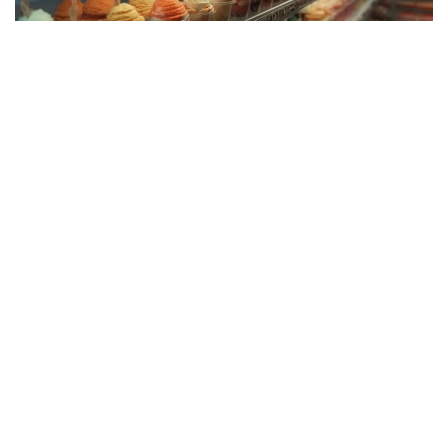
Коллаж: Kazinform
Бу даврда ички бозор сиғими 41,2% га ўсди ва
31,9 минг тоннани ташкил этди. Шу билан бирга,
импорт ҳажми атиги 7,1% га ўсди ва 5,1 минг
тоннага етди. Бу маҳаллий ишлаб
чиқарувчиларнинг бозор улуши кучайиб
бораётганидан, хорижий маҳсулотларга қарамлик
камайиб бораётганидан ва импорт ўрнини босиш
жараёни давом этаётганидан далолат беради.
Соҳада етакчи ва Марказий Осиёдаги энг йирик
музқаймоқ ишлаб чиқарувчиси «Шин-Лайн»
компанияси бўлиб қолмоқда. Компания
Қозоғистондаги ички музқаймоқ бозорининг қарийб
50% ни ва мамлакат музқаймоқ экспортининг 95%
гача қисмини таъминлайди. Ишлаб чиқариш