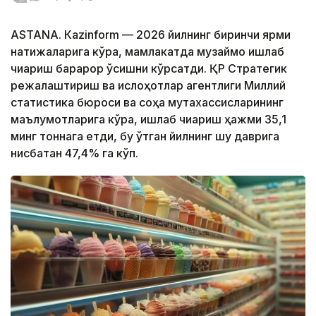
ASTANА. Каzinform — 2026 йилнинг биринчи ярми
натижаларига кўра, мамлакатда музқаймоқ ишлаб
чиқариш барқарор ўсишни кўрсатди. ҚР Стратегик
режалаштириш ва ислоҳотлар агентлиги Миллий
статистика бюроси ва соҳа мутахассисларининг
маълумотларига кўра, ишлаб чиқариш ҳажми 35,1
минг тоннага етди, бу ўтган йилнинг шу даврига
нисбатан 47,4% га кўп.