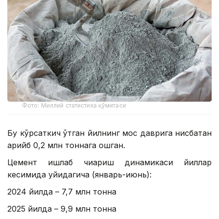
Фото: Миллий статистика қўмитаси
Бу кўрсаткич ўтган йилнинг мос даврига нисбатан
қарийб 0,2 млн тоннага ошган.
Цемент ишлаб чиқариш динамикаси йиллар
кесимида қуйидагича (январь-июнь):
2024 йилда – 7,7 млн тонна
2025 йилда – 9,9 млн тонна