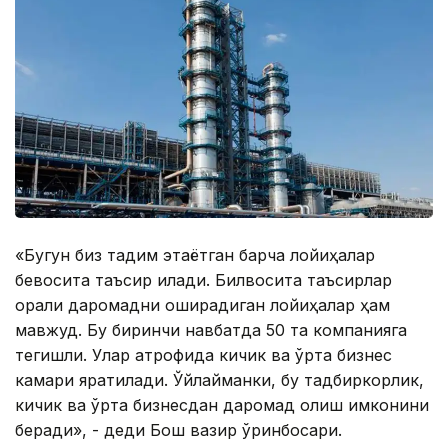
«Бугун биз тақдим этаётган барча лойиҳалар
бевосита таъсир қилади. Билвосита таъсирлар
орқали даромадни оширадиган лойиҳалар ҳам
мавжуд. Бу биринчи навбатда 50 та компанияга
тегишли. Улар атрофида кичик ва ўрта бизнес
камари яратилади. Ўйлайманки, бу тадбиркорлик,
кичик ва ўрта бизнесдан даромад олиш имконини
беради», - деди Бош вазир ўринбосари.