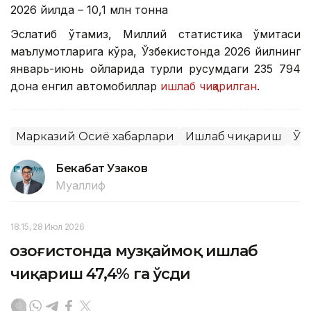
2026 йилда – 10,1 млн тонна
Эслатиб ўтамиз, Миллий статистика қўмитаси
маълумотларига кўра, Ўзбекистонда 2026 йилнинг
январь-июнь ойларида турли русумдаги 235 794
дона енгил автомобиллар
ишлаб чиқарилган
.
Марказий Осиё хабарлари
Ишлаб чиқариш
Ўз
Бекабат Узаков
Муаллиф
18:15, 28 Июл 2026
Қозоғистонда музқаймоқ ишлаб
чиқариш 47,4% га ўсди