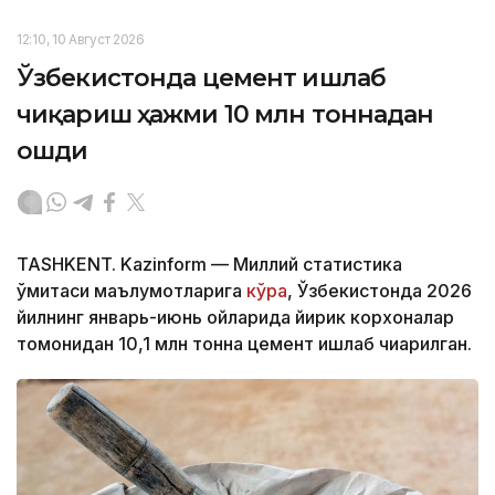
12:10, 10 Август 2026
Ўзбекистонда цемент ишлаб
чиқариш ҳажми 10 млн тоннадан
ошди
TASHKENT. Kazinform — Миллий статистика
қўмитаси маълумотларига
кўра
, Ўзбекистонда 2026
йилнинг январь-июнь ойларида йирик корхоналар
томонидан 10,1 млн тонна цемент ишлаб чиқарилган.