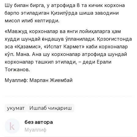
Шу билан бирга, у атрофида 8 та кичик корхона
барпо этиладиган Қизилўрда шиша заводини
мисол қилиб келтирди.
«Мавжуд корхоналар ва янги лойиҳаларга ҳам
худди шундай ёндашув қўлланилади. Қозоғистонда
эса «Қазақмис», «Испат Кармет» каби корхоналар
кўп. Мана. Ана шу корхоналар атрофида шундай
корхоналар ташкил этилади, – деди Ерали
Тоғжанов.
Муаллиф: Марлан Жиембай
Ҳукумат
Ишлаб чиқариш
без автора
Муаллиф