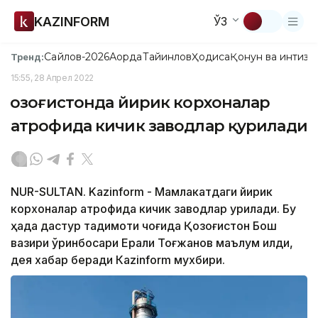
KAZINFORM
ЎЗ
Сайлов-2026
Ақорда
Тайинлов
Ҳодиса
Қонун ва интизо
Тренд:
15:55, 28 Апрел 2022
Қозоғистонда йирик корхоналар
атрофида кичик заводлар қурилади
NUR-SULTAN. Kazinform - Мамлакатдаги йирик
корхоналар атрофида кичик заводлар қурилади. Бу
ҳақда дастур тақдимоти чоғида Қозоғистон Бош
вазири ўринбосари Ерали Тоғжанов маълум қилди,
дея хабар беради Кazinform мухбири.