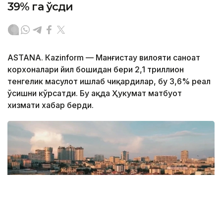
39% га ўсди
ASTANА. Кazinform — Манғистау вилояти саноат
корхоналари йил бошидан бери 2,1 триллион
тенгелик маҳсулот ишлаб чиқардилар, бу 3,6% реал
ўсишни кўрсатди. Бу ҳақда Ҳукумат матбуот
хизмати хабар берди.