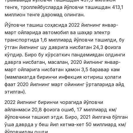
тенге, троллейбусларда йўловчи ташишдан 413,1
миллион тенге даромад олинган.
Йўловчи ташиш соҳасида 2022 йилнинг январ-
март ойларида автомобил ва шаҳар электр
транспортида 1,6 миллиард йўловчи ташилди, бу
ўтган йилнинг шу даврига нисбатан 24,3 фоизга
кўпдир. Бироқ бу кўрсаткич пандемиядан олдинги
даврга нисбатан, масалан, 2020 йилнинг январ-
март ойларига нисбатан ҳамон 3,5 баравар кам
(мамлакатда биринчи инфекция юқтириш ҳолати
фақат 2020 йилнинг март ойининг ўрталарида қайд
этилган).
2022 йилнинг биринчи чорагида йўловчи
айланмаси 20,8 фоизга ошиб, 17 миллиард км/
йўловчини ташкил этди. Бироқ, 2021 йилгача бўлган
ўша даврда у беш йил кетма-кет 50 миллиард км/
йўловчидан ошди.