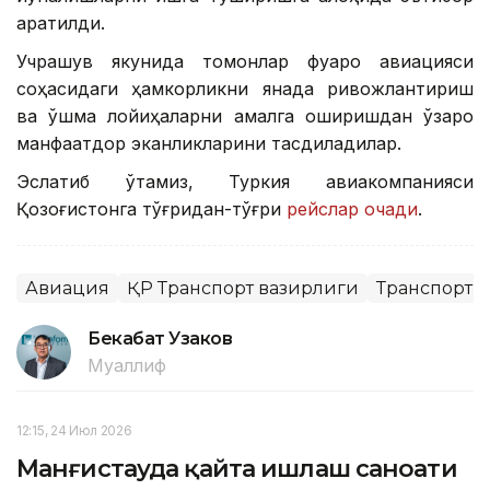
қаратилди.
Учрашув якунида томонлар фуқаро авиацияси
соҳасидаги ҳамкорликни янада ривожлантириш
ва қўшма лойиҳаларни амалга оширишдан ўзаро
манфаатдор эканликларини тасдиқладилар.
Эслатиб ўтамиз, Туркия авиакомпанияси
Қозоғистонга тўғридан-тўғри
рейслар очади
.
Авиация
ҚР Транспорт вазирлиги
Транспорт
Бекабат Узаков
Муаллиф
12:15, 24 Июл 2026
Манғистауда қайта ишлаш саноати