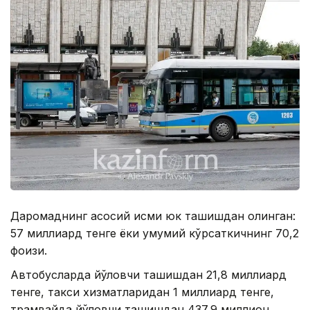
Даромаднинг асосий қисми юк ташишдан олинган:
57 миллиард тенге ёки умумий кўрсаткичнинг 70,2
фоизи.
Автобусларда йўловчи ташишдан 21,8 миллиард
тенге, такси хизматларидан 1 миллиард тенге,
трамвайда йўловчи ташишдан 437,9 миллион