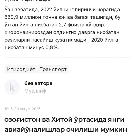
Ўз навбатида, 2022 йилнинг биринчи чорагида
669,9 миллион тонна юк ва багаж ташилди, бу
ўтган йилга нисбатан 2,7 фоизга кўпдир.
«Коронаинқироздан олдинги» даврга нисбатан
сезиларли пасайиш кузатилмади - 2020 йилга
нисбатан минус 0,8%.
Иқтисодиёт
Транспорт
без автора
Муаллиф
19:15, 03 Август 2026
Қозоғистон ва Хитой ўртасида янги
авиайўналишлар очилиши мумкин