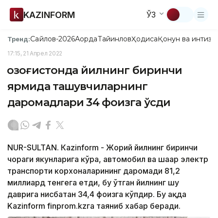
KAZINFORM
ЎЗ
Сайлов-2026
Ақорда
Тайинлов
Ҳодиса
Қонун ва интизо
Тренд:
17:15, 21 Апрел 2022
Қозоғистонда йилнинг биринчи
ярмида ташувчиларнинг
даромадлари 34 фоизга ўсди
NUR-SULTAN. Кazinform - Жорий йилнинг биринчи
чораги якунларига кўра, автомобил ва шаҳар электр
транспорти корхоналарининг даромади 81,2
миллиард тенгега етди, бу ўтган йилнинг шу
даврига нисбатан 34,4 фоизга кўпдир. Бу ҳақда
Kazinform finprom.kzга таяниб хабар беради.