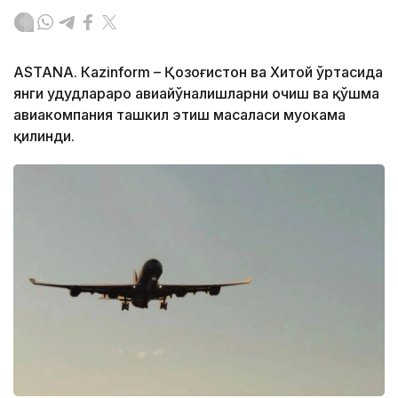
ASTANА. Кazinform – Қозоғистон ва Хитой ўртасида
янги ҳудудлараро авиайўналишларни очиш ва қўшма
авиакомпания ташкил этиш масаласи муҳокама
қилинди.