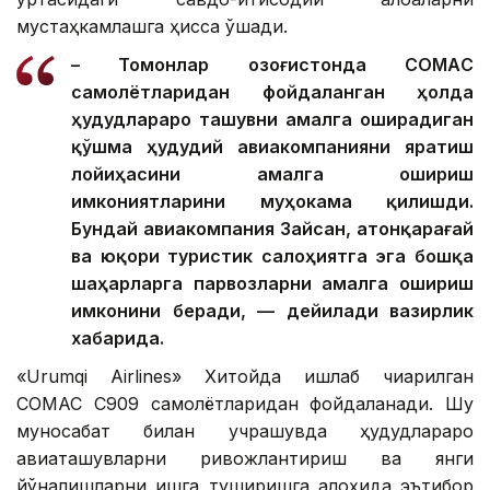
мустаҳкамлашга ҳисса қўшади.
– Томонлар Қозоғистонда CОМАC
самолётларидан фойдаланган ҳолда
ҳудудлараро ташувни амалга оширадиган
қўшма ҳудудий авиакомпанияни яратиш
лойиҳасини амалга ошириш
имкониятларини муҳокама қилишди.
Бундай авиакомпания Зайсан, Қатонқарағай
ва юқори туристик салоҳиятга эга бошқа
шаҳарларга парвозларни амалга ошириш
имконини беради, — дейилади вазирлик
хабарида.
«Urumqi Airlines» Хитойда ишлаб чиқарилган
COMAC C909 самолётларидан фойдаланади. Шу
муносабат билан учрашувда ҳудудлараро
авиаташувларни ривожлантириш ва янги
йўналишларни ишга туширишга алоҳида эътибор