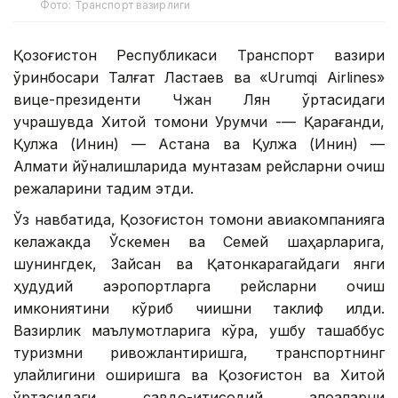
Фото: Транспорт вазирлиги
Қозоғистон Республикаси Транспорт вазири
ўринбосари Талғат Ластаев ва «Urumqi Airlines»
вице-президенти Чжан Лян ўртасидаги
учрашувда Хитой томони Урумчи -— Қарағанди,
Қулжа (Инин) — Астана ва Қулжа (Инин) —
Алмати йўналишларида мунтазам рейсларни очиш
режаларини тақдим этди.
Ўз навбатида, Қозоғистон томони авиакомпанияга
келажакда Ўскемен ва Семей шаҳарларига,
шунингдек, Зайсан ва Қатонкарагайдаги янги
ҳудудий аэропортларга рейсларни очиш
имкониятини кўриб чиқишни таклиф қилди.
Вазирлик маълумотларига кўра, ушбу ташаббус
туризмни ривожлантиришга, транспортнинг
қулайлигини оширишга ва Қозоғистон ва Хитой
ўртасидаги савдо-иқтисодий алоқаларни