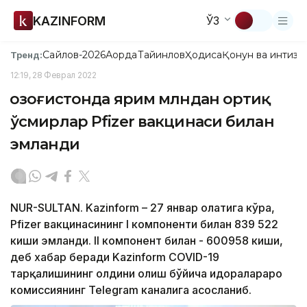
KAZINFORM
ЎЗ
Сайлов-2026
Ақорда
Тайинлов
Ҳодиса
Қонун ва интизо
Тренд:
12:19, 28 Феврал 2022
Қозоғистонда ярим млндан ортиқ
ўсмирлар Pfizer вакцинаси билан
эмланди
NUR-SULTAN. Kazinform – 27 январ ҳолатига кўра,
Pfizer вакцинасининг I компоненти билан 839 522
киши эмланди. II компонент билан - 600958 киши,
деб хабар беради Kazinform COVID-19
тарқалишининг олдини олиш бўйича идоралараро
комиссиянинг Telegram каналига асосланиб.