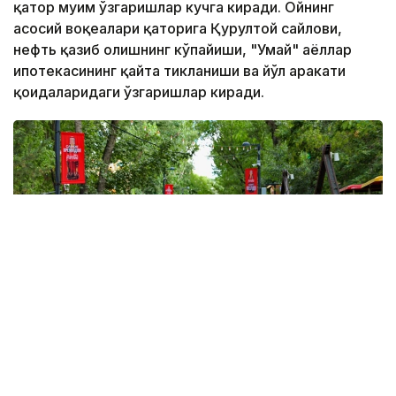
қатор муҳим ўзгаришлар кучга киради. Ойнинг
асосий воқеалари қаторига Қурултой сайлови,
нефть қазиб олишнинг кўпайиши, "Умай" аёллар
ипотекасининг қайта тикланиши ва йўл ҳаракати
қоидаларидаги ўзгаришлар киради.
Фото: Виктор Федюнин / Kazinform