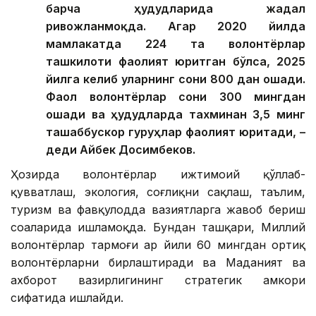
барча ҳудудларида жадал
ривожланмоқда. Агар 2020 йилда
мамлакатда 224 та волонтёрлар
ташкилоти фаолият юритган бўлса, 2025
йилга келиб уларнинг сони 800 дан ошади.
Фаол волонтёрлар сони 300 мингдан
ошади ва ҳудудларда тахминан 3,5 минг
ташаббускор гуруҳлар фаолият юритади, –
деди Айбек Досимбеков.
Ҳозирда волонтёрлар ижтимоий қўллаб-
қувватлаш, экология, соғлиқни сақлаш, таълим,
туризм ва фавқулодда вазиятларга жавоб бериш
соҳаларида ишламоқда. Бундан ташқари, Миллий
волонтёрлар тармоғи ҳар йили 60 мингдан ортиқ
волонтёрларни бирлаштиради ва Маданият ва
ахборот вазирлигининг стратегик ҳамкори
сифатида ишлайди.