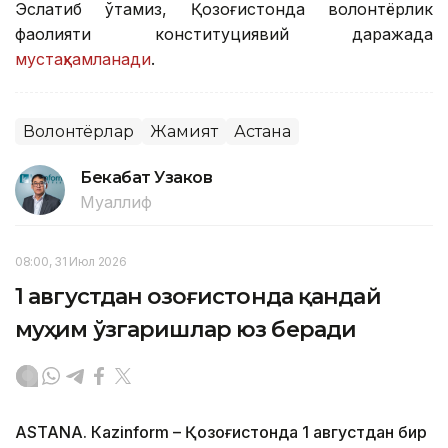
Эслатиб ўтамиз, Қозоғистонда волонтёрлик
фаолияти конституциявий даражада
мустаҳкамланади
.
Волонтёрлар
Жамият
Астана
Бекабат Узаков
Муаллиф
08:00, 31 Июл 2026
1 августдан Қозоғистонда қандай
муҳим ўзгаришлар юз беради
ASTANА. Кazinform – Қозоғистонда 1 августдан бир