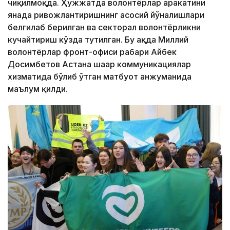
чиқилмоқда. Ҳужжатда волонтёрлар ҳаракатини
янада ривожлантиришнинг асосий йўналишлари
белгилаб берилган ва секторал волонтёрликни
кучайтириш кўзда тутилган. Бу ҳақда Миллий
волонтёрлар фронт-офиси раҳбари Айбек
Досимбетов Астана шаҳар коммуникациялар
хизматида бўлиб ўтган матбуот анжуманида
маълум қилди.