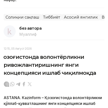
Соғлиқни сақлаш
Тиббиёт
Асосий янгилик
Ва
без автора
Муаллиф
12:15, 05 Август 2026
Қозоғистонда волонтёрликни
ривожлантиришнинг янги
концепцияси ишлаб чиқилмоқда
ASTANА. Кazinform – Қозоғистонда волонтёрликни
қўллаб-қувватлашнинг янги концепцияси ишлаб