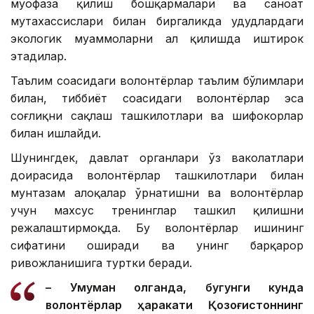
муҳофаза қилиш бошқармалари ва саноат
мутахассислари билан биргаликда ҳудудлардаги
экологик муаммоларни ҳал қилишда иштирок
этадилар.
Таълим соҳасидаги волонтёрлар таълим бўлимлари
билан, тиббиёт соҳасидаги волонтёрлар эса
соғлиқни сақлаш ташкилотлари ва шифокорлар
билан ишлайди.
Шунингдек, давлат органлари ўз ваколатлари
доирасида волонтёрлар ташкилотлари билан
мунтазам алоқалар ўрнатишни ва волонтёрлар
учун махсус тренинглар ташкил қилишни
режалаштирмоқда. Бу волонтёрлар ишининг
сифатини оширади ва унинг барқарор
ривожланишига туртки беради.
– Умуман олганда, бугунги кунда
волонтёрлар ҳаракати Қозоғистоннинг