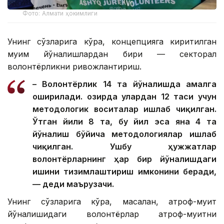
Фото: Алмати ҳокимлиги
Унинг сўзларига кўра, концепцияга киритилган
муҳим йўналишлардан бири — секторал
волонтёрликни ривожлантириш.
– Волонтёрлик 14 та йўналишда амалга
оширилади. Ҳозирда улардан 12 таси учун
методологик воситалар ишлаб чиқилган.
Ўтган йили 8 та, бу йил эса яна 4 та
йўналиш бўйича методологиялар ишлаб
чиқилган. Ушбу ҳужжатлар
волонтёрларнинг ҳар бир йўналишдаги
ишини тизимлаштириш имконини беради,
— деди маърузачи.
Унинг сўзларига кўра, масалан, атроф-муҳит
йўналишидаги волонтёрлар атроф-муҳитни