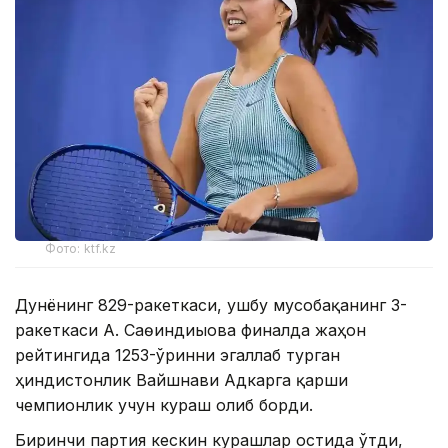
Фото: ktf.kz
Дунёнинг 829-ракеткаси, ушбу мусобақанинг 3-
ракеткаси А. Саөиндиыова финалда жаҳон
рейтингида 1253-ўринни эгаллаб турган
ҳиндистонлик Вайшнави Адкарга қарши
чемпионлик учун кураш олиб борди.
Биринчи партия кескин курашлар остида ўтди,