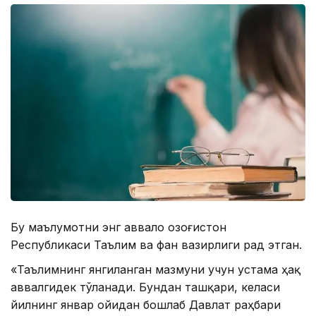
Бу маълумотни энг аввало Қозоғистон
Республикаси Таълим ва фан вазирлиги рад этган.
«Таълимнинг янгиланган мазмуни учун устама ҳақ
аввалгидек тўланади. Бундан ташқари, келаси
йилнинг январ ойидан бошлаб Давлат раҳбари