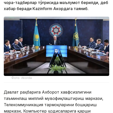
чора-тадбирлар тўғрисида маълумот берилди, деб
хабар беради Каzinform Акордага таяниб.
Фото: Akorda
Давлат раҳбарига Ахборот хавфсизлигини
таъминлаш миллий мувофиқлаштириш маркази,
Телекоммуникация тармоқларини бошқариш
маркази, Компьютер ҳодисаларига қарши