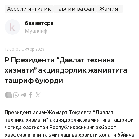
Асосий янгилик
Таълим ва фан
Жамият
без автора
Муаллиф
13:00, 03 Октябр 2023
ҚР Президенти “Давлат техника
хизмати” акциядорлик жамиятига
ташриф буюрди
Президент Қасим-Жомарт Тоқаевга “Давлат
техника хизмати” акциядорлик жамиятига ташрифи
чоғида Қозоғистон Республикасининг ахборот
хавфсизлигини таъминлаш ва ҳозирги ҳолати бўйича