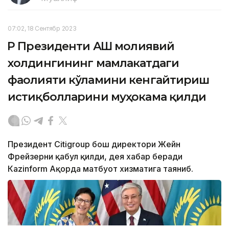
07:02, 18 Сентябр 2023
ҚР Президенти АҚШ молиявий
холдингининг мамлакатдаги
фаолияти кўламини кенгайтириш
истиқболларини муҳокама қилди
Президент Citigroup бош директори Жейн
Фрейзерни қабул қилди, дея хабар беради
Кazinform Ақорда матбуот хизматига таяниб.