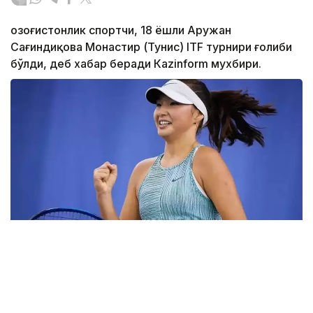
Қозоғистонлик спортчи, 18 ёшли Аружан
Сағиндиқова Монастир (Тунис) ITF турнири ғолиби
бўлди, деб хабар беради Каzinform мухбири.
Фото: ktf.kz