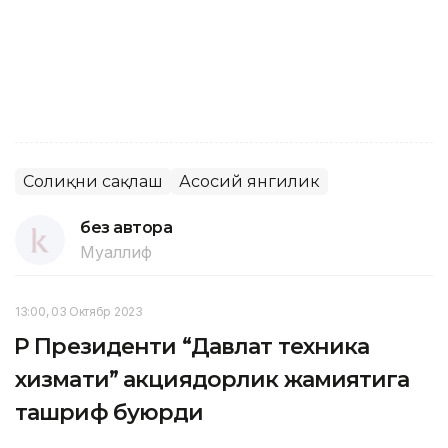
Соғлиқни сақлаш
Асосий янгилик
без автора
Муаллиф
13:00, 03 Октябр 2023
ҚР Президенти “Давлат техника
хизмати” акциядорлик жамиятига
ташриф буюрди