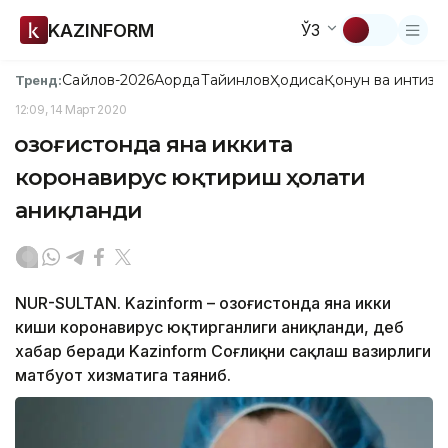
KAZINFORM
ЎЗ
Сайлов-2026
Ақорда
Тайинлов
Ҳодиса
Қонун ва интизо
Тренд:
12:09, 14 Март 2020
Қозоғистонда яна иккита
коронавирус юқтириш ҳолати
аниқланди
NUR-SULTAN. Kazinform – Қозоғистонда яна икки
киши коронавирус юқтирганлиги аниқланди, деб
хабар беради Kazinform Соғлиқни сақлаш вазирлиги
матбуот хизматига таяниб.