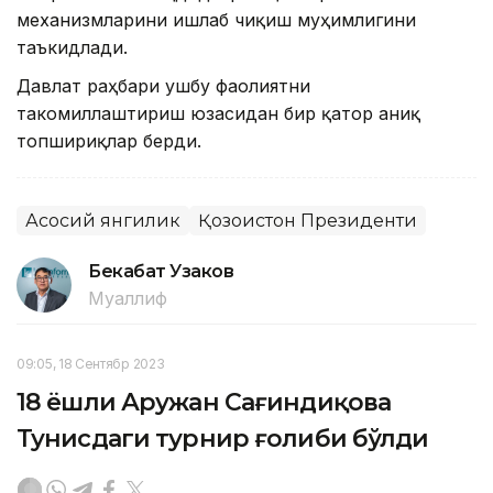
механизмларини ишлаб чиқиш муҳимлигини
таъкидлади.
Давлат раҳбари ушбу фаолиятни
такомиллаштириш юзасидан бир қатор аниқ
топшириқлар берди.
Асосий янгилик
Қозоғистон Президенти
Бекабат Узаков
Муаллиф
09:05, 18 Сентябр 2023
18 ёшли Аружан Сағиндиқова
Тунисдаги турнир ғолиби бўлди