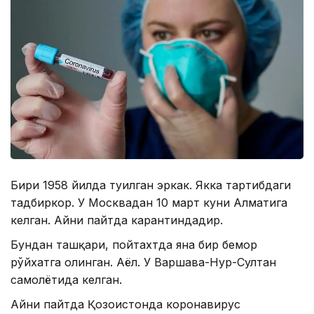
Бири 1958 йилда туғилган эркак. Якка тартибдаги
тадбиркор. У Москвадан 10 март куни Алматига
келган. Айни пайтда карантиндадир.
Бундан ташқари, пойтахтда яна бир бемор
рўйхатга олинган. Аёл. У Варшава-Нур-Султан
самолётида келган.
Айни пайтда Қозоғистонда коронавирус