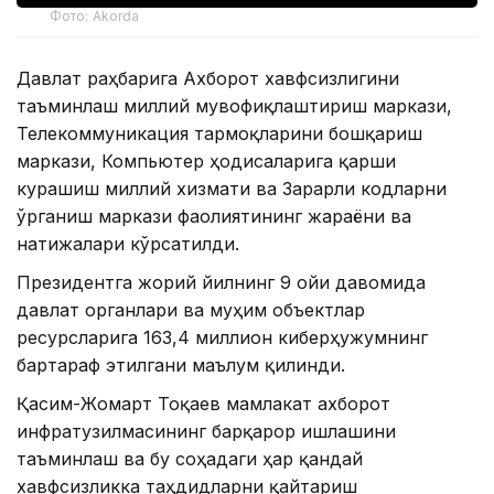
Фото: Akorda
Давлат раҳбарига Ахборот хавфсизлигини
таъминлаш миллий мувофиқлаштириш маркази,
Телекоммуникация тармоқларини бошқариш
маркази, Компьютер ҳодисаларига қарши
курашиш миллий хизмати ва Зарарли кодларни
ўрганиш маркази фаолиятининг жараёни ва
натижалари кўрсатилди.
Президентга жорий йилнинг 9 ойи давомида
давлат органлари ва муҳим объектлар
ресурсларига 163,4 миллион киберҳужумнинг
бартараф этилгани маълум қилинди.
Қасим-Жомарт Тоқаев мамлакат ахборот
инфратузилмасининг барқарор ишлашини
таъминлаш ва бу соҳадаги ҳар қандай
хавфсизликка таҳдидларни қайтариш