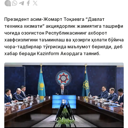
Президент Қасим-Жомарт Тоқаевга “Давлат
техника хизмати” акциядорлик жамиятига ташрифи
чоғида Қозоғистон Республикасининг ахборот
хавфсизлигини таъминлаш ва ҳозирги ҳолати бўйича
чора-тадбирлар тўғрисида маълумот берилди, деб
хабар беради Каzinform Акордага таяниб.