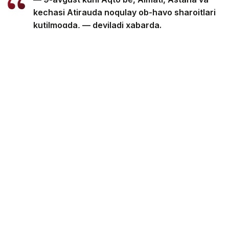
kechasi Atirauda noqulay ob-havo sharoitlari
kutilmoqda, — deyiladi xabarda.
Noqulay ob-havo sharoitlari — bu atmosfera
havosining sirt qatlamida zararli (ifloslantiruvchi)
moddalarning konsentratsiyasiga hissa qo‘shadigan
qisqa muddatli meteorologik omillar (bulutli ob-havo,
yengil shamol, tuman, inversiya) yig‘indisi.
Noqulay ob-havo sharoitlari paytida aholi punktlarida
atmosfera havosining sifati yomonlashishi mumkin.
Eslatib o‘tamiz, 8-10-avgust kunlari Qozog‘istonda 21
darajagacha issiq bo‘lishi haqida
xabar
bergan edik.
Об-ҳаво
Лотин алифбосида
Қазгидромет
Бекабат Узаков
Муаллиф