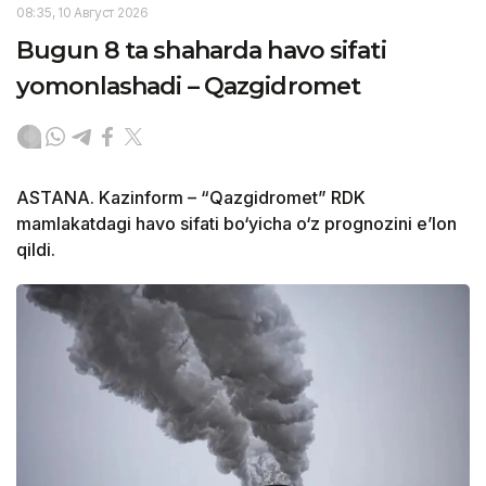
08:35, 10 Август 2026
Bugun 8 ta shaharda havo sifati
yomonlashadi – Qazgidromet
ASTANA. Kazinform – “Qazgidromet” RDK
mamlakatdagi havo sifati bo‘yicha o‘z prognozini e’lon
qildi.