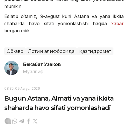
mumkin.
Eslatib o‘tamiz, 9-avgust kuni Astana va yana ikkita
shaharda havo sifati yomonlashishi haqida
xabar
bergan edik.
Об-ҳаво
Лотин алифбосида
Қазгидромет
Бекабат Узаков
Муаллиф
08:35, 09 Август 2026
Bugun Astana, Almati va yana ikkita
shaharda havo sifati yomonlashadi