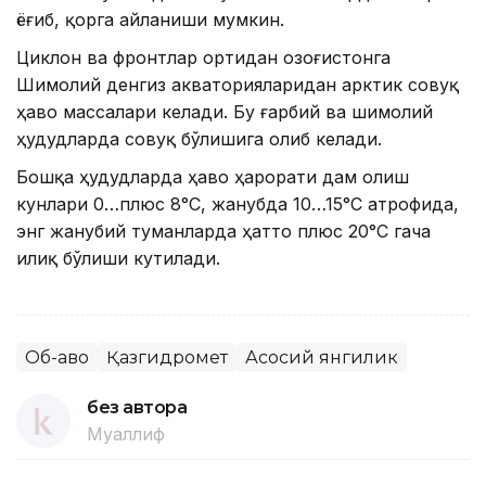
ёғиб, қорга айланиши мумкин.
Циклон ва фронтлар ортидан Қозоғистонга
Шимолий денгиз акваторияларидан арктик совуқ
ҳаво массалари келади. Бу ғарбий ва шимолий
ҳудудларда совуқ бўлишига олиб келади.
Бошқа ҳудудларда ҳаво ҳарорати дам олиш
кунлари 0…плюс 8°С, жанубда 10…15°С атрофида,
энг жанубий туманларда ҳатто плюс 20°С гача
илиқ бўлиши кутилади.
Об-ҳаво
Қазгидромет
Асосий янгилик
без автора
Муаллиф