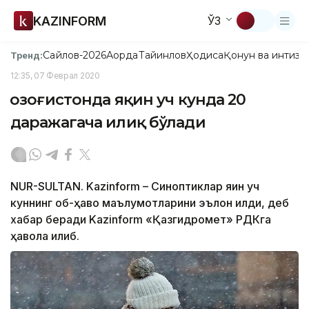
KAZINFORM
ЎЗ
Сайлов-2026
Ақорда
Тайинлов
Ҳодиса
Қонун ва интизо
Тренд:
12:35, 07 Феврал 2020
Қозоғистонда яқин уч кунда 20
даражагача илиқ бўлади
NUR-SULTAN. Kazinform – Синоптиклар яқин уч
куннинг об-ҳаво маълумотларини эълон қилди, деб
хабар беради Kazinform «Қазгидромет» РДКга
ҳавола қилиб.