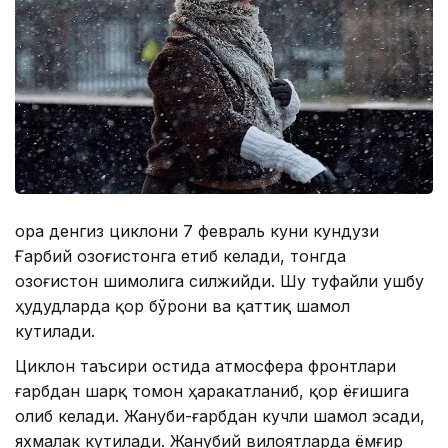
Қора денгиз циклони 7 февраль куни кундузи
Ғарбий Қозоғистонга етиб келади, тонгда
Қозоғистон шимолига силжийди. Шу туфайли ушбу
ҳудудларда қор бўрони ва қаттиқ шамол
кутилади.
Циклон таъсири остида атмосфера фронтлари
ғарбдан шарқ томон ҳаракатланиб, қор ёғишига
олиб келади. Жануби-ғарбдан кучли шамол эсади,
яхмалак кутилади. Жанубий вилоятларда ёмғир