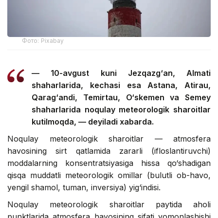
Фото: Pixabay
— 10-avgust kuni Jezqazg‘an, Almati
shaharlarida, kechasi esa Astana, Atirau,
Qarag‘andi, Temirtau, O‘skemen va Semey
shaharlarida noqulay meteorologik sharoitlar
kutilmoqda, — deyiladi xabarda.
Noqulay meteorologik sharoitlar — atmosfera
havosining sirt qatlamida zararli (ifloslantiruvchi)
moddalarning konsentratsiyasiga hissa qo‘shadigan
qisqa muddatli meteorologik omillar (bulutli ob-havo,
yengil shamol, tuman, inversiya) yig‘indisi.
Noqulay meteorologik sharoitlar paytida aholi
punktlarida atmosfera havosining sifati yomonlashishi