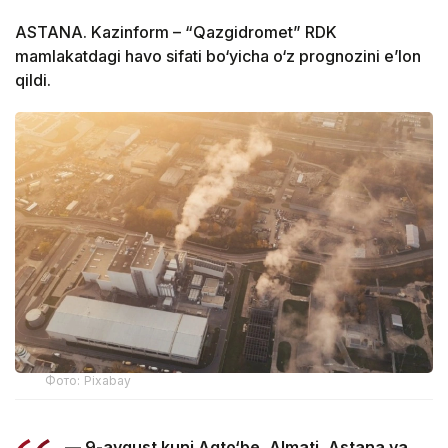
ASTANA. Kazinform – “Qazgidromet” RDK
mamlakatdagi havo sifati bo‘yicha o‘z prognozini e’lon
qildi.
Фото: Pixabay
— 9-avgust kuni Aqto‘be, Almati, Astana va