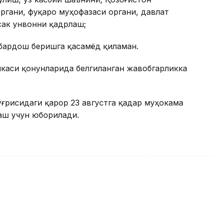
ргани, фуқаро муҳофазаси органи, давлат
сак унвонни қадрлаш;
 бардош беришга қасамёд қиламан.
каси қонунларида белгиланган жавобгарликка
ғрисидаги қарор 23 августга қадар муҳокама
аш учун юборилади.