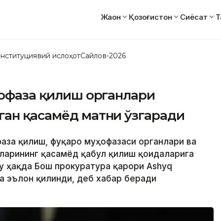
Жаҳон
Қозоғистон
Сиёсат
Т
нституциявий ислоҳот
Сайлов-2026
ҳофаза қилиш органлари
ган қасамёд матни ўзгаради
офаза қилиш, фуқаро муҳофазаси органлари ва
ларининг қасамёд қабул қилиш қоидаларига
у ҳақда Бош прокуратура қарори Ashyq
а эълон қилинди, деб хабар беради