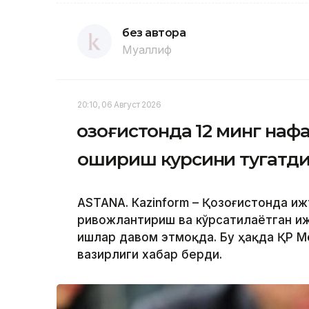
без автора
Муаллиф
20:10, 06 Август 2026
Қозоғистонда 12 минг на
ошириш курсини тугатд
ASTANА. Кazinform – Қозоғистонда и
ривожлантириш ва кўрсатилаётган и
ишлар давом этмоқда. Бу ҳақда ҚР М
вазирлиги хабар берди.