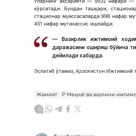
Уларнинг аксарияти — 9532 нафари — 
кўрсатади. Бундан ташқари, стациона
стационар муассасаларда 998 нафар му
451 нафар мутахассис ишлайди.
— Вазирлик ижтимоий ходим
даражасини ошириш бўйича т
дейилади хабарда.
Эслатиб ўтамиз, Қозоғистон Ижтимоий 
Жамият
ҚР Меҳнат ва аҳолини ижти