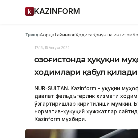
KAZINFORM
Ақорда
Тайинлов
Ҳодиса
Қонун ва интизом
Ко
Тренд:
17:15, 15 Август 2022
Қозоғистонда ҳуқуқни му
ходимлари қабул қилади
NUR-SULTAN. Кazinform - Ҳуқуқни муҳ
давлат фельдъгерлик хизмати ходим
ўзгартиришлар киритилиши мумкин. Б
норматив-ҳуқуқий ҳужжатлар сайтид
Кazinform мухбири.