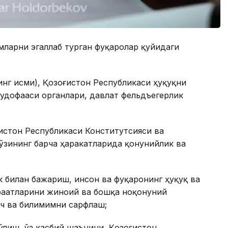
мларни эгаллаб турган фуқаролар қуйидаги
нинг исми), Қозоғистон Республикаси ҳуқуқни
удофааси органлари, давлат фельдъегерлик
ғистон Республикаси Конститутсияси ва
ўзининг барча ҳаракатларида қонунийлик ва
к билан бажариш, инсон ва фуқаронинг ҳуқуқ ва
фаатларини жиноий ва бошқа ноқонуний
уч ва билимимни сарфлаш;
ўлиш, ўз касбий шаънини, Қозоғистон