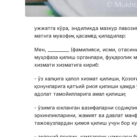
Ҳужжатга кўра, эндиликда мазкур лавози
матнга мувофиқ қасамёд қиладилар:
Мен, __________ (фамилияси, исми, отаси
муҳофаза қилиш органлари, фуқаролик м
хизмати хизматига кириб:
- ўз халқига ҳалол хизмат қилиши, Қозо
қонунларига қатъий риоя қилиши ҳамда 
адолат тамойилларига амал қилиши;
- ўзимга юкланган вазифаларни содиқли
эркинликларини, жамият ва давлат ман
тажовузлардан ҳимоя қилиш учун бор к
- ахлоқий поклик, камтарлик намунаси б