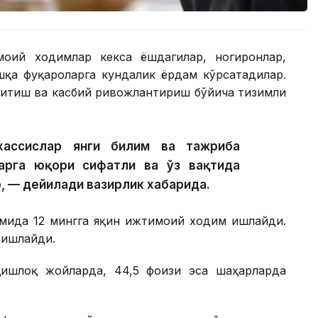
моий ходимлар кекса ёшдагилар, ногиронлар,
шқа фуқароларга кундалик ёрдам кўрсатадилар.
қитиш ва касбий ривожлантириш бўйича тизимли
хассислар янги билим ва тажриба
арга юқори сифатли ва ўз вақтида
, — дейилади вазирлик хабарида.
имида 12 мингга яқин ижтимоий ходим ишлайди.
 ишлайди.
ишлоқ жойларда, 44,5 фоизи эса шаҳарларда