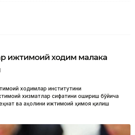
фар ижтимоий ходим малака
и
жтимоий ходимлар институтини
жтимоий хизматлар сифатини ошириш бўйича
еҳнат ва аҳолини ижтимоий ҳимоя қилиш