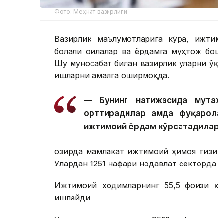
Фото: Меҳнат вазирлиги
Вазирлик маълумотларига кўра, ижти
болали оилалар ва ёрдамга муҳтож бо
Шу муносабат билан вазирлик уларни ў
ишларни амалга оширмоқда.
— Бунинг натижасида мута
орттирадилар ҳамда фуқарол
ижтимоий ёрдам кўрсатадилар
Ҳозирда мамлакат ижтимоий ҳимоя тиз
Улардан 1251 нафари нодавлат секторда
Ижтимоий ходимларнинг 55,5 фоизи қ
ишлайди.