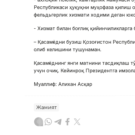
Республикаси ҳуқуқни муҳофаза қилиш о
фельдьгерлик хизмати ходими деган юк
- Хизмат билан боғлиқ қийинчиликларга
– Қасамёдни бузиш Қозоғистон Республи
олиб келишини тушунаман.
Қасамёднинг янги матнини тасдиқлаш тў
учун очиқ. Кейинроқ Президентга имзол
Муаллиф: Алихан Асқар
Жамият