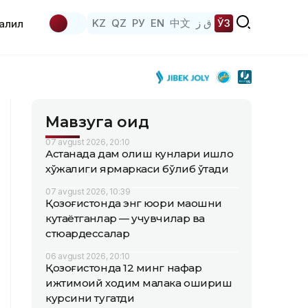
KZ
QZ
РУ
EN
中文
ق ز
ЎЗ
аҳлил
Мавзуга оид
07 avgust 2026, 20:10
Астанада дам олиш кунлари қишлоқ
хўжалиги ярмаркаси бўлиб ўтади
07 avgust 2026, 10:39
Қозоғистонда энг юқори маошни
кутаётганлар — учувчилар ва
стюардессалар
06 avgust 2026, 20:10
Қозоғистонда 12 минг нафар
ижтимоий ходим малака ошириш
курсини тугатди