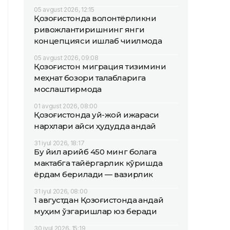
05 avgust 2026, 12:15
Қозоғистонда волонтёрликни
ривожлантиришнинг янги
концепцияси ишлаб чиқилмоқда
05 avgust 2026, 09:08
Қозоғистон миграция тизимини
меҳнат бозори талабларига
мослаштирмоқда
01 avgust 2026, 08:00
Қозоғистонда уй-жой ижараси
нархлари қайси ҳудудда қандай
31 iyul 2026, 18:17
Бу йил қарийб 450 минг болага
мактабга тайёргарлик кўришда
ёрдам берилади — вазирлик
31 iyul 2026, 08:00
1 августдан Қозоғистонда қандай
муҳим ўзгаришлар юз беради
30 iyul 2026, 15:19