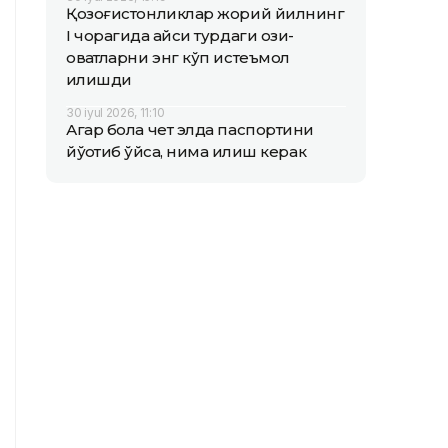
Қозоғистонликлар жорий йилнинг
I чорагида қайси турдаги озиқ-
овқатларни энг кўп истеъмол
қилишди
30 iyul 2026, 11:10
Агар бола чет элда паспортини
йўқотиб қўйса, нима қилиш керак