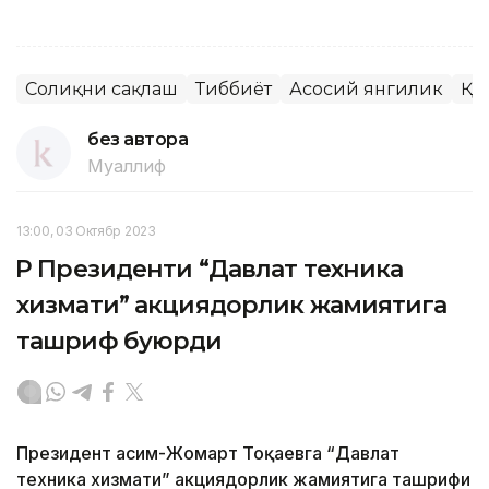
Соғлиқни сақлаш
Тиббиёт
Асосий янгилик
ҚР
без автора
Муаллиф
13:00, 03 Октябр 2023
ҚР Президенти “Давлат техника
хизмати” акциядорлик жамиятига
ташриф буюрди
Президент Қасим-Жомарт Тоқаевга “Давлат
техника хизмати” акциядорлик жамиятига ташрифи