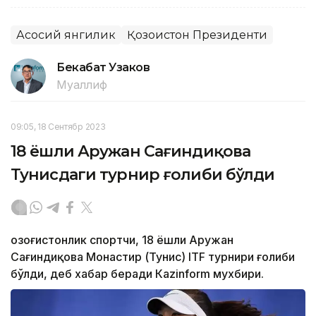
Асосий янгилик
Қозоғистон Президенти
Бекабат Узаков
Муаллиф
09:05, 18 Сентябр 2023
18 ёшли Аружан Сағиндиқова
Тунисдаги турнир ғолиби бўлди
Қозоғистонлик спортчи, 18 ёшли Аружан
Сағиндиқова Монастир (Тунис) ITF турнири ғолиби
бўлди, деб хабар беради Каzinform мухбири.