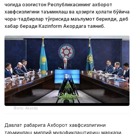
чоғида Қозоғистон Республикасининг ахборот
хавфсизлигини таъминлаш ва ҳозирги ҳолати бўйича
чора-тадбирлар тўғрисида маълумот берилди, деб
хабар беради Каzinform Акордага таяниб.
Фото: Akorda
Давлат раҳбарига Ахборот хавфсизлигини
таъминлаш миллий мувофиқлаштириш маркази,