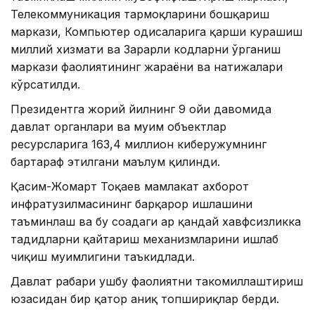
Телекоммуникация тармоқларини бошқариш
маркази, Компьютер ҳодисаларига қарши курашиш
миллий хизмати ва Зарарли кодларни ўрганиш
маркази фаолиятининг жараёни ва натижалари
кўрсатилди.
Президентга жорий йилнинг 9 ойи давомида
давлат органлари ва муҳим объектлар
ресурсларига 163,4 миллион киберҳужумнинг
бартараф этилгани маълум қилинди.
Қасим-Жомарт Тоқаев мамлакат ахборот
инфратузилмасининг барқарор ишлашини
таъминлаш ва бу соҳадаги ҳар қандай хавфсизликка
таҳдидларни қайтариш механизмларини ишлаб
чиқиш муҳимлигини таъкидлади.
Давлат раҳбари ушбу фаолиятни такомиллаштириш
юзасидан бир қатор аниқ топшириқлар берди.