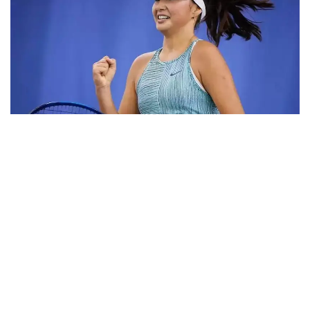
Фото: ktf.kz
Дунёнинг 829-ракеткаси, ушбу мусобақанинг 3-
ракеткаси А. Саөиндиыова финалда жаҳон
рейтингида 1253-ўринни эгаллаб турган
ҳиндистонлик Вайшнави Адкарга қарши
чемпионлик учун кураш олиб борди.
Биринчи партия кескин курашлар остида ўтди,