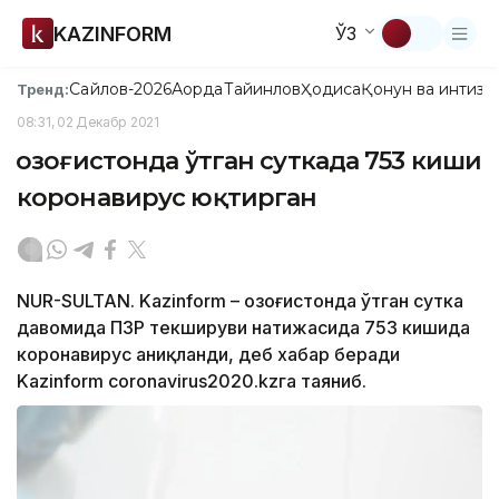
KAZINFORM
ЎЗ
Сайлов-2026
Ақорда
Тайинлов
Ҳодиса
Қонун ва интизо
Тренд:
08:31, 02 Декабр 2021
Қозоғистонда ўтган суткада 753 киши
коронавирус юқтирган
NUR-SULTAN. Kazinform – Қозоғистонда ўтган сутка
давомида ПЗР текшируви натижасида 753 кишида
коронавирус аниқланди, деб хабар беради
Kazinform coronavirus2020.kzга таяниб.