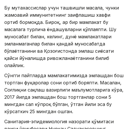
Бу мутахассислар учун ташвишли масала, чунки
жамоавий иммунитетнинг заифлашиш хавфи
ортиб бормоқда. Бироқ, ҳар бир мамлакат бу
масалага турлича ёндашувларни қўллаяпти. Шу
муносабат билан, келинг, дунё мамлакатлари
эмланмаганлар билан қандай муносабатда
бўлаётганини ва Қозоғистонда эмлаш сиёсати
қайси йўналишда ривожланаётганини билиб
олайлик.
Сўнгги пайтларда мамлакатимизда эмлашдан бош
тортган фуқаролар сони ортиб боряпти. Масалан,
Соғлиқни сақлаш вазирлиги маълумотларига кўра,
2017 йилда эмлашдан бош тортганлар сони 5
мингдан сал кўпроқ бўлган, ўтган йили эса бу
кўрсаткич 25 мингдан ошган.
Санитария-эпидемиология назорати қўмитаси
раиси ўринбосари Нурқан Садуақасовнинг