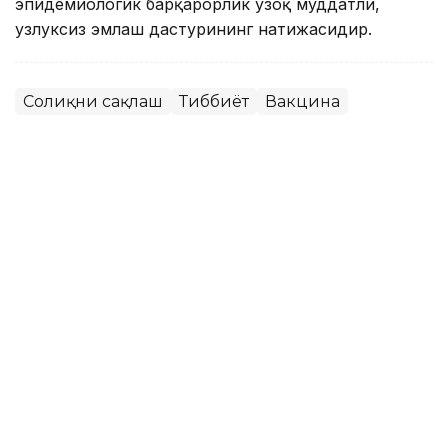
эпидемиологик барқарорлик узоқ муддатли,
узлуксиз эмлаш дастурининг натижасидир.
Соғлиқни сақлаш
Тиббиёт
Вакцина
Ляззат Сейданова
Муаллиф
10:34, 07 Июн 2026
Дунёдаги биринчи сунъий
интеллект ёрдамида яратилган
вакцина келажакдаги
пандемияларнинг олдини олиши
мумкин