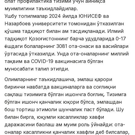
ҳолат профилактика тизими учун айниқса
муҳимлигини таъкидлайдилар.
Ушбу топилмалар 2024 йилда ЮНИCЕФ ва
Назарбоев университети томонидан ўтказилган
қўшма тадқиқот билан ҳам тасдиқланади. Илмий
тадқиқот Қозоғистоннинг барча ҳудудларида 0-17
ёшдаги болаларнинг 3081 ота-онаси ва васийлари
ўртасида ўтказилди. Унда ота-оналарнинг миллий
тақвим ва COVID-19 вакцинасига бўлган
муносабати таҳлил этилди.
Олимларнинг таъкидлашича, эмлаш қарори
биринчи навбатда вакциналарга ва соғлиқни
сақлаш тизимига бўлган ишончга боғлиқ. Тизимга
бўлган ишонч қанчалик юқори бўлса, эмлашдан
бош тортиш эҳтимоли шунчалик паст бўлади. Шу
билан бирга, юқумли касалликлар хавфи
даражасини баҳолаш ҳам муҳим роль ўйнайди: ота-
оналар касалликни қанчалик хавфли деб билсалар,