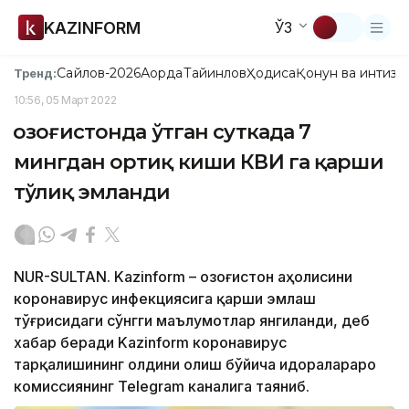
KAZINFORM
ЎЗ
Сайлов-2026
Ақорда
Тайинлов
Ҳодиса
Қонун ва интизо
Тренд:
10:56, 05 Март 2022
Қозоғистонда ўтган суткада 7
мингдан ортиқ киши КВИ га қарши
тўлиқ эмланди
NUR-SULTAN. Kazinform – Қозоғистон аҳолисини
коронавирус инфекциясига қарши эмлаш
тўғрисидаги сўнгги маълумотлар янгиланди, деб
хабар беради Kazinform коронавирус
тарқалишининг олдини олиш бўйича идоралараро
комиссиянинг Telegram каналига таяниб.