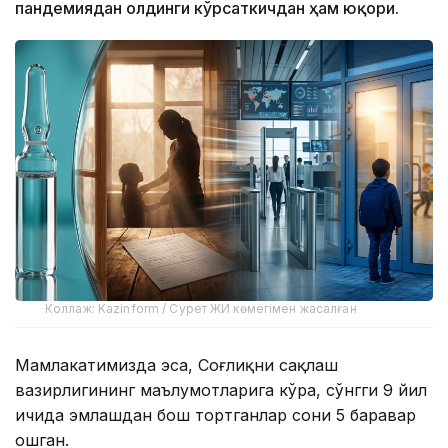
пандемиядан олдинги кўрсаткичдан ҳам юқори.
Коллаж: Kazinform / Сурет ЖИ көмегімен жасалған
Мамлакатимизда эса, Соғлиқни сақлаш
вазирлигининг маълумотларига кўра, сўнгги 9 йил
ичида эмлашдан бош тортганлар сони 5 баравар
ошган.