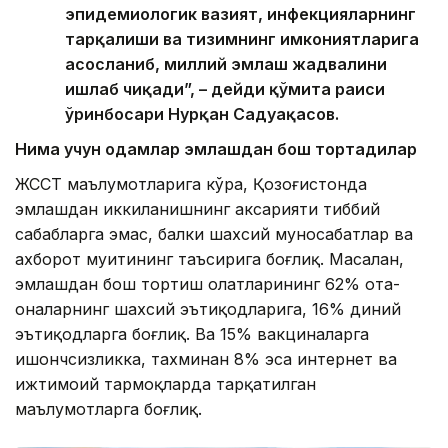
эпидемиологик вазият, инфекцияларнинг
тарқалиши ва тизимнинг имкониятларига
асосланиб, миллий эмлаш жадвалини
ишлаб чиқади”, – дейди қўмита раиси
ўринбосари Нурқан Садуақасов.
Нима учун одамлар эмлашдан бош тортадилар
ЖССТ маълумотларига кўра, Қозоғистонда
эмлашдан иккиланишнинг аксарияти тиббий
сабабларга эмас, балки шахсий муносабатлар ва
ахборот муҳитининг таъсирига боғлиқ. Масалан,
эмлашдан бош тортиш ҳолатларининг 62% ота-
оналарнинг шахсий эътиқодларига, 16% диний
эътиқодларга боғлиқ. Ва 15% вакциналарга
ишончсизликка, тахминан 8% эса интернет ва
ижтимоий тармоқларда тарқатилган
маълумотларга боғлиқ.