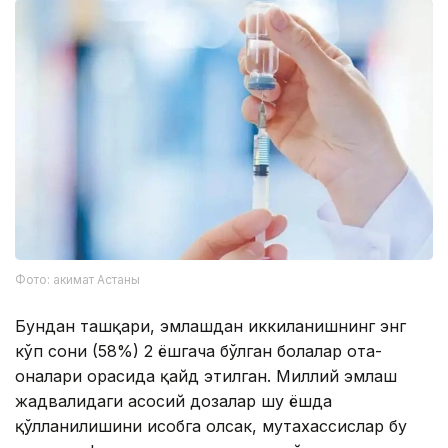
Фото: акимат Астаны
Бундан ташқари, эмлашдан иккиланишнинг энг
кўп сони (58%) 2 ёшгача бўлган болалар ота-
оналари орасида қайд этилган. Миллий эмлаш
жадвалидаги асосий дозалар шу ёшда
қўлланилишини ҳисобга олсак, мутахассислар бу