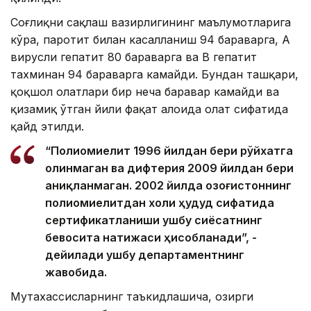
Соғлиқни сақлаш вазирлигининг маълумотларига
кўра, паротит билан касалланиш 94 бараварга, А
вирусли гепатит 80 бараварга ва B гепатит
тахминан 94 бараварга камайди. Бундан ташқари,
қоқшол ҳолатлари бир неча баравар камайди ва
қизамиқ ўтган йили фақат алоҳида ҳолат сифатида
қайд этилди.
“Полиомиелит 1996 йилдан бери рўйхатга
олинмаган ва дифтерия 2009 йилдан бери
аниқланмаган. 2002 йилда Қозоғистоннинг
полиомиелитдан холи ҳудуд сифатида
сертификатланиши ушбу сиёсатнинг
бевосита натижаси ҳисобланади”, -
дейилади ушбу департаментнинг
жавобида.
Мутахассисларнинг таъкидлашича, ҳозирги