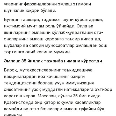
уларнинг фарзандларини эмлаш эҳтимоли
шунчалик юқори бўлади.
Бундан ташқари, тадқиқот шуни кўрсатадики,
ижтимоий муҳит ҳам роль ўйнайди. Оила ва
яқинларнинг эмлашни қўллаб-қувватлаши ота-
оналарнинг эмлаш қарорига таъсир қилса-да,
шубҳалар ва салбий муносабатлар эмлашдан бош
тортишга олиб келиши мумкин.
Эмлаш: 35 йиллик тажриба нимани кўрсатди
Бироқ, мутахассисларнинг таъкидлашича,
вакциналардан воз кечишнинг ҳозирги
тенденциясини баҳолаш учун иммунизация
сиёсатининг узоқ муддатли натижаларига эътибор
қаратиш керак. Масалан, сўнгги 35 йил ичида
Қозоғистонда бир қатор юқумли касалликлар
камайди ва ҳатто баъзилари эмлаш туфайли йўқ
қилинди.