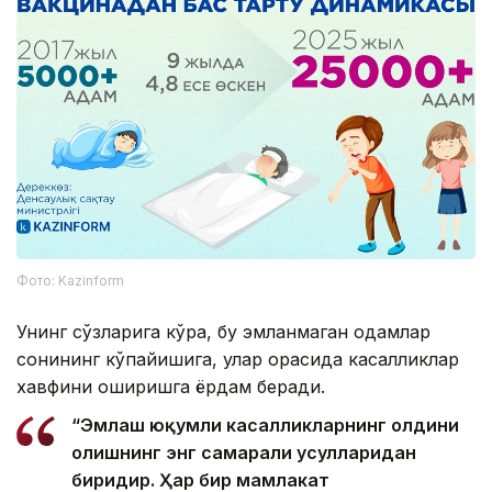
Фото: Kazinform
Унинг сўзларига кўра, бу эмланмаган одамлар
сонининг кўпайишига, улар орасида касалликлар
хавфини оширишга ёрдам беради.
“Эмлаш юқумли касалликларнинг олдини
олишнинг энг самарали усулларидан
биридир. Ҳар бир мамлакат