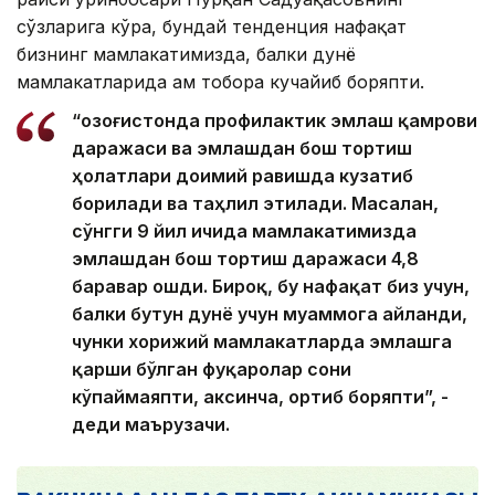
сўзларига кўра, бундай тенденция нафақат
бизнинг мамлакатимизда, балки дунё
мамлакатларида ҳам тобора кучайиб боряпти.
“Қозоғистонда профилактик эмлаш қамрови
даражаси ва эмлашдан бош тортиш
ҳолатлари доимий равишда кузатиб
борилади ва таҳлил этилади. Масалан,
сўнгги 9 йил ичида мамлакатимизда
эмлашдан бош тортиш даражаси 4,8
баравар ошди. Бироқ, бу нафақат биз учун,
балки бутун дунё учун муаммога айланди,
чунки хорижий мамлакатларда эмлашга
қарши бўлган фуқаролар сони
кўпаймаяпти, аксинча, ортиб боряпти”, -
деди маърузачи.