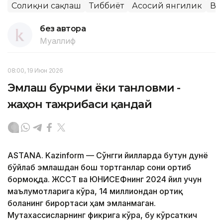
Соғлиқни сақлаш
Тиббиёт
Асосий янгилик
Ва
без автора
Муаллиф
08:00, 19 Июн 2026
Эмлаш бурчми ёки танловми -
жаҳон тажрибаси қандай
ASTANA. Kazinform — Сўнгги йилларда бутун дунё
бўйлаб эмлашдан бош тортганлар сони ортиб
бормоқда. ЖССТ ва ЮНИCЕФнинг 2024 йил учун
маълумотларига кўра, 14 миллиондан ортиқ
боланинг бирортаси ҳам эмланмаган.
Мутахассисларнинг фикрига кўра, бу кўрсаткич