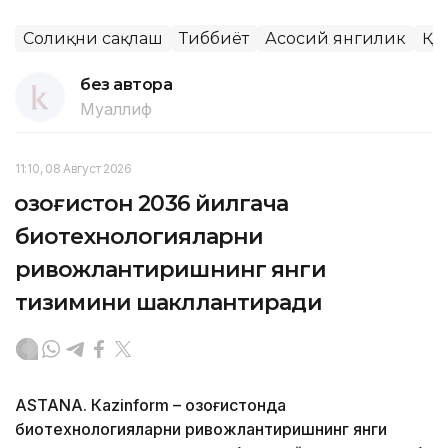
Соғлиқни сақлаш
Тиббиёт
Асосий янгилик
ҚР
без автора
Муаллиф
11:10, 08 Август 2026
Қозоғистон 2036 йилгача
биотехнологияларни
ривожлантиришнинг янги
тизимини шакллантиради
ASTANА. Кazinform – Қозоғистонда
биотехнологияларни ривожлантиришнинг янги