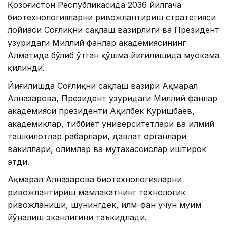
Қозоғистон Республикасида 2036 йилгача
биотехнологияларни ривожлантириш стратегияси
лойиҳаси Соғлиқни сақлаш вазирлиги ва Президент
ҳузуридаги Миллий фанлар академиясининг
Алматида бўлиб ўтган қўшма йиғилишида муҳокама
қилинди.
Йиғилишда Соғлиқни сақлаш вазири Ақмарал
Алназарова, Президент ҳузуридаги Миллий фанлар
академияси президенти Ақилбек Куришбаев,
академиклар, тиббиёт университетлари ва илмий
ташкилотлар раҳбарлари, давлат органлари
вакиллари, олимлар ва мутахассислар иштирок
этди.
Ақмарал Алназарова биотехнологияларни
ривожлантириш мамлакатнинг технологик
ривожланиши, шунингдек, илм-фан учун муҳим
йўналиш эканлигини таъкидлади.