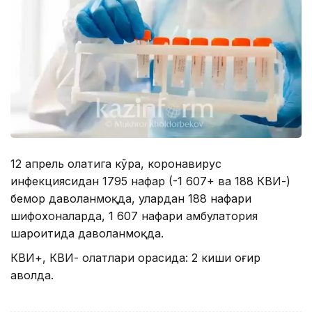
12 апрель ҳолатига кўра, коронавирус
инфекциясидан 1795 нафар (-1 607+ ва 188 КВИ-)
бемор даволанмоқда, улардан 188 нафари
шифохоналарда, 1 607 нафари амбулатория
шароитида даволанмоқда.
КВИ+, КВИ- ҳолатлари орасида: 2 киши оғир
аҳволда.