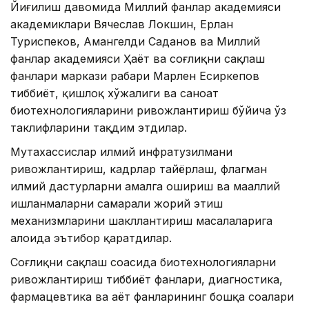
Йиғилиш давомида Миллий фанлар академияси
академиклари Вячеслав Локшин, Ерлан
Туриспеков, Амангелди Саданов ва Миллий
фанлар академияси Ҳаёт ва соғлиқни сақлаш
фанлари маркази раҳбари Марлен Есиркепов
тиббиёт, қишлоқ хўжалиги ва саноат
биотехнологияларини ривожлантириш бўйича ўз
таклифларини тақдим этдилар.
Мутахассислар илмий инфратузилмани
ривожлантириш, кадрлар тайёрлаш, флагман
илмий дастурларни амалга ошириш ва маҳаллий
ишланмаларни самарали жорий этиш
механизмларини шакллантириш масалаларига
алоҳида эътибор қаратдилар.
Соғлиқни сақлаш соҳасида биотехнологияларни
ривожлантириш тиббиёт фанлари, диагностика,
фармацевтика ва ҳаёт фанларининг бошқа соҳалари