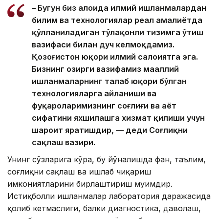
– Бугун биз алоҳида илмий ишланмалардан
билим ва технологиялар реал амалиётда
қўлланиладиган тўлақонли тизимга ўтиш
вазифаси билан дуч келмоқдамиз.
Қозоғистон юқори илмий салоҳиятга эга.
Бизнинг ҳозирги вазифамиз маҳаллий
ишланмаларнинг талаб юқори бўлган
технологияларга айланиши ва
фуқароларимизнинг соғлиғи ва ҳаёт
сифатини яхшилашга хизмат қилиши учун
шароит яратишдир, — деди Соғлиқни
сақлаш вазири.
Унинг сўзларига кўра, бу йўналишда фан, таълим,
соғлиқни сақлаш ва ишлаб чиқариш
имкониятларини бирлаштириш муҳимдир.
Истиқболли ишланмалар лаборатория даражасида
қолиб кетмаслиги, балки диагностика, даволаш,