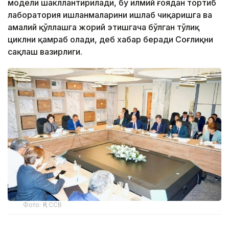
модели шакллантирилади, бу илмий ғоядан тортиб
лаборатория ишланмаларини ишлаб чиқаришга ва
амалий қўллашга жорий этишгача бўлган тўлиқ
циклни қамраб олади, деб хабар беради Соғлиқни
сақлаш вазирлиги.
Фото: ҚР ССВ