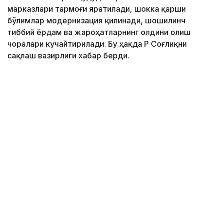
марказлари тармоғи яратилади, шокка қарши
бўлимлар модернизация қилинади, шошилинч
тиббий ёрдам ва жароҳатларнинг олдини олиш
чоралари кучайтирилади. Бу ҳақда ҚР Соғлиқни
сақлаш вазирлиги хабар берди.
Фото: Марказий коммуникациялар хизмати