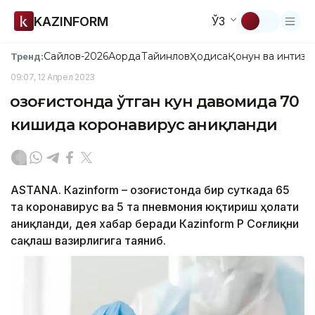
KAZINFORM
ЎЗ
Сайлов-2026
Ақорда
Тайинлов
Ҳодиса
Қонун ва интизо
Тренд:
09:07, 12 Апрел 2023
Қозоғистонда ўтган кун давомида 70
кишида коронавирус аниқланди
ASTANА. Кazinform – Қозоғистонда бир суткада 65
та коронавирус ва 5 та пневмония юқтириш ҳолати
аниқланди, дея хабар беради Кazinform ҚР Соғлиқни
сақлаш вазирлигига таяниб.