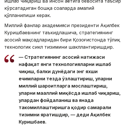
ишлаб чиқариш ва инсон ҳаётига бевосита таъсир
кўрсатадиган бошқа соҳаларда амалий
қўлланилиши керак.
Миллий фанлар академияси президенти Ақилбек
Куришбаевнинг таъкидлашича, стратегиянинг
асосий мақсадларидан бири Қозоғистонда тўлиқ
технологик сикл тизимини шакллантиришдир.
— Стратегиянинг асосий натижаси
нафақат янги технологияларни ишлаб
чиқиш, балки дунёдаги энг яхши
ечимларни тезда ўзлаштириш, уларни
миллий шароитларга мослаштириш,
уларни маҳаллий миқёсда ишлаб чиқариш,
улардан фойдаланиш ва янада
такомиллаштиришга қодир самарали
тизимни яратишдир, — деди Ақилбек
Куришбаев.