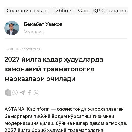
Соғлиқни сақлаш
Тиббиёт
Фан
ҚР Соғлиқни са
Бекабат Узаков
Муаллиф
09:08, 06 Август 2026
2027 йилга қадар ҳудудларда
замонавий травматология
марказлари очилади
ASTANА. Кazinform — Қозоғистонда жароҳатланган
беморларга тиббий ёрдам кўрсатиш тизимини
модернизация қилиш бўйича ишлар давом этмоқда.
2027 йилга бориб ҳудудий травматология