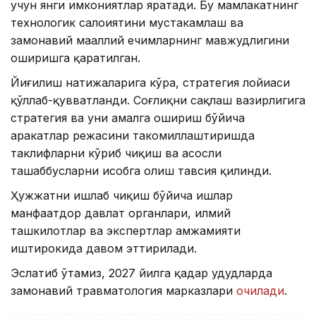
учун янги имкониятлар яратади. Бу мамлакатнинг
технологик салоҳиятини мустаҳкамлаш ва
замонавий маҳаллий ечимларнинг мавжудлигини
оширишга қаратилган.
Йиғилиш натижаларига кўра, стратегия лойиҳаси
қўллаб-қувватланди. Соғлиқни сақлаш вазирлигига
стратегия ва уни амалга ошириш бўйича
ҳаракатлар режасини такомиллаштиришда
таклифларни кўриб чиқиш ва асосли
ташаббусларни ҳисобга олиш тавсия қилинди.
Ҳужжатни ишлаб чиқиш бўйича ишлар
манфаатдор давлат органлари, илмий
ташкилотлар ва экспертлар ҳамжамияти
иштирокида давом эттирилади.
Эслатиб ўтамиз, 2027 йилга қадар ҳудудларда
замонавий травматология марказлари
очилади
.