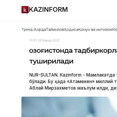
KAZINFORM
Ақорда
Тайинлов
Ҳодиса
Қонун ва интизом
Ко
Тренд:
10:31, 26 Январ 2022
Қозоғистонда тадбиркорл
туширилади
NUR-SULTAN. Кazinform - Мамлакатда 
бўлади. Бу ҳақда «Атамекен» миллий 
Аблай Мирзахметов маълум қилди, дея