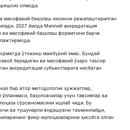
ришсиз қолмоқда.
да масофавий баҳолаш иккинчи режалаштирилган
илади. 2027 йилда Миллий аккредитация
 ва масофавий баҳолаш форматини барча
лажтирмоқда.
форматда ўтказиш мажбурий эмас. Бундай
 жавоб берадиган ва масофавий ўзаро таъсир
лган аккредитация субъектларига нисбатан
аз бир қатор методологик ҳужжатлар,
қўлланмаси, баҳоловчилар учун тавсиялар ва
лоҳаза сўровномасини ишлаб чиқди. Бу
очиқ ва тушунарли ёндашувни таъминлайди,
чиларининг фикр-мулоҳазаларини ҳисобга олган