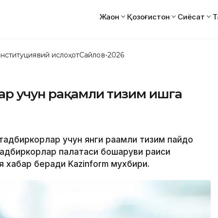
Жаҳон
Қозоғистон
Сиёсат
Т
нституциявий ислоҳот
Сайлов-2026
ар учун рақамли тизим ишга
тадбиркорлар учун янги рақамли тизим пайдо
тадбиркорлар палатаси бошқаруви раиси
 хабар беради Kazinform мухбири.