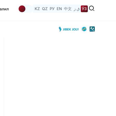
KZ
QZ
РУ
EN
中文
ق ز
ЎЗ
аҳлил