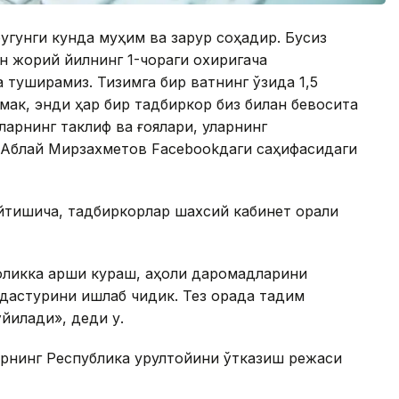
угунги кунда муҳим ва зарур соҳадир. Бусиз
н жорий йилнинг 1-чораги охиригача
 туширамиз. Тизимга бир вақтнинг ўзида 1,5
ак, энди ҳар бир тадбиркор биз билан бевосита
арнинг таклиф ва ғоялари, уларнинг
Аблай Мирзахметов Facebookдаги саҳифасидаги
тишича, тадбиркорлар шахсий кабинет орқали
оқликка қарши кураш, аҳоли даромадларини
астурини ишлаб чиқдик. Тез орада тақдим
йилади», деди у.
рнинг Республика қурултойини ўтказиш режаси