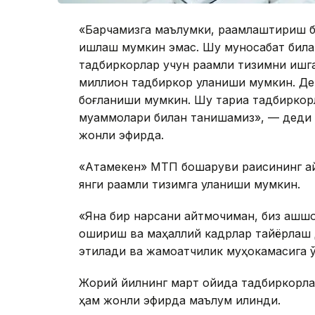
«Барчамизга маълумки, рақамлаштириш б
ишлаш мумкин эмас. Шу муносабат била
тадбиркорлар учун рақамли тизимни ишга
миллион тадбиркор уланиши мумкин. Дем
боғланиши мумкин. Шу тариқа тадбиркорл
муаммолари билан танишамиз», — деди 
жонли эфирда.
«Атамекен» МТП бошқаруви раисининг ай
янги рақамли тизимга уланиши мумкин.
«Яна бир нарсани айтмоқчиман, биз қашш
ошириш ва маҳаллий кадрлар тайёрлаш д
этилади ва жамоатчилик муҳокамасига қў
Жорий йилнинг март ойида тадбиркорла
ҳам жонли эфирда маълум қилинди.