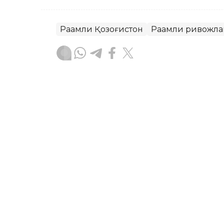
Рақамли Қозоғистон
Рақамли ривожл
Бекабат Узаков
Муаллиф
11:10, 03 Июл 2026
Қозоғистонда аёллар тад
Gender Index платформа
ASTANА. Кazinform — Қозоғистонда а