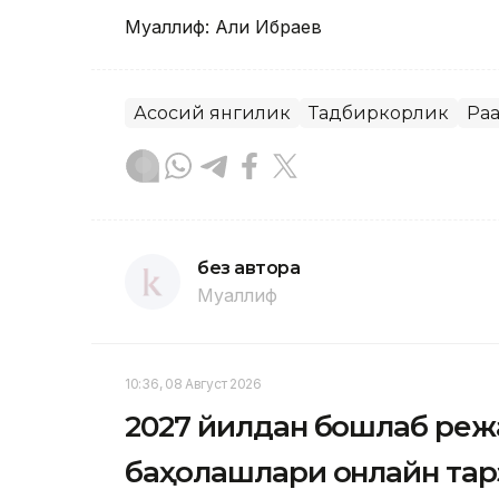
Муаллиф: Али Ибраев
Асосий янгилик
Тадбиркорлик
Рақ
без автора
Муаллиф
10:36, 08 Август 2026
2027 йилдан бошлаб реж
баҳолашлари онлайн тар