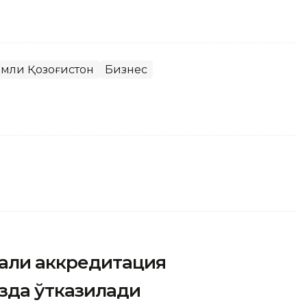
амли Қозоғистон
Бизнес
али аккредитация
зда ўтказилади