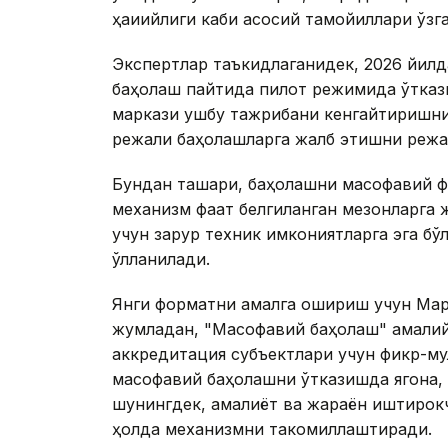
ҳақиқийлиги каби асосий тамойиллари ўзга
Экспертлар таъкидлаганидек, 2026 йил
баҳолаш пайтида пилот режимида ўтказ
маркази ушбу тажрибани кенгайтиришни
режали баҳолашларга жалб этишни режа
Бундан ташқари, баҳолашни масофавий 
механизм фақат белгиланган мезонларга
учун зарур техник имкониятларга эга бў
қўлланилади.
Янги форматни амалга ошириш учун Марк
жумладан, "Масофавий баҳолаш" амалий 
аккредитация субъектлари учун фикр-му
масофавий баҳолашни ўтказишда ягона, 
шунингдек, амалиёт ва жараён иштирок
ҳолда механизмни такомиллаштиради.