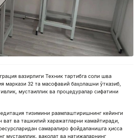
грация вазирлиги Техник тартибга соли шва
я маркази 32 та масофавий баҳолашни ўтказиб,
тивлик, мустақиллик ва процедуралар сифатини
едитация тизимини рақамлаштиришнинг кейинги
ун вақт ва ташкилий харажатларни камайтиради,
ресурсларидан самаралироқ фойдаланишга ҳисса
нг мустақиллик, ваколат ва натижаларнинг