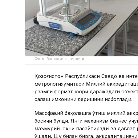
Фото: Экология вазирлиги
Қозоғистон Республикаси Савдо ва инте
метрологияқўмитаси Миллий аккредитаци
рақамли формат юқори даражадаги объек
сақлаш имконини беришини исботлади.
Масофавий баҳолашга ўтиш миллий аккр
босқичи бўлди. Янги механизм бизнес уч
маъмурий юкни пасайтиради ва давлат 
қўшади. Шу билан бирга, аккредитацияни