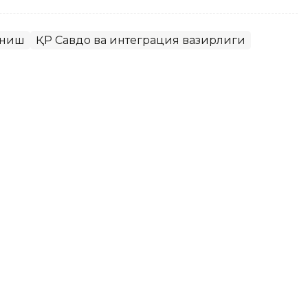
аниш
ҚР Савдо ва интеграция вазирлиги
биркорлигини баҳолаш учун
си ишлаб чиқилади
ёлларнинг иқтисодиётдаги ролини баҳолаш