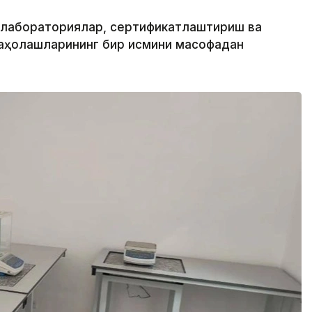
и лабораториялар, сертификатлаштириш ва
аҳолашларининг бир қисмини масофадан