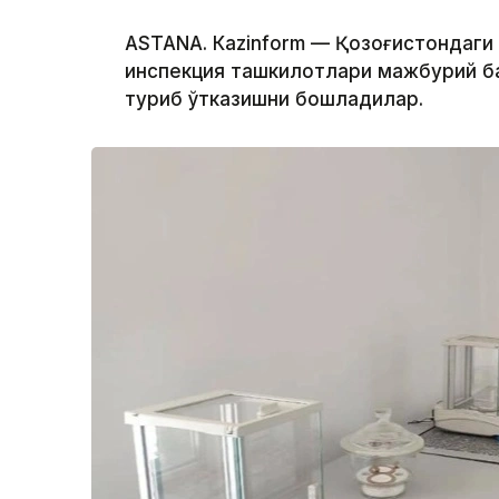
ASTANА. Кazinform — Қозоғистондаг
инспекция ташкилотлари мажбурий б
туриб ўтказишни бошладилар.