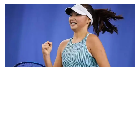
Фото: ktf.kz
Дунёнинг 829-ракеткаси, ушбу мусобақанинг 3-
ракеткаси А. Саөиндиыова финалда жаҳон
рейтингида 1253-ўринни эгаллаб турган
ҳиндистонлик Вайшнави Адкарга қарши