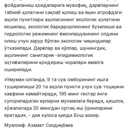
фойдаланиш қоидаларига мувофиқ, дарёларнинг
табиий ҳолатини сақлаб қолиш ва яқин атрофдаги
аҳоли пунктлари аҳолисининг экологик ҳолатини
яхшилаш, экологик барқарорликнинг бузилиши ва
гидрологик режимнинг ёмонлашувининг олдини
олиш учун зарур бўлган экологик чиқиндилар
ўтказилади. Дарёлар ва кўллар, шунингдек,
аҳолининг санитария -эпидемиологик
эҳтиёжларини қондириш чоралари амалга
оширилади.
»Умуман олганда, 9 та сув омборининг ишга
туширилиши 20 та аҳоли пункти учун сув тошқини
хавфини камайтиради, 195 минг гектар янги
суғориладиган ерларни муомалага беради, қишлоқ
хўжалигида 20 мингдан ортиқ иш ўринларини
яратади«, - дея хулоса қилди Бош вазир.
Муаллиф: Aзамат Сиздиқбаев