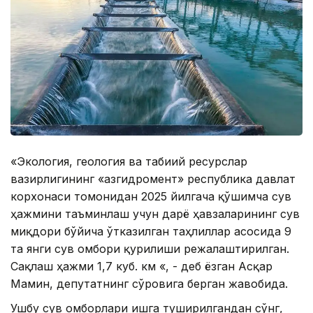
«Экология, геология ва табиий ресурслар
вазирлигининг «Қазгидромент» республика давлат
корхонаси томонидан 2025 йилгача қўшимча сув
ҳажмини таъминлаш учун дарё ҳавзаларининг сув
миқдори бўйича ўтказилган таҳлиллар асосида 9
та янги сув омбори қурилиши режалаштирилган.
Сақлаш ҳажми 1,7 куб. км «, - деб ёзган Aсқар
Мамин, депутатнинг сўровига берган жавобида.
Ушбу сув омборлари ишга туширилгандан сўнг,