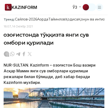
KAZINFORM
ЎЗ
Сайлов-2026
Ақорда
Тайинлов
Ҳодиса
Қонун ва интизо
Тренд:
16:07, 14 Октябр 2021
Қозоғистонда тўққизта янги сув
омбори қурилади
NUR-SULTAN. Kazinform – Қозоғистон Бош вазири
Aсқар Мамин янги сув омборлари қурилиши
режалари билан бўлишди, деб хабар беради
Kazinform мухбири.