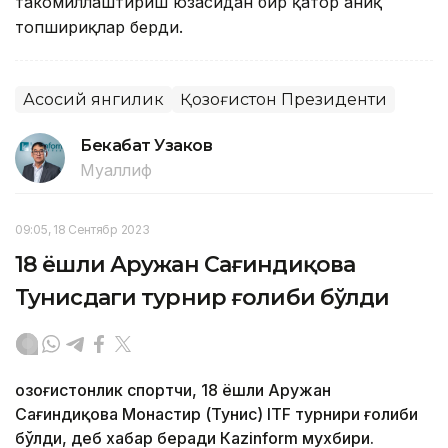
такомиллаштириш юзасидан бир қатор аниқ
топшириқлар берди.
Асосий янгилик
Қозоғистон Президенти
Бекабат Узаков
Муаллиф
09:05, 18 Сентябр 2023
18 ёшли Аружан Сағиндиқова
Тунисдаги турнир ғолиби бўлди
Қозоғистонлик спортчи, 18 ёшли Аружан
Сағиндиқова Монастир (Тунис) ITF турнири ғолиби
бўлди, деб хабар беради Каzinform мухбири.