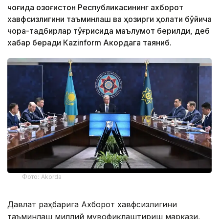
чоғида Қозоғистон Республикасининг ахборот
хавфсизлигини таъминлаш ва ҳозирги ҳолати бўйича
чора-тадбирлар тўғрисида маълумот берилди, деб
хабар беради Каzinform Акордага таяниб.
Фото: Akorda
Давлат раҳбарига Ахборот хавфсизлигини
таъминлаш миллий мувофиқлаштириш маркази,