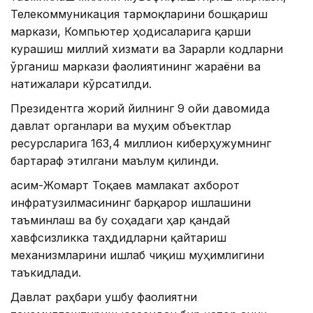
Телекоммуникация тармоқларини бошқариш
маркази, Компьютер ҳодисаларига қарши
курашиш миллий хизмати ва Зарарли кодларни
ўрганиш маркази фаолиятининг жараёни ва
натижалари кўрсатилди.
Президентга жорий йилнинг 9 ойи давомида
давлат органлари ва муҳим объектлар
ресурсларига 163,4 миллион киберҳужумнинг
бартараф этилгани маълум қилинди.
Қасим-Жомарт Тоқаев мамлакат ахборот
инфратузилмасининг барқарор ишлашини
таъминлаш ва бу соҳадаги ҳар қандай
хавфсизликка таҳдидларни қайтариш
механизмларини ишлаб чиқиш муҳимлигини
таъкидлади.
Давлат раҳбари ушбу фаолиятни