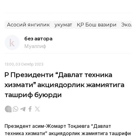
Асосий янгилик
Ҳукумат
ҚР Бош вазири
Экол
без автора
Муаллиф
13:00, 03 Октябр 2023
ҚР Президенти “Давлат техника
хизмати” акциядорлик жамиятига
ташриф буюрди
Президент Қасим-Жомарт Тоқаевга “Давлат
техника хизмати” акциядорлик жамиятига ташрифи