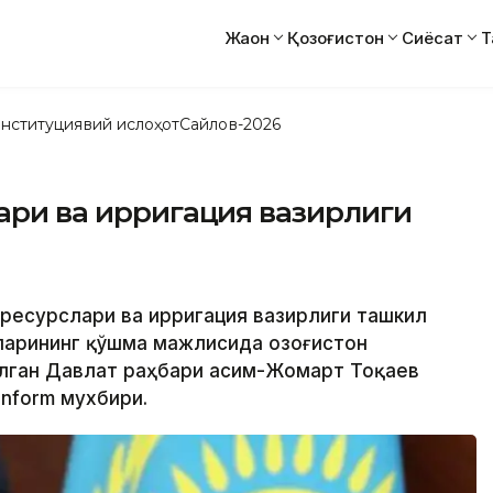
Жаҳон
Қозоғистон
Сиёсат
Т
нституциявий ислоҳот
Сайлов-2026
лари ва ирригация вазирлиги
в ресурслари ва ирригация вазирлиги ташкил
ларининг қўшма мажлисида Қозоғистон
лган Давлат раҳбари Қасим-Жомарт Тоқаев
nform мухбири.