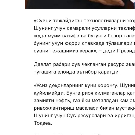
«Сувни тежайдиган технологияларни жор
Шунинг учун самарали усулларни таклиф
жуда муҳим вазифа ва бугунги бозор тал
бунинг учун юқори ставкада тўлашлари к
сувни тежашимиз керак», – деди Презид
Давлат раҳбари сув чекланган ресурс эк
тугашига алоҳида эътибор қаратди.
«Усиз деҳқонларнинг куни қоронғу. Шунин
қўйилмайди. Бунга риоя қилмаганлар қа
аҳамияти нефть, газ ёки металлдан кам 
ривожлантириш масаласи билан мустақил
Шунинг учун Сув ресурслари ва ирригац
Тоқаев.