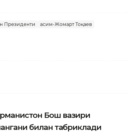
он Президенти
Қасим-Жомарт Тоқаев
рманистон Бош вазири
лангани билан табриклади