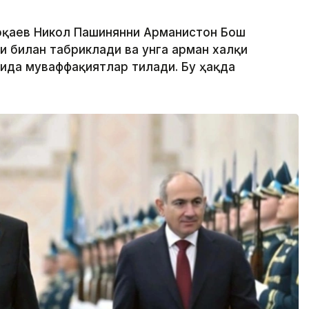
Тоқаев Никол Пашинянни Арманистон Бош
и билан табриклади ва унга арман халқи
ида муваффақиятлар тилади. Бу ҳақда