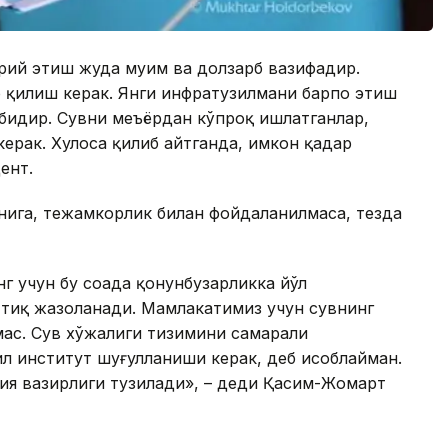
ий этиш жуда муҳим ва долзарб вазифадир.
 қилиш керак. Янги инфратузилмани барпо этиш
абидир. Сувни меъёрдан кўпроқ ишлатганлар,
ерак. Хулоса қилиб айтганда, имкон қадар
ент.
анига, тежамкорлик билан фойдаланилмаса, тезда
г учун бу соҳада қонунбузарликка йўл
ттиқ жазоланади. Мамлакатимиз учун сувнинг
эмас. Сув хўжалиги тизимини самарали
 институт шуғулланиши керак, деб ҳисоблайман.
ия вазирлиги тузилади», – деди Қасим-Жомарт