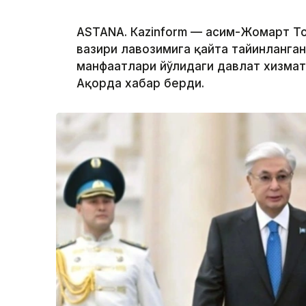
ASTANА. Кazinform — Қасим-Жомарт 
вазири лавозимига қайта тайинланган
манфаатлари йўлидаги давлат хизмат
Ақорда хабар берди.