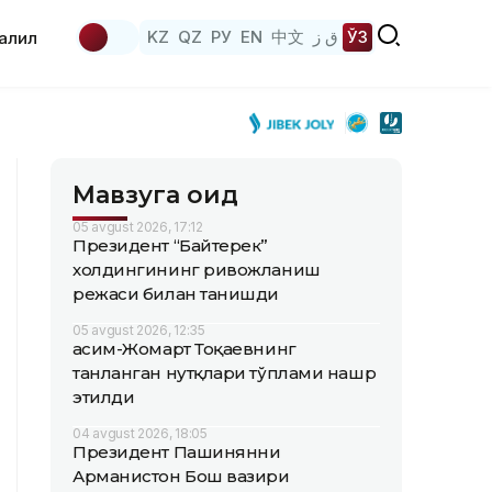
KZ
QZ
РУ
EN
中文
ق ز
ЎЗ
аҳлил
Мавзуга оид
05 avgust 2026, 17:12
Президент “Байтерек”
холдингининг ривожланиш
режаси билан танишди
05 avgust 2026, 12:35
Қасим-Жомарт Тоқаевнинг
танланган нутқлари тўплами нашр
этилди
04 avgust 2026, 18:05
Президент Пашинянни
Арманистон Бош вазири