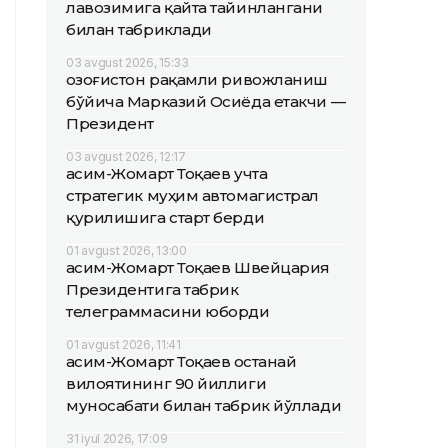
лавозимига қайта тайинлангани
билан табриклади
03 avgust 2026, 15:33
Қозоғистон рақамли ривожланиш
бўйича Марказий Осиёда етакчи —
Президент
03 avgust 2026, 12:17
Қасим-Жомарт Тоқаев учта
стратегик муҳим автомагистрал
қурилишига старт берди
01 avgust 2026, 13:00
Қасим-Жомарт Тоқаев Швейцария
Президентига табрик
телеграммасини юборди
01 avgust 2026, 11:41
Қасим-Жомарт Тоқаев Қостанай
вилоятининг 90 йиллиги
муносабати билан табрик йўллади
31 iyul 2026, 17:09