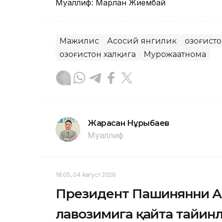
Муаллиф: Марлан Жиембай
Мажилис
Асосий янгилик
Қозоғист
Қозоғистон халқига
Мурожаатнома
Жарасқан Нұрыбаев
Муаллиф
18:05, 04 Август 2026
Президент Пашинянни А
лавозимига қайта тайин