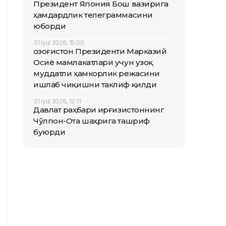
Президент Япония Бош вазирига
ҳамдардлик телеграммасини
юборди
31 iyul 2026, 15:00
Қозоғистон Президенти Марказий
Осиё мамлакатлари учун узоқ
муддатли ҳамкорлик режасини
ишлаб чиқишни таклиф қилди
31 iyul 2026, 12:11
Давлат раҳбари Қирғизистоннинг
Чўлпон-Ота шаҳрига ташриф
буюрди