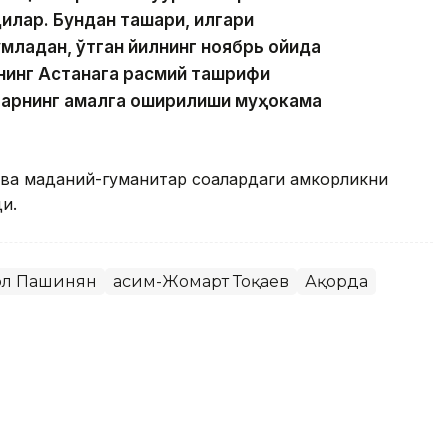
илар. Бундан ташқари, илгари
младан, ўтган йилнинг ноябрь ойида
нинг Астанага расмий ташрифи
арнинг амалга оширилиши муҳокама
ва маданий-гуманитар соҳалардаги ҳамкорликни
и.
ол Пашинян
Қасим-Жомарт Тоқаев
Ақорда