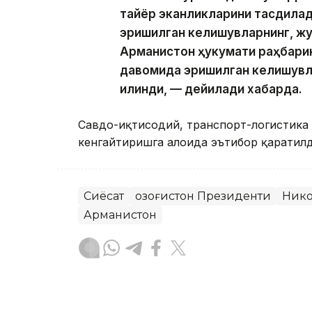
тайёр эканликларини тасдиқлад
эришилган келишувларнинг, жу
Арманистон ҳукумати раҳбари
давомида эришилган келишувл
қилинди, — дейилади хабарда.
Савдо-иқтисодий, транспорт-логистика 
кенгайтиришга алоҳида эътибор қаратилд
Сиёсат
Қозоғистон Президенти
Ник
Арманистон
Бекабат Узаков