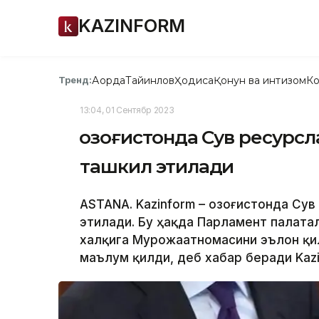
KAZINFORM
Ақорда
Тайинлов
Ҳодиса
Қонун ва интизом
Ко
Тренд:
13:04, 01 Сентябр 2023
Қозоғистонда Сув ресурс
ташкил этилади
ASTANA. Kazinform – Қозоғистонда Су
этилади. Бу ҳақда Парламент палата
халқига Мурожаатномасини эълон қи
маълум қилди, деб хабар беради Kazi