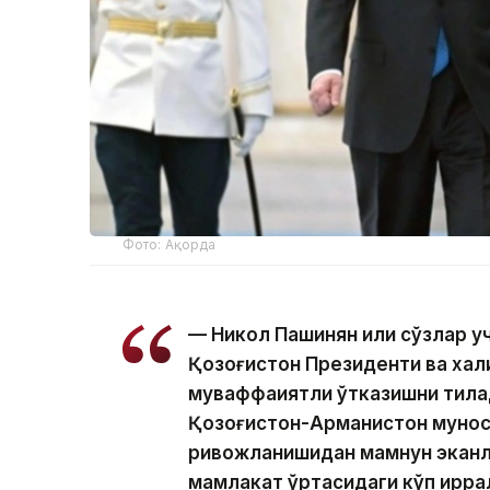
Фото: Ақорда
— Никол Пашинян илиқ сўзлар 
Қозоғистон Президенти ва хал
муваффақиятли ўтказишни тила
Қозоғистон-Арманистон мунос
ривожланишидан мамнун эканл
мамлакат ўртасидаги кўп қирр