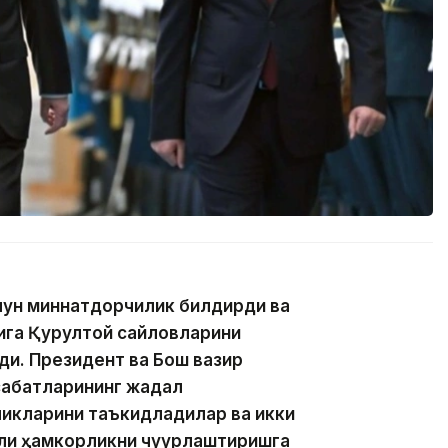
учун миннатдорчилик билдирди ва
қига Қурултой сайловларини
ди. Президент ва Бош вазир
абатларининг жадал
икларини таъкидладилар ва икки
али ҳамкорликни чуқурлаштиришга