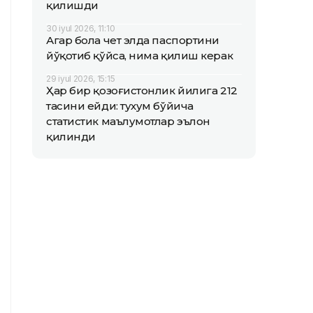
қилишди
30 iyul 2026, 11:10
Агар бола чет элда паспортини
йўқотиб қўйса, нима қилиш керак
29 iyul 2026, 15:15
Ҳар бир қозоғистонлик йилига 212
тасини ейди: тухум бўйича
статистик маълумотлар эълон
қилинди