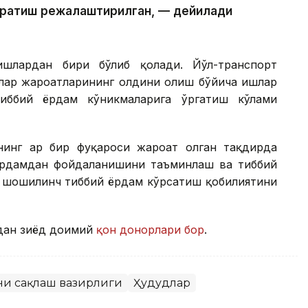
 яратиш режалаштирилган, — дейилади
ишлардан бири бўлиб қолади. Йўл-транспорт
лар жароҳатларининг олдини олиш бўйича ишлар
тиббий ёрдам кўникмаларига ўргатиш кўлами
нинг ҳар бир фуқароси жароҳат олган тақдирда
ёрдамдан фойдаланишини таъминлаш ва тиббий
а шошилинч тиббий ёрдам кўрсатиш қобилиятини
дан зиёд доимий
қон донорлари бор
.
ни сақлаш вазирлиги
Ҳудудлар