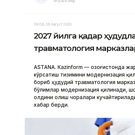
Муаллиф
09:08, 06 Август 2026
2027 йилга қадар ҳудудл
травматология марказла
ASTANА. Кazinform — Қозоғистонда ж
кўрсатиш тизимини модернизация қил
бориб ҳудудий травматология марказ
бўлимлар модернизация қилинади, ш
олдини олиш чоралари кучайтирилади.
хабар берди.