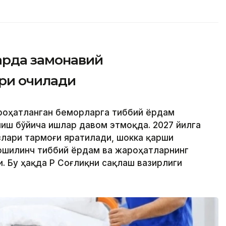
арда замонавий
ри очилади
ароҳатланган беморларга тиббий ёрдам
иш бўйича ишлар давом этмоқда. 2027 йилга
лари тармоғи яратилади, шокка қарши
ошилинч тиббий ёрдам ва жароҳатларнинг
 Бу ҳақда ҚР Соғлиқни сақлаш вазирлиги