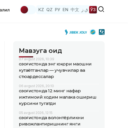
KZ
QZ
РУ
EN
中文
ق ز
ЎЗ
аҳлил
Мавзуга оид
07 avgust 2026, 10:39
Қозоғистонда энг юқори маошни
кутаётганлар — учувчилар ва
стюардессалар
06 avgust 2026, 20:10
Қозоғистонда 12 минг нафар
ижтимоий ходим малака ошириш
курсини тугатди
05 avgust 2026, 12:15
Қозоғистонда волонтёрликни
ривожлантиришнинг янги