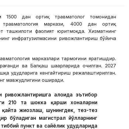
ам 1500 дан ортиқ травматолог томонидан
 травматология маркази, 4000 дан ортиқ
ёт ташкилоти фаолият юритмоқда. Хизматнинг
 унинг инфратузилмасини ривожлантириш бўйича
равматология марказлари тармоғини яратишдир.
рағанди ва Балқаш шаҳарларида очилган. 2027
шқа ҳудудларига кенгайтириш режалаштирилган.
нг мавжудлигини оширади.
 ривожлантиришга алоҳида эътибор
аги 210 та шокка қарши хоналарни
қайта жиҳозлаш, шунингдек, тез-тез
дир бўладиган магистрал йўлларнинг
тиббий пункт ва сайёҳлик ҳудудларида