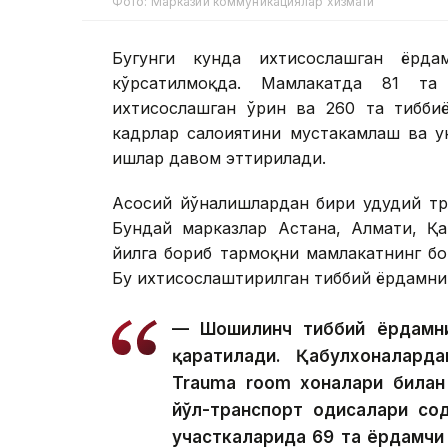
Фото: Марказий коммуникациялар хизмати
Бугунги кунда ихтисослашган ёрд
кўрсатилмоқда. Мамлакатда 81 та
ихтисослашган ўрин ва 260 та тибби
кадрлар салоҳиятини мустаҳкамлаш ва
ишлар давом эттирилади.
Асосий йўналишлардан бири ҳудудий т
Бундай марказлар Астана, Алмати, Қа
йилга бориб тармоқни мамлакатнинг бо
Бу ихтисослаштирилган тиббий ёрдамни
— Шошилинч тиббий ёрдамни
қаратилади. Қабулхоналард
Trauma room хоналари билан 
йўл-транспорт ҳодисалари со
участкаларида 69 та ёрдамчи 