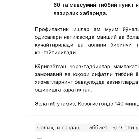
60 та мавсумий тиббий пункт
вазирлик хабарида.
Профилактик ишлар ҳам муҳим йўнал
ҳодисалари натижасида маиший ва бола
кучайтирилади ва аҳолини биринчи 
кенгайтирилади.
Кўрилаётган чора-тадбирлар мамлакат
замонавий ва юқори сифатли тиббий 
хизматларнинг фавқулодда вазиятлард
оширишга қаратилган.
Эслатиб ўтамиз, Қозоғистонда 140 минг
Соғлиқни сақлаш
Тиббиёт
ҚР Соғлиқ