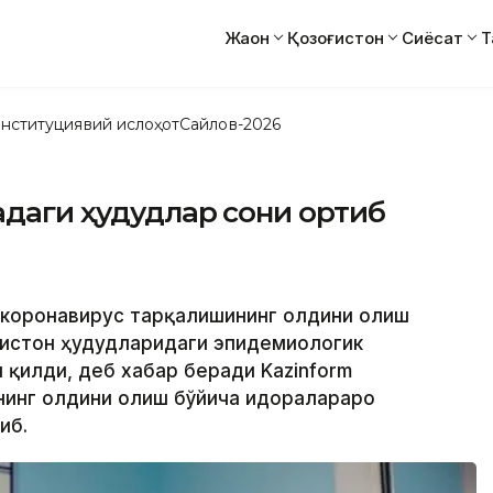
Жаҳон
Қозоғистон
Сиёсат
Т
нституциявий ислоҳот
Сайлов-2026
надаги ҳудудлар сони ортиб
а коронавирус тарқалишининг олдини олиш
ғистон ҳудудларидаги эпидемиологик
 қилди, деб хабар беради Kazinform
нинг олдини олиш бўйича идоралараро
иб.