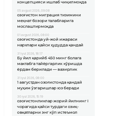
концепцияси ишлаб чиқилмоқда
05 avgust 2026, 09:08
Қозоғистон миграция тизимини
меҳнат бозори талабларига
мослаштирмоқда
01 avgust 2026, 08:00
Қозоғистонда уй-жой ижараси
нархлари қайси ҳудудда қандай
31 iyul 2026, 18:17
Бу йил қарийб 450 минг болага
мактабга тайёргарлик кўришда
ёрдам берилади — вазирлик
31 iyul 2026, 08:00
1 августдан Қозоғистонда қандай
муҳим ўзгаришлар юз беради
30 iyul 2026, 15:19
Қозоғистонликлар жорий йилнинг I
чорагида қайси турдаги озиқ-
овқатларни энг кўп истеъмол