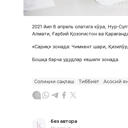
2021 йил 8 апрель ҳолатига кўра, Нур-Су
Алмати, Ғарбий Қозоғистон ва Қарағанд
«Сариқ» зонада: Чимкент шаҳри, Қизилў
Бошқа барча ҳудудлар «яшил» зонада.
Соғлиқни сақлаш
Тиббиёт
Асосий я
без автора