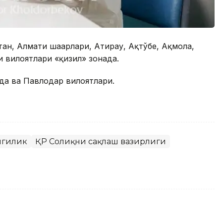
лтан, Алмати шаҳарлари, Атирау, Ақтўбе, Ақмола,
и вилоятлари «қизил» зонада.
рда ва Павлодар вилоятлари.
нгилик
ҚР Соғлиқни сақлаш вазирлиги