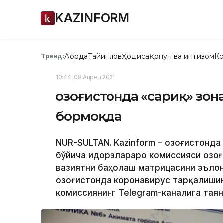
KAZINFORM
Ақорда
Тайинлов
Ҳодиса
Қонун ва интизом
Ко
Тренд:
10:44, 08 Апрел 2021
Қозоғистонда «сариқ» зо
бормоқда
NUR-SULTAN. Kazinform – Қозоғистонд
бўйича идоралараро комиссияси Қозо
вазиятни баҳолаш матрицасини эълон
Қозоғистонда коронавирус тарқалиши
комиссиянинг Telegram-каналига таян