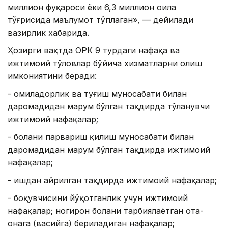
миллион фуқароси ёки 6,3 миллион оила
тўғрисида маълумот тўплаган», — дейилади
вазирлик хабарида.
Ҳозирги вақтда ОРК 9 турдаги нафақа ва
ижтимоий тўловлар бўйича хизматларни олиш
имкониятини беради:
- ҳомиладорлик ва туғиш муносабати билан
даромадидан маҳрум бўлган тақдирда тўланувчи
ижтимоий нафақалар;
- болани парвариш қилиш муносабати билан
даромадидан маҳрум бўлган тақдирда ижтимоий
нафақалар;
- ишдан айрилган тақдирда ижтимоий нафақалар;
- боқувчисини йўқотганлик учун ижтимоий
нафақалар; ногирон болани тарбиялаётган ота-
онага (васийга) бериладиган нафақалар;