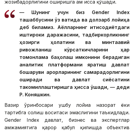
жозибадорлигини оширишга ҳам ҳисса қўшади.
— Шунинг учун биз Gender Index
ташаббусини ўз вақтида ва долзарб лойиҳа
деб биламиз. Аёлларнинг иқтисодиётдаги
иштироки даражасини, тадбиркорликнинг
ҳозирги ҳолатини ва минтақавий
ривожланиш кўрсаткичларини ҳар
томонлама баҳолаш имконини берадиган
аналитик платформани яратиш давлат
бошқаруви қарорларининг самарадорлигини
оширади ва давлат сиёсатини
такомиллаштиришга ҳисса қўшади, — деди
Р. Коняшкин.
Вазир ўринбосари ушбу лойиҳа назорат ёки
тартибга солиш воситаси эмаслигини таъкидлади.
Gender Index давлат, бизнес ва экспертлар
ҳамжамиятига қарор қабул қилишда объектив