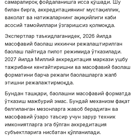
самаралироқ фойдаланишга ҳисса қўшади. Шу
билан бирга, аккредитациянинг мустақиллик,
ваколат ва натижаларнинг ҳақиқийлиги каби
асосий тамойиллари ўзгаришсиз қолмоқда.
Экспертлар таъкидлаганидек, 2026 йилда
масофавий баҳолаш иккинчи режалаштирилган
баҳолаш пайтида пилот режимида ўтказилади.
2027 йилда Миллий аккредитация маркази ушбу
тажрибани кенгайтиришни ва масофавий баҳолаш
форматини барча режали баҳолашларга жалб
этишни режалажтирмоқда.
Бундан ташқари, баҳолашни масофавий форматда
ўтказиш мажбурий эмас. Бундай механизм фақат
белгиланган мезонларга жавоб берадиган ва
масофавий ўзаро таъсир учун зарур техник
имкониятларга эга бўлган аккредитация
субъектларига нисбатан қўлланилади.