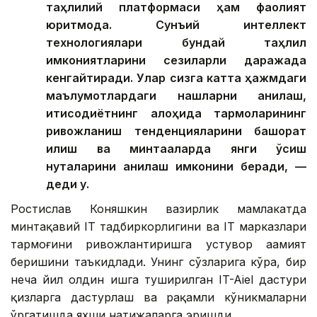
таҳлилий платформаси ҳам фаолият
юритмоқда. Сунъий интеллект
технологиялари бундай таҳлил
имкониятларини сезиларли даражада
кенгайтиради. Улар сизга катта ҳажмдаги
маълумотлардаги нақшларни аниқлаш,
иқтисодиётнинг алоҳида тармоқларининг
ривожланиш тенденцияларини башорат
қилиш ва минтақаларда янги ўсиш
нуқталарини аниқлаш имконини беради, —
деди у.
Ростислав Коняшкин вазирлик мамлакатда
минтақавий IТ тадбиркорлигини ва IТ марказлари
тармоғини ривожлантиришга устувор аҳамият
беришини таъкидлади. Унинг сўзларига кўра, бир
неча йил олдин ишга туширилган IT-Aiel дастури
қизларга дастурлаш ва рақамли кўникмаларни
ўргатишда яхши натижаларга эришди.