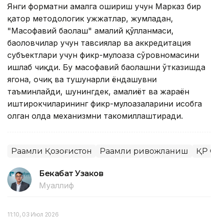
Янги форматни амалга ошириш учун Марказ бир
қатор методологик ҳужжатлар, жумладан,
"Масофавий баҳолаш" амалий қўлланмаси,
баҳоловчилар учун тавсиялар ва аккредитация
субъектлари учун фикр-мулоҳаза сўровномасини
ишлаб чиқди. Бу масофавий баҳолашни ўтказишда
ягона, очиқ ва тушунарли ёндашувни
таъминлайди, шунингдек, амалиёт ва жараён
иштирокчиларининг фикр-мулоҳазаларини ҳисобга
олган ҳолда механизмни такомиллаштиради.
Рақамли Қозоғистон
Рақамли ривожланиш
ҚР С
Бекабат Узаков
Муаллиф
11:10, 03 Июл 2026