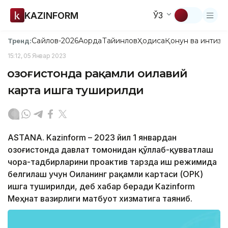
KAZINFORM
ЎЗ
Сайлов-2026
Ақорда
Тайинлов
Ҳодиса
Қонун ва интизо
Тренд:
15:12, 05 Январ 2023
Қозоғистонда рақамли оилавий
карта ишга туширилди
ASTANA. Kazinform – 2023 йил 1 январдан
Қозоғистонда давлат томонидан қўллаб-қувватлаш
чора-тадбирларини проактив тарзда иш режимида
белгилаш учун Оиланинг рақамли картаси (ОРК)
ишга туширилди, деб хабар беради Kazinform
Меҳнат вазирлиги матбуот хизматига таяниб.