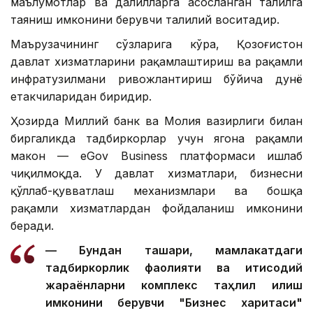
маълумотлар ва далилларга асосланган таҳлилга
таяниш имконини берувчи таҳлилий воситадир.
Маърузачининг сўзларига кўра, Қозоғистон
давлат хизматларини рақамлаштириш ва рақамли
инфратузилмани ривожлантириш бўйича дунё
етакчиларидан биридир.
Ҳозирда Миллий банк ва Молия вазирлиги билан
биргаликда тадбиркорлар учун ягона рақамли
макон — eGov Business платформаси ишлаб
чиқилмоқда. У давлат хизматлари, бизнесни
қўллаб-қувватлаш механизмлари ва бошқа
рақамли хизматлардан фойдаланиш имконини
беради.
— Бундан ташқари, мамлакатдаги
тадбиркорлик фаолияти ва иқтисодий
жараёнларни комплекс таҳлил қилиш
имконини берувчи "Бизнес харитаси"