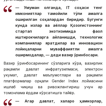
— Умуман олганда, IТ соҳаси тенг
имкониятлар тамойили тўлиқ амалга
оширилган соҳалардан биридир. Бугунги
кунда қизлар ва аёллар Қозоғистоннинг
стартап экотизимида фаол
иштирокчиларга айланишди, технологик
компаниялар яратдилар ва инновацион
лойиҳаларни муваффақиятли амалга
оширмоқдалар, — деди вазир ўринбосари.
Вазир ўринбосарининг сўзларига кўра, вазирлик
рақамли давлат инфратузилмаси, электрон
ҳукумат, давлат маълумотлари ва рақамли
платформалар орқали Gender Index лойиҳасини
ишлаб чиқиш ва ривожлантириш учун ҳар
томонлама ёрдам кўрсатишга тайёр.
— Агар давлат, халқаро ҳамкорлар,