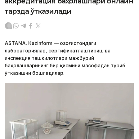
аккредитация баҳолашлари онлайн
тарзда ўтказилади
ASTANА. Кazinform — Қозоғистондаги
лабораториялар, сертификатлаштириш ва
инспекция ташкилотлари мажбурий
баҳолашларининг бир қисмини масофадан туриб
ўтказишни бошладилар.