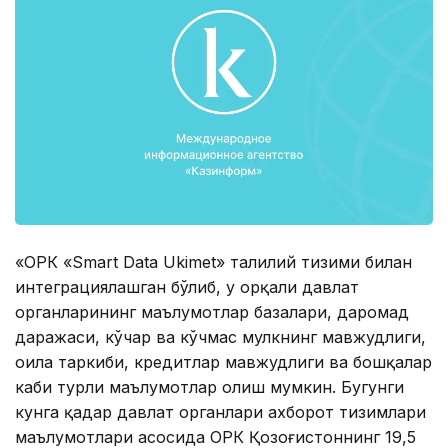
«ОРК «Smart Data Ukimet» таҳлилий тизими билан
интеграциялашган бўлиб, у орқали давлат
органларининг маълумотлар базалари, даромад
даражаси, кўчар ва кўчмас мулкнинг мавжудлиги,
оила таркиби, кредитлар мавжудлиги ва бошқалар
каби турли маълумотлар олиш мумкин. Бугунги
кунга қадар давлат органлари ахборот тизимлари
маълумотлари асосида ОРК Қозоғистоннинг 19,5