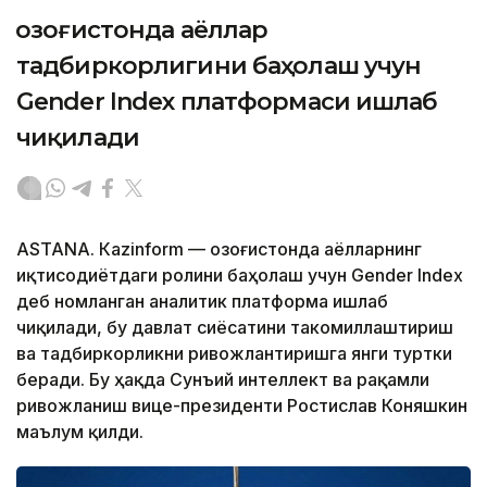
Қозоғистонда аёллар
тадбиркорлигини баҳолаш учун
Gender Index платформаси ишлаб
чиқилади
ASTANА. Кazinform — Қозоғистонда аёлларнинг
иқтисодиётдаги ролини баҳолаш учун Gender Index
деб номланган аналитик платформа ишлаб
чиқилади, бу давлат сиёсатини такомиллаштириш
ва тадбиркорликни ривожлантиришга янги туртки
беради. Бу ҳақда Сунъий интеллект ва рақамли
ривожланиш вице-президенти Ростислав Коняшкин
маълум қилди.