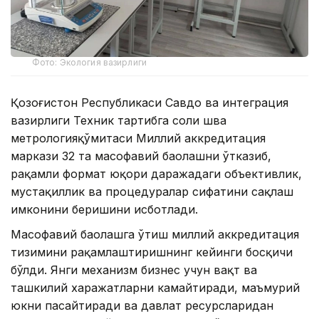
Фото: Экология вазирлиги
Қозоғистон Республикаси Савдо ва интеграция
вазирлиги Техник тартибга соли шва
метрологияқўмитаси Миллий аккредитация
маркази 32 та масофавий баҳолашни ўтказиб,
рақамли формат юқори даражадаги объективлик,
мустақиллик ва процедуралар сифатини сақлаш
имконини беришини исботлади.
Масофавий баҳолашга ўтиш миллий аккредитация
тизимини рақамлаштиришнинг кейинги босқичи
бўлди. Янги механизм бизнес учун вақт ва
ташкилий харажатларни камайтиради, маъмурий
юкни пасайтиради ва давлат ресурсларидан