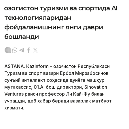
Қозоғистон туризми ва спортида AI
технологияларидан
фойдаланишнинг янги даври
бошланди
ASTANА. Кazinform – Қозоғистон Республикаси
Туризм ва спорт вазири Ербол Мирзабосинов
сунъий интеллект соҳасида дунёга машҳур
мутахассис, 01.AI бош директори, Sinovation
Ventures раиси профессор Ли Кай-Фу билан
учрашди, деб хабар беради вазирлик матбуот
хизмати.