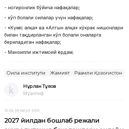
- ногиронлик бўйича нафақалар;
- кўп болали оилалар учун нафақалар;
- «Күміс алқа» ва «Алтын алқа» кўкрак нишонлари
билан тақдирланган кўп болали оналарга
бериладиган нафақалар;
- Манзилли ижтимоий ёрдам.
Оила институти
Жамият
Рақамли Қозоғистон
Нұрлан Тұяқов
Муаллиф
10:36, 08 Август 2026
2027 йилдан бошлаб режали