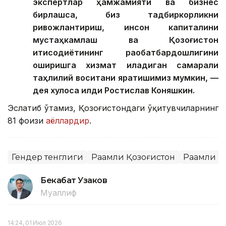
экспертлар ҳамжамияти ва бизнес
бирлашса, биз тадбиркорликни
ривожлантириш, инсон капиталини
мустаҳкамлаш ва Қозоғистон
иқтисодиётининг рақобатбардошлигини
оширишга хизмат қиладиган самарали
таҳлилий воситани яратишимиз мумкин, —
дея хулоса қилди Ростислав Коняшкин.
Эслатиб ўтамиз, Қозоғистондаги ўқитувчиларнинг
81 фоизи
аёллардир
.
Гендер тенглиги
Рақамли Қозоғистон
Рақамли 
Бекабат Узаков
Муаллиф
14:24, 01 Июл 2026