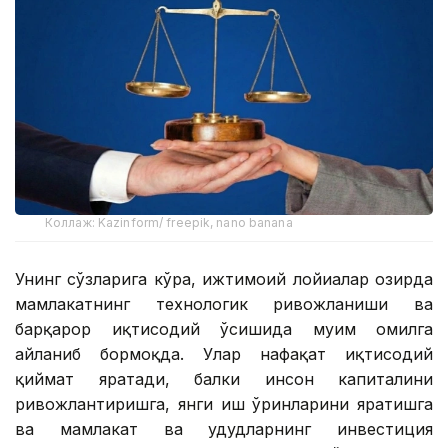
Коллаж: Kazinform/ freepik, nano banana
Унинг сўзларига кўра, ижтимоий лойиҳалар ҳозирда
мамлакатнинг технологик ривожланиши ва
барқарор иқтисодий ўсишида муҳим омилга
айланиб бормоқда. Улар нафақат иқтисодий
қиймат яратади, балки инсон капиталини
ривожлантиришга, янги иш ўринларини яратишга
ва мамлакат ва ҳудудларнинг инвестиция