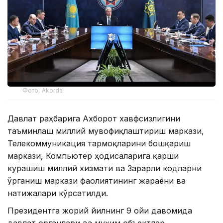
Фото: Akorda
Давлат раҳбарига Ахборот хавфсизлигини
таъминлаш миллий мувофиқлаштириш маркази,
Телекоммуникация тармоқларини бошқариш
маркази, Компьютер ҳодисаларига қарши
курашиш миллий хизмати ва Зарарли кодларни
ўрганиш маркази фаолиятининг жараёни ва
натижалари кўрсатилди.
Президентга жорий йилнинг 9 ойи давомида