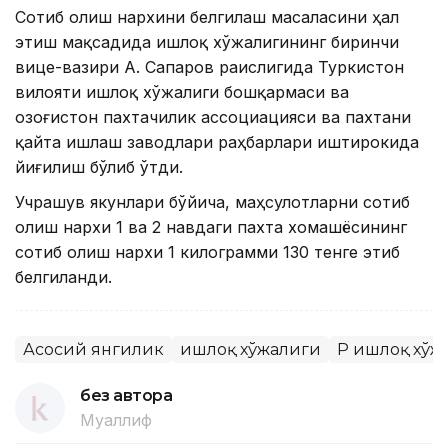
Сотиб олиш нархини белгилаш масаласини ҳал
этиш мақсадида Қишлоқ хўжалигининг биринчи
вице-вазири А. Сапаров раислигида Туркистон
вилояти Қишлоқ хўжалиги бошқармаси ва
Қозоғистон пахтачилик ассоциацияси ва пахтани
қайта ишлаш заводлари раҳбарлари иштирокида
йиғилиш бўлиб ўтди.
Учрашув якунлари бўйича, маҳсулотларни сотиб
олиш нархи 1 ва 2 навдаги пахта хомашёсининг
сотиб олиш нархи 1 килограмми 130 тенге этиб
белгиланди.
Асосий янгилик
Қишлоқ хўжалиги
ҚР Қишлоқ хў
без автора
Муаллиф