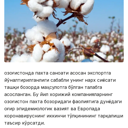
Қозоғистонда пахта саноати асосан экспортга
йўналтирилганлиги сабабли унинг нарх сиёсати
ташқи бозорда маҳсулотга бўлган талабга
асосланган. Бу йил хорижий компанияларнинг
Қозоғистон пахта бозоридаги фаолиятига дунёдаги
оғир эпидемиологик вазият ва Европада
коронавируснинг иккинчи тўлқинининг тарқалиши
таъсир кўрсатди.