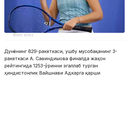
Фото: ktf.kz
Дунёнинг 829-ракеткаси, ушбу мусобақанинг 3-
ракеткаси А. Саөиндиыова финалда жаҳон
рейтингида 1253-ўринни эгаллаб турган
ҳиндистонлик Вайшнави Адкарга қарши
чемпионлик учун кураш олиб борди.
Биринчи партия кескин курашлар остида ўтди,
Аружан тай-брейкда муваффақиятли ўйнади - 7:6
(8:6).
Иккинчи сетда қозоғистонлик ёш теннисчи
рақибига ҳеч қандай имконият қолдирмади - 6:0.