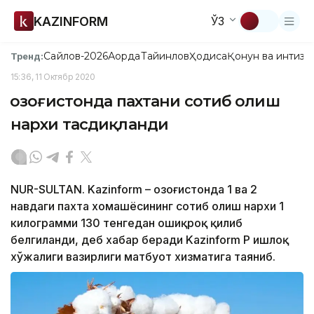
KAZINFORM
ЎЗ
Сайлов-2026
Ақорда
Тайинлов
Ҳодиса
Қонун ва интизо
Тренд:
15:36, 11 Октябр 2020
Қозоғистонда пахтани сотиб олиш
нархи тасдиқланди
NUR-SULTAN. Kazinform – Қозоғистонда 1 ва 2
навдаги пахта хомашёсининг сотиб олиш нархи 1
килограмми 130 тенгедан ошиқроқ қилиб
белгиланди, деб хабар беради Kazinform ҚР Қишлоқ
хўжалиги вазирлиги матбуот хизматига таяниб.