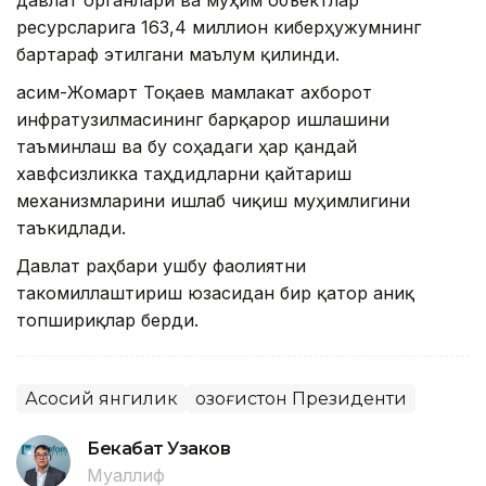
давлат органлари ва муҳим объектлар
ресурсларига 163,4 миллион киберҳужумнинг
бартараф этилгани маълум қилинди.
Қасим-Жомарт Тоқаев мамлакат ахборот
инфратузилмасининг барқарор ишлашини
таъминлаш ва бу соҳадаги ҳар қандай
хавфсизликка таҳдидларни қайтариш
механизмларини ишлаб чиқиш муҳимлигини
таъкидлади.
Давлат раҳбари ушбу фаолиятни
такомиллаштириш юзасидан бир қатор аниқ
топшириқлар берди.
Асосий янгилик
Қозоғистон Президенти
Бекабат Узаков
Муаллиф