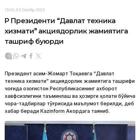
13:00, 03 Октябр 2023
ҚР Президенти “Давлат техника
хизмати” акциядорлик жамиятига
ташриф буюрди
Президент Қасим-Жомарт Тоқаевга “Давлат
техника хизмати” акциядорлик жамиятига ташрифи
чоғида Қозоғистон Республикасининг ахборот
хавфсизлигини таъминлаш ва ҳозирги ҳолати бўйича
чора-тадбирлар тўғрисида маълумот берилди, деб
хабар беради Каzinform Акордага таяниб.