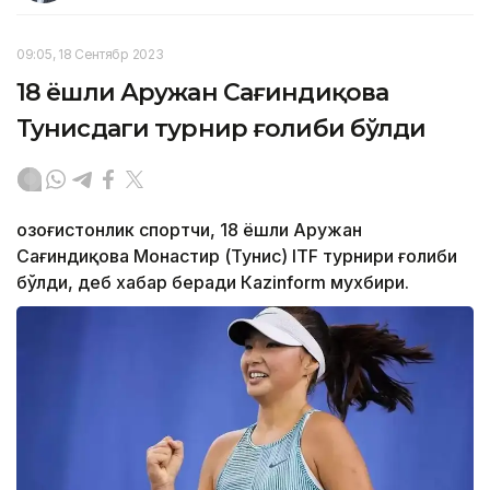
09:05, 18 Сентябр 2023
18 ёшли Аружан Сағиндиқова
Тунисдаги турнир ғолиби бўлди
Қозоғистонлик спортчи, 18 ёшли Аружан
Сағиндиқова Монастир (Тунис) ITF турнири ғолиби
бўлди, деб хабар беради Каzinform мухбири.