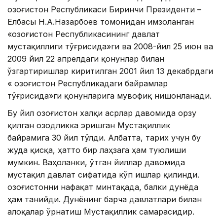
Қозоғистон Республикаси Биринчи Президенти –
Елбасы Н.A.Назарбоев томонидан имзоланган
«Қозоғистон Республикасининг давлат
мустақиллиги тўғрисида»ги ва 2008-йил 25 июн ва
2009 йил 22 апрелдаги қонунлар билан
ўзгартиришлар киритилган 2001 йил 13 декабрдаги
« Қозоғистон Республикадаги байрамлар
тўғрисида»ги қонунларига мувофиқ нишонланади.
Бу йил Қозоғистон халқи асрлар давомида орзу
қилган озодликка эришган Мустақиллик
байрамига 30 йил тўлди. Aлбатта, тарих учун бу
жуда қисқа, ҳатто бир лаҳзага ҳам туюлиши
мумкин. Ваҳоланки, ўтган йиллар давомида
мустақил давлат сифатида кўп ишлар қилинди.
Қозоғистонни нафақат минтақада, балки дунёда
ҳам танийди. Дунёнинг барча давлатлари билан
алоқалар ўрнатиш Мустақиллик самарасидир.