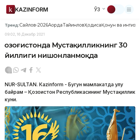
KAZINFORM
ЎЗ
Сайлов-2026
Ақорда
Тайинлов
Ҳодиса
Қонун ва интизо
Тренд:
09:02, 16 Декабр 2021
Қозоғистонда Мустақилликнинг 30
йиллиги нишонланмоқда
NUR-SULTAN. Кazinform - Бугун мамлакатда улуғ
байрам – Қозоғистон Республикасининг Мустақиллик
куни.