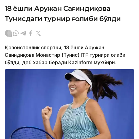
18 ёшли Аружан Сағиндиқова
Тунисдаги турнир ғолиби бўлди
Қозоғистонлик спортчи, 18 ёшли Аружан
Сағиндиқова Монастир (Тунис) ITF турнири ғолиби
бўлди, деб хабар беради Каzinform мухбири.