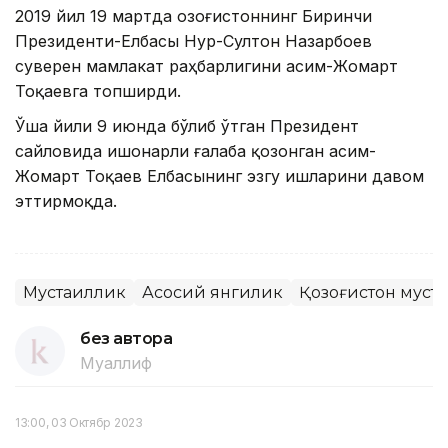
2019 йил 19 мартда Қозоғистоннинг Биринчи
Президенти-Елбасы Нур-Султон Назарбоев
суверен мамлакат раҳбарлигини Қасим-Жомарт
Тоқаевга топширди.
Ўша йили 9 июнда бўлиб ўтган Президент
сайловида ишонарли ғалаба қозонган Қасим-
Жомарт Тоқаев Елбасынинг эзгу ишларини давом
эттирмоқда.
Мустақиллик
Асосий янгилик
Қозоғистон муст
без автора
Муаллиф
13:00, 03 Октябр 2023