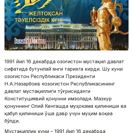
1991 йил 16 декабрда Қозоғистон мустақил давлат
сифатида бутунлай янги тарихга кирди. Шу куни
Қозоғистон Республикаси Президенти
Н.A.Назарбоев «Қозоғистон Республикасининг
давлат мустақиллиги тўғрисида»ги
Конституциявий қонунни имзолади. Мазкур
қонуннинг Олий Кенгашда муҳокама қилиниши ва
қабул қилиниши ўша давр учун муҳим воқеа
бўлди.
Мустақиллик куни – 1991 йил 16 декабрда