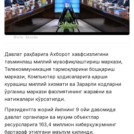
Фото: Akorda
Давлат раҳбарига Ахборот хавфсизлигини
таъминлаш миллий мувофиқлаштириш маркази,
Телекоммуникация тармоқларини бошқариш
маркази, Компьютер ҳодисаларига қарши
курашиш миллий хизмати ва Зарарли кодларни
ўрганиш маркази фаолиятининг жараёни ва
натижалари кўрсатилди.
Президентга жорий йилнинг 9 ойи давомида
давлат органлари ва муҳим объектлар
ресурсларига 163,4 миллион киберҳужумнинг
бартараф этилгани маълум қилинди.