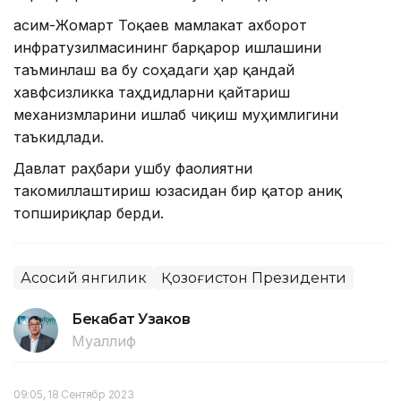
Қасим-Жомарт Тоқаев мамлакат ахборот
инфратузилмасининг барқарор ишлашини
таъминлаш ва бу соҳадаги ҳар қандай
хавфсизликка таҳдидларни қайтариш
механизмларини ишлаб чиқиш муҳимлигини
таъкидлади.
Давлат раҳбари ушбу фаолиятни
такомиллаштириш юзасидан бир қатор аниқ
топшириқлар берди.
Асосий янгилик
Қозоғистон Президенти
Бекабат Узаков
Муаллиф
09:05, 18 Сентябр 2023