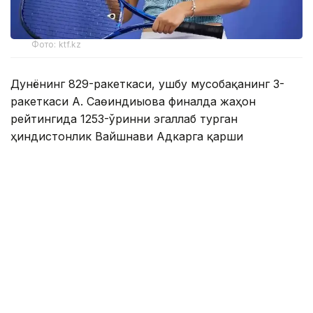
Фото: ktf.kz
Дунёнинг 829-ракеткаси, ушбу мусобақанинг 3-
ракеткаси А. Саөиндиыова финалда жаҳон
рейтингида 1253-ўринни эгаллаб турган
ҳиндистонлик Вайшнави Адкарга қарши
чемпионлик учун кураш олиб борди.
Биринчи партия кескин курашлар остида ўтди,
Аружан тай-брейкда муваффақиятли ўйнади - 7:6
(8:6).
Иккинчи сетда қозоғистонлик ёш теннисчи
рақибига ҳеч қандай имконият қолдирмади - 6:0.
Шу тариқа Аружан Сағиндиқова муҳим ғалабага
эришди.