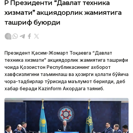
ҚР Президенти “Давлат техника
хизмати” акциядорлик жамиятига
ташриф буюрди
Президент Қасим-Жомарт Тоқаевга “Давлат
техника хизмати” акциядорлик жамиятига ташрифи
чоғида Қозоғистон Республикасининг ахборот
хавфсизлигини таъминлаш ва ҳозирги ҳолати бўйича
чора-тадбирлар тўғрисида маълумот берилди, деб
хабар беради Каzinform Акордага таяниб.