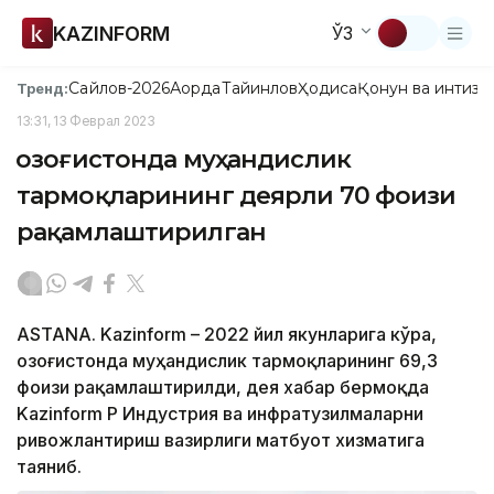
KAZINFORM
ЎЗ
Сайлов-2026
Ақорда
Тайинлов
Ҳодиса
Қонун ва интизо
Тренд:
13:31, 13 Феврал 2023
Қозоғистонда муҳандислик
тармоқларининг деярли 70 фоизи
рақамлаштирилган
ASTANA. Kazinform – 2022 йил якунларига кўра,
Қозоғистонда муҳандислик тармоқларининг 69,3
фоизи рақамлаштирилди, дея хабар бермоқда
Kazinform ҚР Индустрия ва инфратузилмаларни
ривожлантириш вазирлиги матбуот хизматига
таяниб.