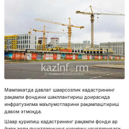
Мамлакатда давлат шаҳарсозлик кадастрининг
рақамли фондини шакллантириш доирасида
инфратузилма маълумотларини рақамлаштириш
давом этмоқда.
Шаҳар қурилиш кадастрининг рақамли фонди ҳар
йили аҳоли пунктларининг қурилиш ҳудудларидаги