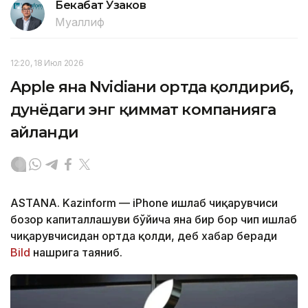
Бекабат Узаков
Муаллиф
12:20, 18 Июл 2026
Apple яна Nvidiaни ортда қолдириб,
дунёдаги энг қиммат компанияга
айланди
ASTANA. Kazinform — iPhone ишлаб чиқарувчиси
бозор капиталлашуви бўйича яна бир бор чип ишлаб
чиқарувчисидан ортда қолди, деб хабар беради
Bild
нашрига таяниб.