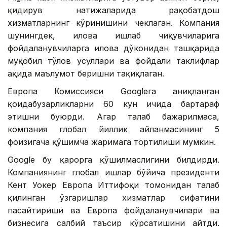
қидирув натижаларида рақобатдош
хизматларнинг кўринишини чеклаган. Компания
шунингдек, илова ишлаб чиқувчиларига
фойдаланувчиларга илова дўконидан ташқарида
муқобил тўлов усуллари ва фойдали таклифлар
ҳақида маълумот беришни тақиқлаган.
Европа Комиссияси Googleга аниқланган
қоидабузарликларни 60 кун ичида бартараф
этишни буюрди. Агар талаб бажарилмаса,
компания глобал йиллик айланмасининг 5
фоизигача қўшимча жаримага тортилиши мумкин.
Google бу қарорга қўшилмаслигини билдирди.
Компаниянинг глобал ишлар бўйича президенти
Кент Уокер Европа Иттифоқи томонидан талаб
қилинган ўзгаришлар хизматлар сифатини
пасайтириши ва Европа фойдаланувчилари ва
бизнесига салбий таъсир кўрсатишини айтди.