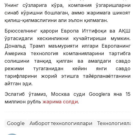
Унинг сўзларига кўра, компания ўзгаришларни
синаб кўришни бошлаган, аммо жаримага шикоят
қилиш-қилмаслигини ҳали эълон қилмаган.
Брюсселнинг қарори Европа Иттифоқи ва АҚШ
ўртасидаги кескинликни кучайтириши мумкин.
Дональд Трамп маъмурияти илгари Европанинг
Америка технология компанияларини тартибга
солишини танқид қилган ва амалдаги савдо
режими тугаганидан кейин янги савдо
тарифларини жорий этишга тайёрланаётганини
айтган эди.
Эслатиб ўтамиз, Москва суди Googleга яна 15
миллион рубль
жарима солди
.
Google
Ахборот технологиялари
Технологияла