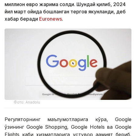
миллион евро жарима солди. Шундай қилиб, 2024
йил март ойида бошланган тергов якунланди, деб
хабар беради
Euronews
.
Фото: Аnadolu
Регуляторнинг маълумотларига кўра, Google
ўзининг Google Shopping, Google Hotels ва Google
Flights каби хизматларига устувор аҳамият бериб,