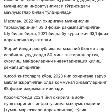
муҳандислик инфратузилмаси тўғрисидаги
маълумотлар билан тўлдирилади.
Масалан, 2022 йил охиригача муҳандислик
тармоқларининг 69,3 фоизи рақамлаштирилган.
Шу билан бирга, 2021 йилда бу кўрсаткич 63,1 фоиз
даражасида кузатилди.
Жорий йилда республика ва маҳаллий бюджетлар
ҳисобидан ҳудудларда 80 минг гектардан ортиқ
қурилиш майдонларини инвентаризация қилиш
режалаштирилган.
Ҳисоб-китобларга кўра, 2023 йил охиригача зарур
маблағ ажратилган ҳолда коммунал хизматларнинг
88 фоизи рақамлаштирилади.
Қозоғистонда 2024 йил охиригача аҳоли
пунктларининг инфратузилма маълумотларини
(туман марказлари даражасигача) тўлиқ