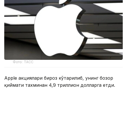
Фото: ТАСС
Apple акциялари бироз кўтарилиб, унинг бозор
қиймати тахминан 4,9 триллион долларга етди.
Nvidiaнинг акциялари тахминан 4,8 триллион
долларни ташкил этади.
Технология инвесторлари ҳозирда ўз активларини
қайта мувозанатлаштирмоқдалар. Кўпчилик
сўнгги ойлардаги рекорд даражадаги ўсишдан