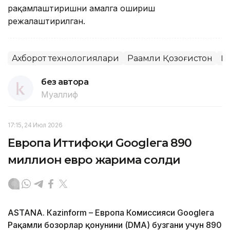
рақамлаштиришни амалга ошириш
режалаштирилган.
Ахборот технологиялари
Рақамли Қозоғистон
Қ
без автора
Муаллиф
17:15, 24 Июл 2026
Европа Иттифоқи Googleга 890
миллион евро жарима солди
ASTANА. Кazinform – Европа Комиссияси Googleга
Рақамли бозорлар қонунини (DMA) бузгани учун 890