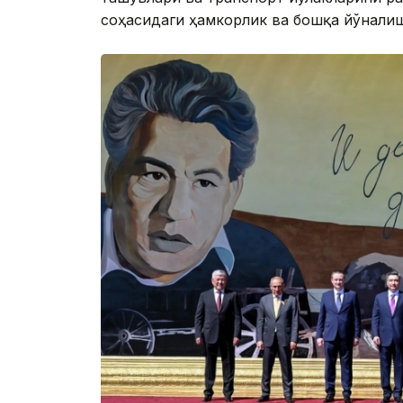
соҳасидаги ҳамкорлик ва бошқа йўнали