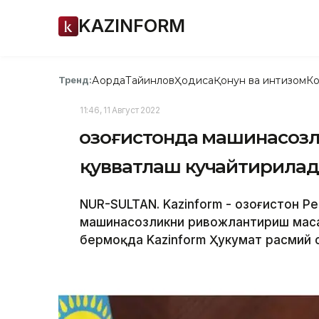
KAZINFORM
Ақорда
Тайинлов
Ҳодиса
Қонун ва интизом
Ко
Тренд:
11:46, 11 Август 2022
Қозоғистонда машинасозл
қувватлаш кучайтирила
NUR-SULTAN. Kazinform - Қозоғистон 
машинасозликни ривожлантириш маса
бермоқда Kazinform Ҳукумат расмий с