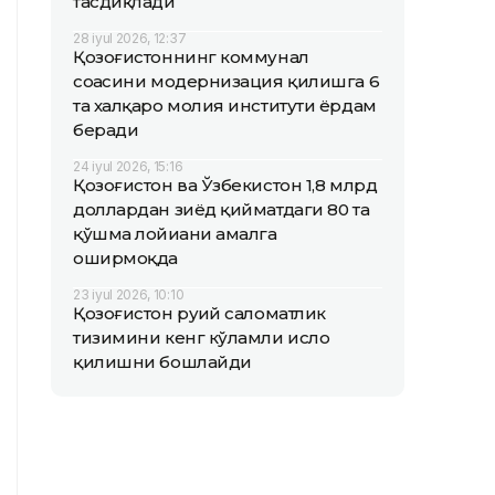
тасдиқлади
28 iyul 2026, 12:37
Қозоғистоннинг коммунал
соҳасини модернизация қилишга 6
та халқаро молия институти ёрдам
беради
24 iyul 2026, 15:16
Қозоғистон ва Ўзбекистон 1,8 млрд
доллардан зиёд қийматдаги 80 та
қўшма лойиҳани амалга
оширмоқда
23 iyul 2026, 10:10
Қозоғистон руҳий саломатлик
тизимини кенг кўламли ислоҳ
қилишни бошлайди