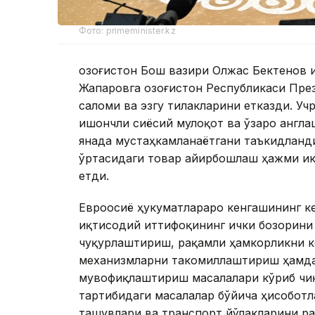
Фото: primeminister.kz
Қозоғистон Бош вазири Олжас Бектенов 
Жапаровга Қозоғистон Республикаси Пр
саломи ва эзгу тилакларини етказди. У
ишончли сиёсий мулоқот ва ўзаро англа
янада мустаҳкамланаётгани таъкидланди.
ўртасидаги товар айирбошлаш ҳажми икк
етди.
Евроосиё ҳукуматлараро кенгашининг к
иқтисодий иттифоқининг ички бозорини
чуқурлаштириш, рақамли ҳамкорликни 
механизмларни такомиллаштириш ҳамда
мувофиқлаштириш масалалари кўриб чиқ
тартибидаги масалалар бўйича ҳисоботл
ташувлари ва транспорт йўлакларини р