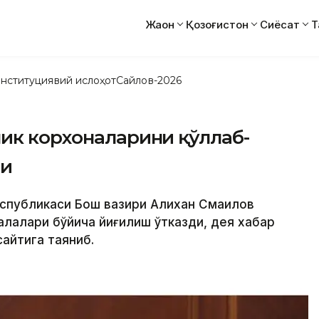
Жаҳон
Қозоғистон
Сиёсат
Т
нституциявий ислоҳот
Сайлов-2026
ик корхоналарини қўллаб-
ди
Республикаси Бош вазири Алихан Смаилов
лалари бўйича йиғилиш ўтказди, дея хабар
айтига таяниб.