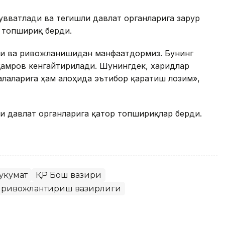
увватлади ва тегишли давлат органларига зарур
 топшириқ берди.
ши ва ривожланишидан манфаатдормиз. Бунинг
қамров кенгайтирилади. Шунингдек, харидлар
лаларига ҳам алоҳида эътибор қаратиш лозим»,
и давлат органларига қатор топшириқлар берди.
Ҳукумат
ҚР Бош вазири
и ривожлантириш вазирлиги