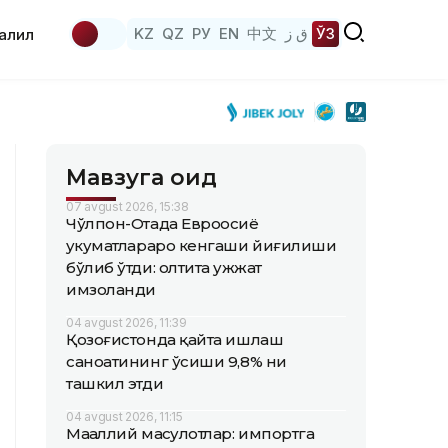
KZ
QZ
РУ
EN
中文
ق ز
ЎЗ
аҳлил
Мавзуга оид
07 avgust 2026, 15:38
Чўлпон-Отада Евроосиё
ҳукуматлараро кенгаши йиғилиши
бўлиб ўтди: олтита ҳужжат
имзоланди
04 avgust 2026, 11:39
Қозоғистонда қайта ишлаш
саноатининг ўсиши 9,8% ни
ташкил этди
04 avgust 2026, 11:15
Маҳаллий маҳсулотлар: импортга