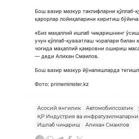
Бош вазир мазкур таклифларни қўллаб-қ
қарорлар лойиҳаларини киритиш бўйича
«Биз маҳаллий ишлаб чиқаришнинг ўси
учун қўллаб-қувватлаш чоралари билан 
чоғида маҳаллий қамровни ошириш маса
— деди Алихан Смаилов.
Бош вазир мазкур йўналишларда тегишл
Фото: primeminister.kz
Асосий янгилик
Автомобилсозлик
ҚР Индустрия ва инфратузилмаларн
Ишлаб чиқариш
Алихан Смаилов