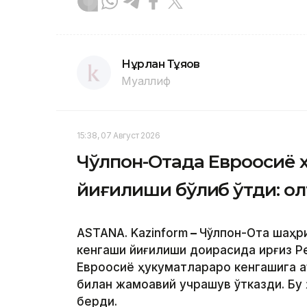
Нұрлан Тұяқов
Муаллиф
15:38, 07 Август 2026
Чўлпон-Отада Евроосиё 
йиғилиши бўлиб ўтди: о
ASTANA. Kazinform
–
Чўлпон-Ота шаҳр
кенгаши йиғилиши доирасида Қирғиз 
Евроосиё ҳукуматлараро кенгашига 
билан жамоавий учрашув ўтказди. Бу
берди.