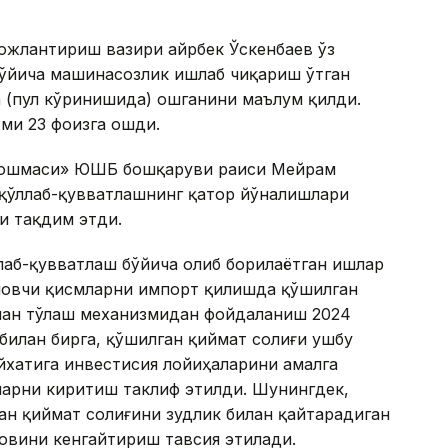
ожлантириш вазири Қайрбек Ўскенбаев ўз
бўйича машинасозлик ишлаб чиқариш ўтган
а (пул кўринишида) ошганини маълум қилди.
ми 23 фоизга ошди.
уюшмаси» ЮШБ бошқаруви раиси Мейрам
қўллаб-қувватлашнинг қатор йўналишлари
и тақдим этди.
лаб-қувватлаш бўйича олиб борилаётган ишлар
ловчи қисмларни импорт қилишда қўшилган
илан тўлаш механизмидан фойдаланиш 2024
билан бирга, қўшилган қиймат солиғи ушбу
йхатига инвестисия лойиҳаларини амалга
ларни киритиш таклиф этилди. Шунингдек,
н қиймат солиғини зудлик билан қайтарадиган
овини кенгайтириш тавсия этилади.