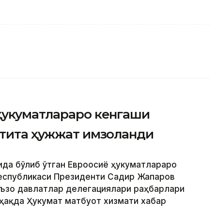
ҳукуматлараро кенгаши
лтита ҳужжат имзоланди
ида бўлиб ўтган Евроосиё ҳукуматлараро
Республикаси Президенти Садир Жапаров
аъзо давлатлар делегациялари раҳбарлари
 ҳақда Ҳукумат матбуот хизмати хабар