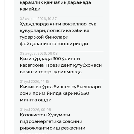
қарамлик қанчалик даражада
камайди
03 avgust 2026, 10:37
Ҳудудларда янги вокзаллар, сув
қувурлари, логистика хаби ва
турар жой бинолари
фойдаланишга топширилди
03 avgust 2026, 09:08
Қизилўрдада 300 ўринли
касалхона, Президент кутубхонаси
ва янги театр қурилмоқда
31 iyul 2026, 14:15
Кичик ва ўрта бизнес субъектлари
сони ярим йилда қарийб 550
мингга ошди
31 iyul 2026, 09:08
Қозоғистон Ҳукумати
гидроэнергетика соҳасини
ривожлантириш режасини