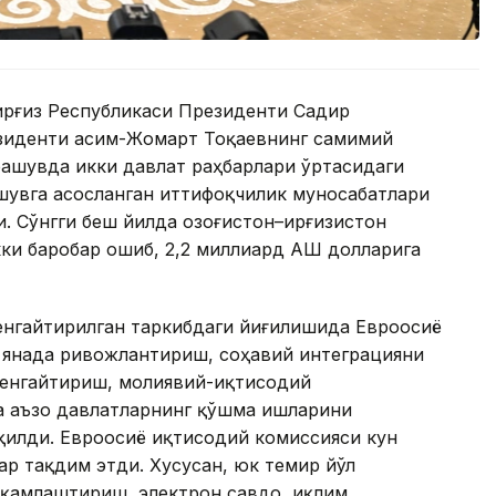
Қирғиз Республикаси Президенти Садир
езиденти Қасим-Жомарт Тоқаевнинг самимий
чрашувда икки давлат раҳбарлари ўртасидаги
шувга асосланган иттифоқчилик муносабатлари
 Сўнгги беш йилда Қозоғистон–Қирғизистон
и баробар ошиб, 2,2 миллиард АҚШ долларига
енгайтирилган таркибдаги йиғилишида Евроосиё
 янада ривожлантириш, соҳавий интеграцияни
кенгайтириш, молиявий-иқтисодий
 аъзо давлатларнинг қўшма ишларини
илди. Евроосиё иқтисодий комиссияси кун
ар тақдим этди. Хусусан, юк темир йўл
ақамлаштириш, электрон савдо, иқлим