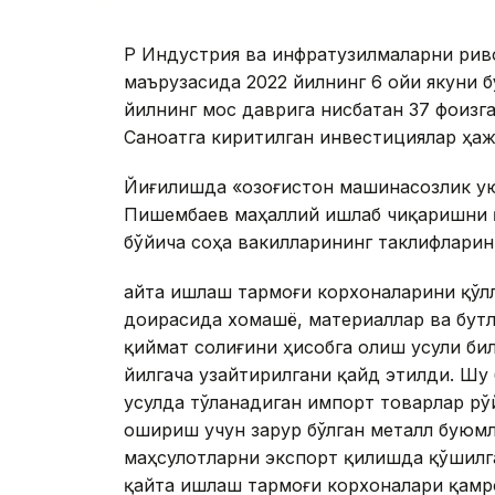
ҚР Индустрия ва инфратузилмаларни рив
маърузасида 2022 йилнинг 6 ойи якуни 
йилнинг мос даврига нисбатан 37 фоизг
Саноатга киритилган инвестициялар ҳаж
Йиғилишда «Қозоғистон машинасозлик 
Пишембаев маҳаллий ишлаб чиқаришни 
бўйича соҳа вакилларининг таклифларин
Қайта ишлаш тармоғи корхоналарини қўл
доирасида хомашё, материаллар ва бут
қиймат солиғини ҳисобга олиш усули б
йилгача узайтирилгани қайд этилди. Шу 
усулда тўланадиган импорт товарлар рў
ошириш учун зарур бўлган металл буюм
маҳсулотларни экспорт қилишда қўшилга
қайта ишлаш тармоғи корхоналари қамр