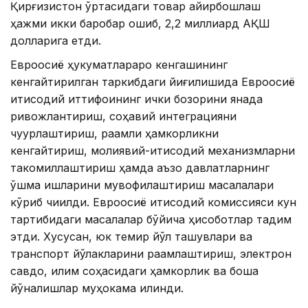
Қирғизистон ўртасидаги товар айирбошлаш
ҳажми икки баробар ошиб, 2,2 миллиард АҚШ
долларига етди.
Евроосиё ҳукуматлараро кенгашининг
кенгайтирилган таркибдаги йиғилишида Евроосиё
иқтисодий иттифоқининг ички бозорини янада
ривожлантириш, соҳавий интеграцияни
чуқурлаштириш, рақамли ҳамкорликни
кенгайтириш, молиявий-иқтисодий механизмларни
такомиллаштириш ҳамда аъзо давлатларнинг
қўшма ишларини мувофиқлаштириш масалалари
кўриб чиқилди. Евроосиё иқтисодий комиссияси кун
тартибидаги масалалар бўйича ҳисоботлар тақдим
этди. Хусусан, юк темир йўл ташувлари ва
транспорт йўлакларини рақамлаштириш, электрон
савдо, иқлим соҳасидаги ҳамкорлик ва бошқа
йўналишлар муҳокама қилинди.