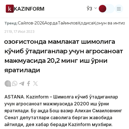
KAZINFORM
ЎЗ
Сайлов-2026
Ақорда
Тайинлов
Ҳодиса
Қонун ва интизо
Тренд:
21:19, 17 Июл 2023
Қозоғистонда мамлакат шимолига
кўчиб ўтадиганлар учун агросаноат
мажмуасида 20,2 минг иш ўрни
яратилади
ASTANА. Кazinform – Шимолга кўчиб ўтадиганлар
учун агросаноат мажмуасида 20200 иш ўрни
яратилади. Бу ҳақда Бош вазир Алихан Смаиловнинг
Сенат депутатлари саволига берган жавобида
айтилди, дея хабар беради Кazinform мухбири.