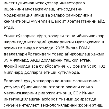
институционал ислоҳотлар инвесторлар
ишончини мустаҳкамлаш, иқтисодиётни
модернизация қилиш ва халқаро ҳамкорликни
кенгайтириш учун қулай шароит яратаётганини қайд
этди.
Унинг сўзларига кўра, ҳозирги ташқи қийинчиликлар
шароитида иқтисодий ҳамкорликни мустаҳкамлаш
аҳамияти янада ортмоқда. 2025 йилда ЕОИИ
давлатлари ўртасидаги товар айирбошлаш ҳажми
95 миллиард АҚШ долларини ташкил этган.
Жорий йилда эса бу кўрсаткич 7,3 фоизга ўсиб, 102
миллиард долларга етиши кутилмоқда.
Евроосиё ҳукуматлараро кенгаши фаолиятининг
устувор йўналишлари қаторига рақамли савдо
механизмларини ривожлантириш, ЕОИИнинг
интеграциялашган ахборот тизими доирасида
сунъий интеллект технологияларини жорий этиш,