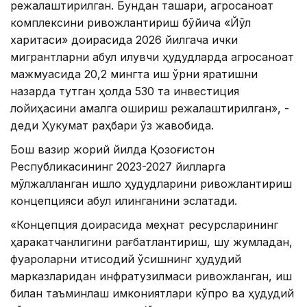
режалаштирилган. Бундан ташқари, агросаноат
комплексини ривожлантириш бўйича «Йўл
харитаси» доирасида 2026 йилгача ички
мигрантларни қабул қилувчи ҳудудларда агросаноат
мажмуасида 20,2 мингта иш ўрни яратишни
назарда тутган ҳолда 530 та инвестиция
лойиҳасини амалга ошириш режалаштирилган», -
деди Ҳукумат раҳбари ўз жавобида.
Бош вазир жорий йилда Қозоғистон
Республикасининг 2023-2027 йилларга
мўлжалланган қишлоқ ҳудудларини ривожлантириш
концепцияси қабул қилинганини эслатади.
«Концепция доирасида меҳнат ресурсларининг
ҳаракатчанлигини рағбатлантириш, шу жумладан,
фуқароларни иқтисодий ўсишнинг ҳудудий
марказларидан инфратузилмаси ривожланган, иш
билан таъминлаш имкониятлари кўпроқ ва ҳудудий