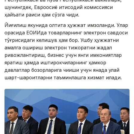
шунингдек, Евроосиё иқтисодий комиссияси
ҳайъати раиси ҳам сўзга чиқди.
Йиғилиш якунида олтита ҳужжат имзоланди. Улар
орасида ЕОИИда товарларнинг электрон савдоси
тўғрисидаги келишув ҳам бор. Ушбу ҳужжатни
амалга ошириш электрон тижоратни жадал
ривожлантириш, бизнес учун янги имкониятлар
яратиш ҳамда иштирокчиларнинг ҳамкор
давлатлар бозорларига чиқиши учун янада қулай
шарт-шароитларни таъминлашга хизмат қилади.