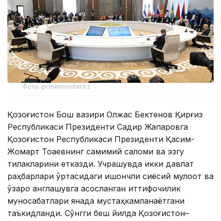
Фото: primeminister.kz
Қозоғистон Бош вазири Олжас Бектенов Қирғиз
Республикаси Президенти Садир Жапаровга
Қозоғистон Республикаси Президенти Қасим-
Жомарт Тоқаевнинг самимий саломи ва эзгу
тилакларини етказди. Учрашувда икки давлат
раҳбарлари ўртасидаги ишончли сиёсий мулоқот ва
ўзаро англашувга асосланган иттифоқчилик
муносабатлари янада мустаҳкамланаётгани
таъкидланди. Сўнгги беш йилда Қозоғистон–