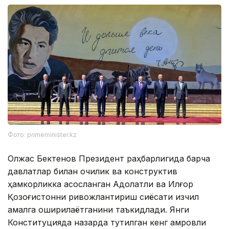
Фото: primeminister.kz
Олжас Бектенов Президент раҳбарлигида барча
давлатлар билан очиқлик ва конструктив
ҳамкорликка асосланган Адолатли ва Илғор
Қозоғистонни ривожлантириш сиёсати изчил
амалга оширилаётганини таъкидлади. Янги
Конституцияда назарда тутилган кенг қамровли