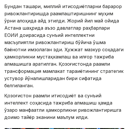
Бундан ташқари, миллий иқтисодиётларни барқарор
ривожлантиришда рақамлаштиришнинг муҳим
ўрни алоҳида қайд этилди. Жорий йил май ойида
Астана шаҳрида аъзо давлатлар раҳбарлари
ЕОИИ доирасида сунъий интеллектни
масъулиятли ривожлантириш бўйича қўшма
баёнотни имзолаган эди. Ҳужжат мазкур соҳадаги
ҳамкорликни мустаҳкамлаш ва илғор тажриба
алмашишга қаратилган. Қозоғистонда рақамли
трансформация мамлакат тараққиётининг стратегик
устувор йўналишларидан бири сифатида
белгиланган.
Қозоғистон рақамли иқтисодиёт ва сунъий
интеллект соҳасида тажриба алмашиш ҳамда
ўзаро манфаатли ҳамкорликни ривожлантиришга
доимо тайёр эканини маълум қилди.