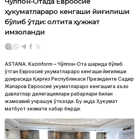
Чўлпон-Отада Евроосиё
ҳукуматлараро кенгаши йиғилиши
бўлиб ўтди: олтита ҳужжат
имзоланди
ASTANA. Kazinform
–
Чўлпон-Ота шаҳрида бўлиб
ўтган Евроосиё ҳукуматлараро кенгаши йиғилиши
доирасида Қирғиз Республикаси Президенти Садир
Жапаров Евроосиё ҳукуматлараро кенгашига аъзо
давлатлар делегациялари раҳбарлари билан
жамоавий учрашув ўтказди. Бу ҳақда Ҳукумат
матбуот хизмати хабар берди.