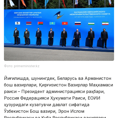
Фото: primeminister.kz
Йиғилишда, шунингдек, Беларусь ва Арманистон
бош вазирлари, Қирғизистон Вазирлар Маҳкамаси
раиси – Президент администрацияси раҳбари,
Россия Федерацияси Ҳукумати Раиси, ЕОИИ
ҳузуридаги кузатувчи давлат сифатида
Ўзбекистон Бош вазири, Эрон Ислом
Республикаси ва Куба Республикаси вакиллари,