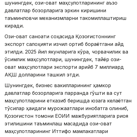
шунингдек, озиқ-овқат маҳсулотларининг аъзо
давлатлар бозорларига эркин киришини
таъминловчи механизмларни такомиллаштириш
киради.
Озиқ-овқат саноати соҳасида Қозоғистоннинг
экспорт салоҳияти изчил ортиб бораётгани қайд
этилди. 2025 йил якунларига кўра, чорвачилик ва
ўсимлик маҳсулотлари, шунингдек, тайёр озиқ-
овқат маҳсулотлари экспорти қарийб 7 миллиард
АҚШ долларини ташкил этди.
Шунингдек, бизнес вакилларининг ҳамкор
давлатлар бозорларига парранда гўшти ва сут
маҳсулотларини етказиб беришда юзага келаётган
тўсиқлар ҳақидаги мурожаатлари инобатга олиниб,
Қозоғистон томони ЕОИИ мажбуриятларига риоя
этилишини таъминлаш мақсадида озиқ-овқат
маҳсулотларининг Иттифоқ мамлакатлари