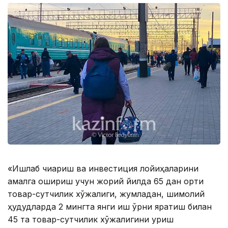
«Ишлаб чиқариш ва инвестиция лойиҳаларини
амалга ошириш учун жорий йилда 65 дан ортиқ
товар-сутчилик хўжалиги, жумладан, шимолий
ҳудудларда 2 мингта янги иш ўрни яратиш билан
45 та товар-сутчилик хўжалигини қуриш