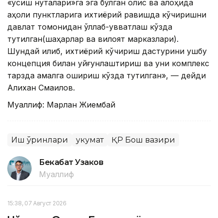
«ўсиш нуқталари»га эга бўлган олис ва алоҳида
аҳоли пунктларига ихтиёрий равишда кўчиришни
давлат томонидан қўллаб-қувватлаш кўзда
тутилган(шаҳарлар ва вилоят марказлари).
Шундай қилиб, ихтиёрий кўчириш дастурини ушбу
концепция билан уйғунлаштириш ва уни комплекс
тарзда амалга ошириш кўзда тутилган», — дейди
Алихан Смаилов.
Муаллиф: Марлан Жиембай
Иш ўринлари
Ҳукумат
ҚР Бош вазири
Бекабат Узаков
Муаллиф
15:38, 07 Август 2026