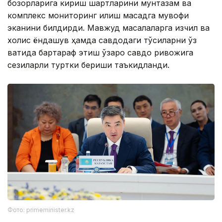
бозорларига кириш шартларини мунтазам ва
комплекс мониторинг қилиш мақсадга мувофиқ
эканини билдирди. Мавжуд масалаларга изчил ва
холис ёндашув ҳамда савдодаги тўсиқларни ўз
вақтида бартараф этиш ўзаро савдо ривожига
сезиларли туртки бериши таъкидланди.
Фото: primeminister.kz