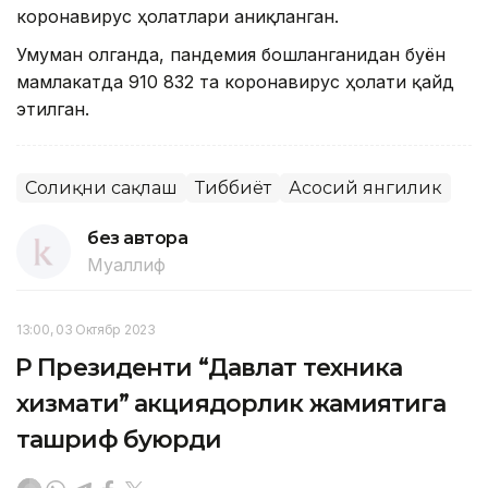
коронавирус ҳолатлари аниқланган.
Умуман олганда, пандемия бошланганидан буён
мамлакатда 910 832 та коронавирус ҳолати қайд
этилган.
Соғлиқни сақлаш
Тиббиёт
Асосий янгилик
без автора
Муаллиф
13:00, 03 Октябр 2023
ҚР Президенти “Давлат техника
хизмати” акциядорлик жамиятига
ташриф буюрди