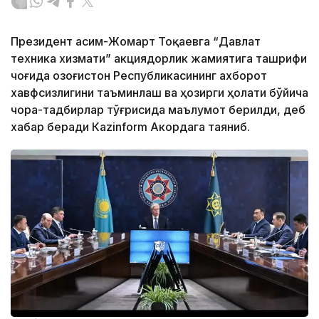
Президент Қасим-Жомарт Тоқаевга “Давлат
техника хизмати” акциядорлик жамиятига ташрифи
чоғида Қозоғистон Республикасининг ахборот
хавфсизлигини таъминлаш ва ҳозирги ҳолати бўйича
чора-тадбирлар тўғрисида маълумот берилди, деб
хабар беради Каzinform Акордага таяниб.