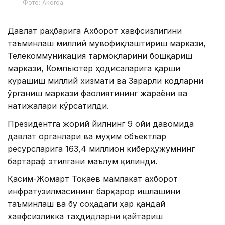
Фото: Akorda
Давлат раҳбарига Ахборот хавфсизлигини
таъминлаш миллий мувофиқлаштириш маркази,
Телекоммуникация тармоқларини бошқариш
маркази, Компьютер ҳодисаларига қарши
курашиш миллий хизмати ва Зарарли кодларни
ўрганиш маркази фаолиятининг жараёни ва
натижалари кўрсатилди.
Президентга жорий йилнинг 9 ойи давомида
давлат органлари ва муҳим объектлар
ресурсларига 163,4 миллион киберҳужумнинг
бартараф этилгани маълум қилинди.
Қасим-Жомарт Тоқаев мамлакат ахборот
инфратузилмасининг барқарор ишлашини
таъминлаш ва бу соҳадаги ҳар қандай
хавфсизликка таҳдидларни қайтариш