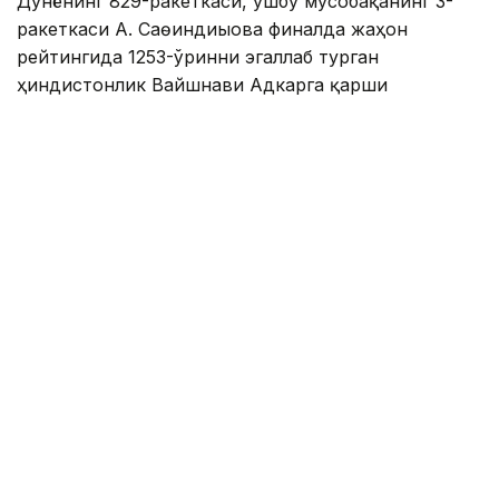
Дунёнинг 829-ракеткаси, ушбу мусобақанинг 3-
ракеткаси А. Саөиндиыова финалда жаҳон
рейтингида 1253-ўринни эгаллаб турган
ҳиндистонлик Вайшнави Адкарга қарши
чемпионлик учун кураш олиб борди.
Биринчи партия кескин курашлар остида ўтди,
Аружан тай-брейкда муваффақиятли ўйнади - 7:6
(8:6).
Иккинчи сетда қозоғистонлик ёш теннисчи
рақибига ҳеч қандай имконият қолдирмади - 6:0.
Шу тариқа Аружан Сағиндиқова муҳим ғалабага
эришди.
Эслатиб ўтамиз, аввалроқ Аружан Сағиндиқова
Тунисдаги мусобақа финалига чиққани ҳақида
хабар
берган эдик.
Муаллиф: Ғайсағали Сейтақ