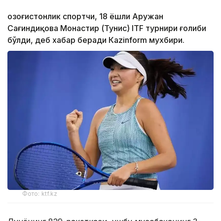
Қозоғистонлик спортчи, 18 ёшли Аружан
Сағиндиқова Монастир (Тунис) ITF турнири ғолиби
бўлди, деб хабар беради Каzinform мухбири.
Фото: ktf.kz