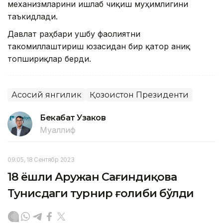
механизмларини ишлаб чиқиш муҳимлигини
таъкидлади.
Давлат раҳбари ушбу фаолиятни
такомиллаштириш юзасидан бир қатор аниқ
топшириқлар берди.
Асосий янгилик
Қозоғистон Президенти
Бекабат Узаков
Муаллиф
09:05, 18 Сентябр 2023
18 ёшли Аружан Сағиндиқова
Тунисдаги турнир ғолиби бўлди