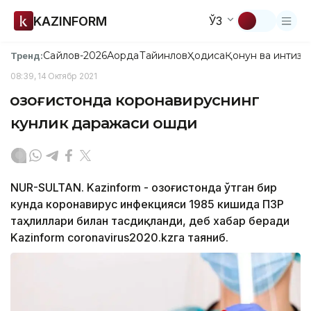
KAZINFORM
ЎЗ
Сайлов-2026
Ақорда
Тайинлов
Ҳодиса
Қонун ва интизо
Тренд:
08:39, 14 Октябр 2021
Қозоғистонда коронавируснинг
кунлик даражаси ошди
NUR-SULTAN. Kazinform - Қозоғистонда ўтган бир
кунда коронавирус инфекцияси 1985 кишида ПЗР
таҳлиллари билан тасдиқланди, деб хабар беради
Kazinform coronavirus2020.kzга таяниб.