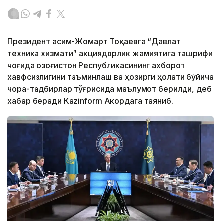
Президент Қасим-Жомарт Тоқаевга “Давлат
техника хизмати” акциядорлик жамиятига ташрифи
чоғида Қозоғистон Республикасининг ахборот
хавфсизлигини таъминлаш ва ҳозирги ҳолати бўйича
чора-тадбирлар тўғрисида маълумот берилди, деб
хабар беради Каzinform Акордага таяниб.