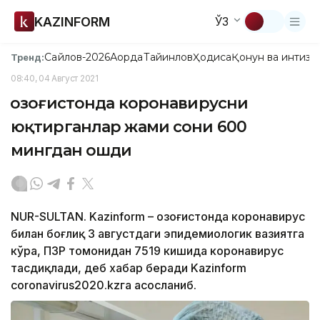
KAZINFORM
ЎЗ
Сайлов-2026
Ақорда
Тайинлов
Ҳодиса
Қонун ва интизо
Тренд:
08:40, 04 Август 2021
Қозоғистонда коронавирусни
юқтирганлар жами сони 600
мингдан ошди
NUR-SULTAN. Kazinform – Қозоғистонда коронавирус
билан боғлиқ 3 августдаги эпидемиологик вазиятга
кўра, ПЗР томонидан 7519 кишида коронавирус
тасдиқлади, деб хабар беради Kazinform
coronavirus2020.kzга асосланиб.