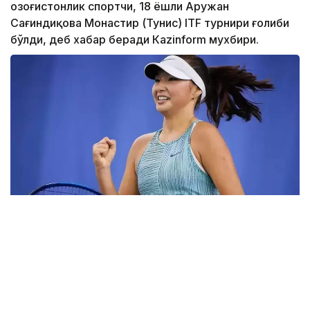
Қозоғистонлик спортчи, 18 ёшли Аружан
Сағиндиқова Монастир (Тунис) ITF турнири ғолиби
бўлди, деб хабар беради Каzinform мухбири.
Фото: ktf.kz
Дунёнинг 829-ракеткаси, ушбу мусобақанинг 3-