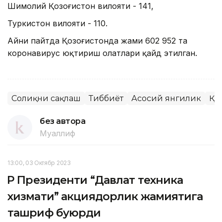
Шимолий Қозоғистон вилояти - 141,
Туркистон вилояти - 110.
Айни пайтда Қозоғистонда жами 602 952 та
коронавирус юқтириш ҳолатлари қайд этилган.
Соғлиқни сақлаш
Тиббиёт
Асосий янгилик
ҚР
без автора
Муаллиф
13:00, 03 Октябр 2023
ҚР Президенти “Давлат техника
хизмати” акциядорлик жамиятига
ташриф буюрди