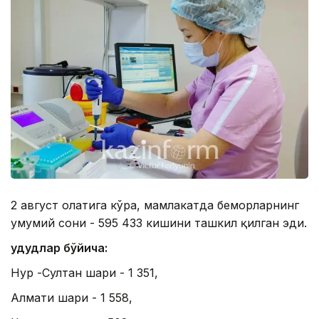
2 август ҳолатига кўра, мамлакатда беморларнинг
умумий сони - 595 433 кишини ташкил қилган эди.
Ҳудудлар бўйича:
Нур -Султан шаҳри - 1 351,
Алмати шаҳри - 1 558,