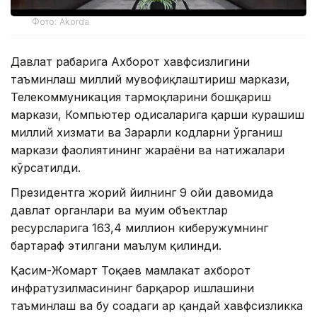
Фото: Akorda
Давлат раҳбарига Ахборот хавфсизлигини
таъминлаш миллий мувофиқлаштириш маркази,
Телекоммуникация тармоқларини бошқариш
маркази, Компьютер ҳодисаларига қарши курашиш
миллий хизмати ва Зарарли кодларни ўрганиш
маркази фаолиятининг жараёни ва натижалари
кўрсатилди.
Президентга жорий йилнинг 9 ойи давомида
давлат органлари ва муҳим объектлар
ресурсларига 163,4 миллион киберҳужумнинг
бартараф этилгани маълум қилинди.
Қасим-Жомарт Тоқаев мамлакат ахборот
инфратузилмасининг барқарор ишлашини
таъминлаш ва бу соҳадаги ҳар қандай хавфсизликка