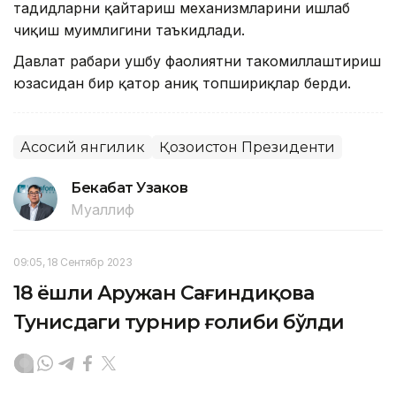
таҳдидларни қайтариш механизмларини ишлаб
чиқиш муҳимлигини таъкидлади.
Давлат раҳбари ушбу фаолиятни такомиллаштириш
юзасидан бир қатор аниқ топшириқлар берди.
Асосий янгилик
Қозоғистон Президенти
Бекабат Узаков
Муаллиф
09:05, 18 Сентябр 2023
18 ёшли Аружан Сағиндиқова
Тунисдаги турнир ғолиби бўлди