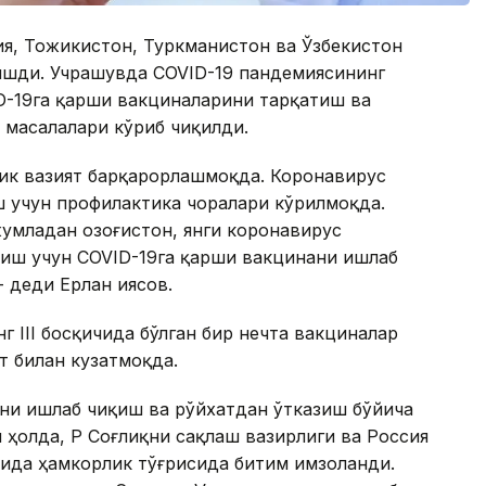
сия, Тожикистон, Туркманистон ва Ўзбекистон
ишди. Учрашувда COVID-19 пандемиясининг
D-19га қарши вакциналарини тарқатиш ва
 масалалари кўриб чиқилди.
гик вазият барқарорлашмоқда. Коронавирус
 учун профилактика чоралари кўрилмоқда.
умладан Қозоғистон, янги коронавирус
иш учун COVID-19га қарши вакцинани ишлаб
 деди Ерлан Қиясов.
г III босқичида бўлган бир нечта вакциналар
т билан кузатмоқда.
ни ишлаб чиқиш ва рўйхатдан ўтказиш бўйича
ҳолда, ҚР Соғлиқни сақлаш вазирлиги ва Россия
сида ҳамкорлик тўғрисида битим имзоланди.