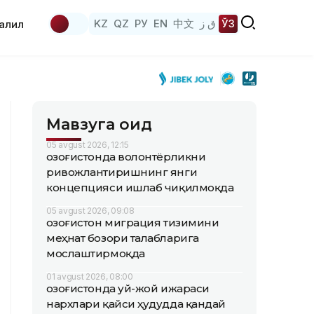
KZ
QZ
РУ
EN
中文
ق ز
ЎЗ
аҳлил
Мавзуга оид
05 avgust 2026, 12:15
Қозоғистонда волонтёрликни
ривожлантиришнинг янги
концепцияси ишлаб чиқилмоқда
05 avgust 2026, 09:08
Қозоғистон миграция тизимини
меҳнат бозори талабларига
мослаштирмоқда
01 avgust 2026, 08:00
Қозоғистонда уй-жой ижараси
нархлари қайси ҳудудда қандай