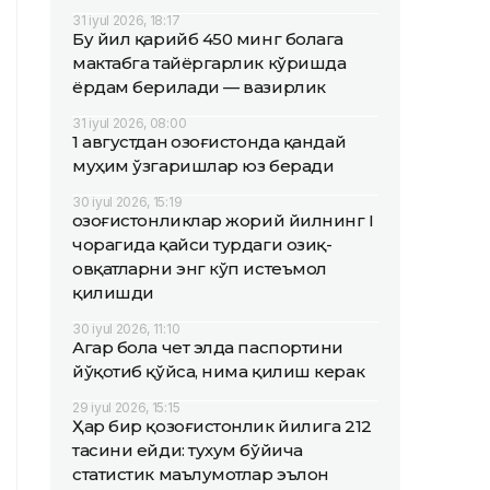
31 iyul 2026, 18:17
Бу йил қарийб 450 минг болага
мактабга тайёргарлик кўришда
ёрдам берилади — вазирлик
31 iyul 2026, 08:00
1 августдан Қозоғистонда қандай
муҳим ўзгаришлар юз беради
30 iyul 2026, 15:19
Қозоғистонликлар жорий йилнинг I
чорагида қайси турдаги озиқ-
овқатларни энг кўп истеъмол
қилишди
30 iyul 2026, 11:10
Агар бола чет элда паспортини
йўқотиб қўйса, нима қилиш керак
29 iyul 2026, 15:15
Ҳар бир қозоғистонлик йилига 212
тасини ейди: тухум бўйича
статистик маълумотлар эълон