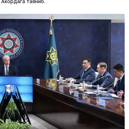
 Акордага таяниб.