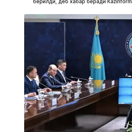
берилди, деб хабар беради Каzinform