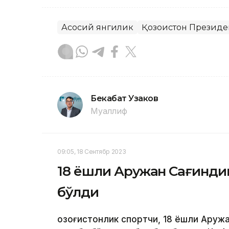
Асосий янгилик
Қозоғистон Президе
Бекабат Узаков
Муаллиф
09:05, 18 Сентябр 2023
18 ёшли Аружан Сағинди
бўлди
Қозоғистонлик спортчи, 18 ёшли Аруж