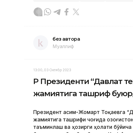
без автора
Муаллиф
13:00, 03 Октябр 2023
ҚР Президенти “Давлат т
жамиятига ташриф бую
Президент Қасим-Жомарт Тоқаевга “Д
жамиятига ташрифи чоғида Қозоғисто
таъминлаш ва ҳозирги ҳолати бўйича