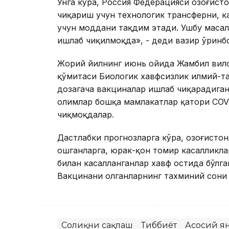
Унга кўра, Россия Федерацияси Қозоғис
чиқариш учун технологик трансферни, 
учун моддани тақдим этади. Ушбу маса
ишлаб чиқилмоқда», - деди вазир ўринб
Жорий йилнинг июнь ойида Жамбил вило
қўмитаси Биологик хавфсизлик илмий-т
дозагача вакциналар ишлаб чиқарадиган
олимлар бошқа мамлакатлар қатори COV
чиқмоқдалар.
Дастлабки прогнозларга кўра, Қозоғист
ошганларга, юрак-қон томир касалликла
билан касалланганлар хавф остида бўлг
Вакцинани олганларнинг тахминий сони 
Соғлиқни сақлаш
Тиббиёт
Асосий я