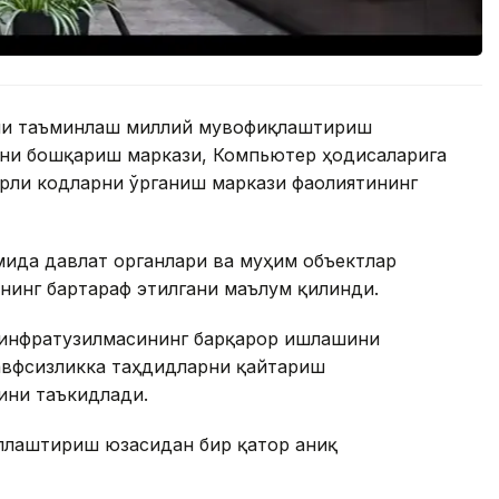
ини таъминлаш миллий мувофиқлаштириш
ни бошқариш маркази, Компьютер ҳодисаларига
рли кодларни ўрганиш маркази фаолиятининг
мида давлат органлари ва муҳим объектлар
нинг бартараф этилгани маълум қилинди.
 инфратузилмасининг барқарор ишлашини
хавфсизликка таҳдидларни қайтариш
ини таъкидлади.
ллаштириш юзасидан бир қатор аниқ