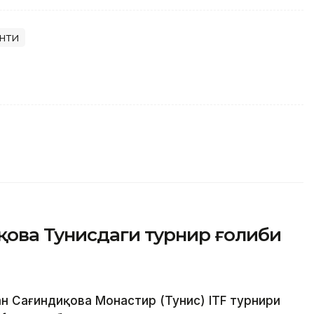
нти
қова Тунисдаги турнир ғолиби
ан Сағиндиқова Монастир (Тунис) ITF турнири