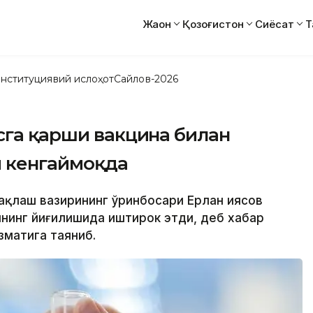
Жаҳон
Қозоғистон
Сиёсат
Т
нституциявий ислоҳот
Сайлов-2026
сга қарши вакцина билан
 кенгаймоқда
сақлаш вазирининг ўринбосари Ерлан Қиясов
нинг йиғилишида иштирок этди, деб хабар
зматига таяниб.