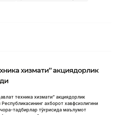
ехника хизмати” акциядорлик
рди
авлат техника хизмати” акциядорлик
н Республикасининг ахборот хавфсизлигини
 чора-тадбирлар тўғрисида маълумот