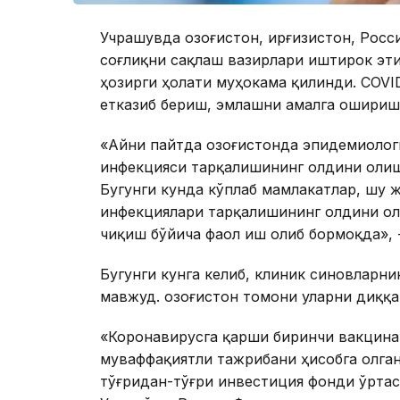
Учрашувда Қозоғистон, Қирғизистон, Рос
соғлиқни сақлаш вазирлари иштирок эт
ҳозирги ҳолати муҳокама қилинди. COVI
етказиб бериш, эмлашни амалга ошириш
«Айни пайтда Қозоғистонда эпидемиоло
инфекцияси тарқалишининг олдини олиш
Бугунги кунда кўплаб мамлакатлар, шу ж
инфекциялари тарқалишининг олдини ол
чиқиш бўйича фаол иш олиб бормоқда», -
Бугунги кунга келиб, клиник синовларнин
мавжуд. Қозоғистон томони уларни диққа
«Коронавирусга қарши биринчи вакцина
муваффақиятли тажрибани ҳисобга олган 
тўғридан-тўғри инвестиция фонди ўрта