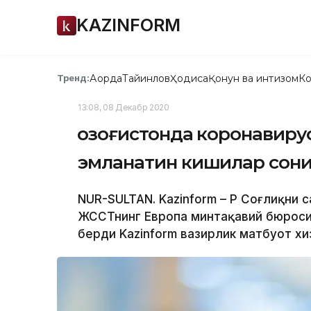
KAZINFORM
Ақорда
Тайинлов
Ҳодиса
Қонун ва интизом
Ко
Тренд:
13:08, 08 Декабр 2020
Қозоғистонда коронавиру
эмланатин кишилар сони
NUR-SULTAN. Kazinform – ҚР Соғлиқни 
ЖССТнинг Европа минтақавий бюроси
берди Kazinform вазирлик матбуот хи