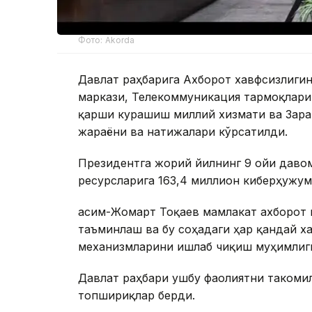
Фото: Akorda
Давлат раҳбарига Ахборот хавфсизлиг
маркази, Телекоммуникация тармоқлари
қарши курашиш миллий хизмати ва Зара
жараёни ва натижалари кўрсатилди.
Президентга жорий йилнинг 9 ойи даво
ресурсларига 163,4 миллион киберҳужум
Қасим-Жомарт Тоқаев мамлакат ахборот
таъминлаш ва бу соҳадаги ҳар қандай 
механизмларини ишлаб чиқиш муҳимлиг
Давлат раҳбари ушбу фаолиятни такоми
топшириқлар берди.