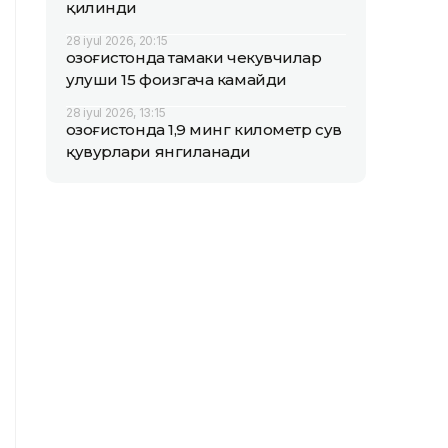
қилинди
28 iyul 2026, 20:15
Қозоғистонда тамаки чекувчилар
улуши 15 фоизгача камайди
28 iyul 2026, 13:15
Қозоғистонда 1,9 минг километр сув
қувурлари янгиланади