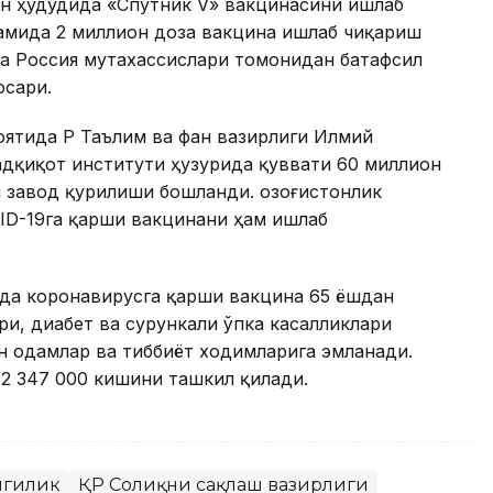
тон ҳудудида «Спутник V» вакцинасини ишлаб
камида 2 миллион доза вакцина ишлаб чиқариш
ла Россия мутахассислари томонидан батафсил
осари.
ятида ҚР Таълим ва фан вазирлиги Илмий
адқиқот институти ҳузурида қуввати 60 миллион
 завод қурилиши бошланди. Қозоғистонлик
ID-19га қарши вакцинани ҳам ишлаб
онда коронавирусга қарши вакцина 65 ёшдан
ри, диабет ва сурункали ўпка касалликлари
ан одамлар ва тиббиёт ходимларига эмланади.
2 347 000 кишини ташкил қилади.
нгилик
ҚР Соғлиқни сақлаш вазирлиги