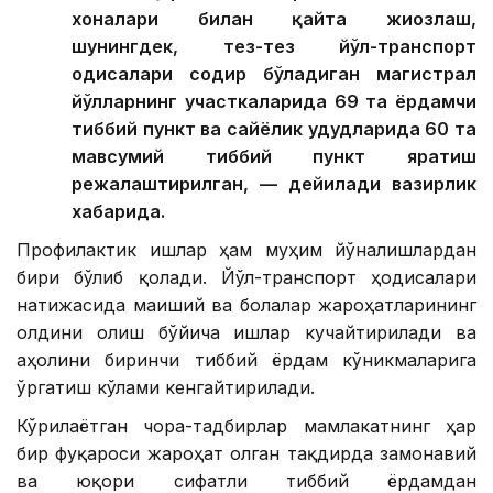
хоналари билан қайта жиҳозлаш,
шунингдек, тез-тез йўл-транспорт
ҳодисалари содир бўладиган магистрал
йўлларнинг участкаларида 69 та ёрдамчи
тиббий пункт ва сайёҳлик ҳудудларида 60 та
мавсумий тиббий пункт яратиш
режалаштирилган, — дейилади вазирлик
хабарида.
Профилактик ишлар ҳам муҳим йўналишлардан
бири бўлиб қолади. Йўл-транспорт ҳодисалари
натижасида маиший ва болалар жароҳатларининг
олдини олиш бўйича ишлар кучайтирилади ва
аҳолини биринчи тиббий ёрдам кўникмаларига
ўргатиш кўлами кенгайтирилади.
Кўрилаётган чора-тадбирлар мамлакатнинг ҳар
бир фуқароси жароҳат олган тақдирда замонавий
ва юқори сифатли тиббий ёрдамдан