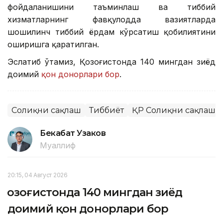
фойдаланишини таъминлаш ва тиббий
хизматларнинг фавқулодда вазиятларда
шошилинч тиббий ёрдам кўрсатиш қобилиятини
оширишга қаратилган.
Эслатиб ўтамиз, Қозоғистонда 140 мингдан зиёд
доимий
қон донорлари бор
.
Соғлиқни сақлаш
Тиббиёт
ҚР Соғлиқни сақлаш 
Бекабат Узаков
Муаллиф
20:15, 04 Август 2026
Қозоғистонда 140 мингдан зиёд
доимий қон донорлари бор