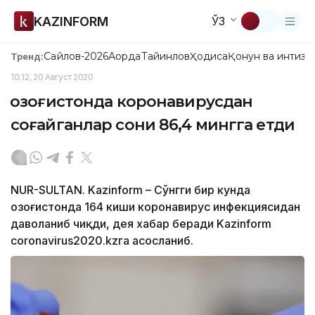
KAZINFORM
ЎЗ
Сайлов-2026
Ақорда
Тайинлов
Ҳодиса
Қонун ва интизо
Тренд:
10:12, 20 Август 2020
Қозоғистонда коронавирусдан
соғайганлар сони 86,4 мингга етди
NUR-SULTAN. Kazinform – Сўнгги бир кунда
Қозоғистонда 164 киши коронавирус инфекциясидан
даволаниб чиқди, дея хабар беради Kazinform
coronavirus2020.kzга асосланиб.