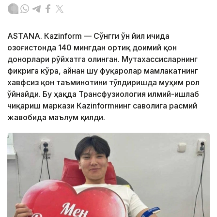
ASTANА. Кazinform — Сўнгги ўн йил ичида
Қозоғистонда 140 мингдан ортиқ доимий қон
донорлари рўйхатга олинган. Мутахассисларнинг
фикрига кўра, айнан шу фуқаролар мамлакатнинг
хавфсиз қон таъминотини тўлдиришда муҳим рол
ўйнайди. Бу ҳақда Трансфузиология илмий-ишлаб
чиқариш маркази Кazinformнинг саволига расмий
жавобида маълум қилди.