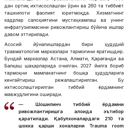
дан ортиқ ихтисослашган ўрин ва 260 та тиббиёт
ташкилоти фаолият юритмоқда. Хизматнинг
кадрлар салоҳиятини мустаҳкамлаш ва унинг
инфратузилмасини ривожлантириш бўйича ишлар
давом эттирилади.
Асосий йўналишлардан бири ҳудудий
травматология марказлари тармоғини яратишдир.
Бундай марказлар Астана, Алмати, Қарағанди ва
Балқаш шаҳарларида очилган. 2027 йилга бориб
тармоқни мамлакатнинг бошқа ҳудудларига
кенгайтириш режалаштирилган. Бу
ихтисослаштирилган тиббий ёрдамнинг
мавжудлигини оширади.
— Шошилинч тиббий ёрдамни
ривожлантиришга алоҳида эътибор
қаратилади. Қабулхоналардаги 210 та
шокка қарши хоналарни Trauma room