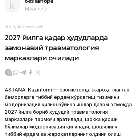
без автора
Муаллиф
09:08, 06 Август 2026
2027 йилга қадар ҳудудларда
замонавий травматология
марказлари очилади
ASTANА. Кazinform — Қозоғистонда жароҳатланган
беморларга тиббий ёрдам кўрсатиш тизимини
модернизация қилиш бўйича ишлар давом этмоқда.
2027 йилга бориб ҳудудий травматология
марказлари тармоғи яратилади, шокка қарши
бўлимлар модернизация қилинади, шошилинч
тиббий ёрдам ва жароҳатларнинг олдини олиш