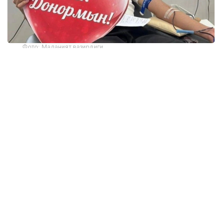
Фото: Маданият вазирлиги
Марказнинг Жамоатчилик билан алоқалар ва
ҳамкорлик бўлими бошлиғи Алма Демеуованинг
сўзларига кўра, 2016 йилдан 2026 йил июнгача
мамлакатда 684 474 киши биринчи марта донор
бўлган. Бу даврда 140 350 доимий донор рўйхатга
олинган.
— Доимий донорлар — бу сўнгги 12 ой
ичида уч ёки ундан ортиқ марта қон ёки
унинг таркибий қисмларини топширган
фуқаролар. Айнан шу тоифадаги донорлар
қон хизматларининг барқарорлигини
таъминлашга ва беморларнинг