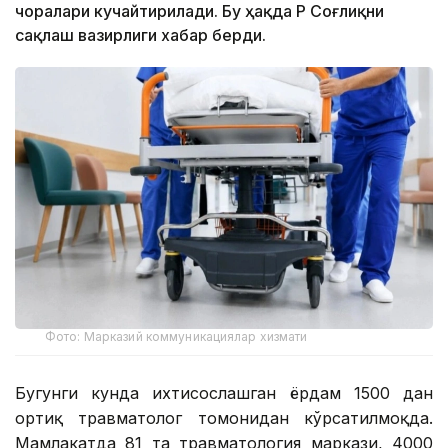
чоралари кучайтирилади. Бу ҳақда ҚР Соғлиқни
сақлаш вазирлиги хабар берди.
Фото: Марказий коммуникациялар хизмати
Бугунги кунда ихтисослашган ёрдам 1500 дан
ортиқ травматолог томонидан кўрсатилмоқда.
Мамлакатда 81 та травматология маркази, 4000