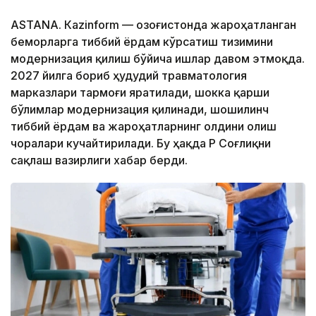
ASTANА. Кazinform — Қозоғистонда жароҳатланган
беморларга тиббий ёрдам кўрсатиш тизимини
модернизация қилиш бўйича ишлар давом этмоқда.
2027 йилга бориб ҳудудий травматология
марказлари тармоғи яратилади, шокка қарши
бўлимлар модернизация қилинади, шошилинч
тиббий ёрдам ва жароҳатларнинг олдини олиш
чоралари кучайтирилади. Бу ҳақда ҚР Соғлиқни
сақлаш вазирлиги хабар берди.