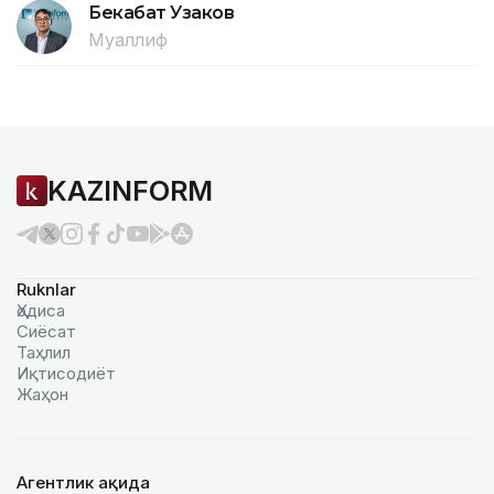
Бекабат Узаков
Муаллиф
KAZINFORM
Ruknlar
Ҳодиса
Сиёсат
Таҳлил
Иқтисодиёт
Жаҳон
Агентлик ҳақида