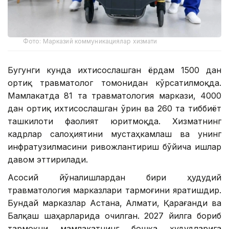
Фото: Марказий коммуникациялар хизмати
Бугунги кунда ихтисослашган ёрдам 1500 дан
ортиқ травматолог томонидан кўрсатилмоқда.
Мамлакатда 81 та травматология маркази, 4000
дан ортиқ ихтисослашган ўрин ва 260 та тиббиёт
ташкилоти фаолият юритмоқда. Хизматнинг
кадрлар салоҳиятини мустаҳкамлаш ва унинг
инфратузилмасини ривожлантириш бўйича ишлар
давом эттирилади.
Асосий йўналишлардан бири ҳудудий
травматология марказлари тармоғини яратишдир.
Бундай марказлар Астана, Алмати, Қарағанди ва
Балқаш шаҳарларида очилган. 2027 йилга бориб
тармоқни мамлакатнинг бошқа ҳудудларига