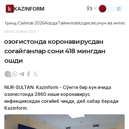
KAZINFORM
ЎЗ
Сайлов-2026
Ақорда
Тайинлов
Ҳодиса
Қонун ва интизо
Тренд:
08:40, 14 Июл 2021
Қозоғистонда коронавирусдан
соғайганлар сони 418 мингдан
ошди
NUR-SULTAN. Kazinform - Сўнгги бир кун ичида
Қозоғистонда 2960 киши коронавирус
инфекциясидан соғайиб чиқди, деб хабар беради
Kazinform.