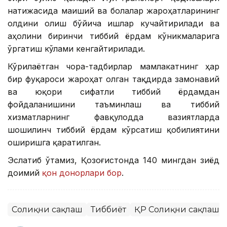
натижасида маиший ва болалар жароҳатларининг
олдини олиш бўйича ишлар кучайтирилади ва
аҳолини биринчи тиббий ёрдам кўникмаларига
ўргатиш кўлами кенгайтирилади.
Кўрилаётган чора-тадбирлар мамлакатнинг ҳар
бир фуқароси жароҳат олган тақдирда замонавий
ва юқори сифатли тиббий ёрдамдан
фойдаланишини таъминлаш ва тиббий
хизматларнинг фавқулодда вазиятларда
шошилинч тиббий ёрдам кўрсатиш қобилиятини
оширишга қаратилган.
Эслатиб ўтамиз, Қозоғистонда 140 мингдан зиёд
доимий
қон донорлари бор
.
Соғлиқни сақлаш
Тиббиёт
ҚР Соғлиқни сақлаш 