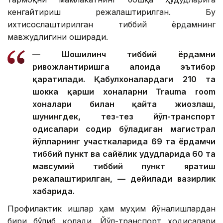
кенгайтириш режалаштирилган. Бу
ихтисослаштирилган тиббий ёрдамнинг
мавжудлигини оширади.
— Шошилинч тиббий ёрдамни
ривожлантиришга алоҳида эътибор
қаратилади. Қабулхоналардаги 210 та
шокка қарши хоналарни Trauma room
хоналари билан қайта жиҳозлаш,
шунингдек, тез-тез йўл-транспорт
ҳодисалари содир бўладиган магистрал
йўлларнинг участкаларида 69 та ёрдамчи
тиббий пункт ва сайёҳлик ҳудудларида 60 та
мавсумий тиббий пункт яратиш
режалаштирилган, — дейилади вазирлик
хабарида.
Профилактик ишлар ҳам муҳим йўналишлардан
бири бўлиб қолади. Йўл-транспорт ҳодисалари