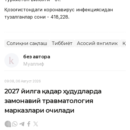
Қозоғистондаги коронавирус инфекциясидан
тузалганлар сони - 418,228.
Соғлиқни сақлаш
Тиббиёт
Асосий янгилик
ҚР
без автора
Муаллиф
09:08, 06 Август 2026
2027 йилга қадар ҳудудларда
замонавий травматология
марказлари очилади