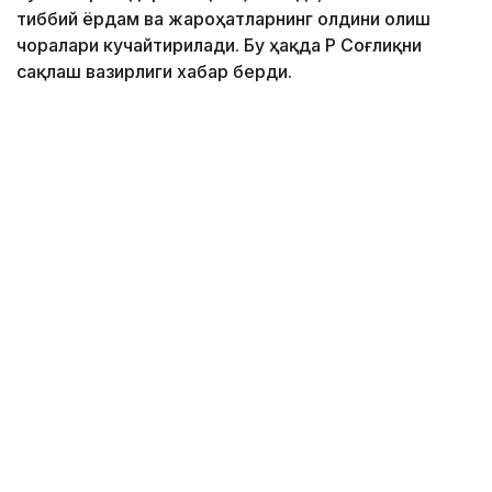
тиббий ёрдам ва жароҳатларнинг олдини олиш
чоралари кучайтирилади. Бу ҳақда ҚР Соғлиқни
сақлаш вазирлиги хабар берди.
Фото: Марказий коммуникациялар хизмати
Бугунги кунда ихтисослашган ёрдам 1500 дан
ортиқ травматолог томонидан кўрсатилмоқда.