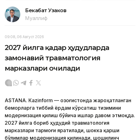
Бекабат Узаков
Муаллиф
09:08, 06 Август 2026
2027 йилга қадар ҳудудларда
замонавий травматология
марказлари очилади
ASTANА. Кazinform — Қозоғистонда жароҳатланган
беморларга тиббий ёрдам кўрсатиш тизимини
модернизация қилиш бўйича ишлар давом этмоқда.
2027 йилга бориб ҳудудий травматология
марказлари тармоғи яратилади, шокка қарши
бўлимлар модернизация қилинади, шошилинч