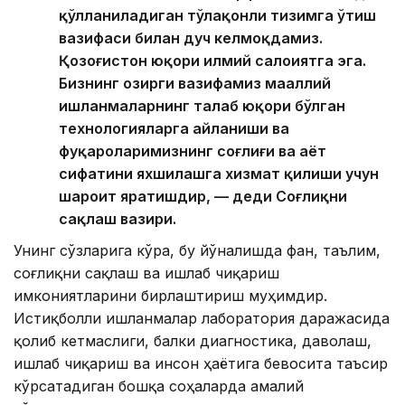
қўлланиладиган тўлақонли тизимга ўтиш
вазифаси билан дуч келмоқдамиз.
Қозоғистон юқори илмий салоҳиятга эга.
Бизнинг ҳозирги вазифамиз маҳаллий
ишланмаларнинг талаб юқори бўлган
технологияларга айланиши ва
фуқароларимизнинг соғлиғи ва ҳаёт
сифатини яхшилашга хизмат қилиши учун
шароит яратишдир, — деди Соғлиқни
сақлаш вазири.
Унинг сўзларига кўра, бу йўналишда фан, таълим,
соғлиқни сақлаш ва ишлаб чиқариш
имкониятларини бирлаштириш муҳимдир.
Истиқболли ишланмалар лаборатория даражасида
қолиб кетмаслиги, балки диагностика, даволаш,
ишлаб чиқариш ва инсон ҳаётига бевосита таъсир
кўрсатадиган бошқа соҳаларда амалий