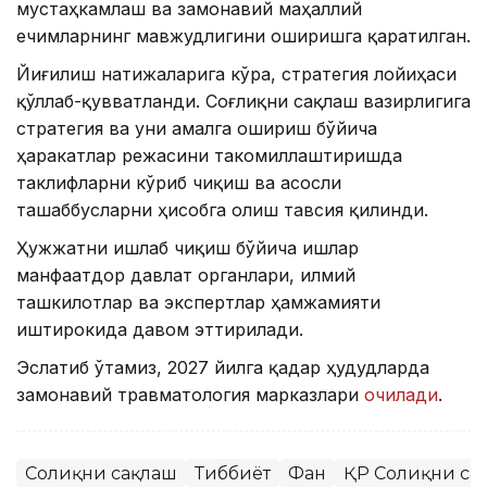
мустаҳкамлаш ва замонавий маҳаллий
ечимларнинг мавжудлигини оширишга қаратилган.
Йиғилиш натижаларига кўра, стратегия лойиҳаси
қўллаб-қувватланди. Соғлиқни сақлаш вазирлигига
стратегия ва уни амалга ошириш бўйича
ҳаракатлар режасини такомиллаштиришда
таклифларни кўриб чиқиш ва асосли
ташаббусларни ҳисобга олиш тавсия қилинди.
Ҳужжатни ишлаб чиқиш бўйича ишлар
манфаатдор давлат органлари, илмий
ташкилотлар ва экспертлар ҳамжамияти
иштирокида давом эттирилади.
Эслатиб ўтамиз, 2027 йилга қадар ҳудудларда
замонавий травматология марказлари
очилади
.
Соғлиқни сақлаш
Тиббиёт
Фан
ҚР Соғлиқни са