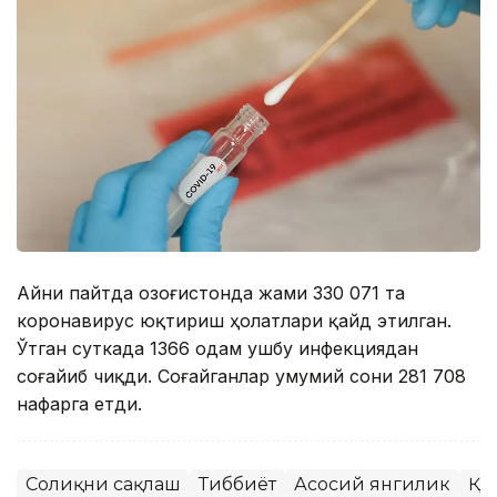
Айни пайтда Қозоғистонда жами 330 071 та
коронавирус юқтириш ҳолатлари қайд этилган.
Ўтган суткада 1366 одам ушбу инфекциядан
соғайиб чиқди. Соғайганлар умумий сони 281 708
нафарга етди.
Соғлиқни сақлаш
Тиббиёт
Асосий янгилик
ҚР