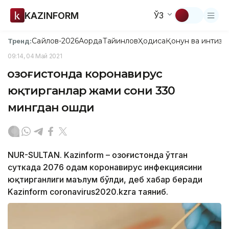
KAZINFORM
ЎЗ
Сайлов-2026
Ақорда
Тайинлов
Ҳодиса
Қонун ва интизо
Тренд:
09:14, 04 Май 2021
Қозоғистонда коронавирус
юқтирганлар жами сони 330
мингдан ошди
NUR-SULTAN. Kazinform – Қозоғистонда ўтган
суткада 2076 одам коронавирус инфекциясини
юқтирганлиги маълум бўлди, деб хабар беради
Kazinform coronavirus2020.kzга таяниб.