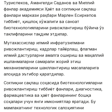
Туриспеков, Амангелди Саданов ва Миллий
фанлар академияси Ҳаёт ва соғлиқни сақлаш
фанлари маркази раҳбари Марлен Есиркепов
тиббиёт, қишлоқ хўжалиги ва саноат
биотехнологияларини ривожлантириш бўйича ўз
таклифларини тақдим этдилар.
Мутахассислар илмий инфратузилмани
ривожлантириш, кадрлар тайёрлаш, флагман
илмий дастурларни амалга ошириш ва маҳаллий
ишланмаларни самарали жорий этиш
механизмларини шакллантириш масалаларига
алоҳида эътибор қаратдилар.
Соғлиқни сақлаш соҳасида биотехнологияларни
ривожлантириш тиббиёт фанлари, диагностика,
фармацевтика ва ҳаёт фанларининг бошқа
соҳалари учун янги имкониятлар яратади. Бу
мамлакатнинг технологик салоҳиятини