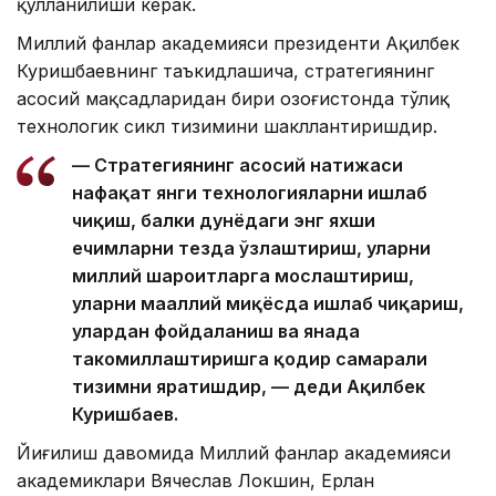
қўлланилиши керак.
Миллий фанлар академияси президенти Ақилбек
Куришбаевнинг таъкидлашича, стратегиянинг
асосий мақсадларидан бири Қозоғистонда тўлиқ
технологик сикл тизимини шакллантиришдир.
— Стратегиянинг асосий натижаси
нафақат янги технологияларни ишлаб
чиқиш, балки дунёдаги энг яхши
ечимларни тезда ўзлаштириш, уларни
миллий шароитларга мослаштириш,
уларни маҳаллий миқёсда ишлаб чиқариш,
улардан фойдаланиш ва янада
такомиллаштиришга қодир самарали
тизимни яратишдир, — деди Ақилбек
Куришбаев.
Йиғилиш давомида Миллий фанлар академияси
академиклари Вячеслав Локшин, Ерлан