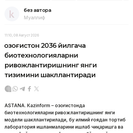
без автора
Муаллиф
11:10, 08 Август 2026
Қозоғистон 2036 йилгача
биотехнологияларни
ривожлантиришнинг янги
тизимини шакллантиради
ASTANА. Кazinform – Қозоғистонда
биотехнологияларни ривожлантиришнинг янги
модели шакллантирилади, бу илмий ғоядан тортиб
лаборатория ишланмаларини ишлаб чиқаришга ва