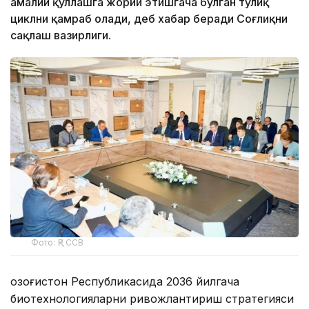
амалий қўллашга жорий этишгача бўлган тўлиқ
циклни қамраб олади, деб хабар беради Соғлиқни
сақлаш вазирлиги.
Фото: ҚР ССВ
Қозоғистон Республикасида 2036 йилгача
биотехнологияларни ривожлантириш стратегияси