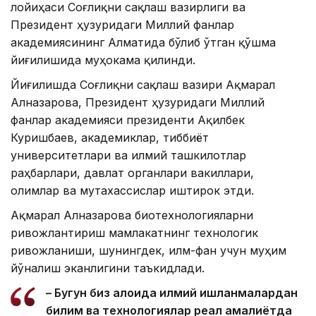
лойиҳаси Соғлиқни сақлаш вазирлиги ва
Президент ҳузуридаги Миллий фанлар
академиясининг Алматида бўлиб ўтган қўшма
йиғилишида муҳокама қилинди.
Йиғилишда Соғлиқни сақлаш вазири Ақмарал
Алназарова, Президент ҳузуридаги Миллий
фанлар академияси президенти Ақилбек
Куришбаев, академиклар, тиббиёт
университетлари ва илмий ташкилотлар
раҳбарлари, давлат органлари вакиллари,
олимлар ва мутахассислар иштирок этди.
Ақмарал Алназарова биотехнологияларни
ривожлантириш мамлакатнинг технологик
ривожланиши, шунингдек, илм-фан учун муҳим
йўналиш эканлигини таъкидлади.
– Бугун биз алоҳида илмий ишланмалардан
билим ва технологиялар реал амалиётда