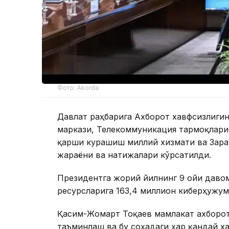
Фото: Akorda
Давлат раҳбарига Ахборот хавфсизлиг
маркази, Телекоммуникация тармоқлари
қарши курашиш миллий хизмати ва Зара
жараёни ва натижалари кўрсатилди.
Президентга жорий йилнинг 9 ойи даво
ресурсларига 163,4 миллион киберҳужум
Қасим-Жомарт Тоқаев мамлакат ахборо
таъминлаш ва бу соҳадаги ҳар қандай 