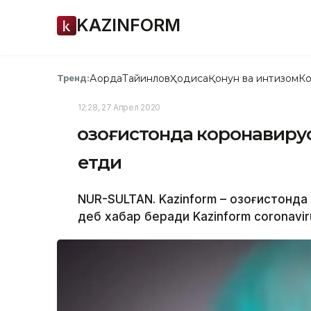
KAZINFORM
Ақорда
Тайинлов
Ҳодиса
Қонун ва интизом
Ко
Тренд:
12:28, 27 Апрел 2020
Қозоғистонда коронавиру
етди
NUR-SULTAN. Kazinform – Қозоғистонд
деб хабар беради Kazinform coronavir