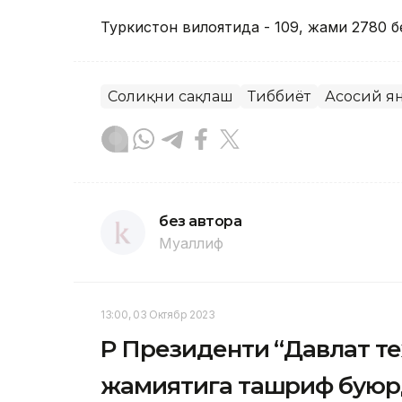
Туркистон вилоятида - 109, жами 2780 б
Соғлиқни сақлаш
Тиббиёт
Асосий я
без автора
Муаллиф
13:00, 03 Октябр 2023
ҚР Президенти “Давлат т
жамиятига ташриф бую