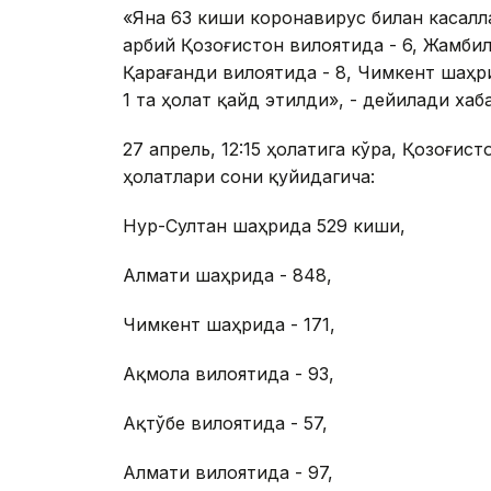
«Яна 63 киши коронавирус билан касалл
Ғарбий Қозоғистон вилоятида - 6, Жамбил
Қарағанди вилоятида - 8, Чимкент шаҳри
1 та ҳолат қайд этилди», - дейилади хаб
27 апрель, 12:15 ҳолатига кўра, Қозоғи
ҳолатлари сони қуйидагича:
Нур-Султан шаҳрида 529 киши,
Алмати шаҳрида - 848,
Чимкент шаҳрида - 171,
Ақмола вилоятида - 93,
Ақтўбе вилоятида - 57,
Алмати вилоятида - 97,