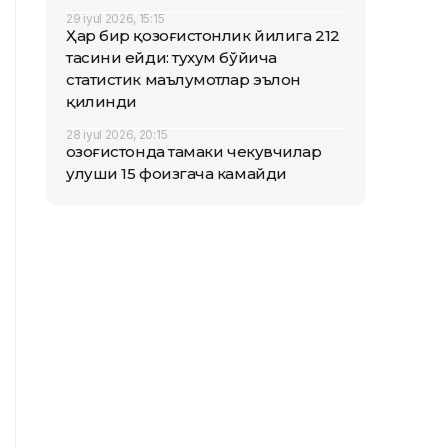
29 iyul 2026, 15:15
Ҳар бир қозоғистонлик йилига 212
тасини ейди: тухум бўйича
статистик маълумотлар эълон
қилинди
28 iyul 2026, 20:15
Қозоғистонда тамаки чекувчилар
улуши 15 фоизгача камайди