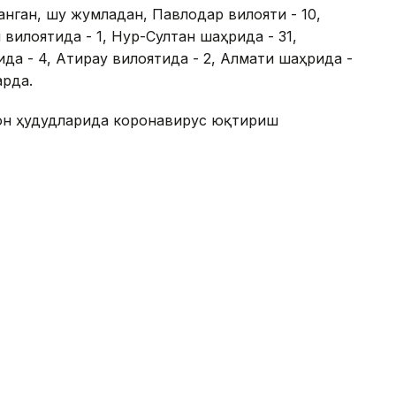
анган, шу жумладан, Павлодар вилояти - 10,
 вилоятида - 1, Нур-Султан шаҳрида - 31,
да - 4, Атирау вилоятида - 2, Алмати шаҳрида -
арда.
стон ҳудудларида коронавирус юқтириш