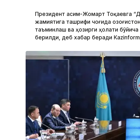
Президент Қасим-Жомарт Тоқаевга “Д
жамиятига ташрифи чоғида Қозоғисто
таъминлаш ва ҳозирги ҳолати бўйича
берилди, деб хабар беради Каzinform