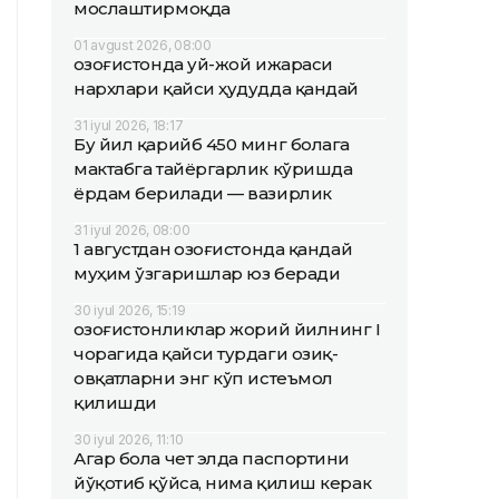
мослаштирмоқда
01 avgust 2026, 08:00
Қозоғистонда уй-жой ижараси
нархлари қайси ҳудудда қандай
31 iyul 2026, 18:17
Бу йил қарийб 450 минг болага
мактабга тайёргарлик кўришда
ёрдам берилади — вазирлик
31 iyul 2026, 08:00
1 августдан Қозоғистонда қандай
муҳим ўзгаришлар юз беради
30 iyul 2026, 15:19
Қозоғистонликлар жорий йилнинг I
чорагида қайси турдаги озиқ-
овқатларни энг кўп истеъмол
қилишди
30 iyul 2026, 11:10
Агар бола чет элда паспортини
йўқотиб қўйса, нима қилиш керак