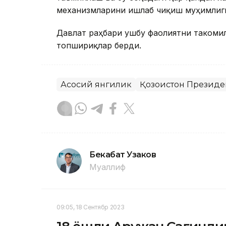
механизмларини ишлаб чиқиш муҳимлиг
Давлат раҳбари ушбу фаолиятни такоми
топшириқлар берди.
Асосий янгилик
Қозоғистон Президе
Бекабат Узаков
Муаллиф
09:05, 18 Сентябр 2023