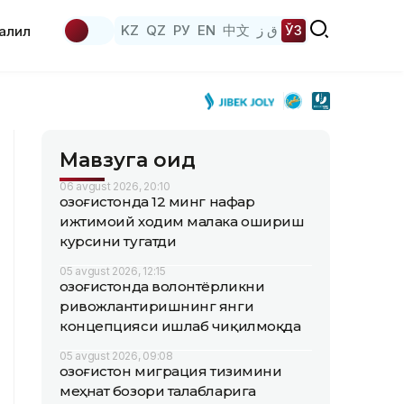
KZ
QZ
РУ
EN
中文
ق ز
ЎЗ
аҳлил
Мавзуга оид
06 avgust 2026, 20:10
Қозоғистонда 12 минг нафар
ижтимоий ходим малака ошириш
курсини тугатди
05 avgust 2026, 12:15
Қозоғистонда волонтёрликни
ривожлантиришнинг янги
концепцияси ишлаб чиқилмоқда
05 avgust 2026, 09:08
Қозоғистон миграция тизимини
меҳнат бозори талабларига