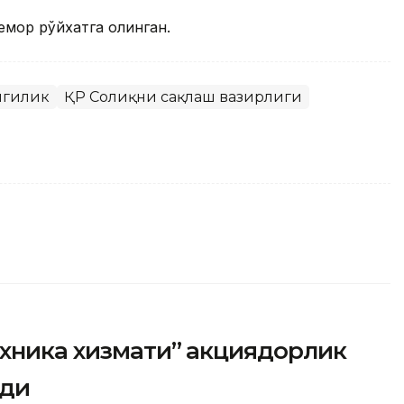
емор рўйхатга олинган.
нгилик
ҚР Соғлиқни сақлаш вазирлиги
ехника хизмати” акциядорлик
рди