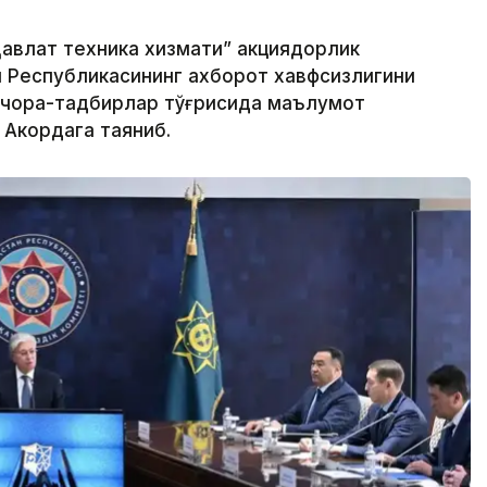
авлат техника хизмати” акциядорлик
н Республикасининг ахборот хавфсизлигини
 чора-тадбирлар тўғрисида маълумот
 Акордага таяниб.