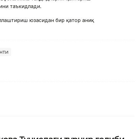
ини таъкидлади.
ллаштириш юзасидан бир қатор аниқ
нти