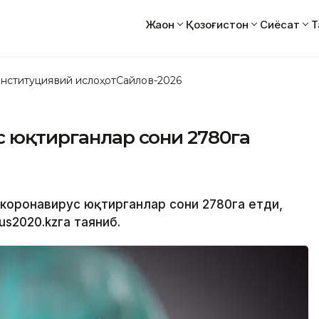
Жаҳон
Қозоғистон
Сиёсат
Т
нституциявий ислоҳот
Сайлов-2026
с юқтирганлар сони 2780га
а коронавирус юқтирганлар сони 2780га етди,
us2020.kzга таяниб.