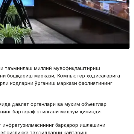
ини таъминлаш миллий мувофиқлаштириш
ни бошқариш маркази, Компьютер ҳодисаларига
рли кодларни ўрганиш маркази фаолиятининг
мида давлат органлари ва муҳим объектлар
нинг бартараф этилгани маълум қилинди.
т инфратузилмасининг барқарор ишлашини
хавфсизликка таҳдидларни қайтариш