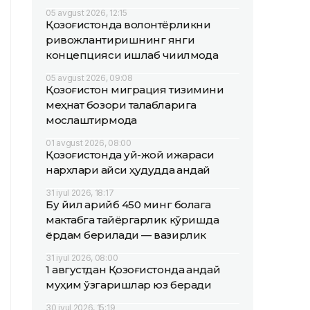
05 avgust 2026, 12:15
Қозоғистонда волонтёрликни
ривожлантиришнинг янги
концепцияси ишлаб чиқилмоқда
05 avgust 2026, 09:08
Қозоғистон миграция тизимини
меҳнат бозори талабларига
мослаштирмоқда
01 avgust 2026, 08:00
Қозоғистонда уй-жой ижараси
нархлари қайси ҳудудда қандай
31 iyul 2026, 18:17
Бу йил қарийб 450 минг болага
мактабга тайёргарлик кўришда
ёрдам берилади — вазирлик
31 iyul 2026, 08:00
1 августдан Қозоғистонда қандай
муҳим ўзгаришлар юз беради
30 iyul 2026, 15:19