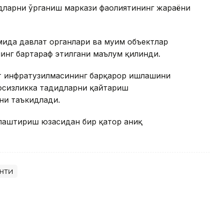
дларни ўрганиш маркази фаолиятининг жараёни
ида давлат органлари ва муҳим объектлар
нинг бартараф этилгани маълум қилинди.
т инфратузилмасининг барқарор ишлашини
вфсизликка таҳдидларни қайтариш
ни таъкидлади.
ллаштириш юзасидан бир қатор аниқ
нти