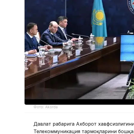
Фото: Akorda
Давлат раҳбарига Ахборот хавфсизлиги
Телекоммуникация тармоқларини бошқар