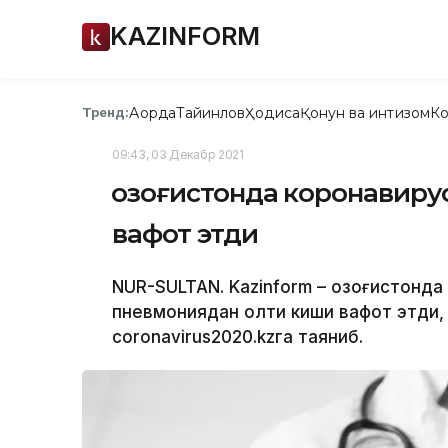
KAZINFORM
Ақорда
Тайинлов
Ҳодиса
Қонун ва интизом
Ко
Тренд:
09:43, 03 Декабр 2021
Қозоғистонда коронавир
вафот этди
NUR-SULTAN. Kazinform – Қозоғистонд
пневмониядан олти киши вафот этди,
coronavirus2020.kzга таяниб.