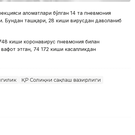
нфекцияси аломатлари бўлган 14 та пневмония
лди. Бундан ташқари, 28 киши вирусдан даволаниб
2 748 киши коронавирус пневмония билан
 вафот этган, 74 172 киши касалликдан
нгилик
ҚР Соғлиқни сақлаш вазирлиги