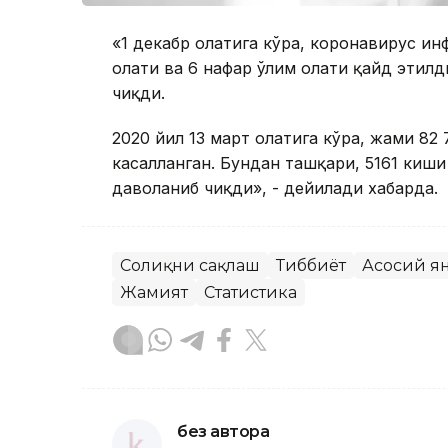
«1 декабр ҳолатига кўра, коронавирус и
ҳолати ва 6 нафар ўлим ҳолати қайд эти
чиқди.
2020 йил 13 март ҳолатига кўра, жами 8
касалланган. Бундан ташқари, 5161 киши
даволаниб чиқди», - дейилади хабарда.
Соғлиқни сақлаш
Тиббиёт
Асосий я
Жамият
Статистика
без автора