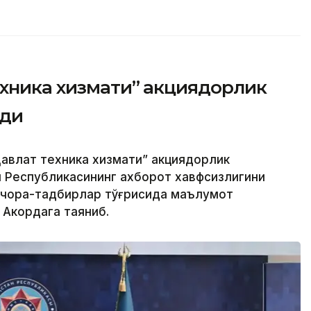
ехника хизмати” акциядорлик
рди
авлат техника хизмати” акциядорлик
н Республикасининг ахборот хавфсизлигини
 чора-тадбирлар тўғрисида маълумот
 Акордага таяниб.