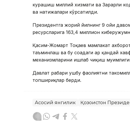
курашиш миллий хизмати ва Зарарли ко
ва натижалари кўрсатилди.
Президентга жорий йилнинг 9 ойи давом
ресурсларига 163,4 миллион киберҳужум
Қасим-Жомарт Тоқаев мамлакат ахборо
таъминлаш ва бу соҳадаги ҳар қандай ха
механизмларини ишлаб чиқиш муҳимлиги
Давлат раҳбари ушбу фаолиятни такоми
топшириқлар берди.
Асосий янгилик
Қозоғистон Президе