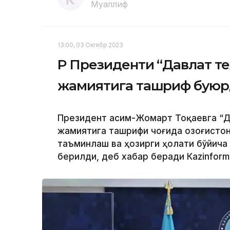
Муаллиф
13:00, 03 Октябр 2023
ҚР Президенти “Давлат т
жамиятига ташриф бую
Президент Қасим-Жомарт Тоқаевга “Д
жамиятига ташрифи чоғида Қозоғисто
таъминлаш ва ҳозирги ҳолати бўйича
берилди, деб хабар беради Каzinform