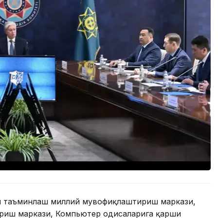
ни таъминлаш миллий мувофиқлаштириш маркази,
иш маркази, Компьютер ҳодисаларига қарши