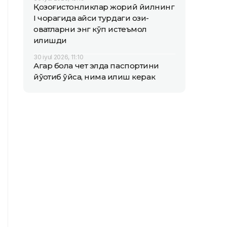
Қозоғистонликлар жорий йилнинг
I чорагида қайси турдаги озиқ-
овқатларни энг кўп истеъмол
қилишди
30 iyul 2026, 11:10
Агар бола чет элда паспортини
йўқотиб қўйса, нима қилиш керак