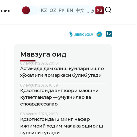
KZ
QZ
РУ
EN
中文
ق ز
ЎЗ
аҳлил
Мавзуга оид
07 avgust 2026, 20:10
Астанада дам олиш кунлари қишлоқ
хўжалиги ярмаркаси бўлиб ўтади
07 avgust 2026, 10:39
Қозоғистонда энг юқори маошни
кутаётганлар — учувчилар ва
стюардессалар
06 avgust 2026, 20:10
Қозоғистонда 12 минг нафар
ижтимоий ходим малака ошириш
курсини тугатди