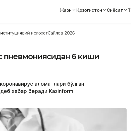
Жаҳон
Қозоғистон
Сиёсат
Т
нституциявий ислоҳот
Сайлов-2026
ус пневмониясидан 6 киши
а коронавирус аломатлари бўлган
 деб хабар беради Kazinform