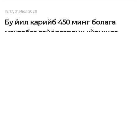
18:17, 31 Июл 2026
Бу йил қарийб 450 минг болага
мактабга тайёргарлик кўришда
ёрдам берилади — вазирлик
ASTANА. Кazinform – 2026 йил 1 августдан 30
сентябргача ижтимоий ҳимояга муҳтож болаларга
Умуммажбурий таълим жамғармаси доирасида
мактаб формаси, пойабзал ва мактаб анжомларини
сотиб олишга ёрдам берилади.