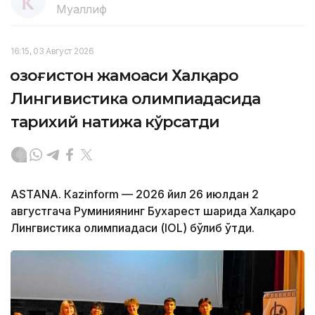
Муаллиф
16:15, 03 Август 2026
Қозоғистон жамоаси Халқаро
Лингивистика олимпиадасида
тарихий натижа кўрсатди
ASTANА. Кazinform — 2026 йил 26 июлдан 2
августгача Руминиянинг Бухарест шаҳрида Халқаро
Лингвистика олимпиадаси (IOL) бўлиб ўтди.