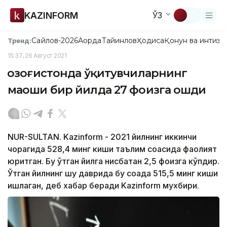
KAZINFORM
ЎЗ
Сайлов-2026
Ақорда
Тайинлов
Ҳодиса
Қонун ва интизо
Тренд:
15:37, 26 Август 2021
Қозоғистонда ўқитувчиларнинг
маоши бир йилда 27 фоизга ошди
NUR-SULTAN. Kazinform - 2021 йилнинг иккинчи
чорагида 528,4 минг киши таълим соҳасида фаолият
юритган. Бу ўтган йилга нисбатан 2,5 фоизга кўпдир.
Ўтган йилнинг шу даврида бу соҳада 515,5 минг киши
ишлаган, деб хабар беради Kazinform мухбири.