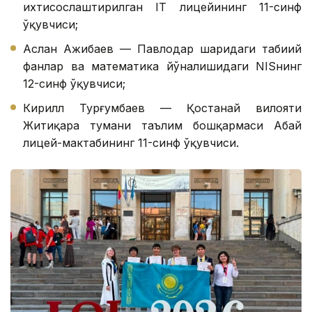
ихтисослаштирилган IТ лицейининг 11-синф
ўқувчиси;
Аслан Ажибаев — Павлодар шаҳридаги табиий
фанлар ва математика йўналишидаги NISнинг
12-синф ўқувчиси;
Кирилл Турғумбаев — Қостанай вилояти
Житиқара тумани таълим бошқармаси Абай
лицей-мактабининг 11-синф ўқувчиси.