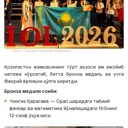
Фото: Таълим-маориф вазирлиги
Қозоғистон жамоасининг тўрт аъзоси ҳам ажойиб
натижа кўрсатиб, битта бронза медаль ва учта
Фахрий ёрлиқни қўлга киритди.
Бронза медали соҳиби:
Чингиз Қарасаев — Орал шаҳридаги табиий
фанлар ва математика йўналишидаги NISнинг
12-синф ўқувчиси.