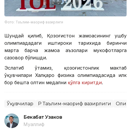
Фото: Таълим-маориф вазирлиги
Шундай қилиб, Қозоғистон жамоасининг ушбу
олимпиададаги иштироки тарихида биринчи
марта барча жамоа аъзолари мукофотларга
сазовор бўлишди.
Эслатиб ўтамиз, қозоғистонлик мактаб
ўқувчилари Халқаро физика олимпиадасида илк
бор бешта олтин медални
қўлга киритди
.
Ўқувчилар
ҚР Таълим-маориф вазирлиги
Олим
Бекабат Узаков
Муаллиф