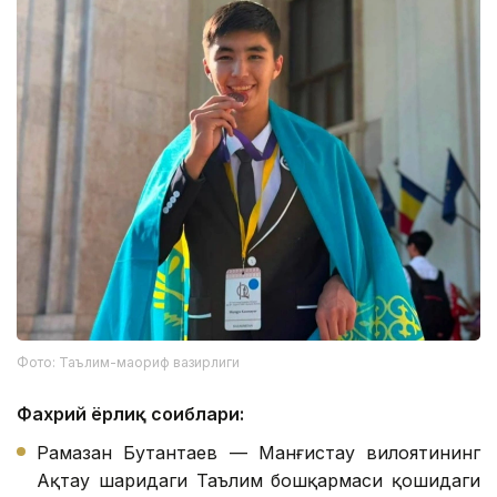
Фото: Таълим-маориф вазирлиги
Фахрий ёрлиқ соҳиблари:
Рамазан Бутантаев — Манғистау вилоятининг
Ақтау шаҳридаги Таълим бошқармаси қошидаги