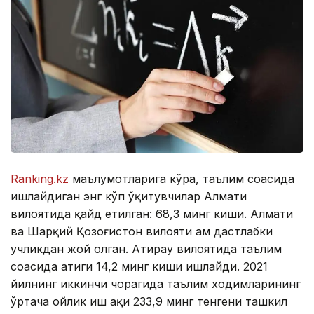
Ranking.kz
маълумотларига кўра, таълим соҳасида
ишлайдиган энг кўп ўқитувчилар Алмати
вилоятида қайд етилган: 68,3 минг киши. Алмати
ва Шарқий Қозоғистон вилояти ҳам дастлабки
учликдан жой олган. Aтирау вилоятида таълим
соҳасида атиги 14,2 минг киши ишлайди. 2021
йилнинг иккинчи чорагида таълим ходимларининг
ўртача ойлик иш ҳақи 233,9 минг тенгени ташкил