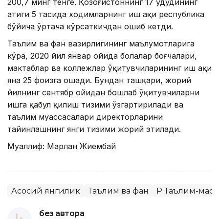
200,7 минг тенге. Қозоғистоннинг 17 ҳудудининг
атиги 5 тасида ходимларнинг иш ҳақи республика
бўйича ўртача кўрсаткичдан ошиб кетди.
Таълим ва фан вазирлигининг маълумотларига
кўра, 2020 йил январ ойида болалар боғчалари,
мактаблар ва коллежлар ўқитувчиларининг иш ҳақи
яна 25 фоизга ошади. Бундан ташқари, жорий
йилнинг сентябр ойидан бошлаб ўқитувчиларни
ишга қабул қилиш тизими ўзгартирилади ва
таълим муассасалари директорларини
тайинлашнинг янги тизими жорий этилади.
Муаллиф: Марлан Жиембай
Асосий янгилик
Таълим ва фан
ҚР Таълим-мао
без автора