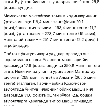
этди. Бу ўтган йилнинг шу даврига нисбатан 26,8
фоизга кўпдир.
Мамлакатда мактабгача таълим ходимларининг
ўртача иш ҳақи 116,4 минг тенге(ўсиш 20,1
фоиз),бошланғич таълим - 193,4 минг тенге (11,2
фоиз), ўрта таълим – 273,7 минг тенге (19 фоиз),
минг олий таълим – 251,7 минг тенге (12,2 фоиз) )
атрофидадир.
Пойтахт ўқитувчилари ҳудудлар орасида энг
юқори маош олади. Уларнинг маошлари йил
давомида 17,6 фоизга ошди ва 350,8 минг тенгега
етди. Иккинчи ва учинчи ўринларни Манғистау
вилояти (268 минг тенге) ва Алмати (265,5 минг
тенге) эгаллаган. Гарчи Ғарбий Қозоғистон
вилоятида ўқитувчиларнинг ойлик маоши йил
давомида 31,6 фоизга ошган бўлса -да, бошқа
вилоятларга қараганда энг оз маош олишади: