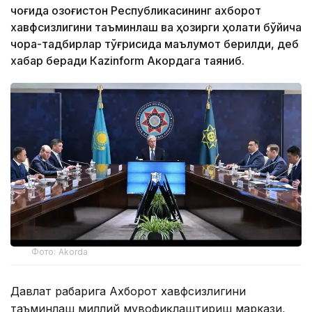
чоғида Қозоғистон Республикасининг ахборот
хавфсизлигини таъминлаш ва ҳозирги ҳолати бўйича
чора-тадбирлар тўғрисида маълумот берилди, деб
хабар беради Каzinform Акордага таяниб.
Фото: Akorda
Давлат раҳбарига Ахборот хавфсизлигини
таъминлаш миллий мувофиқлаштириш маркази,