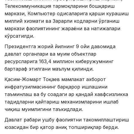
Телекоммуникация тармоқларини бошқариш
маркази, Компьютер ҳодисаларига қарши курашиш
миллий хизмати ва Зарарли кодларни ўрганиш
маркази фаолиятининг жараёни ва натижалари
кўрсатилди.
Президентга жорий йилнинг 9 ойи давомида
давлат органлари ва муҳим объектлар
ресурсларига 163,4 миллион киберҳужумнинг
бартараф этилгани маълум қилинди.
Қасим-Жомарт Тоқаев мамлакат ахборот
инфратузилмасининг барқарор ишлашини
таъминлаш ва бу соҳадаги ҳар қандай хавфсизликка
таҳдидларни қайтариш механизмларини ишлаб
чиқиш муҳимлигини таъкидлади.
Давлат раҳбари ушбу фаолиятни такомиллаштириш
юзасидан бир қатор аниқ топшириқлар берди.