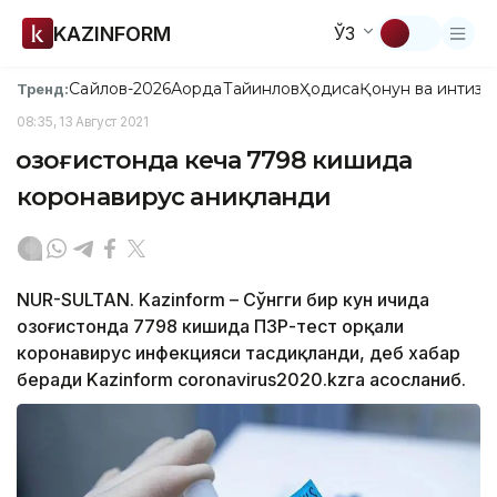
KAZINFORM
ЎЗ
Сайлов-2026
Ақорда
Тайинлов
Ҳодиса
Қонун ва интизо
Тренд:
08:35, 13 Август 2021
Қозоғистонда кеча 7798 кишида
коронавирус аниқланди
NUR-SULTAN. Kazinform – Сўнгги бир кун ичида
Қозоғистонда 7798 кишида ПЗР-тест орқали
коронавирус инфекцияси тасдиқланди, деб хабар
беради Kazinform coronavirus2020.kzга асосланиб.