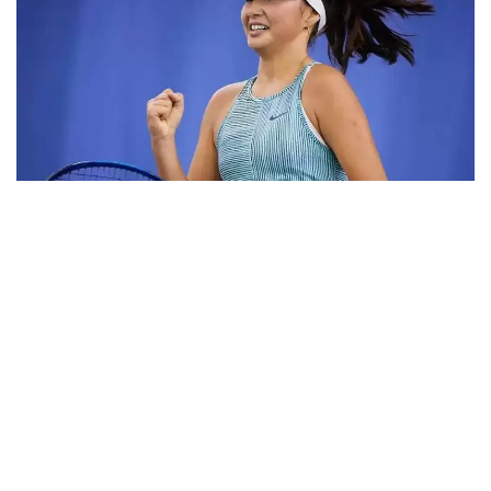
Фото: ktf.kz
Дунёнинг 829-ракеткаси, ушбу мусобақанинг 3-
ракеткаси А. Саөиндиыова финалда жаҳон
рейтингида 1253-ўринни эгаллаб турган
ҳиндистонлик Вайшнави Адкарга қарши
чемпионлик учун кураш олиб борди.
Биринчи партия кескин курашлар остида ўтди,