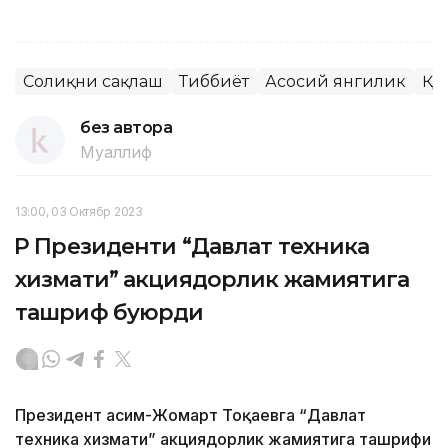
Соғлиқни сақлаш
Тиббиёт
Асосий янгилик
ҚР
без автора
Муаллиф
13:00, 03 Октябр 2023
ҚР Президенти “Давлат техника
хизмати” акциядорлик жамиятига
ташриф буюрди
Президент Қасим-Жомарт Тоқаевга “Давлат
техника хизмати” акциядорлик жамиятига ташрифи