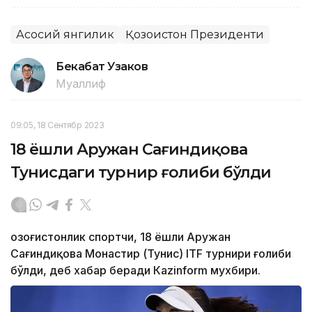
Асосий янгилик
Қозоғистон Президенти
Бекабат Узаков
Муаллиф
09:05, 18 Сентябр 2023
18 ёшли Аружан Сағиндиқова
Тунисдаги турнир ғолиби бўлди
Қозоғистонлик спортчи, 18 ёшли Аружан
Сағиндиқова Монастир (Тунис) ITF турнири ғолиби
бўлди, деб хабар беради Каzinform мухбири.