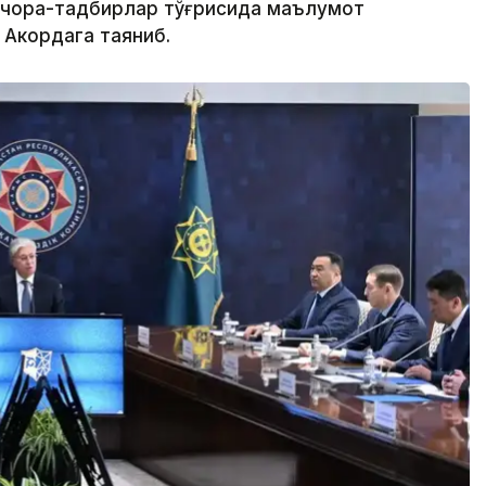
 чора-тадбирлар тўғрисида маълумот
 Акордага таяниб.