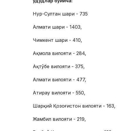
Ҳудудлар бўйича:
Нур-Султан шаҳри - 735
Алмати шаҳри - 1403,
Чимкент шаҳри - 410,
Ақмола вилояти - 284,
Ақтўбе вилояти - 375,
Алмати вилояти - 477,
Атирау вилояти - 550,
Шарқий Қозоғистон вилояти - 163,
Жамбил вилояти - 219,