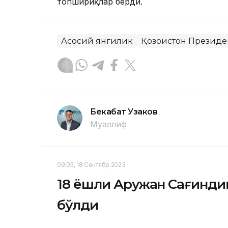
топшириқлар берди.
Асосий янгилик
Қозоғистон Президе
Бекабат Узаков
Муаллиф
09:05, 18 Сентябр 2023
18 ёшли Аружан Сағинди
бўлди