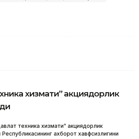
ехника хизмати” акциядорлик
рди
авлат техника хизмати” акциядорлик
н Республикасининг ахборот хавфсизлигини