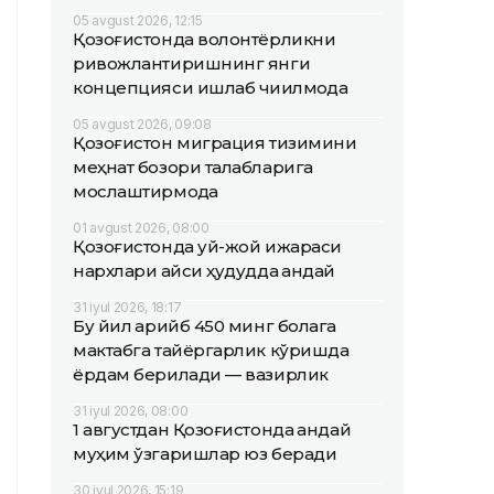
05 avgust 2026, 12:15
Қозоғистонда волонтёрликни
ривожлантиришнинг янги
концепцияси ишлаб чиқилмоқда
05 avgust 2026, 09:08
Қозоғистон миграция тизимини
меҳнат бозори талабларига
мослаштирмоқда
01 avgust 2026, 08:00
Қозоғистонда уй-жой ижараси
нархлари қайси ҳудудда қандай
31 iyul 2026, 18:17
Бу йил қарийб 450 минг болага
мактабга тайёргарлик кўришда
ёрдам берилади — вазирлик
31 iyul 2026, 08:00
1 августдан Қозоғистонда қандай
муҳим ўзгаришлар юз беради
30 iyul 2026, 15:19