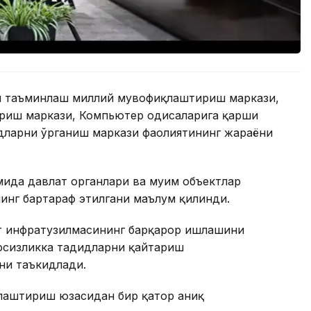
ни таъминлаш миллий мувофиқлаштириш маркази,
иш маркази, Компьютер ҳодисаларига қарши
дларни ўрганиш маркази фаолиятининг жараёни
ида давлат органлари ва муҳим объектлар
нинг бартараф этилгани маълум қилинди.
т инфратузилмасининг барқарор ишлашини
вфсизликка таҳдидларни қайтариш
ни таъкидлади.
ллаштириш юзасидан бир қатор аниқ