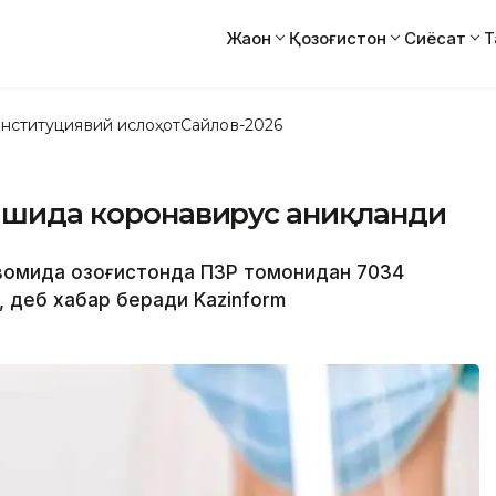
Жаҳон
Қозоғистон
Сиёсат
Т
нституциявий ислоҳот
Сайлов-2026
кишида коронавирус аниқланди
авомида Қозоғистонда ПЗР томонидан 7034
 деб хабар беради Kazinform