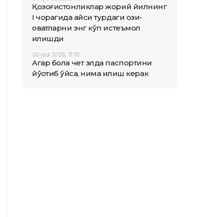
Қозоғистонликлар жорий йилнинг
I чорагида қайси турдаги озиқ-
овқатларни энг кўп истеъмол
қилишди
30 iyul 2026, 11:10
Агар бола чет элда паспортини
йўқотиб қўйса, нима қилиш керак