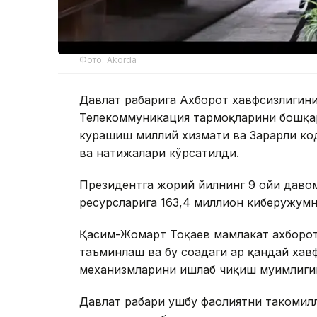
Фото: Akorda
Давлат раҳбарига Ахборот хавфсизлиги
Телекоммуникация тармоқларини бошқар
курашиш миллий хизмати ва Зарарли ко
ва натижалари кўрсатилди.
Президентга жорий йилнинг 9 ойи давом
ресурсларига 163,4 миллион киберҳужум
Қасим-Жомарт Тоқаев мамлакат ахборо
таъминлаш ва бу соҳадаги ҳар қандай ха
механизмларини ишлаб чиқиш муҳимлиги
Давлат раҳбари ушбу фаолиятни такоми