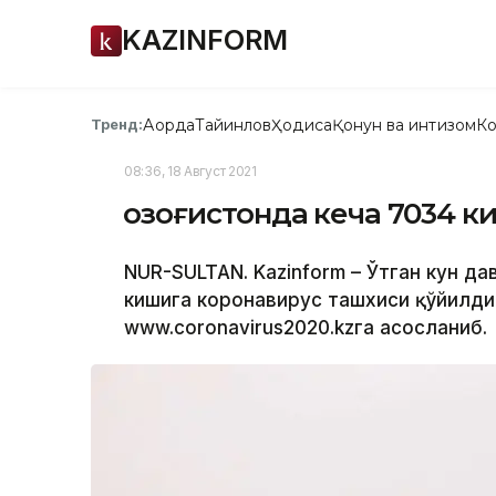
KAZINFORM
Ақорда
Тайинлов
Ҳодиса
Қонун ва интизом
Ко
Тренд:
08:36, 18 Август 2021
Қозоғистонда кеча 7034 
NUR-SULTAN. Kazinform – Ўтган кун д
кишига коронавирус ташхиси қўйилди,
www.coronavirus2020.kzга асосланиб.