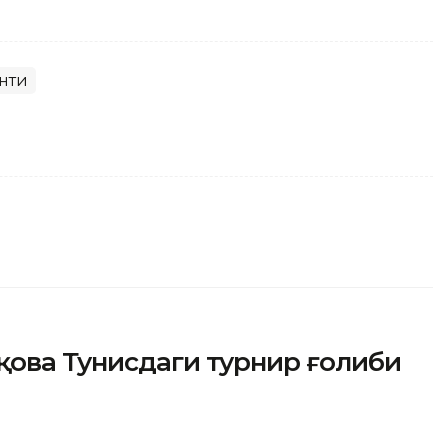
нти
қова Тунисдаги турнир ғолиби