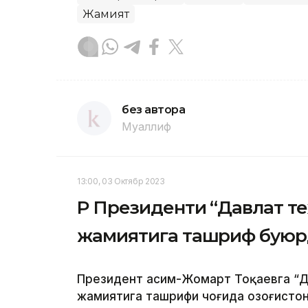
Жамият
без автора
Муаллиф
13:00, 03 Октябр 2023
ҚР Президенти “Давлат т
жамиятига ташриф бую
Президент Қасим-Жомарт Тоқаевга “Д
жамиятига ташрифи чоғида Қозоғисто