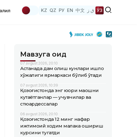
KZ
QZ
РУ
EN
中文
ق ز
ЎЗ
аҳлил
Мавзуга оид
07 avgust 2026, 20:10
Астанада дам олиш кунлари қишлоқ
хўжалиги ярмаркаси бўлиб ўтади
07 avgust 2026, 10:39
Қозоғистонда энг юқори маошни
кутаётганлар — учувчилар ва
стюардессалар
06 avgust 2026, 20:10
Қозоғистонда 12 минг нафар
ижтимоий ходим малака ошириш
курсини тугатди