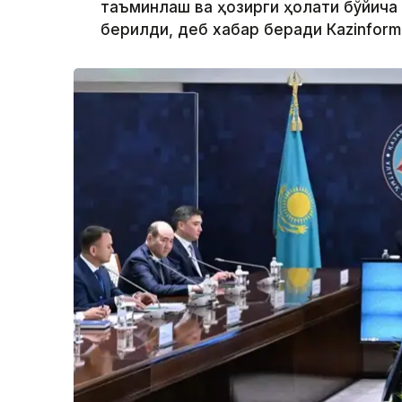
таъминлаш ва ҳозирги ҳолати бўйича
берилди, деб хабар беради Каzinform