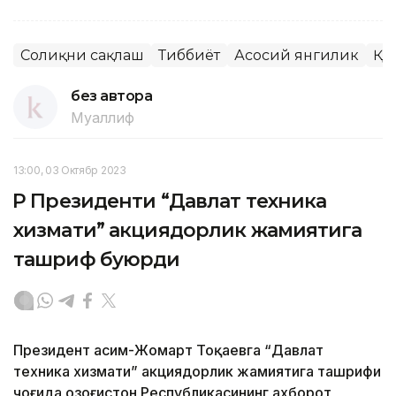
Соғлиқни сақлаш
Тиббиёт
Асосий янгилик
ҚР
без автора
Муаллиф
13:00, 03 Октябр 2023
ҚР Президенти “Давлат техника
хизмати” акциядорлик жамиятига
ташриф буюрди
Президент Қасим-Жомарт Тоқаевга “Давлат
техника хизмати” акциядорлик жамиятига ташрифи
чоғида Қозоғистон Республикасининг ахборот