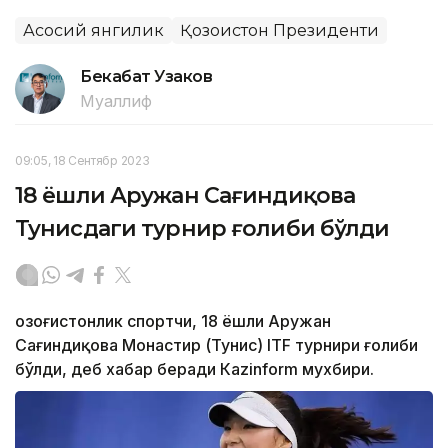
Асосий янгилик
Қозоғистон Президенти
Бекабат Узаков
Муаллиф
09:05, 18 Сентябр 2023
18 ёшли Аружан Сағиндиқова
Тунисдаги турнир ғолиби бўлди
Қозоғистонлик спортчи, 18 ёшли Аружан
Сағиндиқова Монастир (Тунис) ITF турнири ғолиби
бўлди, деб хабар беради Каzinform мухбири.