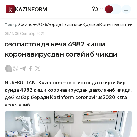
KAZINFORM
ЎЗ
Сайлов-2026
Ақорда
Тайинлов
Ҳодиса
Қонун ва интизо
Тренд:
09:11, 06 Сентябр 2021
Қозоғистонда кеча 4982 киши
коронавирусдан соғайиб чиқди
NUR-SULTAN. Kazinform – Қозоғистонда охирги бир
кунда 4982 киши коронавирусдан даволаниб чиқди,
деб хабар беради Kazinform coronavirus2020.kzга
асосланиб.