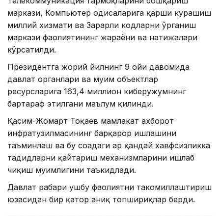
Телекоммуникация тармоқларини бошқариш
маркази, Компьютер ҳодисаларига қарши курашиш
миллий хизмати ва Зарарли кодларни ўрганиш
маркази фаолиятининг жараёни ва натижалари
кўрсатилди.
Президентга жорий йилнинг 9 ойи давомида
давлат органлари ва муҳим объектлар
ресурсларига 163,4 миллион киберҳужумнинг
бартараф этилгани маълум қилинди.
Қасим-Жомарт Тоқаев мамлакат ахборот
инфратузилмасининг барқарор ишлашини
таъминлаш ва бу соҳадаги ҳар қандай хавфсизликка
таҳдидларни қайтариш механизмларини ишлаб
чиқиш муҳимлигини таъкидлади.
Давлат раҳбари ушбу фаолиятни такомиллаштириш
юзасидан бир қатор аниқ топшириқлар берди.