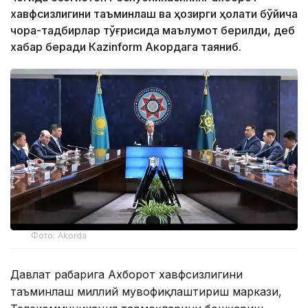
хавфсизлигини таъминлаш ва ҳозирги ҳолати бўйича
чора-тадбирлар тўғрисида маълумот берилди, деб
хабар беради Каzinform Акордага таяниб.
Фото: Akorda
Давлат раҳбарига Ахборот хавфсизлигини
таъминлаш миллий мувофиқлаштириш маркази,