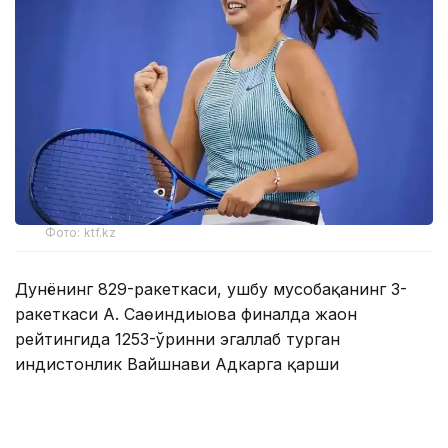
Фото: ktf.kz
Дунёнинг 829-ракеткаси, ушбу мусобақанинг 3-
ракеткаси А. Саөиндиыова финалда жаҳон
рейтингида 1253-ўринни эгаллаб турган
ҳиндистонлик Вайшнави Адкарга қарши
чемпионлик учун кураш олиб борди.
Биринчи партия кескин курашлар остида ўтди,