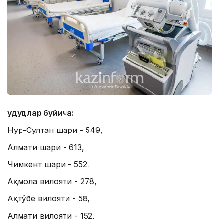
Ҳудудлар бўйича:
Нур-Султан шаҳри - 549,
Алмати шаҳри - 613,
Чимкент шаҳри - 552,
Ақмола вилояти - 278,
Ақтўбе вилояти - 58,
Алмати вилояти - 152,