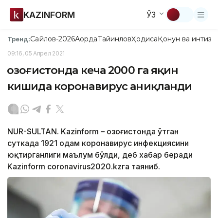
KAZINFORM
ЎЗ
Сайлов-2026
Ақорда
Тайинлов
Ҳодиса
Қонун ва интизо
Тренд:
09:16, 05 Апрел 2021
Қозоғистонда кеча 2000 га яқин
кишида коронавирус аниқланди
NUR-SULTAN. Kazinform – Қозоғистонда ўтган
суткада 1921 одам коронавирус инфекциясини
юқтирганлиги маълум бўлди, деб хабар беради
Kazinform coronavirus2020.kzга таяниб.