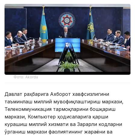
Фото: Akorda
Давлат раҳбарига Ахборот хавфсизлигини
таъминлаш миллий мувофиқлаштириш маркази,
Телекоммуникация тармоқларини бошқариш
маркази, Компьютер ҳодисаларига қарши
курашиш миллий хизмати ва Зарарли кодларни
ўрганиш маркази фаолиятининг жараёни ва