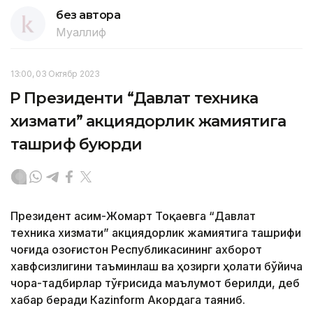
без автора
Муаллиф
13:00, 03 Октябр 2023
ҚР Президенти “Давлат техника
хизмати” акциядорлик жамиятига
ташриф буюрди
Президент Қасим-Жомарт Тоқаевга “Давлат
техника хизмати” акциядорлик жамиятига ташрифи
чоғида Қозоғистон Республикасининг ахборот
хавфсизлигини таъминлаш ва ҳозирги ҳолати бўйича
чора-тадбирлар тўғрисида маълумот берилди, деб
хабар беради Каzinform Акордага таяниб.