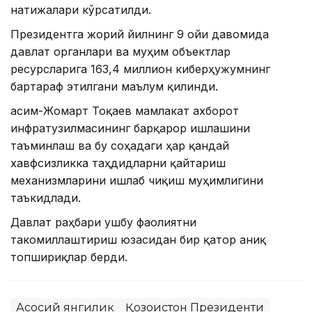
натижалари кўрсатилди.
Президентга жорий йилнинг 9 ойи давомида
давлат органлари ва муҳим объектлар
ресурсларига 163,4 миллион киберҳужумнинг
бартараф этилгани маълум қилинди.
Қасим-Жомарт Тоқаев мамлакат ахборот
инфратузилмасининг барқарор ишлашини
таъминлаш ва бу соҳадаги ҳар қандай
хавфсизликка таҳдидларни қайтариш
механизмларини ишлаб чиқиш муҳимлигини
таъкидлади.
Давлат раҳбари ушбу фаолиятни
такомиллаштириш юзасидан бир қатор аниқ
топшириқлар берди.
Асосий янгилик
Қозоғистон Президенти