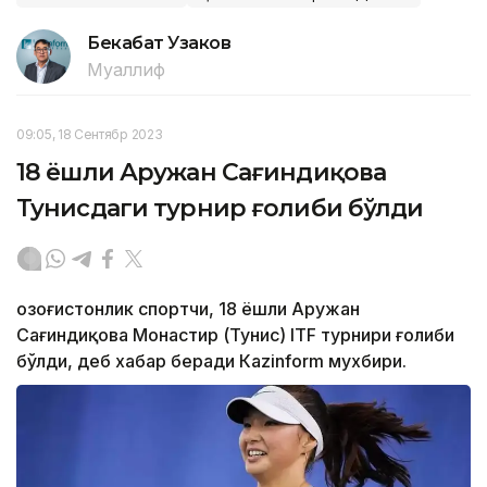
Бекабат Узаков
Муаллиф
09:05, 18 Сентябр 2023
18 ёшли Аружан Сағиндиқова
Тунисдаги турнир ғолиби бўлди
Қозоғистонлик спортчи, 18 ёшли Аружан
Сағиндиқова Монастир (Тунис) ITF турнири ғолиби
бўлди, деб хабар беради Каzinform мухбири.