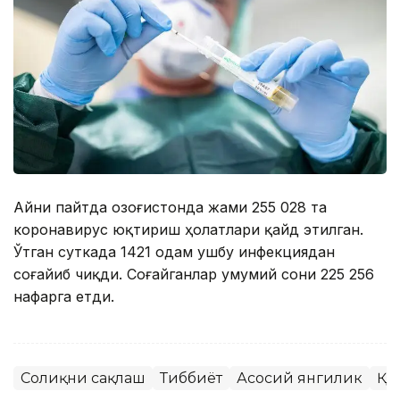
Айни пайтда Қозоғистонда жами 255 028 та
коронавирус юқтириш ҳолатлари қайд этилган.
Ўтган суткада 1421 одам ушбу инфекциядан
соғайиб чиқди. Соғайганлар умумий сони 225 256
нафарга етди.
Соғлиқни сақлаш
Тиббиёт
Асосий янгилик
ҚР