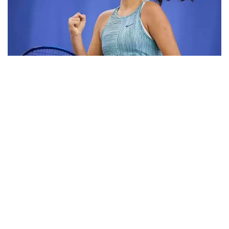
Фото: ktf.kz
Дунёнинг 829-ракеткаси, ушбу мусобақанинг 3-
ракеткаси А. Саөиндиыова финалда жаҳон
рейтингида 1253-ўринни эгаллаб турган
ҳиндистонлик Вайшнави Адкарга қарши
чемпионлик учун кураш олиб борди.
Биринчи партия кескин курашлар остида ўтди,
Аружан тай-брейкда муваффақиятли ўйнади - 7:6
(8:6).