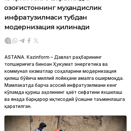
Қозоғистоннинг муҳандислик
инфратузилмаси тубдан
модернизация қилинади
ASTANА. Кazinform – Давлат раҳбарининг
топшириғига биноан Ҳукумат энергетика ва
коммунал хизматлар соҳаларини модернизация
қилиш бўйича миллий лойиҳани амалга оширмоқда.
Мамлакатда барча асосий инфратузилмани кенг
кўламда қуриш аҳолининг ҳаёт сифатини яхшилаш
ва янада барқарор иқтисодий ўсишни таъминлашга
қаратилган.