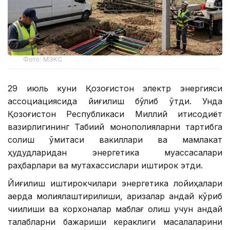
Фото: МЭКС
29 июль куни Қозоғистон электр энергияси
ассоциациясида йиғилиш бўлиб ўтди. Унда
Қозоғистон Республикаси Миллий иқтисодиёт
вазирлигининг Табиий монополияларни тартибга
солиш қўмитаси вакиллари ва мамлакат
ҳудудларидан энергетика муассасалари
раҳбарлари ва мутахассислари иштирок этди.
Йиғилиш иштирокчилари энергетика лойиҳалари
қаерда молиялаштирилиши, аризалар қандай кўриб
чиқилиши ва корхоналар маблағ олиш учун қандай
талабларни бажариши кераклиги масалаларини