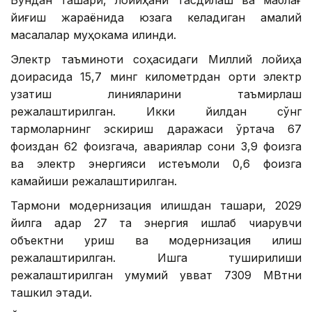
Бундан ташқари, лойиҳани тасдиқлаш ва маблағ
йиғиш жараёнида юзага келадиган амалий
масалалар муҳокама қилинди.
Электр таъминоти соҳасидаги Миллий лойиҳа
доирасида 15,7 минг километрдан ортиқ электр
узатиш линияларини таъмирлаш
режалаштирилган. Икки йилдан сўнг
тармоқларнинг эскириш даражаси ўртача 67
фоиздан 62 фоизгача, авариялар сони 3,9 фоизга
ва электр энергияси истеъмоли 0,6 фоизга
камайиши режалаштирилган.
Тармоқни модернизация қилишдан ташқари, 2029
йилга қадар 27 та энергия ишлаб чиқарувчи
объектни қуриш ва модернизация қилиш
режалаштирилган. Ишга туширилиши
режалаштирилган умумий қувват 7309 МВтни
ташкил этади.