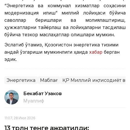
“Энергетика ва коммунал хизматлар соҳасини
модернизация қилиш” миллий лойиҳаси бўйича
саволлар беришлари ва молиялаштириш,
ҳужжатларни тайёрлаш ва лойиҳаларни тасдиқлаш
бўйича тезкор маслаҳатлар олишлари мумкин.
Эслатиб ўтамиз, Қозоғистон энергетика тизими
қандай ўзгариши мумкинлиги ҳақида
хабар
берган
эдик.
Энергетика
Маблағ
ҚР Миллий иқтисодиёт ва
Бекабат Узаков
Муаллиф
11:07, 28 Июл 2026
13 трлн тенге ажратилди: