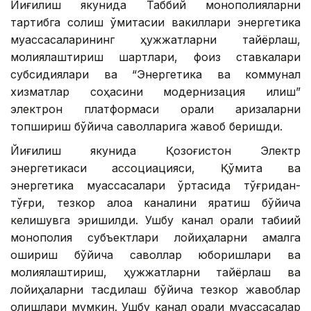
Йиғилиш якунида Таббий монополияларни
тартибга солиш қўмитасии вакиллари энергетика
муассасаларининг ҳужжатларни тайёрлаш,
молиялаштириш шартлари, фоиз ставкалари
субсидиялари ва “Энергетика ва коммунал
хизматлар соҳасини модернизация қилиш”
электрон платформаси орқали аризаларни
топшириш бўйича саволларига жавоб беришди.
Йиғилиш якунида Қозоғистон Электр
энергетикаси ассоциацияси, Қўмита ва
энергетика муассасалари ўртасида тўғридан-
тўғри, тезкор алоқа каналини яратиш бўйича
келишувга эришилди. Ушбу канал орқали табиий
монополия субъектлари лойиҳаларни амалга
ошириш бўйича саволлар юборишлари ва
молиялаштириш, ҳужжатларни тайёрлаш ва
лойиҳаларни тасдиқлаш бўйича тезкор жавоблар
олишлари мумкин. Ушбу канал орқали муассасалар