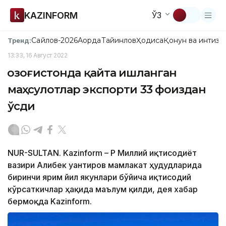
KAZINFORM
ЎЗ
Сайлов-2026
Ақорда
Тайинлов
Ҳодиса
Қонун ва интизо
Тренд:
13:33, 16 Август 2022
Қозоғистонда қайта ишланган
маҳсулотлар экспорти 33 фоиздан
ўсди
NUR-SULTAN. Kazinform – ҚР Миллий иқтисодиёт
вазири Алибек Қуантиров мамлакат ҳудудларида
биринчи ярим йил якунлари бўйича иқтисодий
кўрсаткичлар ҳақида маълум қилди, дея хабар
бермоқда Kazinform.