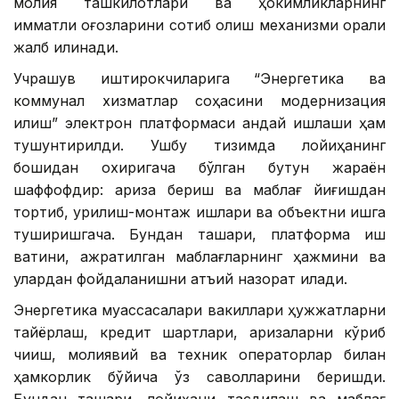
молия ташкилотлари ва ҳокимликларнинг
қимматли қоғозларини сотиб олиш механизми орқали
жалб қилинади.
Учрашув иштирокчиларига “Энергетика ва
коммунал хизматлар соҳасини модернизация
қилиш” электрон платформаси қандай ишлаши ҳам
тушунтирилди. Ушбу тизимда лойиҳанинг
бошидан охиригача бўлган бутун жараён
шаффофдир: ариза бериш ва маблағ йиғишдан
тортиб, қурилиш-монтаж ишлари ва объектни ишга
туширишгача. Бундан ташқари, платформа иш
вақтини, ажратилган маблағларнинг ҳажмини ва
улардан фойдаланишни қатъий назорат қилади.
Энергетика муассасалари вакиллари ҳужжатларни
тайёрлаш, кредит шартлари, аризаларни кўриб
чиқиш, молиявий ва техник операторлар билан
ҳамкорлик бўйича ўз саволларини беришди.