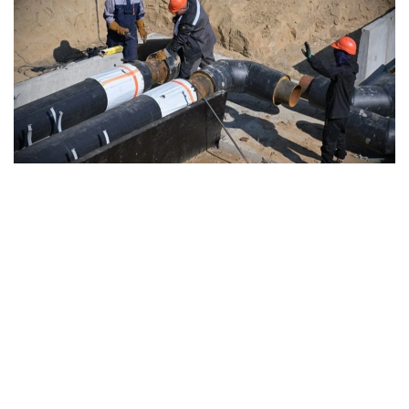
Фото: Ҳукумат
Ҳукумат маълумотларига кўра, 2025-2029
йилларда ушбу мақсадда жами 13 трлн тенге
инвестицияларни жалб қилиш режалаштирилган.
Миллий иқтисодиёт вазири ўринбосари Асан
Дарбаевнинг сўзларига кўра, 2024 йил охирида
қабул қилинган миллий лойиҳанинг мақсади
муҳандислик инфратузилмасининг эскиришини