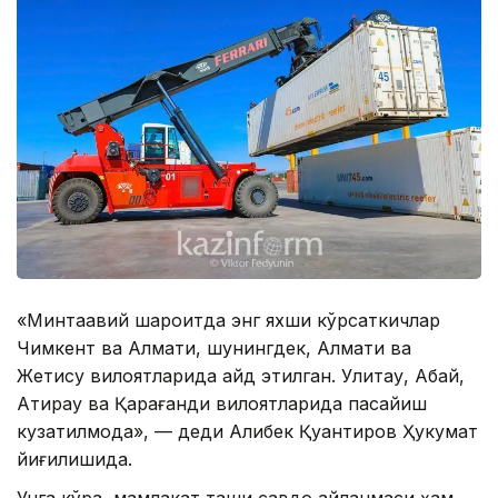
«Минтақавий шароитда энг яхши кўрсаткичлар
Чимкент ва Алмати, шунингдек, Алмати ва
Жетису вилоятларида қайд этилган. Улитау, Абай,
Атирау ва Қарағанди вилоятларида пасайиш
кузатилмоқда», — деди Алибек Қуантиров Ҳукумат
йиғилишида.
Унга кўра, мамлакат ташқи савдо айланмаси ҳам