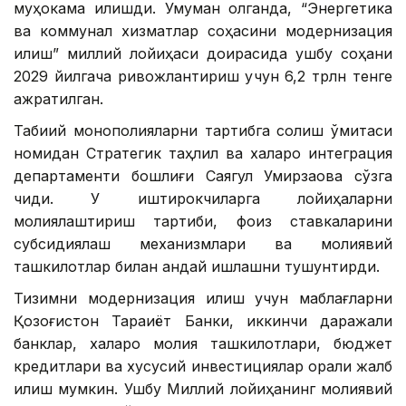
муҳокама қилишди. Умуман олганда, “Энергетика
ва коммунал хизматлар соҳасини модернизация
қилиш” миллий лойиҳаси доирасида ушбу соҳани
2029 йилгача ривожлантириш учун 6,2 трлн тенге
ажратилган.
Табиий монополияларни тартибга солиш қўмитаси
номидан Стратегик таҳлил ва халқаро интеграция
департаменти бошлиғи Саягул Умирзақова сўзга
чиқди. У иштирокчиларга лойиҳаларни
молиялаштириш тартиби, фоиз ставкаларини
субсидиялаш механизмлари ва молиявий
ташкилотлар билан қандай ишлашни тушунтирди.
Тизимни модернизация қилиш учун маблағларни
Қозоғистон Тараққиёт Банки, иккинчи даражали
банклар, халқаро молия ташкилотлари, бюджет
кредитлари ва хусусий инвестициялар орқали жалб
қилиш мумкин. Ушбу Миллий лойиҳанинг молиявий