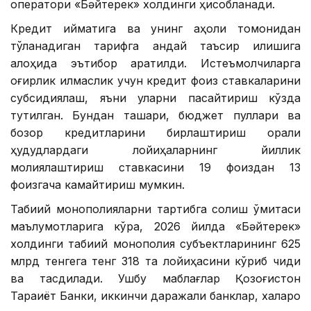
оператори «Бәйтерек» холдинги ҳисобланади.
Кредит қийматига ва унинг аҳоли томонидан
тўланадиган тарифга қандай таъсир қилишига
алоҳида эътибор қаратилди. Истеъмолчиларга
оғирлик қилмаслик учун кредит фоиз ставкаларини
субсидиялаш, яъни уларни пасайтириш кўзда
тутилган. Бундан ташқари, бюджет пуллари ва
бозор кредитларини бирлаштириш орқали
ҳудудлардаги лойиҳаларнинг йиллик
молиялаштириш ставкасини 19 фоиздан 13
фоизгача камайтириш мумкин.
Табиий монополияларни тартибга солиш қўмитаси
маълумотларига кўра, 2026 йилда «Бәйтерек»
холдинги табиий монополия субъектларининг 625
млрд тенгега тенг 318 та лойиҳасини кўриб чиқди
ва тасдиқлади. Ушбу маблағлар Қозоғистон
Тараққиёт Банки, иккинчи даражали банклар, халқаро