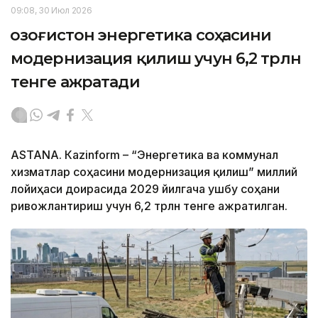
09:08, 30 Июл 2026
Қозоғистон энергетика соҳасини
модернизация қилиш учун 6,2 трлн
тенге ажратади
ASTANА. Кazinform – “Энергетика ва коммунал
хизматлар соҳасини модернизация қилиш” миллий
лойиҳаси доирасида 2029 йилгача ушбу соҳани
ривожлантириш учун 6,2 трлн тенге ажратилган.