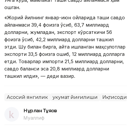
ошган.
«Жорий йилнинг январ-июн ойларида ташқи савдо
айланмаси 39,4 фоизга ўсиб, 63,7 миллиард
долларни, жумладан, экспорт кўрсаткичи 56
фоизга ўсиб, 42,2 миллиард долларни ташкил
этди. Шу билан бирга, қайта ишланган маҳсулотлар
экспорти 33,5 фоизга ошиб, 12 миллиард долларга
етди. Товарлар импорти 21,5 миллиард долларни,
савдо баланси эса 20,8 миллиард долларни
ташкил қилди», — деди вазир.
Асосий янгилик
Ҳукумат йиғилиши
Иқтисодиё
Нұрлан Тұяқов
Муаллиф